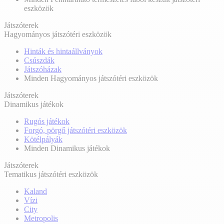
eszközök
Játszóterek
Hagyományos játszótéri eszközök
Hinták és hintaállványok
Csúszdák
Játszóházak
Minden Hagyományos játszótéri eszközök
Játszóterek
Dinamikus játékok
Rugós játékok
Forgó, pörgő játszótéri eszközök
Kötélpályák
Minden Dinamikus játékok
Játszóterek
Tematikus játszótéri eszközök
Kaland
Vízi
City
Metropolis