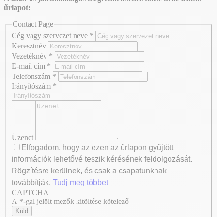
űrlapot:
Contact Page
Cég vagy szervezet neve
*
Keresztnév
Vezetéknév
*
E-mail cím
*
Telefonszám
*
Irányítószám
*
Üzenet
Elfogadom, hogy az ezen az űrlapon gyűjtött
információk lehetővé teszik kérésének feldolgozását.
Rögzítésre kerülnek, és csak a csapatunknak
továbbítják.
Tudj meg többet
CAPTCHA
Axeptio consent
A *-gal jelölt mezők kitöltése kötelező
Küld