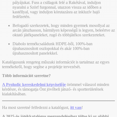
pályájukat. Fuss a csillagok felé a Rakétával, induljon
nyaralni a Szörf furgonnal, utazzon vissza az időben a
kastéllyal, vagy induljon körutazásra az inkluzív hajó
fedélzetén.
Befogadó szerkezetek, hogy minden gyermek mosollyal az
arcán játszhasson, bármilyen képességű is legyen, beleértve az
oktató játékpaneleket, rugó és többjátékos szerkezeteket.
Diabolo termékcsaládunk HDPE-ből, 100%-ban
újrahasznosított oszlopokkal és akár 100%-ban
újrahasznosított panelekkel.
Katalógusunk rengeteg műszaki információt is tartalmaz az egyes
termékekről, hogy segítse a projektje tervezését.
Több információt szeretne?
A Proludic kereskedelmi képviselője
örömmel válaszol minden
kérdésre, és támogatja Önt jövőbeli játszó- és sportterületének
kialakításában.
Ha most szeretné felfedezni a katalógust,
itt van
!
A 2025-ös játékkatalógus megrendeléséhez töltse ki az alábbi