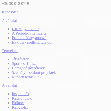
+36 30 018 0719
Kapcsolat
A vállalat
Kik vagyunk mi?
A Proludic világszerte
Proludic Magyarország
Exkluzív szellemi tulajdon
Termékek
Játszóterek
Sport és fitnesz
Befogadó játszóterek
Személyre szabott projektek
Minden termékünk
A vállalat
Inspirációk
Katalógusok
Fiókom
Kapcsolat