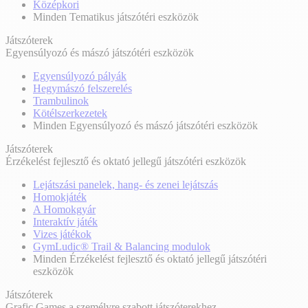
Középkori
Minden Tematikus játszótéri eszközök
Játszóterek
Egyensúlyozó és mászó játszótéri eszközök
Egyensúlyozó pályák
Hegymászó felszerelés
Trambulinok
Kötélszerkezetek
Minden Egyensúlyozó és mászó játszótéri eszközök
Játszóterek
Érzékelést fejlesztő és oktató jellegű játszótéri eszközök
Lejátszási panelek, hang- és zenei lejátszás
Homokjáték
A Homokgyár
Interaktív játék
Vizes játékok
GymLudic® Trail & Balancing modulok
Minden Érzékelést fejlesztő és oktató jellegű játszótéri
eszközök
Játszóterek
Grafic Games a személyre szabott játszóterekhez