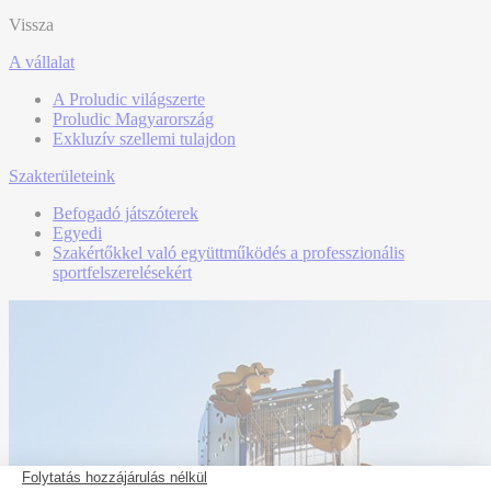
Vissza
A vállalat
A Proludic világszerte
Proludic Magyarország
Exkluzív szellemi tulajdon
Szakterületeink
Befogadó játszóterek
Egyedi
Szakértőkkel való együttműködés a professzionális
sportfelszerelésekért