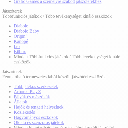
Grafic Games a személyre szabott játszóterekhez
Játszóterek
Többfunkciós játékok / Több tevékenységet kínáló eszközök
Diabolo
Diabolo Baby
Origin’
Kanopé
Ixo
Biibox
Minden Többfunkciós játékok / Több tevékenységet kínáló
eszközök
Játszóterek
Fenntartható természetes fából készült játszótéri eszközök
Többjátékos szerkezetek
Arborea Play®
Pályák és mászókák
Állatok
Hajók és tengeri helyszínek
Közlekedés
Hagyományos eszközök
Oktató és szenzoros játékok
Minden Fenntartható természetes fából készült játszótéri