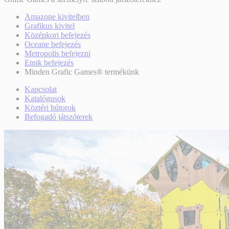
Amazone kivitelben
Grafikus kivitel
Középkori befejezés
Oceane befejezés
Metropolis befejezni
Etnik befejezés
Minden Grafic Games® termékünk
Kapcsolat
Katalógusok
Köztéri bútorok
Befogadó játszóterek