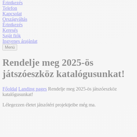
Érintkezés
Telefon
Kapcsolat
Országváltás
Érintkezés
Keresés
Saját fiók
Ingyenes árajánlat
Menü
Rendelje meg 2025-ös
játszóeszköz katalógusunkat!
Főoldal
Landing pages
Rendelje meg 2025-ös játszóeszköz
katalógusunkat!
Lélegezzen életet játszótéri projektjeibe még ma.