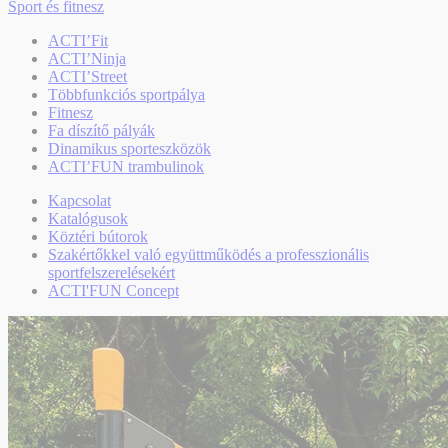
Sport és fitnesz
ACTI’Fit
ACTI’Ninja
ACTI’Street
Többfunkciós sportpálya
Fitnesz
Fa díszítő pályák
Dinamikus sporteszközök
ACTI’FUN trambulinok
Kapcsolat
Katalógusok
Köztéri bútorok
Szakértőkkel való együttműködés a professzionális
sportfelszerelésekért
ACTI'FUN Concept