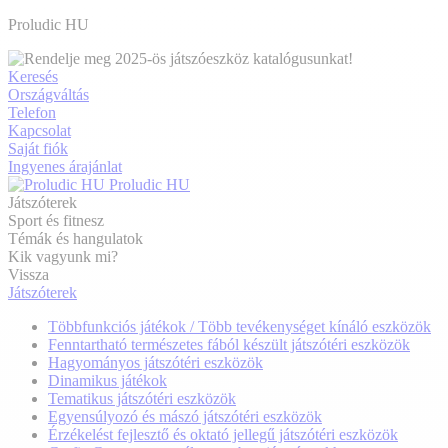
Proludic HU
Keresés
Országváltás
Telefon
Kapcsolat
Saját fiók
Ingyenes árajánlat
Proludic HU
Játszóterek
Sport és fitnesz
Témák és hangulatok
Kik vagyunk mi?
Vissza
Játszóterek
Többfunkciós játékok / Több tevékenységet kínáló eszközök
Fenntartható természetes fából készült játszótéri eszközök
Hagyományos játszótéri eszközök
Dinamikus játékok
Tematikus játszótéri eszközök
Egyensúlyozó és mászó játszótéri eszközök
Érzékelést fejlesztő és oktató jellegű játszótéri eszközök