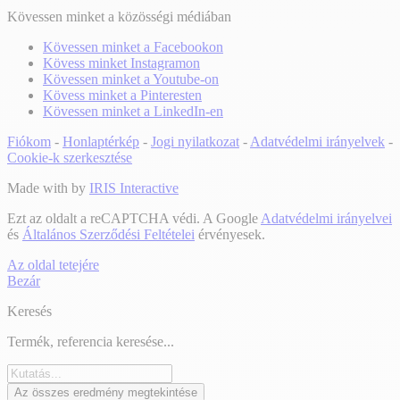
Kövessen minket a közösségi médiában
Kövessen minket a Facebookon
Kövess minket Instagramon
Kövessen minket a Youtube-on
Kövess minket a Pinteresten
Kövessen minket a LinkedIn-en
Fiókom
-
Honlaptérkép
-
Jogi nyilatkozat
-
Adatvédelmi irányelvek
-
Cookie-k szerkesztése
Made with
by
IRIS Interactive
Ezt az oldalt a reCAPTCHA védi. A Google
Adatvédelmi irányelvei
és
Általános Szerződési Feltételei
érvényesek.
Az oldal tetejére
Bezár
Keresés
Termék, referencia keresése...
Az összes eredmény megtekintése