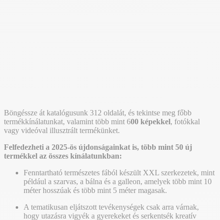
Böngéssze át katalógusunk 312 oldalát, és tekintse meg főbb
termékkínálatunkat, valamint több mint 6
00 képekkel
, fotókkal
vagy videóval illusztrált termékünket.
Felfedezheti a 2025-ös újdonságainkat is, több mint 50 új
termékkel az összes kínálatunkban:
Fenntartható természetes fából készült XXL szerkezetek, mint
például a szarvas, a bálna és a galleon, amelyek több mint 10
méter hosszúak és több mint 5 méter magasak.
A tematikusan eljátszott tevékenységek csak arra várnak,
hogy utazásra vigyék a gyerekeket és serkentsék kreatív