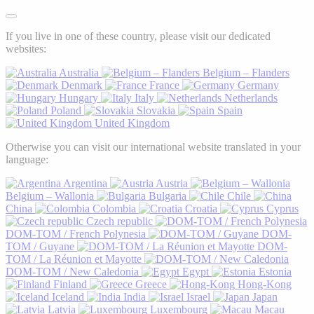
If you live in one of these country, please visit our dedicated
websites:
Australia
Belgium – Flanders
Denmark
France
Germany
Hungary
Italy
Netherlands
Poland
Slovakia
Spain
United Kingdom
Otherwise you can visit our international website translated in your
language:
Argentina
Austria
Belgium – Wallonia
Bulgaria
Chile
China
Colombia
Croatia
Cyprus
Czech republic
DOM-TOM / French Polynesia
DOM-
TOM / Guyane
DOM-
TOM / La Réunion et Mayotte
DOM-TOM / New Caledonia
Egypt
Estonia
Finland
Greece
Hong-Kong
Iceland
India
Israel
Japan
Latvia
Luxembourg
Macau