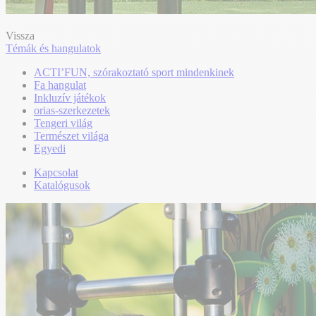
Vissza
Témák és hangulatok
ACTI’FUN, szórakoztató sport mindenkinek
Fa hangulat
Inkluzív játékok
orias-szerkezetek
Tengeri világ
Természet világa
Egyedi
Kapcsolat
Katalógusok