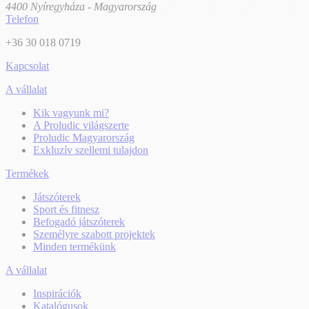
4400 Nyíregyháza - Magyarország
Telefon
+36 30 018 0719
Kapcsolat
A vállalat
Kik vagyunk mi?
A Proludic világszerte
Proludic Magyarország
Exkluzív szellemi tulajdon
Termékek
Játszóterek
Sport és fitnesz
Befogadó játszóterek
Személyre szabott projektek
Minden termékünk
A vállalat
Inspirációk
Katalógusok