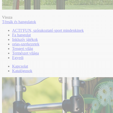
Vissza
Témák és hangulatok
ACTI’FUN, szórakoztató sport mindenkinek
Fa hangulat
Inkluzív játékok
orias-szerkezetek
Tengeri világ
Természet világa
Egyedi
Kapcsolat
Katalógusok