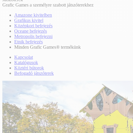
Grafic Games a személyre szabott játszóterekhez
Amazone kivitelben
Grafikus kivitel
Középkori befejezés
Oceane befejezés
Metropolis befejezni
Etnik befejezés
Minden Grafic Games® termékünk
Kapcsolat
Katalógusok
Köztéri bútorok
Befogadó játszóterek