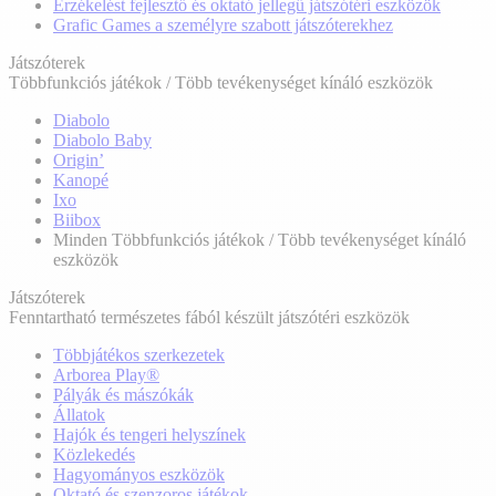
Érzékelést fejlesztő és oktató jellegű játszótéri eszközök
Grafic Games a személyre szabott játszóterekhez
Játszóterek
Többfunkciós játékok / Több tevékenységet kínáló eszközök
Diabolo
Diabolo Baby
Origin’
Kanopé
Ixo
Biibox
Minden Többfunkciós játékok / Több tevékenységet kínáló
eszközök
Játszóterek
Fenntartható természetes fából készült játszótéri eszközök
Többjátékos szerkezetek
Arborea Play®
Pályák és mászókák
Állatok
Hajók és tengeri helyszínek
Közlekedés
Hagyományos eszközök
Oktató és szenzoros játékok