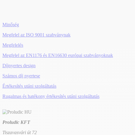
(Franciaország)
Minőség
Megfelel az ISO 9001 szabványnak
Megfelelés
Megfelel az EN1176 és EN16630 európai szabványoknak
Díjnyertes design
Számos díj nyertese
Értékesítés utáni szolgáltatás
Rugalmas és hatékony értékesítés utáni szolgáltatás
Proludic KFT
Tiszavasvári út 72