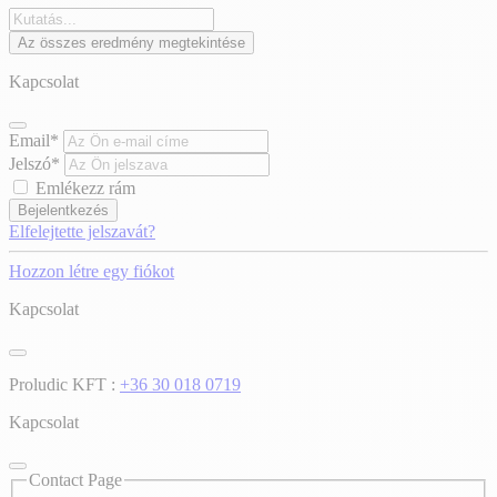
Az összes eredmény megtekintése
Kapcsolat
Email*
Jelszó*
Emlékezz rám
Bejelentkezés
Elfelejtette jelszavát?
Hozzon létre egy fiókot
Kapcsolat
Proludic KFT :
+36 30 018 0719
Kapcsolat
Contact Page