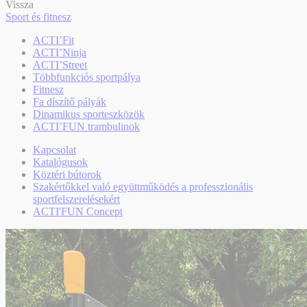
Vissza
Sport és fitnesz
ACTI’Fit
ACTI’Ninja
ACTI’Street
Többfunkciós sportpálya
Fitnesz
Fa díszítő pályák
Dinamikus sporteszközök
ACTI’FUN trambulinok
Kapcsolat
Katalógusok
Köztéri bútorok
Szakértőkkel való együttműködés a professzionális
sportfelszerelésekért
ACTI'FUN Concept