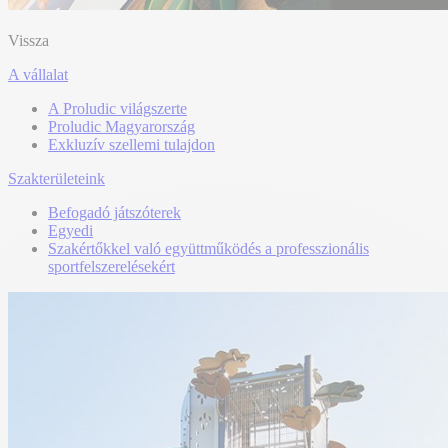
Vissza
A vállalat
A Proludic világszerte
Proludic Magyarország
Exkluzív szellemi tulajdon
Szakterületeink
Befogadó játszóterek
Egyedi
Szakértőkkel való együttműködés a professzionális
sportfelszerelésekért