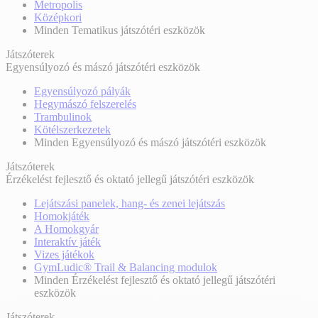
Metropolis
Középkori
Minden Tematikus játszótéri eszközök
Játszóterek
Egyensúlyozó és mászó játszótéri eszközök
Egyensúlyozó pályák
Hegymászó felszerelés
Trambulinok
Kötélszerkezetek
Minden Egyensúlyozó és mászó játszótéri eszközök
Játszóterek
Érzékelést fejlesztő és oktató jellegű játszótéri eszközök
Lejátszási panelek, hang- és zenei lejátszás
Homokjáték
A Homokgyár
Interaktív játék
Vizes játékok
GymLudic® Trail & Balancing modulok
Minden Érzékelést fejlesztő és oktató jellegű játszótéri
eszközök
Játszóterek