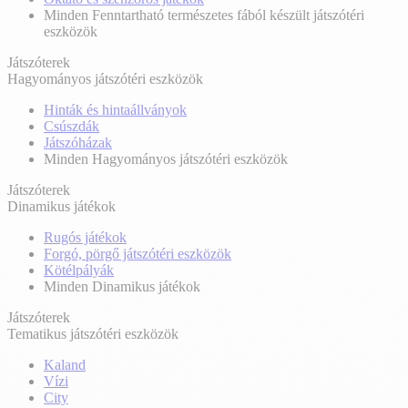
Minden Fenntartható természetes fából készült játszótéri
eszközök
Játszóterek
Hagyományos játszótéri eszközök
Hinták és hintaállványok
Csúszdák
Játszóházak
Minden Hagyományos játszótéri eszközök
Játszóterek
Dinamikus játékok
Rugós játékok
Forgó, pörgő játszótéri eszközök
Kötélpályák
Minden Dinamikus játékok
Játszóterek
Tematikus játszótéri eszközök
Kaland
Vízi
City