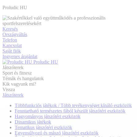
Proludic HU
Keresés
Országváltás
Telefon
Kapcsolat
Saját fiók
Ingyenes árajánlat
Proludic HU
Játszóterek
Sport és fitnesz
Témák és hangulatok
Kik vagyunk mi?
Vissza
Játszóterek
Többfunkciós játékok / Több tevékenységet kínáló eszközök
Fenntartható természetes fából készült játszótéri eszközök
Hagyományos játszótéri eszközök
Dinamikus játékok
Tematikus játszótéri eszközök
Egyensúlyozó és mászó játszótéri eszközök