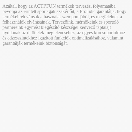
Azáltal, hogy az ACTI’FUN termékek tervezési folyamatába
bevonja az érintett sportágak szakértőit, a Proludic garantálja, hogy
termékei relevánsak a használat szempontjából, és megfelelnek a
felhasználók elvárásainak. Tervezőink, mérnökeink és sportoló
partnereink egymást kiegészítő készségei kedvező táptalajt
nyújtanak az új ötletek megjelenéséhez, az egyes korcsoportokhoz
és edzésszintekhez igazított funkciók optimalizálásához, valamint
garantálják termékeink biztonságát.
HEALTHCOACH
WSWCF