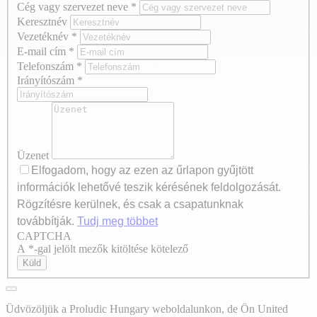
Cég vagy szervezet neve
*
Keresztnév
Vezetéknév
*
E-mail cím
*
Telefonszám
*
Irányítószám
*
Üzenet
Elfogadom, hogy az ezen az űrlapon gyűjtött
információk lehetővé teszik kérésének feldolgozását.
Rögzítésre kerülnek, és csak a csapatunknak
továbbítják.
Tudj meg többet
CAPTCHA
Axeptio consent
A *-gal jelölt mezők kitöltése kötelező
Küld
Üdvözöljük a Proludic Hungary weboldalunkon, de Ön United