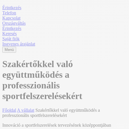
Érintkezés
Telefon
Kapcsolat
Országváltás
Érintkezés
Keresés
Saját fiók
Ingyenes árajánlat
Menü
Szakértőkkel való
együttműködés a
professzionális
sportfelszerelésekért
Főoldal
A vállalat
Szakértőkkel való együttműködés a
professzionális sportfelszerelésekért
Innováció a sportfelszerelések tervezésének középpontjában