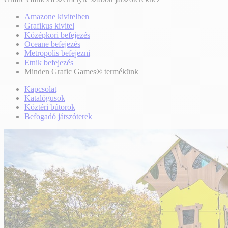
Amazone kivitelben
Grafikus kivitel
Középkori befejezés
Oceane befejezés
Metropolis befejezni
Etnik befejezés
Minden Grafic Games® termékünk
Kapcsolat
Katalógusok
Köztéri bútorok
Befogadó játszóterek