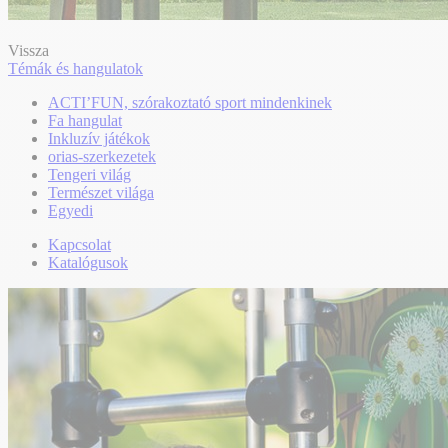
Vissza
Témák és hangulatok
ACTI’FUN, szórakoztató sport mindenkinek
Fa hangulat
Inkluzív játékok
orias-szerkezetek
Tengeri világ
Természet világa
Egyedi
Kapcsolat
Katalógusok