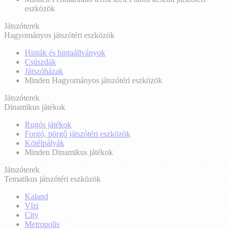
eszközök
Játszóterek
Hagyományos játszótéri eszközök
Hinták és hintaállványok
Csúszdák
Játszóházak
Minden Hagyományos játszótéri eszközök
Játszóterek
Dinamikus játékok
Rugós játékok
Forgó, pörgő játszótéri eszközök
Kötélpályák
Minden Dinamikus játékok
Játszóterek
Tematikus játszótéri eszközök
Kaland
Vízi
City
Metropolis