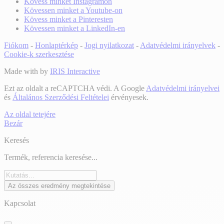
Kövess minket Instagramon
Kövessen minket a Youtube-on
Kövess minket a Pinteresten
Kövessen minket a LinkedIn-en
Fiókom
-
Honlaptérkép
-
Jogi nyilatkozat
-
Adatvédelmi irányelvek
-
Cookie-k szerkesztése
Made with
by
IRIS Interactive
Ezt az oldalt a reCAPTCHA védi. A Google
Adatvédelmi irányelvei
és
Általános Szerződési Feltételei
érvényesek.
Az oldal tetejére
Bezár
Keresés
Termék, referencia keresése...
Az összes eredmény megtekintése
Kapcsolat