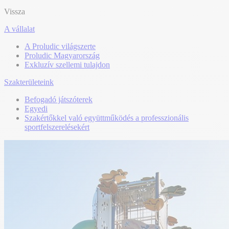
Vissza
A vállalat
A Proludic világszerte
Proludic Magyarország
Exkluzív szellemi tulajdon
Szakterületeink
Befogadó játszóterek
Egyedi
Szakértőkkel való együttműködés a professzionális
sportfelszerelésekért