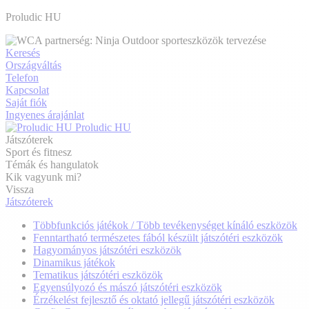
Proludic HU
Keresés
Országváltás
Telefon
Kapcsolat
Saját fiók
Ingyenes árajánlat
Proludic HU
Játszóterek
Sport és fitnesz
Témák és hangulatok
Kik vagyunk mi?
Vissza
Játszóterek
Többfunkciós játékok / Több tevékenységet kínáló eszközök
Fenntartható természetes fából készült játszótéri eszközök
Hagyományos játszótéri eszközök
Dinamikus játékok
Tematikus játszótéri eszközök
Egyensúlyozó és mászó játszótéri eszközök
Érzékelést fejlesztő és oktató jellegű játszótéri eszközök