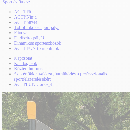
Sport és fitnesz
ACTI’Fit
ACTI’Ninja
ACTI’Street
Többfunkciós sportpálya
Fitnesz
Fa díszítő pályák
Dinamikus sporteszközök
ACTI’FUN trambulinok
Kapcsolat
Katalógusok
Köztéri bútorok
Szakértőkkel való együttműködés a professzionális
sportfelszerelésekért
ACTI'FUN Concept