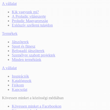
A vállalat
Kik vagyunk mi?
A Proludic világszerte
Proludic Magyarország
Exkluzív szellemi tulajdon
Termékek
Játszóterek
Sport és fitnesz
Befogadó játszóterek
Személyre szabott projektek
Minden termékünk
A vállalat
Inspirációk
Katalógusok
Fiókom
Kapcsolat
Kövessen minket a közösségi médiában
Kövessen minket a Facebookon