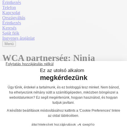
Érintkezés
Telefon
Kapcsolat
Országváltás
Érintkezés
Keresés
Saját fiók
Ingyenes árajánlat
Menü
WCA partnerség: Ninja
Outdoor sporteszközök
tervezése
Főoldal
A vállalat
Szakértőkkel való együttműködés a
professzionális sportfelszerelésekért
WCA partnerség: Ninja
Outdoor sporteszközök tervezése