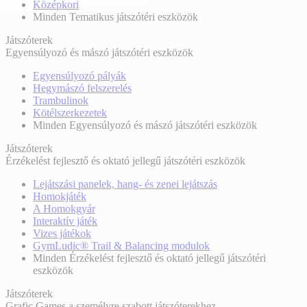
Középkori
Minden Tematikus játszótéri eszközök
Játszóterek
Egyensúlyozó és mászó játszótéri eszközök
Egyensúlyozó pályák
Hegymászó felszerelés
Trambulinok
Kötélszerkezetek
Minden Egyensúlyozó és mászó játszótéri eszközök
Játszóterek
Érzékelést fejlesztő és oktató jellegű játszótéri eszközök
Lejátszási panelek, hang- és zenei lejátszás
Homokjáték
A Homokgyár
Interaktív játék
Vizes játékok
GymLudic® Trail & Balancing modulok
Minden Érzékelést fejlesztő és oktató jellegű játszótéri
eszközök
Játszóterek
Grafic Games a személyre szabott játszóterekhez