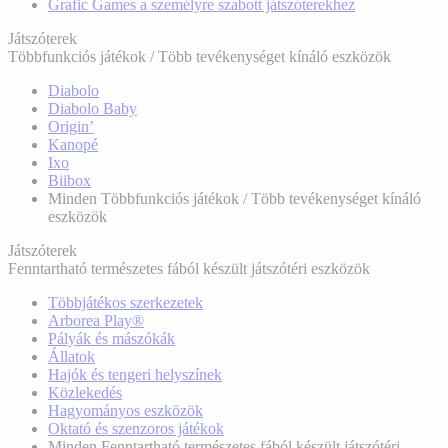
Grafic Games a személyre szabott játszóterekhez
Játszóterek
Többfunkciós játékok / Több tevékenységet kínáló eszközök
Diabolo
Diabolo Baby
Origin’
Kanopé
Ixo
Biibox
Minden Többfunkciós játékok / Több tevékenységet kínáló
eszközök
Játszóterek
Fenntartható természetes fából készült játszótéri eszközök
Többjátékos szerkezetek
Arborea Play®
Pályák és mászókák
Állatok
Hajók és tengeri helyszínek
Közlekedés
Hagyományos eszközök
Oktató és szenzoros játékok
Minden Fenntartható természetes fából készült játszótéri