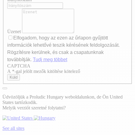
Üzenet
Elfogadom, hogy az ezen az űrlapon gyűjtött
információk lehetővé teszik kérésének feldolgozását.
Rögzítésre kerülnek, és csak a csapatunknak
továbbítják.
Tudj meg többet
CAPTCHA
Axeptio consent
A *-gal jelölt mezők kitöltése kötelező
Küld
Üdvözöljük a Proludic Hungary weboldalunkon, de Ön United
States tartózkodik.
Melyik verziót szeretné folytatni?
See all sites