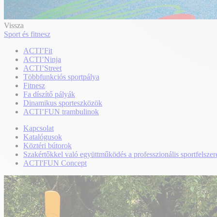
Vissza
Sport és fitnesz
ACTI’Fit
ACTI’Ninja
ACTI’Street
Többfunkciós sportpálya
Fitnesz
Fa díszítő pályák
Dinamikus sporteszközök
ACTI’FUN trambulinok
Kapcsolat
Katalógusok
Köztéri bútorok
Szakértőkkel való együttműködés a professzionális sportfelszer
ACTI'FUN Concept