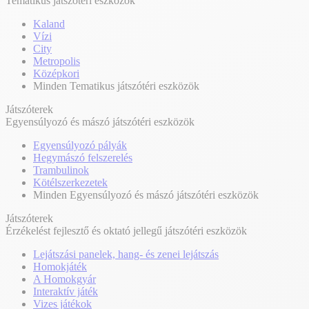
Tematikus játszótéri eszközök
Kaland
Vízi
City
Metropolis
Középkori
Minden Tematikus játszótéri eszközök
Játszóterek
Egyensúlyozó és mászó játszótéri eszközök
Egyensúlyozó pályák
Hegymászó felszerelés
Trambulinok
Kötélszerkezetek
Minden Egyensúlyozó és mászó játszótéri eszközök
Játszóterek
Érzékelést fejlesztő és oktató jellegű játszótéri eszközök
Lejátszási panelek, hang- és zenei lejátszás
Homokjáték
A Homokgyár
Interaktív játék
Vizes játékok