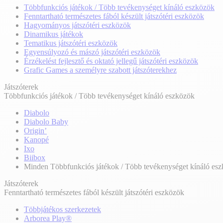
Többfunkciós játékok / Több tevékenységet kínáló eszközök
Fenntartható természetes fából készült játszótéri eszközök
Hagyományos játszótéri eszközök
Dinamikus játékok
Tematikus játszótéri eszközök
Egyensúlyozó és mászó játszótéri eszközök
Érzékelést fejlesztő és oktató jellegű játszótéri eszközök
Grafic Games a személyre szabott játszóterekhez
Játszóterek
Többfunkciós játékok / Több tevékenységet kínáló eszközök
Diabolo
Diabolo Baby
Origin’
Kanopé
Ixo
Biibox
Minden Többfunkciós játékok / Több tevékenységet kínáló es
Játszóterek
Fenntartható természetes fából készült játszótéri eszközök
Többjátékos szerkezetek
Arborea Play®