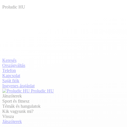
Proludic HU
Keresés
Országváltás
Telefon
Kapcsolat
Saját fiók
Ingyenes árajánlat
Proludic HU
Játszóterek
Sport és fitnesz
Témák és hangulatok
Kik vagyunk mi?
Vissza
Játszóterek