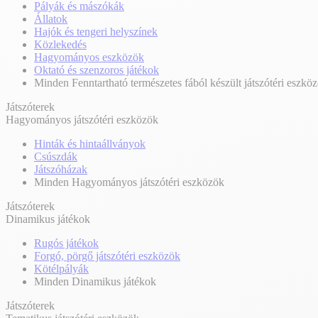
Pályák és mászókák
Állatok
Hajók és tengeri helyszínek
Közlekedés
Hagyományos eszközök
Oktató és szenzoros játékok
Minden Fenntartható természetes fából készült játszótéri eszkö
Játszóterek
Hagyományos játszótéri eszközök
Hinták és hintaállványok
Csúszdák
Játszóházak
Minden Hagyományos játszótéri eszközök
Játszóterek
Dinamikus játékok
Rugós játékok
Forgó, pörgő játszótéri eszközök
Kötélpályák
Minden Dinamikus játékok
Játszóterek