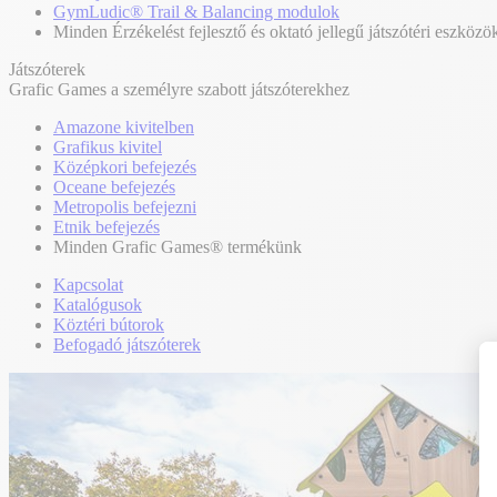
GymLudic® Trail & Balancing modulok
Minden Érzékelést fejlesztő és oktató jellegű játszótéri eszközö
Játszóterek
Grafic Games a személyre szabott játszóterekhez
Amazone kivitelben
Grafikus kivitel
Középkori befejezés
Oceane befejezés
Metropolis befejezni
Etnik befejezés
Minden Grafic Games® termékünk
Kapcsolat
Katalógusok
Köztéri bútorok
Befogadó játszóterek