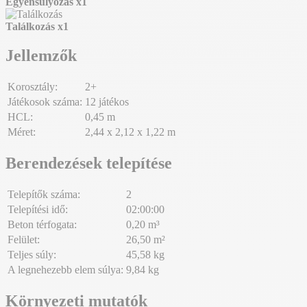
Egyensúlyozás
x1
Találkozás
x1
Jellemzők
Korosztály:
2+
Játékosok száma:
12 játékos
HCL:
0,45 m
Méret:
2,44 x 2,12 x 1,22 m
Berendezések telepítése
Telepítők száma:
2
Telepítési idő:
02:00:00
Beton térfogata:
0,20 m³
Felület:
26,50 m²
Teljes súly:
45,58 kg
A legnehezebb elem súlya:
9,84 kg
Környezeti mutatók