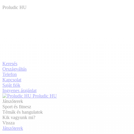
Proludic HU
Keresés
Országváltás
Telefon
Kapcsolat
Saját fiók
Ingyenes árajánlat
Proludic HU
Játszóterek
Sport és fitnesz
Témák és hangulatok
Kik vagyunk mi?
Vissza
Játszóterek