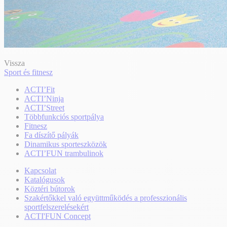
Vissza
Sport és fitnesz
ACTI’Fit
ACTI’Ninja
ACTI’Street
Többfunkciós sportpálya
Fitnesz
Fa díszítő pályák
Dinamikus sporteszközök
ACTI’FUN trambulinok
Kapcsolat
Katalógusok
Köztéri bútorok
Szakértőkkel való együttműködés a professzionális
sportfelszerelésekért
ACTI'FUN Concept