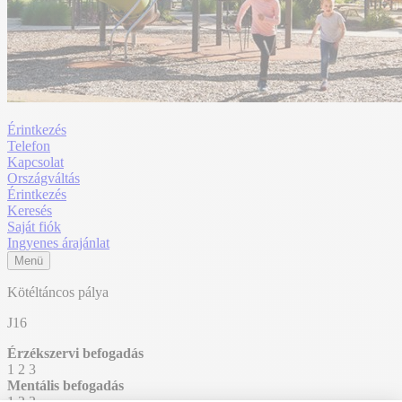
Érintkezés
Telefon
Kapcsolat
Országváltás
Érintkezés
Keresés
Saját fiók
Ingyenes árajánlat
Menü
Kötéltáncos pálya
J16
Érzékszervi befogadás
1
2
3
Mentális befogadás
1
2
3