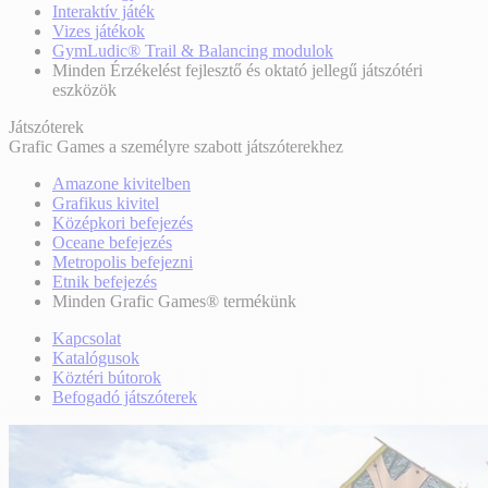
Interaktív játék
Vizes játékok
GymLudic® Trail & Balancing modulok
Minden Érzékelést fejlesztő és oktató jellegű játszótéri
eszközök
Játszóterek
Grafic Games a személyre szabott játszóterekhez
Amazone kivitelben
Grafikus kivitel
Középkori befejezés
Oceane befejezés
Metropolis befejezni
Etnik befejezés
Minden Grafic Games® termékünk
Kapcsolat
Katalógusok
Köztéri bútorok
Befogadó játszóterek