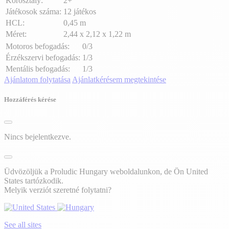
Korosztály:
2+
Játékosok száma:
12 játékos
HCL:
0,45 m
Méret:
2,44 x 2,12 x 1,22 m
Motoros befogadás:
0/3
Érzékszervi befogadás:
1/3
Mentális befogadás:
1/3
Ajánlatom folytatása
Ajánlatkérésem megtekintése
Hozzáférés kérése
Nincs bejelentkezve.
Üdvözöljük a Proludic Hungary weboldalunkon, de Ön United
States tartózkodik.
Melyik verziót szeretné folytatni?
See all sites