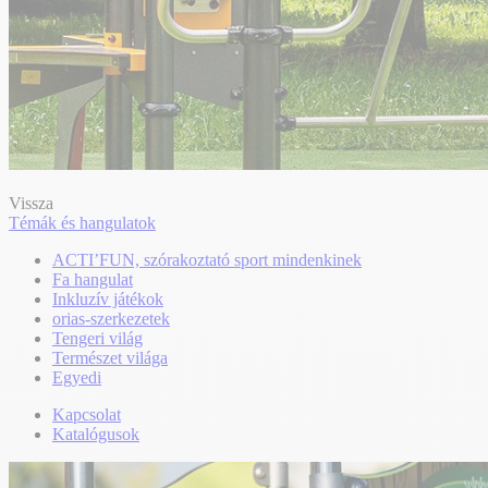
Vissza
Témák és hangulatok
ACTI’FUN, szórakoztató sport mindenkinek
Fa hangulat
Inkluzív játékok
orias-szerkezetek
Tengeri világ
Természet világa
Egyedi
Kapcsolat
Katalógusok