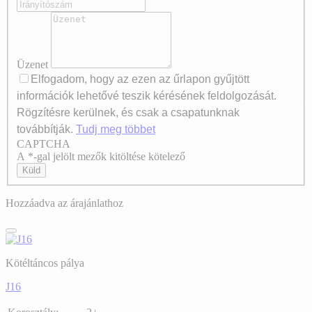
Üzenet
Elfogadom, hogy az ezen az űrlapon gyűjtött
információk lehetővé teszik kérésének feldolgozását.
Rögzítésre kerülnek, és csak a csapatunknak
továbbítják.
Tudj meg többet
CAPTCHA
Axeptio consent
A *-gal jelölt mezők kitöltése kötelező
Küld
Hozzáadva az árajánlathoz
Kötéltáncos pálya
J16