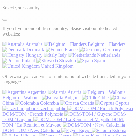
Select your country
If you live in one of these country, please visit our dedicated
websites:
Australia
Belgium – Flanders
Denmark
France
Germany
Hungary
Italy
Netherlands
Poland
Slovakia
Spain
United Kingdom
Otherwise you can visit our international website translated in your
language:
Argentina
Austria
Belgium – Wallonia
Bulgaria
Chile
China
Colombia
Croatia
Cyprus
Czech republic
DOM-TOM / French Polynesia
DOM-
TOM / Guyane
DOM-
TOM / La Réunion et Mayotte
DOM-TOM / New Caledonia
Egypt
Estonia
Finland
Greece
Hong-Kong