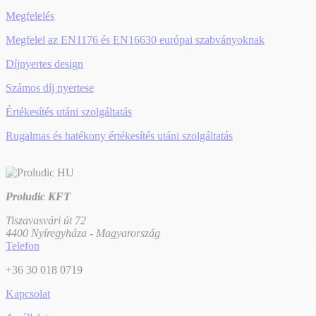
Megfelelés
Megfelel az EN1176 és EN16630 európai szabványoknak
Díjnyertes design
Számos díj nyertese
Értékesítés utáni szolgáltatás
Rugalmas és hatékony értékesítés utáni szolgáltatás
Proludic KFT
Tiszavasvári út 72
4400 Nyíregyháza - Magyarország
Telefon
+36 30 018 0719
Kapcsolat