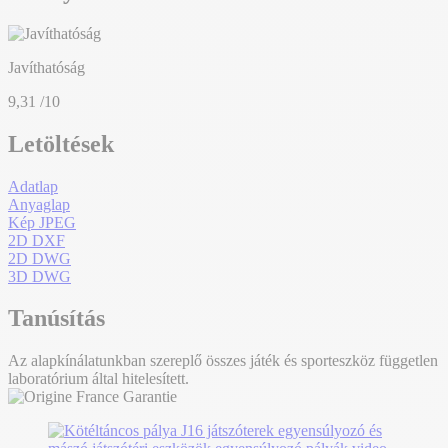
Javíthatóság
9,31
/10
Letöltések
Adatlap
Anyaglap
Kép JPEG
2D DXF
2D DWG
3D DWG
Tanúsítás
Az alapkínálatunkban szereplő összes játék és sporteszköz független
laboratórium által hitelesített.