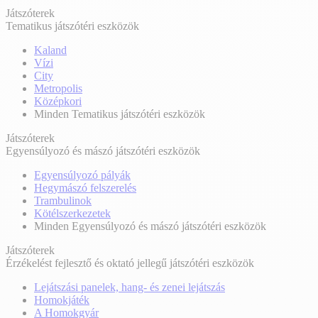
Játszóterek
Tematikus játszótéri eszközök
Kaland
Vízi
City
Metropolis
Középkori
Minden Tematikus játszótéri eszközök
Játszóterek
Egyensúlyozó és mászó játszótéri eszközök
Egyensúlyozó pályák
Hegymászó felszerelés
Trambulinok
Kötélszerkezetek
Minden Egyensúlyozó és mászó játszótéri eszközök
Játszóterek
Érzékelést fejlesztő és oktató jellegű játszótéri eszközök
Lejátszási panelek, hang- és zenei lejátszás
Homokjáték
A Homokgyár