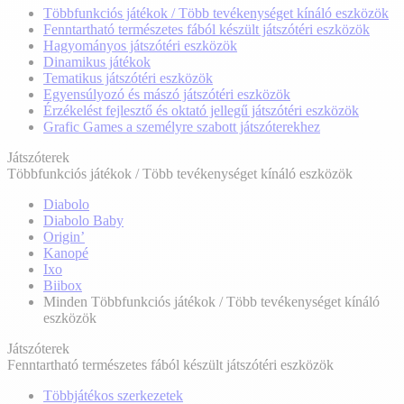
Többfunkciós játékok / Több tevékenységet kínáló eszközök
Fenntartható természetes fából készült játszótéri eszközök
Hagyományos játszótéri eszközök
Dinamikus játékok
Tematikus játszótéri eszközök
Egyensúlyozó és mászó játszótéri eszközök
Érzékelést fejlesztő és oktató jellegű játszótéri eszközök
Grafic Games a személyre szabott játszóterekhez
Játszóterek
Többfunkciós játékok / Több tevékenységet kínáló eszközök
Diabolo
Diabolo Baby
Origin’
Kanopé
Ixo
Biibox
Minden Többfunkciós játékok / Több tevékenységet kínáló
eszközök
Játszóterek
Fenntartható természetes fából készült játszótéri eszközök
Többjátékos szerkezetek