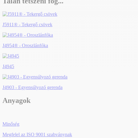
Talán tetszeni fog...
J5911® - Tekergő csövek
J4954® - Oroszlánfóka
J4945
J4903 - Egyensúlyozó gerenda
Anyagok
Minőség
Megfelel az ISO 9001 szabványnak