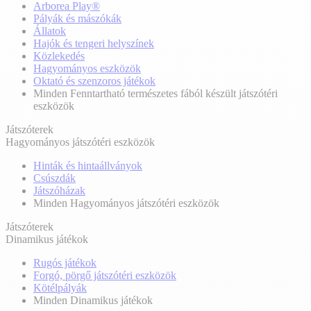
Arborea Play®
Pályák és mászókák
Állatok
Hajók és tengeri helyszínek
Közlekedés
Hagyományos eszközök
Oktató és szenzoros játékok
Minden Fenntartható természetes fából készült játszótéri
eszközök
Játszóterek
Hagyományos játszótéri eszközök
Hinták és hintaállványok
Csúszdák
Játszóházak
Minden Hagyományos játszótéri eszközök
Játszóterek
Dinamikus játékok
Rugós játékok
Forgó, pörgő játszótéri eszközök
Kötélpályák
Minden Dinamikus játékok