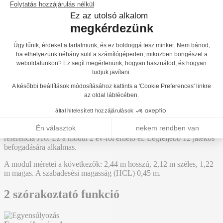
Főoldal
Termékek
Játszóterek
Egyensúlyozó és mászó játszótéri
eszközök
Egyensúlyozó pályák
J16
J14
Vissza a listához
J4900
J16
Hozzáadás az árajánlathoz
Kötélpálya - Egyensúlyozó ösvény fa gerendával,
kötéllel és lépőplatformokkal - J16
A "Egyensúlyozó pályák" termékcsaládunkban létrehoztuk a
referencia J16. Ez a modul 2 év-ről érhető el. Legfeljebb 12 játékos
befogadására alkalmas.
A modul méretei a következők: 2,44 m hosszú, 2,12 m széles, 1,22
m magas. A szabadesési magasság (HCL) 0,45 m.
2 szórakoztató funkció