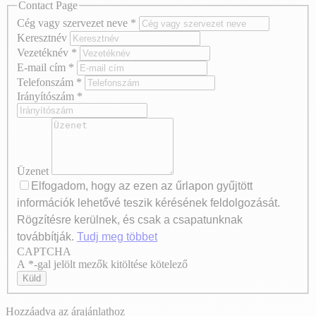
Contact Page
Cég vagy szervezet neve
*
Keresztnév
Vezetéknév
*
E-mail cím
*
Telefonszám
*
Irányítószám
*
Üzenet
Elfogadom, hogy az ezen az űrlapon gyűjtött
információk lehetővé teszik kérésének feldolgozását.
Rögzítésre kerülnek, és csak a csapatunknak
továbbítják.
Tudj meg többet
CAPTCHA
Axeptio consent
A *-gal jelölt mezők kitöltése kötelező
Küld
Hozzáadva az árajánlathoz