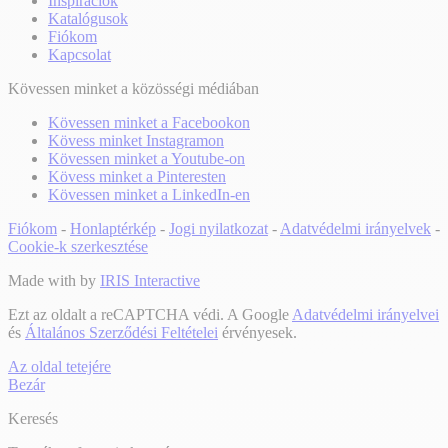
Inspirációk
Katalógusok
Fiókom
Kapcsolat
Kövessen minket a közösségi médiában
Kövessen minket a Facebookon
Kövess minket Instagramon
Kövessen minket a Youtube-on
Kövess minket a Pinteresten
Kövessen minket a LinkedIn-en
Fiókom
-
Honlaptérkép
-
Jogi nyilatkozat
-
Adatvédelmi irányelvek
-
Cookie-k szerkesztése
Made with
by
IRIS Interactive
Ezt az oldalt a reCAPTCHA védi. A Google
Adatvédelmi irányelvei
és
Általános Szerződési Feltételei
érvényesek.
Az oldal tetejére
Bezár
Keresés