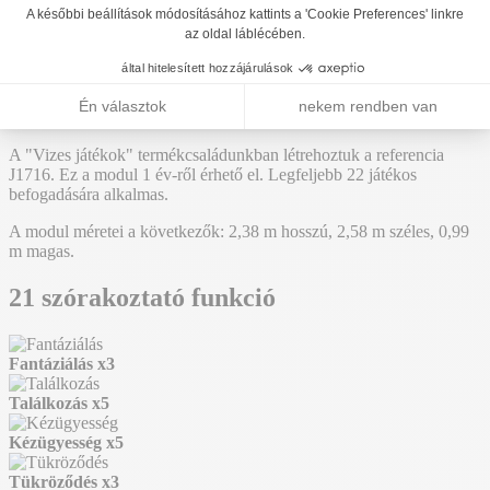
J1716
Hozzáadás az árajánlathoz
Washhouse - Vízi játszóeszközök kültéri
játszóterekre - J1716
A "Vizes játékok" termékcsaládunkban létrehoztuk a referencia
J1716. Ez a modul 1 év-ről érhető el. Legfeljebb 22 játékos
befogadására alkalmas.
A modul méretei a következők: 2,38 m hosszú, 2,58 m széles, 0,99
m magas.
21 szórakoztató funkció
Fantáziálás
x3
Találkozás
x5
Kézügyesség
x5
Tükröződés
x3