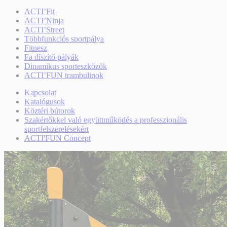
ACTI’Fit
ACTI’Ninja
ACTI’Street
Többfunkciós sportpálya
Fitnesz
Fa díszítő pályák
Dinamikus sporteszközök
ACTI’FUN trambulinok
Kapcsolat
Katalógusok
Köztéri bútorok
Szakértőkkel való együttműködés a professzionális
sportfelszerelésekért
ACTI'FUN Concept