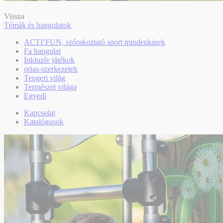
Vissza
Témák és hangulatok
ACTI’FUN, szórakoztató sport mindenkinek
Fa hangulat
Inkluzív játékok
orias-szerkezetek
Tengeri világ
Természet világa
Egyedi
Kapcsolat
Katalógusok