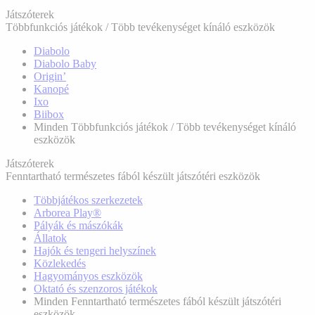
Játszóterek
Többfunkciós játékok / Több tevékenységet kínáló eszközök
Diabolo
Diabolo Baby
Origin’
Kanopé
Ixo
Biibox
Minden Többfunkciós játékok / Több tevékenységet kínáló
eszközök
Játszóterek
Fenntartható természetes fából készült játszótéri eszközök
Többjátékos szerkezetek
Arborea Play®
Pályák és mászókák
Állatok
Hajók és tengeri helyszínek
Közlekedés
Hagyományos eszközök
Oktató és szenzoros játékok
Minden Fenntartható természetes fából készült játszótéri
eszközök