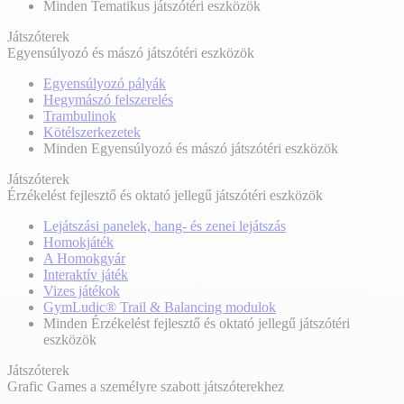
Minden Tematikus játszótéri eszközök
Játszóterek
Egyensúlyozó és mászó játszótéri eszközök
Egyensúlyozó pályák
Hegymászó felszerelés
Trambulinok
Kötélszerkezetek
Minden Egyensúlyozó és mászó játszótéri eszközök
Játszóterek
Érzékelést fejlesztő és oktató jellegű játszótéri eszközök
Lejátszási panelek, hang- és zenei lejátszás
Homokjáték
A Homokgyár
Interaktív játék
Vizes játékok
GymLudic® Trail & Balancing modulok
Minden Érzékelést fejlesztő és oktató jellegű játszótéri
eszközök
Játszóterek
Grafic Games a személyre szabott játszóterekhez