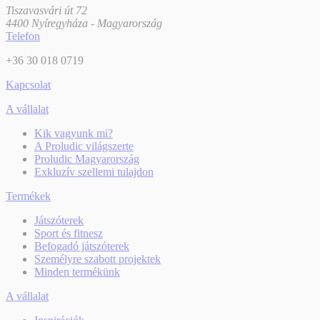
Tiszavasvári út 72
4400 Nyíregyháza - Magyarország
Telefon
+36 30 018 0719
Kapcsolat
A vállalat
Kik vagyunk mi?
A Proludic világszerte
Proludic Magyarország
Exkluzív szellemi tulajdon
Termékek
Játszóterek
Sport és fitnesz
Befogadó játszóterek
Személyre szabott projektek
Minden termékünk
A vállalat