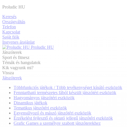
Proludic HU
Keresés
Országváltás
Telefon
Kapcsolat
Saját fiók
Ingyenes árajánlat
Proludic HU
Játszóterek
Sport és fitnesz
Témák és hangulatok
Kik vagyunk mi?
Vissza
Játszóterek
Többfunkciós játékok / Több tevékenységet kínáló eszközök
Fenntartható természetes fából készült játszótéri eszközök
Hagyományos játszótéri eszközök
Dinamikus játékok
Tematikus játszótéri eszközök
Egyensúlyozó és mászó játszótéri eszközök
Érzékelést fejlesztő és oktató jellegű játszótéri eszközök
Grafic Games a személyre szabott játszóterekhez