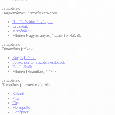
Játszóterek
Hagyományos játszótéri eszközök
Hinták és hintaállványok
Csúszdák
Játszóházak
Minden Hagyományos játszótéri eszközök
Játszóterek
Dinamikus játékok
Rugós játékok
Forgó, pörgő játszótéri eszközök
Kötélpályák
Minden Dinamikus játékok
Játszóterek
Tematikus játszótéri eszközök
Kaland
Vízi
City
Metropolis
Középkori