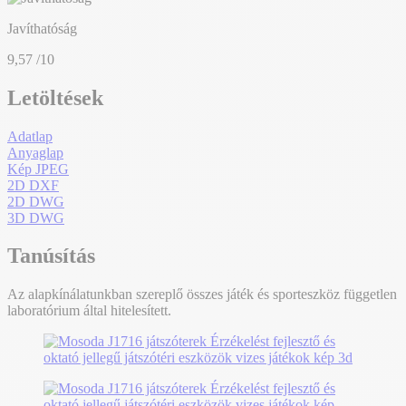
Javíthatóság
9,57
/10
Letöltések
Adatlap
Anyaglap
Kép JPEG
2D DXF
2D DWG
3D DWG
Tanúsítás
Az alapkínálatunkban szereplő összes játék és sporteszköz független
laboratórium által hitelesített.