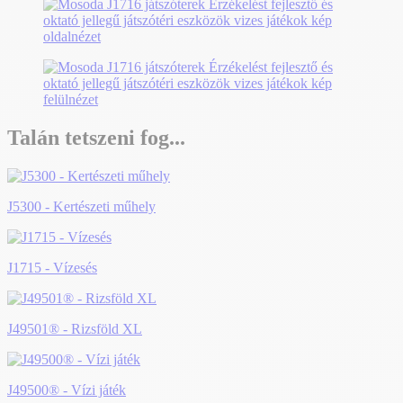
Talán tetszeni fog...
J5300 - Kertészeti műhely
J1715 - Vízesés
J49501® - Rizsföld XL
J49500® - Vízi játék