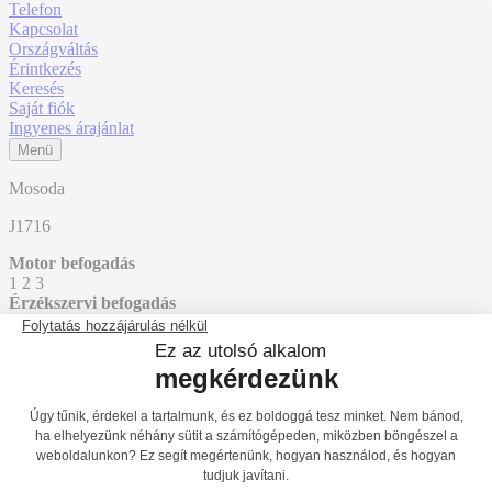
Telefon
Kapcsolat
Országváltás
Érintkezés
Keresés
Saját fiók
Ingyenes árajánlat
Menü
Mosoda
J1716
Motor befogadás
1
2
3
Érzékszervi befogadás
1
2
3
Mentális befogadás
1
2
3
Főoldal
Termékek
Játszóterek
Érzékelést fejlesztő és oktató jellegű
játszótéri eszközök
Vizes játékok
J1716
J1715
Vissza a listához
J1717