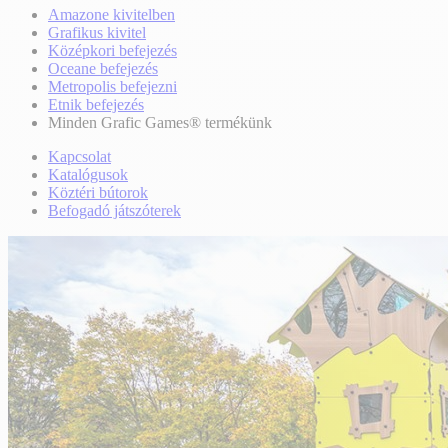
Amazone kivitelben
Grafikus kivitel
Középkori befejezés
Oceane befejezés
Metropolis befejezni
Etnik befejezés
Minden Grafic Games® termékünk
Kapcsolat
Katalógusok
Köztéri bútorok
Befogadó játszóterek