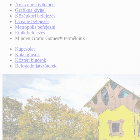
Amazone kivitelben
Grafikus kivitel
Középkori befejezés
Oceane befejezés
Metropolis befejezni
Etnik befejezés
Minden Grafic Games® termékünk
Kapcsolat
Katalógusok
Köztéri bútorok
Befogadó játszóterek