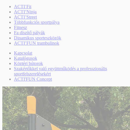
ACTI’Fit
ACTI’Ninja
ACTI’Street
Többfunkciós sportpálya
Fitnesz
Fa díszítő pályák
Dinamikus sporteszközök
ACTI’FUN trambulinok
Kapcsolat
Katalógusok
Köztéri bútorok
Szakértőkkel való együttműködés a professzionális
sportfelszerelésekért
ACTI'FUN Concept