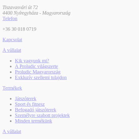
Tiszavasvári út 72
4400 Nyíregyháza - Magyarország
Telefon
+36 30 018 0719
Kapcsolat
A vállalat
Kik vagyunk mi?
A Proludic világszerte
Proludic Magyarország
Exkluzív szellemi tulajdon
Termékek
Játszóterek
Sport és fitnesz
Befogadó játszóterek
Személyre szabott projektek
Minden termékünk
A vállalat