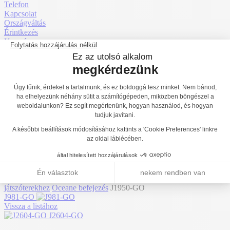
Telefon
Kapcsolat
Országváltás
Érintkezés
Keresés
Saját fiók
Ingyenes árajánlat
Menü
Garnélarák hajó
J1950-GO
Motor befogadás
1
2
3
Érzékszervi befogadás
1
2
3
Mentális befogadás
1
2
3
Főoldal
Termékek
Játszóterek
Grafic Games a személyre szabott
játszóterekhez
Oceane befejezés
J1950-GO
J981-GO
Vissza a listához
J2604-GO