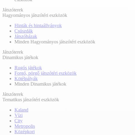
Játszóterek
Hagyományos játszótéri eszközök
Hinták és hintaállványok
Csúszdák
Játszóházak
Minden Hagyományos játszótéri eszközök
Játszóterek
Dinamikus játékok
Rugós játékok
Forgó, pörgő játszótéri eszközök
Kötélpályák
Minden Dinamikus játékok
Játszóterek
Tematikus játszótéri eszközök
Kaland
Vízi
City
Metropolis
Középkori