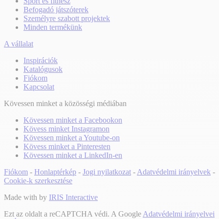
Sport és fitnesz
Befogadó játszóterek
Személyre szabott projektek
Minden termékünk
A vállalat
Inspirációk
Katalógusok
Fiókom
Kapcsolat
Kövessen minket a közösségi médiában
Kövessen minket a Facebookon
Kövess minket Instagramon
Kövessen minket a Youtube-on
Kövess minket a Pinteresten
Kövessen minket a LinkedIn-en
Fiókom
-
Honlaptérkép
-
Jogi nyilatkozat
-
Adatvédelmi irányelvek
-
Cookie-k szerkesztése
Made with
by
IRIS Interactive
Ezt az oldalt a reCAPTCHA védi. A Google
Adatvédelmi irányelvei