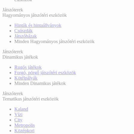
Játszóterek
Hagyományos játszótéri eszközök
Hinták és hintaállványok
Csúszdák
Játszóházak
Minden Hagyományos játszótéri eszközök
Játszóterek
Dinamikus játékok
Rugós játékok
Forgó, pörgő játszótéri eszközök
Kötélpályák
Minden Dinamikus játékok
Játszóterek
Tematikus játszótéri eszközök
Kaland
Vízi
City
Metropolis
Középkori