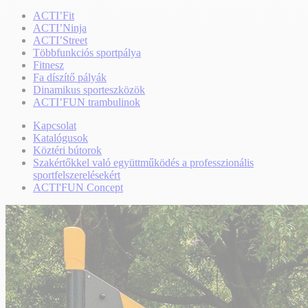
ACTI’Fit
ACTI’Ninja
ACTI’Street
Többfunkciós sportpálya
Fitnesz
Fa díszítő pályák
Dinamikus sporteszközök
ACTI’FUN trambulinok
Kapcsolat
Katalógusok
Köztéri bútorok
Szakértőkkel való együttműködés a professzionális
sportfelszerelésekért
ACTI'FUN Concept