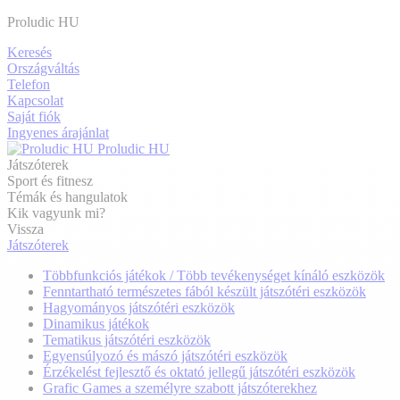
Proludic HU
Keresés
Országváltás
Telefon
Kapcsolat
Saját fiók
Ingyenes árajánlat
Proludic HU
Játszóterek
Sport és fitnesz
Témák és hangulatok
Kik vagyunk mi?
Vissza
Játszóterek
Többfunkciós játékok / Több tevékenységet kínáló eszközök
Fenntartható természetes fából készült játszótéri eszközök
Hagyományos játszótéri eszközök
Dinamikus játékok
Tematikus játszótéri eszközök
Egyensúlyozó és mászó játszótéri eszközök
Érzékelést fejlesztő és oktató jellegű játszótéri eszközök
Grafic Games a személyre szabott játszóterekhez