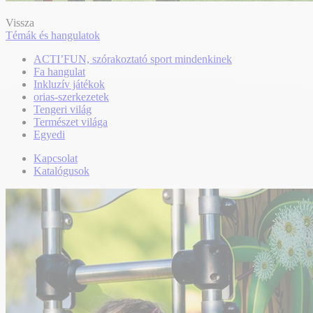
Vissza
Témák és hangulatok
ACTI’FUN, szórakoztató sport mindenkinek
Fa hangulat
Inkluzív játékok
orias-szerkezetek
Tengeri világ
Természet világa
Egyedi
Kapcsolat
Katalógusok