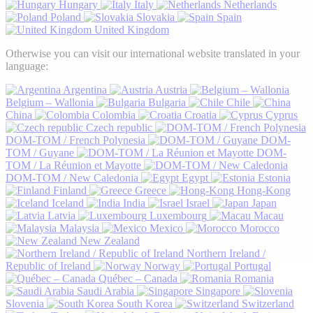
Hungary
Italy
Netherlands
Poland
Slovakia
Spain
United Kingdom
Otherwise you can visit our international website translated in your
language:
Argentina
Austria
Belgium – Wallonia
Bulgaria
Chile
China
Colombia
Croatia
Cyprus
Czech republic
DOM-TOM / French Polynesia
DOM-
TOM / Guyane
DOM-
TOM / La Réunion et Mayotte
DOM-TOM / New Caledonia
Egypt
Estonia
Finland
Greece
Hong-Kong
Iceland
India
Israel
Japan
Latvia
Luxembourg
Macau
Malaysia
Mexico
Morocco
New Zealand
Northern Ireland /
Republic of Ireland
Norway
Portugal
Québec – Canada
Romania
Saudi Arabia
Singapore
Slovenia
South Korea
Switzerland