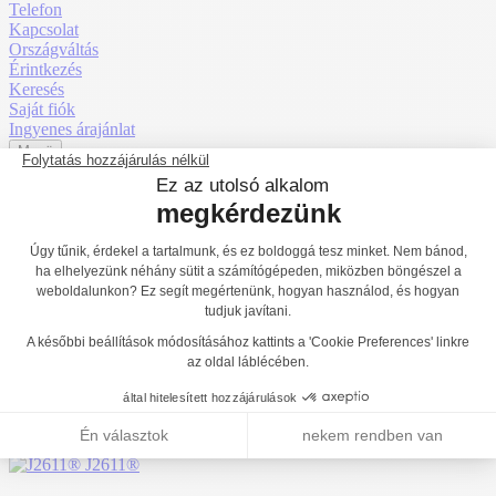
Telefon
Kapcsolat
Országváltás
Érintkezés
Keresés
Saját fiók
Ingyenes árajánlat
Menü
Repülőgép
J2603
Motor befogadás
1
2
3
Érzékszervi befogadás
1
2
3
Mentális befogadás
1
2
3
Főoldal
Termékek
Játszóterek
Tematikus játszótéri eszközök
City
J2603
J4090
Vissza a listához
J2611®