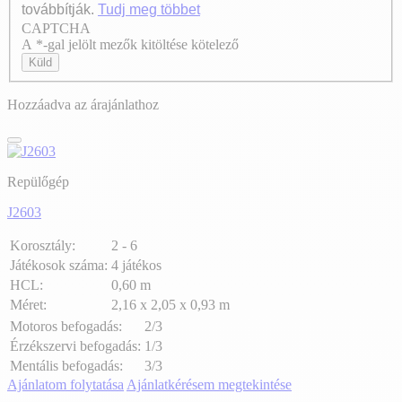
továbbítják.
Tudj meg többet
CAPTCHA
Axeptio consent
A *-gal jelölt mezők kitöltése kötelező
Küld
Hozzáadva az árajánlathoz
Repülőgép
J2603
Korosztály:
2 - 6
Játékosok száma:
4 játékos
HCL:
0,60 m
Méret:
2,16 x 2,05 x 0,93 m
Motoros befogadás:
2/3
Érzékszervi befogadás:
1/3
Mentális befogadás:
3/3
Ajánlatom folytatása
Ajánlatkérésem megtekintése