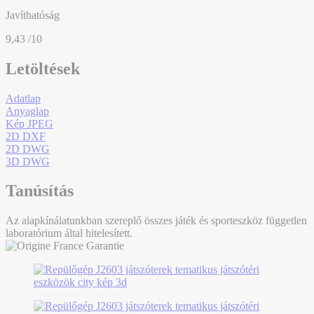
Javíthatóság
9,43
/10
Letöltések
Adatlap
Anyaglap
Kép JPEG
2D DXF
2D DWG
3D DWG
Tanúsítás
Az alapkínálatunkban szereplő összes játék és sporteszköz független
laboratórium által hitelesített.