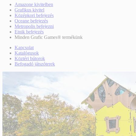
Amazone kivitelben
Grafikus kivitel
Középkori befejezés
Oceane befejezés
Metropolis befejezni
Etnik befejezés
Minden Grafic Games® termékünk
Kapcsolat
Katalógusok
Köztéri bútorok
Befogadó játszóterek