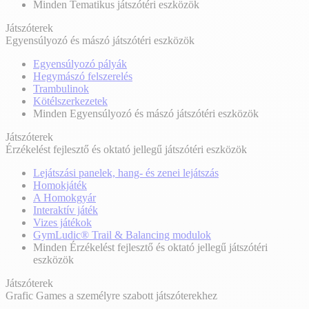
Minden Tematikus játszótéri eszközök
Játszóterek
Egyensúlyozó és mászó játszótéri eszközök
Egyensúlyozó pályák
Hegymászó felszerelés
Trambulinok
Kötélszerkezetek
Minden Egyensúlyozó és mászó játszótéri eszközök
Játszóterek
Érzékelést fejlesztő és oktató jellegű játszótéri eszközök
Lejátszási panelek, hang- és zenei lejátszás
Homokjáték
A Homokgyár
Interaktív játék
Vizes játékok
GymLudic® Trail & Balancing modulok
Minden Érzékelést fejlesztő és oktató jellegű játszótéri
eszközök
Játszóterek
Grafic Games a személyre szabott játszóterekhez