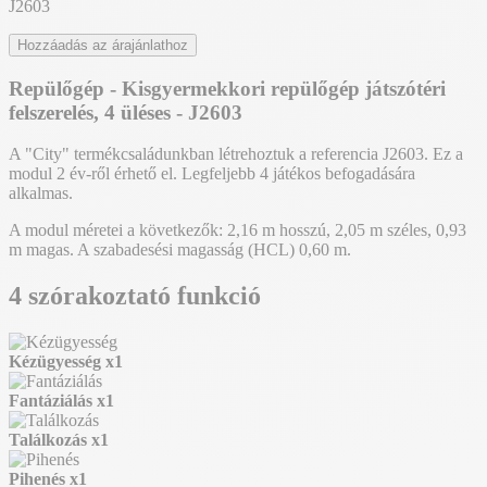
J2603
Hozzáadás az árajánlathoz
Repülőgép - Kisgyermekkori repülőgép játszótéri
felszerelés, 4 üléses - J2603
A "City" termékcsaládunkban létrehoztuk a referencia J2603. Ez a
modul 2 év-ről érhető el. Legfeljebb 4 játékos befogadására
alkalmas.
A modul méretei a következők: 2,16 m hosszú, 2,05 m széles, 0,93
m magas. A szabadesési magasság (HCL) 0,60 m.
4 szórakoztató funkció
Kézügyesség
x1
Fantáziálás
x1
Találkozás
x1
Pihenés
x1