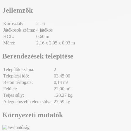
Jellemzők
Korosztály:
2 - 6
Játékosok száma:
4 játékos
HCL:
0,60 m
Méret:
2,16 x 2,05 x 0,93 m
Berendezések telepítése
Telepítők száma:
2
Telepítési idő:
03:45:00
Beton térfogata:
0,14 m³
Felület:
22,00 m²
Teljes súly:
120,27 kg
A legnehezebb elem súlya:
27,59 kg
Környezeti mutatók