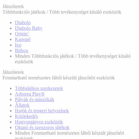
Játszóterek
Többfunkciós játékok / Több tevékenységet kínáló eszközök
Diabolo
Diabolo Baby
Origin’
Kanopé
Ixo
Biibox
Minden Többfunkciós játékok / Több tevékenységet kínáló
eszközök
Játszóterek
Fenntartható természetes fából készült játszótéri eszközök
Többjátékos szerkezetek
Arborea Play®
Pályák és mászókák
Állatok
Hajók és tengeri helyszínek
Közlekedés
Hagyományos eszközök
Oktató és szenzoros játékok
Minden Fenntartható természetes fából készült játszótéri
eszközök