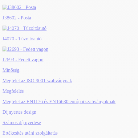
J38602 - Posta
J4070 - Tűzoltóautó
J2693 - Fedett vagon
Minőség
Megfelel az ISO 9001 szabványnak
Megfelelés
Megfelel az EN1176 és EN16630 európai szabványoknak
Díjnyertes design
Számos díj nyertese
Értékesítés utáni szolgáltatás