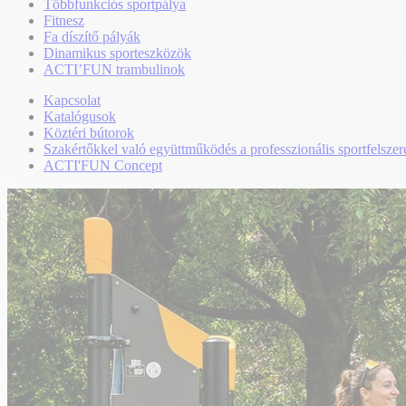
Többfunkciós sportpálya
Fitnesz
Fa díszítő pályák
Dinamikus sporteszközök
ACTI’FUN trambulinok
Kapcsolat
Katalógusok
Köztéri bútorok
Szakértőkkel való együttműködés a professzionális sportfelszer
ACTI'FUN Concept