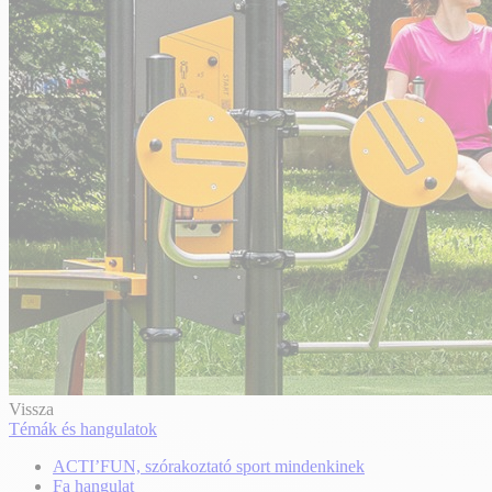
Vissza
Témák és hangulatok
ACTI’FUN, szórakoztató sport mindenkinek
Fa hangulat