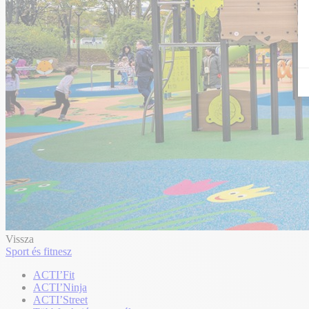
Vissza
Sport és fitnesz
ACTI’Fit
ACTI’Ninja
ACTI’Street