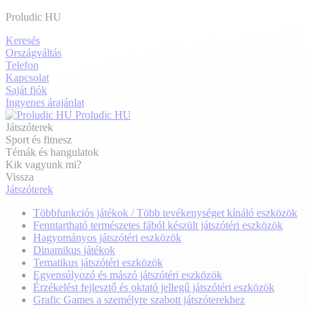
Proludic HU
Keresés
Országváltás
Telefon
Kapcsolat
Saját fiók
Ingyenes árajánlat
Proludic HU
Játszóterek
Sport és fitnesz
Témák és hangulatok
Kik vagyunk mi?
Vissza
Játszóterek
Többfunkciós játékok / Több tevékenységet kínáló eszközök
Fenntartható természetes fából készült játszótéri eszközök
Hagyományos játszótéri eszközök
Dinamikus játékok
Tematikus játszótéri eszközök
Egyensúlyozó és mászó játszótéri eszközök
Érzékelést fejlesztő és oktató jellegű játszótéri eszközök
Grafic Games a személyre szabott játszóterekhez