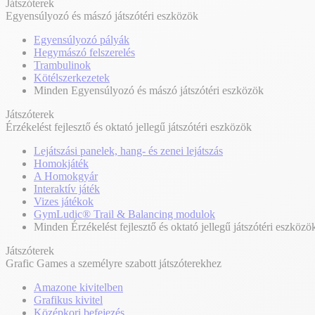
Játszóterek
Egyensúlyozó és mászó játszótéri eszközök
Egyensúlyozó pályák
Hegymászó felszerelés
Trambulinok
Kötélszerkezetek
Minden Egyensúlyozó és mászó játszótéri eszközök
Játszóterek
Érzékelést fejlesztő és oktató jellegű játszótéri eszközök
Lejátszási panelek, hang- és zenei lejátszás
Homokjáték
A Homokgyár
Interaktív játék
Vizes játékok
GymLudic® Trail & Balancing modulok
Minden Érzékelést fejlesztő és oktató jellegű játszótéri eszközö
Játszóterek
Grafic Games a személyre szabott játszóterekhez
Amazone kivitelben
Grafikus kivitel
Középkori befejezés