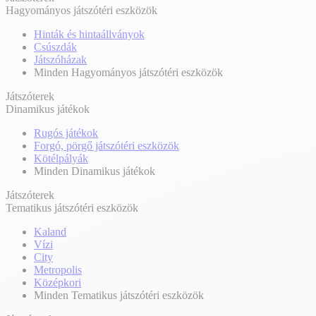
Hagyományos játszótéri eszközök
Hinták és hintaállványok
Csúszdák
Játszóházak
Minden Hagyományos játszótéri eszközök
Játszóterek
Dinamikus játékok
Rugós játékok
Forgó, pörgő játszótéri eszközök
Kötélpályák
Minden Dinamikus játékok
Játszóterek
Tematikus játszótéri eszközök
Kaland
Vízi
City
Metropolis
Középkori
Minden Tematikus játszótéri eszközök