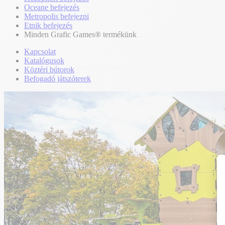
Oceane befejezés
Metropolis befejezni
Etnik befejezés
Minden Grafic Games® termékünk
Kapcsolat
Katalógusok
Köztéri bútorok
Befogadó játszóterek