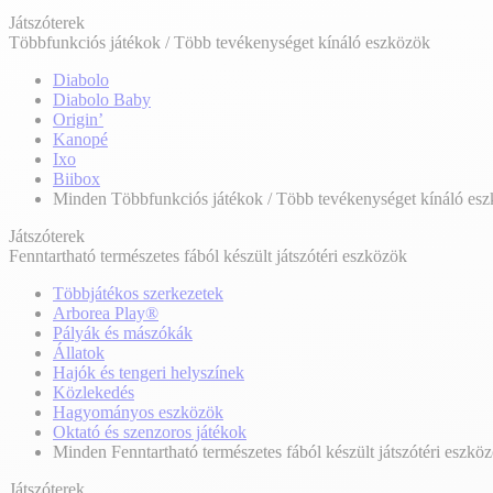
Játszóterek
Többfunkciós játékok / Több tevékenységet kínáló eszközök
Diabolo
Diabolo Baby
Origin’
Kanopé
Ixo
Biibox
Minden Többfunkciós játékok / Több tevékenységet kínáló es
Játszóterek
Fenntartható természetes fából készült játszótéri eszközök
Többjátékos szerkezetek
Arborea Play®
Pályák és mászókák
Állatok
Hajók és tengeri helyszínek
Közlekedés
Hagyományos eszközök
Oktató és szenzoros játékok
Minden Fenntartható természetes fából készült játszótéri eszkö
Játszóterek