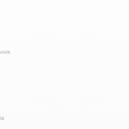
zközök
zök