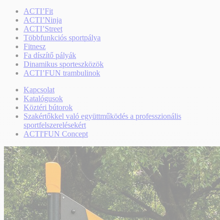
ACTI’Fit
ACTI’Ninja
ACTI’Street
Többfunkciós sportpálya
Fitnesz
Fa díszítő pályák
Dinamikus sporteszközök
ACTI’FUN trambulinok
Kapcsolat
Katalógusok
Köztéri bútorok
Szakértőkkel való együttműködés a professzionális
sportfelszerelésekért
ACTI'FUN Concept