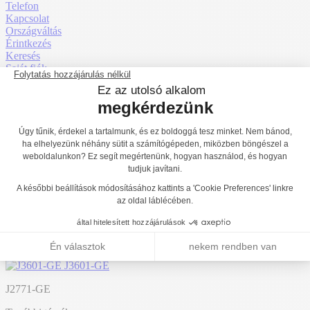
Telefon
Kapcsolat
Országváltás
Érintkezés
Keresés
Saját fiók
Ingyenes árajánlat
Menü
Krokodil
J2771-GE
Érzékszervi befogadás
1
2
3
Mentális befogadás
1
2
3
Főoldal
Termékek
Játszóterek
Grafic Games a személyre szabott
játszóterekhez
Etnik befejezés
J2771-GE
J2633-M-GE
Vissza a listához
J3601-GE
J2771-GE