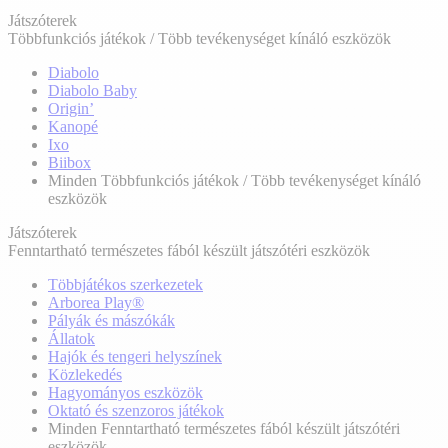
Játszóterek
Többfunkciós játékok / Több tevékenységet kínáló eszközök
Diabolo
Diabolo Baby
Origin’
Kanopé
Ixo
Biibox
Minden Többfunkciós játékok / Több tevékenységet kínáló
eszközök
Játszóterek
Fenntartható természetes fából készült játszótéri eszközök
Többjátékos szerkezetek
Arborea Play®
Pályák és mászókák
Állatok
Hajók és tengeri helyszínek
Közlekedés
Hagyományos eszközök
Oktató és szenzoros játékok
Minden Fenntartható természetes fából készült játszótéri
eszközök