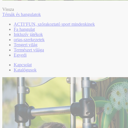
Vissza
Témák és hangulatok
ACTI’FUN, szórakoztató sport mindenkinek
Fa hangulat
Inkluzív játékok
orias-szerkezetek
Tengeri világ
Természet világa
Egyedi
Kapcsolat
Katalógusok