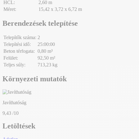
HCL:
2,60 m
Méret:
15,42 x 3,72 x 6,72 m
Berendezések telepítése
Telepítők száma:
2
Telepítési idő:
25:00:00
Beton térfogata:
0,80 m³
Felület:
92,50 m²
Teljes súly:
713,23 kg
Környezeti mutatók
Javíthatóság
9,43
/10
Letöltések