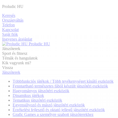
Proludic HU
Keresés
Országváltás
Telefon
Kapcsolat
Saját fiók
Ingyenes árajánlat
Proludic HU
Játszóterek
Sport és fitnesz
Témák és hangulatok
Kik vagyunk mi?
Vissza
Játszóterek
Többfunkciós játékok / Több tevékenységet kínáló eszközök
Fenntartható természetes fából készült játszótéri eszközök
Hagyományos játszótéri eszközök
Dinamikus játékok
Tematikus játszótéri eszközök
Egyensúlyozó és mászó játszótéri eszközök
Érzékelést fejlesztő és oktató jellegű játszótéri eszközök
Grafic Games a személyre szabott játszóterekhez