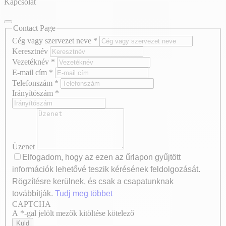
Kapcsolat
Contact Page
Cég vagy szervezet neve
*
Keresztnév
Vezetéknév
*
E-mail cím
*
Telefonszám
*
Irányítószám
*
Üzenet
Elfogadom, hogy az ezen az űrlapon gyűjtött
információk lehetővé teszik kérésének feldolgozását.
Rögzítésre kerülnek, és csak a csapatunknak
továbbítják.
Tudj meg többet
CAPTCHA
Axeptio consent
A *-gal jelölt mezők kitöltése kötelező
Küld