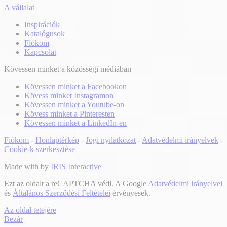
A vállalat
Inspirációk
Katalógusok
Fiókom
Kapcsolat
Kövessen minket a közösségi médiában
Kövessen minket a Facebookon
Kövess minket Instagramon
Kövessen minket a Youtube-on
Kövess minket a Pinteresten
Kövessen minket a LinkedIn-en
Fiókom
-
Honlaptérkép
-
Jogi nyilatkozat
-
Adatvédelmi irányelvek
-
Cookie-k szerkesztése
Made with
by
IRIS Interactive
Ezt az oldalt a reCAPTCHA védi. A Google
Adatvédelmi irányelvei
és
Általános Szerződési Feltételei
érvényesek.
Az oldal tetejére
Bezár