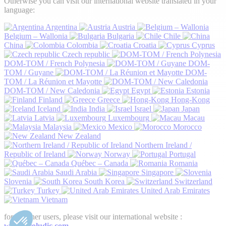
Otherwise you can visit our international website translated in your
language:
Argentina
Austria
Belgium – Wallonia
Bulgaria
Chile
China
Colombia
Croatia
Cyprus
Czech republic
DOM-TOM / French Polynesia
DOM-
TOM / Guyane
DOM-
TOM / La Réunion et Mayotte
DOM-TOM / New Caledonia
Egypt
Estonia
Finland
Greece
Hong-Kong
Iceland
India
Israel
Japan
Latvia
Luxembourg
Macau
Malaysia
Mexico
Morocco
New Zealand
Northern Ireland /
Republic of Ireland
Norway
Portugal
Québec – Canada
Romania
Saudi Arabia
Singapore
Slovenia
South Korea
Switzerland
Turkey
United Arab Emirates
Vietnam
for all other users, please visit our international website :
www.proludic.com