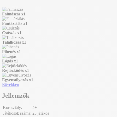
Falmászás
x1
Fantáziálás
x1
Csúszás
x1
Találkozás
x1
Pihenés
x1
Lógás
x1
Rejtőzködés
x1
Egyensúlyozás
x1
Bővebben
Jellemzők
Korosztály:
4+
Játékosok száma:
23 játékos