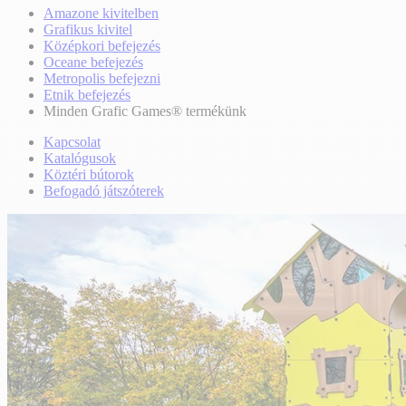
Amazone kivitelben
Grafikus kivitel
Középkori befejezés
Oceane befejezés
Metropolis befejezni
Etnik befejezés
Minden Grafic Games® termékünk
Kapcsolat
Katalógusok
Köztéri bútorok
Befogadó játszóterek