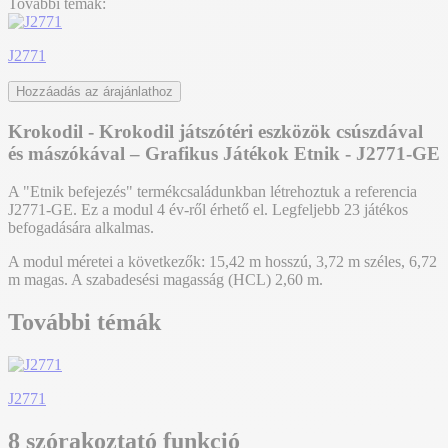
További témák:
J2771
Hozzáadás az árajánlathoz
Krokodil - Krokodil játszótéri eszközök csúszdával
és mászókával – Grafikus Játékok Etnik - J2771-GE
A "Etnik befejezés" termékcsaládunkban létrehoztuk a referencia
J2771-GE. Ez a modul 4 év-ről érhető el. Legfeljebb 23 játékos
befogadására alkalmas.
A modul méretei a következők: 15,42 m hosszú, 3,72 m széles, 6,72
m magas. A szabadesési magasság (HCL) 2,60 m.
További témák
J2771
8 szórakoztató funkció