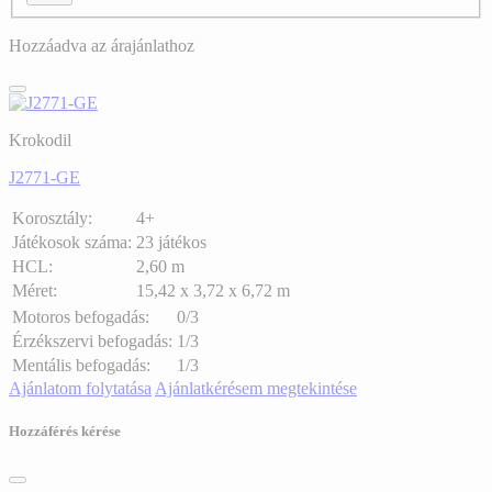
Hozzáadva az árajánlathoz
Krokodil
J2771-GE
Korosztály:
4+
Játékosok száma:
23 játékos
HCL:
2,60 m
Méret:
15,42 x 3,72 x 6,72 m
Motoros befogadás:
0/3
Érzékszervi befogadás:
1/3
Mentális befogadás:
1/3
Ajánlatom folytatása
Ajánlatkérésem megtekintése
Hozzáférés kérése