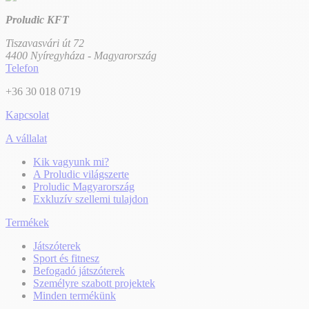
Proludic KFT
Tiszavasvári út 72
4400 Nyíregyháza - Magyarország
Telefon
+36 30 018 0719
Kapcsolat
A vállalat
Kik vagyunk mi?
A Proludic világszerte
Proludic Magyarország
Exkluzív szellemi tulajdon
Termékek
Játszóterek
Sport és fitnesz
Befogadó játszóterek
Személyre szabott projektek
Minden termékünk