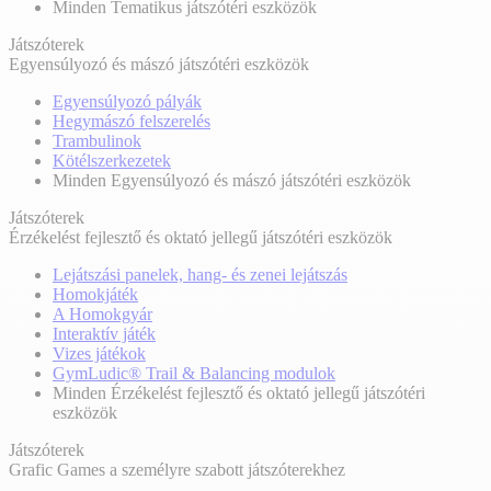
Minden Tematikus játszótéri eszközök
Játszóterek
Egyensúlyozó és mászó játszótéri eszközök
Egyensúlyozó pályák
Hegymászó felszerelés
Trambulinok
Kötélszerkezetek
Minden Egyensúlyozó és mászó játszótéri eszközök
Játszóterek
Érzékelést fejlesztő és oktató jellegű játszótéri eszközök
Lejátszási panelek, hang- és zenei lejátszás
Homokjáték
A Homokgyár
Interaktív játék
Vizes játékok
GymLudic® Trail & Balancing modulok
Minden Érzékelést fejlesztő és oktató jellegű játszótéri
eszközök
Játszóterek
Grafic Games a személyre szabott játszóterekhez