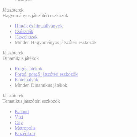
Játszóterek
Hagyományos játszótéri eszközök
Hinták és hintaállványok
Csúszdák
Játszóházak
Minden Hagyományos játszótéri eszközök
Játszóterek
Dinamikus játékok
Rugós játékok
Forgó, pörgő játszótéri eszközök
Kötélpályák
Minden Dinamikus játékok
Játszóterek
Tematikus játszótéri eszközök
Kaland
Vízi
City
Metropolis
Középkori