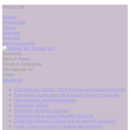
Proludic HU
Keresés
Országváltás
Telefon
Kapcsolat
Saját fiók
Ingyenes árajánlat
Proludic HU
Játszóterek
Sport és fitnesz
Témák és hangulatok
Kik vagyunk mi?
Vissza
Játszóterek
Többfunkciós játékok / Több tevékenységet kínáló eszközök
Fenntartható természetes fából készült játszótéri eszközök
Hagyományos játszótéri eszközök
Dinamikus játékok
Tematikus játszótéri eszközök
Egyensúlyozó és mászó játszótéri eszközök
Érzékelést fejlesztő és oktató jellegű játszótéri eszközök
Grafic Games a személyre szabott játszóterekhez