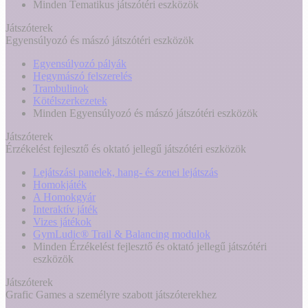
Minden Tematikus játszótéri eszközök
Játszóterek
Egyensúlyozó és mászó játszótéri eszközök
Egyensúlyozó pályák
Hegymászó felszerelés
Trambulinok
Kötélszerkezetek
Minden Egyensúlyozó és mászó játszótéri eszközök
Játszóterek
Érzékelést fejlesztő és oktató jellegű játszótéri eszközök
Lejátszási panelek, hang- és zenei lejátszás
Homokjáték
A Homokgyár
Interaktív játék
Vizes játékok
GymLudic® Trail & Balancing modulok
Minden Érzékelést fejlesztő és oktató jellegű játszótéri
eszközök
Játszóterek
Grafic Games a személyre szabott játszóterekhez