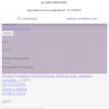
Telefon
Kapcsolat
Országváltás
Érintkezés
Keresés
Saját fiók
Ingyenes árajánlat
Menü
Pad
J2871
Motor befogadás
1
2
3
Mentális befogadás
1
2
3
Főoldal
Termékek
Köztéri bútorok
Bútorok (pad, szemetes,
menedék…)
J2871
J2870
Vissza a listához
J2872
J2871