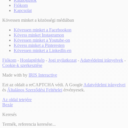
Katalógusok
Fiókom
Kapcsolat
Kövessen minket a közösségi médiában
Kövessen minket a Facebookon
Kövess minket Instagramon
Kövessen minket a Youtube-on
Kövess minket a Pinteresten
Kövessen minket a LinkedIn-en
Fiókom
-
Honlaptérkép
-
Jogi nyilatkozat
-
Adatvédelmi irányelvek
-
Cookie-k szerkesztése
Made with
by
IRIS Interactive
Ezt az oldalt a reCAPTCHA védi. A Google
Adatvédelmi irányelvei
és
Általános Szerződési Feltételei
érvényesek.
Az oldal tetejére
Bezár
Keresés
Termék, referencia keresése...