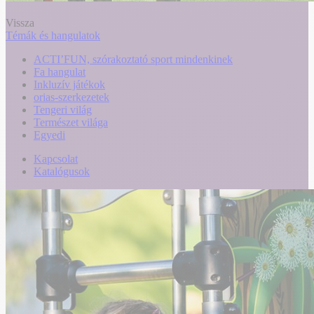
Vissza
Témák és hangulatok
ACTI’FUN, szórakoztató sport mindenkinek
Fa hangulat
Inkluzív játékok
orias-szerkezetek
Tengeri világ
Természet világa
Egyedi
Kapcsolat
Katalógusok