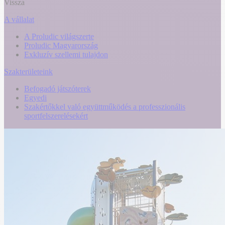
Vissza
A vállalat
A Proludic világszerte
Proludic Magyarország
Exkluzív szellemi tulajdon
Szakterületeink
Befogadó játszóterek
Egyedi
Szakértőkkel való együttműködés a professzionális
sportfelszerelésekért