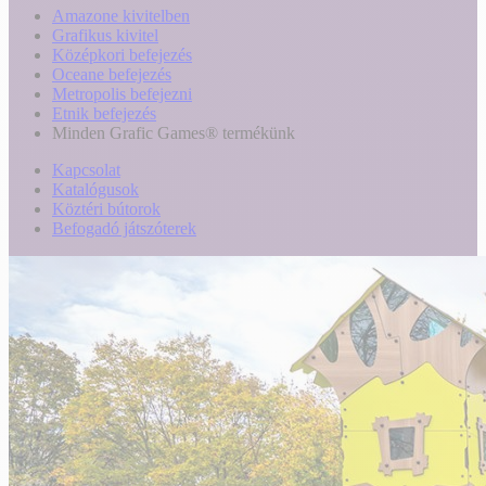
Amazone kivitelben
Grafikus kivitel
Középkori befejezés
Oceane befejezés
Metropolis befejezni
Etnik befejezés
Minden Grafic Games® termékünk
Kapcsolat
Katalógusok
Köztéri bútorok
Befogadó játszóterek