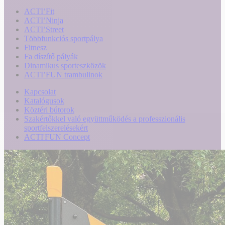
ACTI’Fit
ACTI’Ninja
ACTI’Street
Többfunkciós sportpálya
Fitnesz
Fa díszítő pályák
Dinamikus sporteszközök
ACTI’FUN trambulinok
Kapcsolat
Katalógusok
Köztéri bútorok
Szakértőkkel való együttműködés a professzionális
sportfelszerelésekért
ACTI'FUN Concept