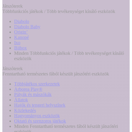
Játszóterek
Többfunkciós játékok / Több tevékenységet kínáló eszközök
Diabolo
Diabolo Baby
Origin’
Kanopé
Ixo
Biibox
Minden Többfunkciós játékok / Több tevékenységet kínáló
eszközök
Játszóterek
Fenntartható természetes fából készült játszótéri eszközök
Többjátékos szerkezetek
Arborea Play®
Pályák és mászókák
Állatok
Hajók és tengeri helyszínek
Közlekedés
Hagyományos eszközök
Oktató és szenzoros játékok
Minden Fenntartható természetes fából készült játszótéri
eszközök