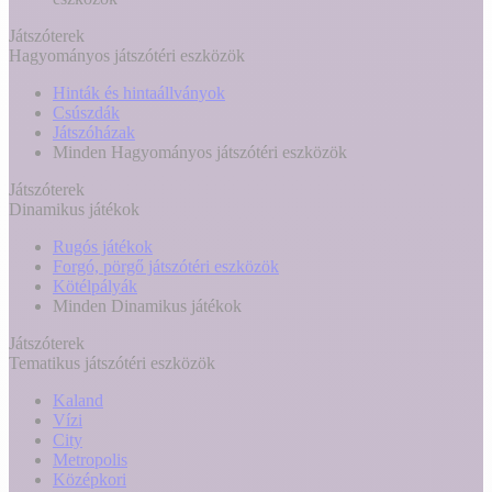
Játszóterek
Hagyományos játszótéri eszközök
Hinták és hintaállványok
Csúszdák
Játszóházak
Minden Hagyományos játszótéri eszközök
Játszóterek
Dinamikus játékok
Rugós játékok
Forgó, pörgő játszótéri eszközök
Kötélpályák
Minden Dinamikus játékok
Játszóterek
Tematikus játszótéri eszközök
Kaland
Vízi
City
Metropolis
Középkori