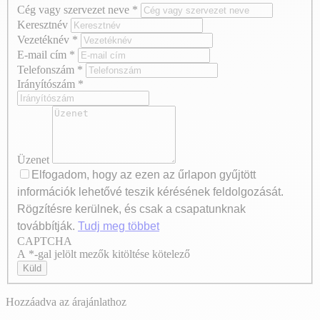
Cég vagy szervezet neve
*
Keresztnév
Vezetéknév
*
E-mail cím
*
Telefonszám
*
Irányítószám
*
Üzenet
Elfogadom, hogy az ezen az űrlapon gyűjtött
információk lehetővé teszik kérésének feldolgozását.
Rögzítésre kerülnek, és csak a csapatunknak
továbbítják.
Tudj meg többet
CAPTCHA
Axeptio consent
A *-gal jelölt mezők kitöltése kötelező
Küld
Hozzáadva az árajánlathoz