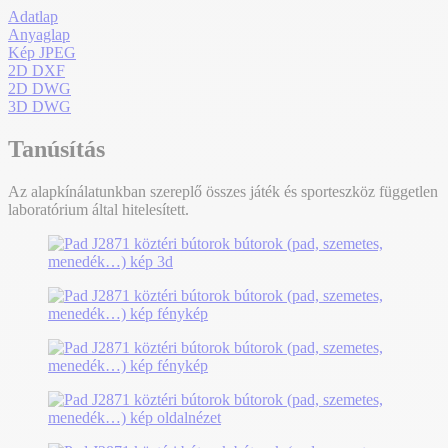
Adatlap
Anyaglap
Kép JPEG
2D DXF
2D DWG
3D DWG
Tanúsítás
Az alapkínálatunkban szereplő összes játék és sporteszköz független
laboratórium által hitelesített.