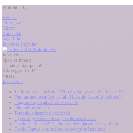
Proludic HU
Keresés
Országváltás
Telefon
Kapcsolat
Saját fiók
Ingyenes árajánlat
Proludic HU
Játszóterek
Sport és fitnesz
Témák és hangulatok
Kik vagyunk mi?
Vissza
Játszóterek
Többfunkciós játékok / Több tevékenységet kínáló eszközök
Fenntartható természetes fából készült játszótéri eszközök
Hagyományos játszótéri eszközök
Dinamikus játékok
Tematikus játszótéri eszközök
Egyensúlyozó és mászó játszótéri eszközök
Érzékelést fejlesztő és oktató jellegű játszótéri eszközök
Grafic Games a személyre szabott játszóterekhez