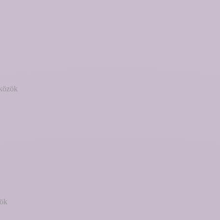
zközök
zök