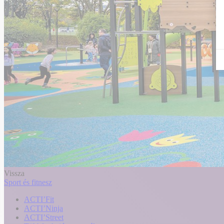
Vissza
Sport és fitnesz
ACTI’Fit
ACTI’Ninja
ACTI’Street