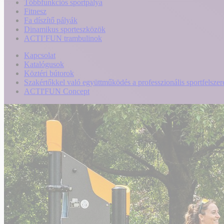
Többfunkciós sportpálya
Fitnesz
Fa díszítő pályák
Dinamikus sporteszközök
ACTI’FUN trambulinok
Kapcsolat
Katalógusok
Köztéri bútorok
Szakértőkkel való együttműködés a professzionális sportfelszer
ACTI'FUN Concept