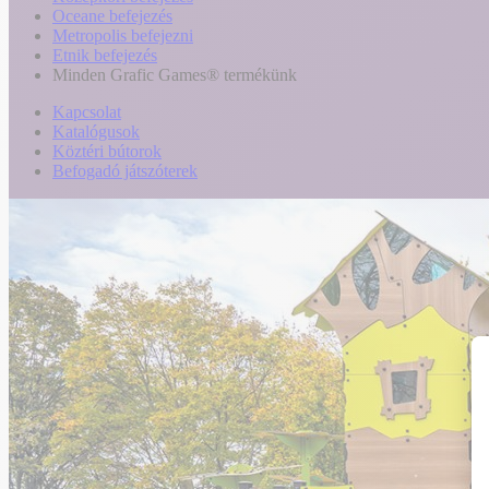
Oceane befejezés
Metropolis befejezni
Etnik befejezés
Minden Grafic Games® termékünk
Kapcsolat
Katalógusok
Köztéri bútorok
Befogadó játszóterek