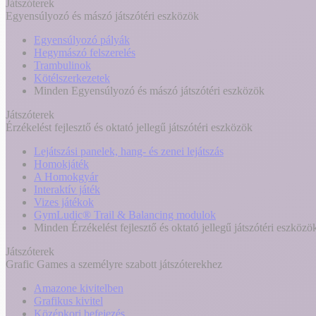
Játszóterek
Egyensúlyozó és mászó játszótéri eszközök
Egyensúlyozó pályák
Hegymászó felszerelés
Trambulinok
Kötélszerkezetek
Minden Egyensúlyozó és mászó játszótéri eszközök
Játszóterek
Érzékelést fejlesztő és oktató jellegű játszótéri eszközök
Lejátszási panelek, hang- és zenei lejátszás
Homokjáték
A Homokgyár
Interaktív játék
Vizes játékok
GymLudic® Trail & Balancing modulok
Minden Érzékelést fejlesztő és oktató jellegű játszótéri eszközö
Játszóterek
Grafic Games a személyre szabott játszóterekhez
Amazone kivitelben
Grafikus kivitel
Középkori befejezés