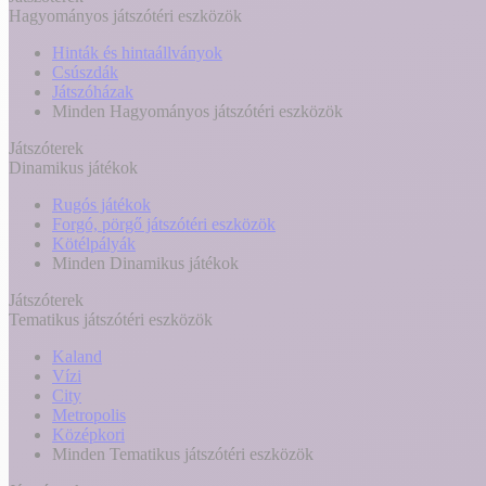
Hagyományos játszótéri eszközök
Hinták és hintaállványok
Csúszdák
Játszóházak
Minden Hagyományos játszótéri eszközök
Játszóterek
Dinamikus játékok
Rugós játékok
Forgó, pörgő játszótéri eszközök
Kötélpályák
Minden Dinamikus játékok
Játszóterek
Tematikus játszótéri eszközök
Kaland
Vízi
City
Metropolis
Középkori
Minden Tematikus játszótéri eszközök