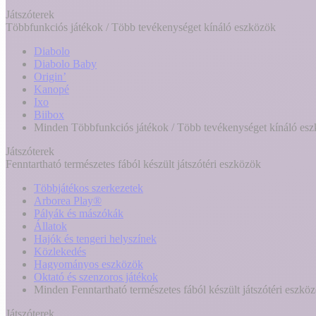
Játszóterek
Többfunkciós játékok / Több tevékenységet kínáló eszközök
Diabolo
Diabolo Baby
Origin’
Kanopé
Ixo
Biibox
Minden Többfunkciós játékok / Több tevékenységet kínáló es
Játszóterek
Fenntartható természetes fából készült játszótéri eszközök
Többjátékos szerkezetek
Arborea Play®
Pályák és mászókák
Állatok
Hajók és tengeri helyszínek
Közlekedés
Hagyományos eszközök
Oktató és szenzoros játékok
Minden Fenntartható természetes fából készült játszótéri eszkö
Játszóterek