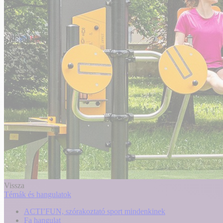
Vissza
Témák és hangulatok
ACTI’FUN, szórakoztató sport mindenkinek
Fa hangulat