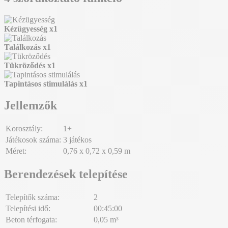
Kézügyesség
x1
Találkozás
x1
Tükröződés
x1
Tapintásos stimulálás
x1
Jellemzők
Korosztály:
1+
Játékosok száma:
3 játékos
Méret:
0,76 x 0,72 x 0,59 m
Berendezések telepítése
Telepítők száma:
2
Telepítési idő:
00:45:00
Beton térfogata:
0,05 m³