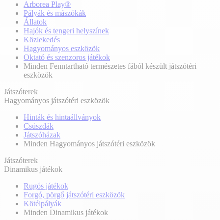
Arborea Play®
Pályák és mászókák
Állatok
Hajók és tengeri helyszínek
Közlekedés
Hagyományos eszközök
Oktató és szenzoros játékok
Minden Fenntartható természetes fából készült játszótéri
eszközök
Játszóterek
Hagyományos játszótéri eszközök
Hinták és hintaállványok
Csúszdák
Játszóházak
Minden Hagyományos játszótéri eszközök
Játszóterek
Dinamikus játékok
Rugós játékok
Forgó, pörgő játszótéri eszközök
Kötélpályák
Minden Dinamikus játékok