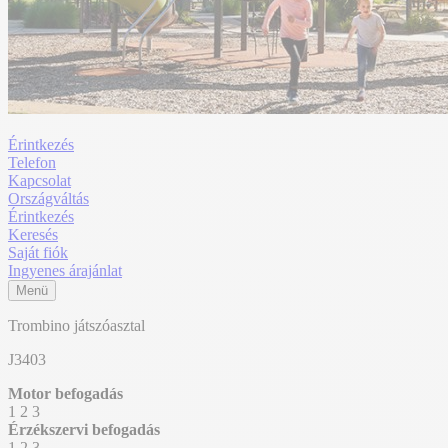
Érintkezés
Telefon
Kapcsolat
Országváltás
Érintkezés
Keresés
Saját fiók
Ingyenes árajánlat
Menü
Trombino játszóasztal
J3403
Motor befogadás
1
2
3
Érzékszervi befogadás
1
2
3