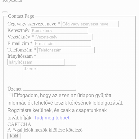
Contact Page
Cég vagy szervezet neve
*
Keresztnév
Vezetéknév
*
E-mail cím
*
Telefonszám
*
Irányítószám
*
Üzenet
Elfogadom, hogy az ezen az űrlapon gyűjtött
információk lehetővé teszik kérésének feldolgozását.
Rögzítésre kerülnek, és csak a csapatunknak
továbbítják.
Tudj meg többet
CAPTCHA
Axeptio consent
A *-gal jelölt mezők kitöltése kötelező
Küld