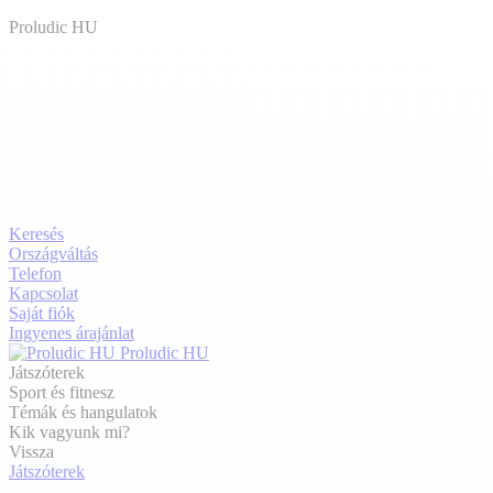
Proludic HU
Keresés
Országváltás
Telefon
Kapcsolat
Saját fiók
Ingyenes árajánlat
Proludic HU
Játszóterek
Sport és fitnesz
Témák és hangulatok
Kik vagyunk mi?
Vissza
Játszóterek