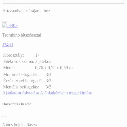
Hozzáadva az árajánlathoz
Trombino játszóasztal
J3403
Korosztály:
1+
Játékosok száma:
3 játékos
Méret:
0,76 x 0,72 x 0,59 m
Motoros befogadás:
3/3
Érzékszervi befogadás:
3/3
Mentális befogadás:
3/3
Ajánlatom folytatása
Ajánlatkérésem megtekintése
Hozzáférés kérése
Nincs bejelentkezve.