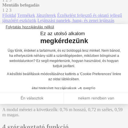
Mentális befogadás
1
2
3
Főoldal
Termékek
Játszóterek
Érzékelést fejlesztő és oktató jellegű
játszótéri eszközök
Lejátszási panelek, hang- és zenei lejátszás
J3403
J3402
Vissza a listához
J3404
J3403
Hozzáadás az árajánlathoz
Trombino Játszóasztal - Játszótéri panel kültéri
játszóterekre - J3403
A "Lejátszási panelek, hang- és zenei lejátszás" termékcsaládunkban
létrehoztuk a referencia J3403. Ez a modul 1 év-ről érhető el.
Legfeljebb 3 játékos befogadására alkalmas.
A modul méretei a következők: 0,76 m hosszú, 0,72 m széles, 0,59
m magas.
4 szórakoztató funkció