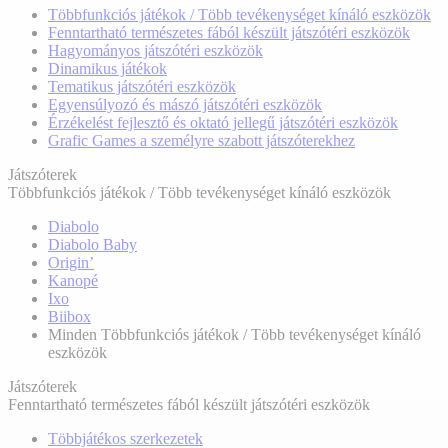
Többfunkciós játékok / Több tevékenységet kínáló eszközök
Fenntartható természetes fából készült játszótéri eszközök
Hagyományos játszótéri eszközök
Dinamikus játékok
Tematikus játszótéri eszközök
Egyensúlyozó és mászó játszótéri eszközök
Érzékelést fejlesztő és oktató jellegű játszótéri eszközök
Grafic Games a személyre szabott játszóterekhez
Játszóterek
Többfunkciós játékok / Több tevékenységet kínáló eszközök
Diabolo
Diabolo Baby
Origin’
Kanopé
Ixo
Biibox
Minden Többfunkciós játékok / Több tevékenységet kínáló
eszközök
Játszóterek
Fenntartható természetes fából készült játszótéri eszközök
Többjátékos szerkezetek