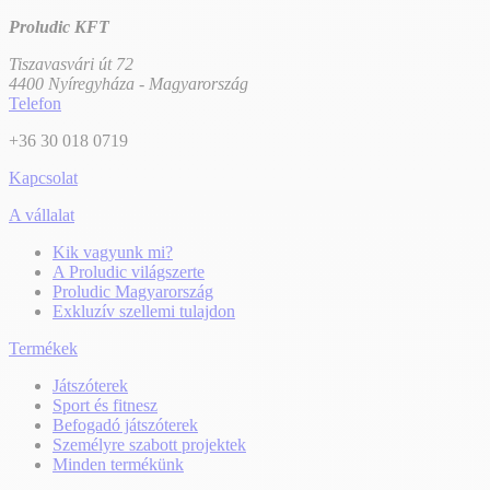
Proludic KFT
Tiszavasvári út 72
4400 Nyíregyháza - Magyarország
Telefon
+36 30 018 0719
Kapcsolat
A vállalat
Kik vagyunk mi?
A Proludic világszerte
Proludic Magyarország
Exkluzív szellemi tulajdon
Termékek
Játszóterek
Sport és fitnesz
Befogadó játszóterek
Személyre szabott projektek
Minden termékünk