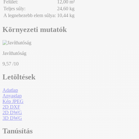
Felület:
12,00 m²
Teljes súly:
24,60 kg
A legnehezebb elem súlya:
10,44 kg
Környezeti mutatók
Javíthatóság
9,57
/10
Letöltések
Adatlap
Anyaglap
Kép JPEG
2D DXF
2D DWG
3D DWG
Tanúsítás