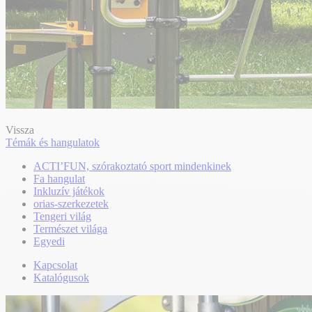
Vissza
Témák és hangulatok
ACTI’FUN, szórakoztató sport mindenkinek
Fa hangulat
Inkluzív játékok
orias-szerkezetek
Tengeri világ
Természet világa
Egyedi
Kapcsolat
Katalógusok