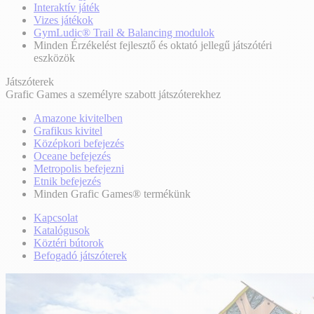
Interaktív játék
Vizes játékok
GymLudic® Trail & Balancing modulok
Minden Érzékelést fejlesztő és oktató jellegű játszótéri
eszközök
Játszóterek
Grafic Games a személyre szabott játszóterekhez
Amazone kivitelben
Grafikus kivitel
Középkori befejezés
Oceane befejezés
Metropolis befejezni
Etnik befejezés
Minden Grafic Games® termékünk
Kapcsolat
Katalógusok
Köztéri bútorok
Befogadó játszóterek