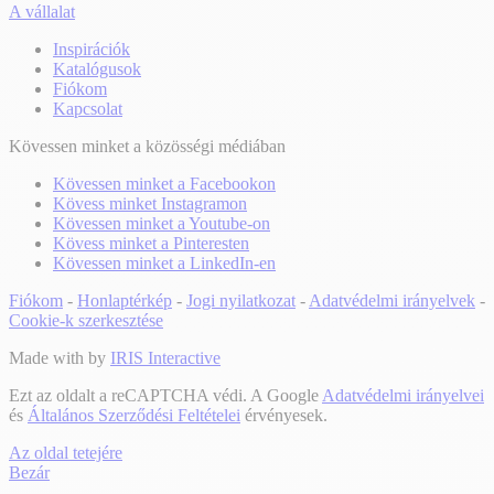
A vállalat
Inspirációk
Katalógusok
Fiókom
Kapcsolat
Kövessen minket a közösségi médiában
Kövessen minket a Facebookon
Kövess minket Instagramon
Kövessen minket a Youtube-on
Kövess minket a Pinteresten
Kövessen minket a LinkedIn-en
Fiókom
-
Honlaptérkép
-
Jogi nyilatkozat
-
Adatvédelmi irányelvek
-
Cookie-k szerkesztése
Made with
by
IRIS Interactive
Ezt az oldalt a reCAPTCHA védi. A Google
Adatvédelmi irányelvei
és
Általános Szerződési Feltételei
érvényesek.
Az oldal tetejére
Bezár