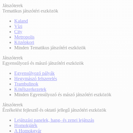
Játszóterek
Tematikus játszótéri eszközök
Kaland
Vízi
City
Metropolis
Középkori
Minden Tematikus játszótéri eszközök
Játszóterek
Egyensúlyozó és mászó játszótéri eszközök
Egyensúlyozó pályák
Hegymászó felszerelés
Trambulinok
Kötélszerkezetek
Minden Egyensúlyozó és mászó játszótéri eszközök
Játszóterek
Érzékelést fejlesztő és oktató jellegű játszótéri eszközök
Lejátszási panelek, hang- és zenei lejátszás
Homokjáték
A Homokgyár