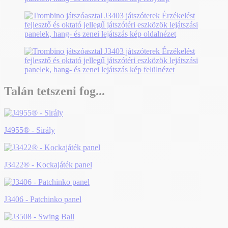
Talán tetszeni fog...
J4955® - Sirály
J3422® - Kockajáték panel
J3406 - Patchinko panel