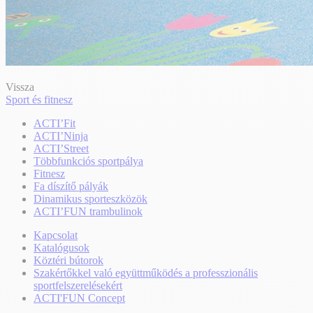
Vissza
Sport és fitnesz
ACTI’Fit
ACTI’Ninja
ACTI’Street
Többfunkciós sportpálya
Fitnesz
Fa díszítő pályák
Dinamikus sporteszközök
ACTI’FUN trambulinok
Kapcsolat
Katalógusok
Köztéri bútorok
Szakértőkkel való együttműködés a professzionális
sportfelszerelésekért
ACTI'FUN Concept