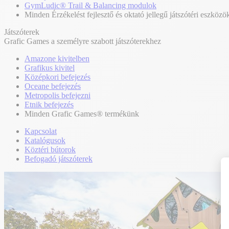
GymLudic® Trail & Balancing modulok
Minden Érzékelést fejlesztő és oktató jellegű játszótéri eszközö
Játszóterek
Grafic Games a személyre szabott játszóterekhez
Amazone kivitelben
Grafikus kivitel
Középkori befejezés
Oceane befejezés
Metropolis befejezni
Etnik befejezés
Minden Grafic Games® termékünk
Kapcsolat
Katalógusok
Köztéri bútorok
Befogadó játszóterek