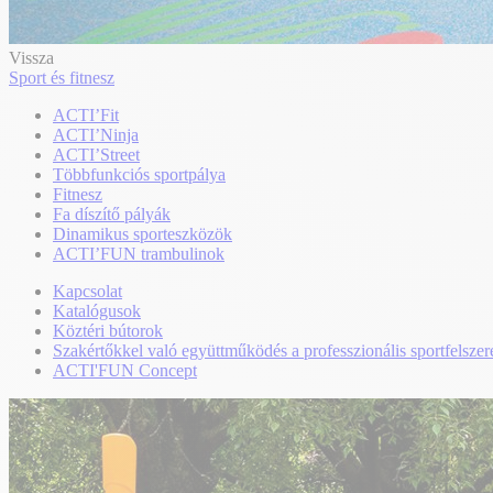
Vissza
Sport és fitnesz
ACTI’Fit
ACTI’Ninja
ACTI’Street
Többfunkciós sportpálya
Fitnesz
Fa díszítő pályák
Dinamikus sporteszközök
ACTI’FUN trambulinok
Kapcsolat
Katalógusok
Köztéri bútorok
Szakértőkkel való együttműködés a professzionális sportfelszer
ACTI'FUN Concept