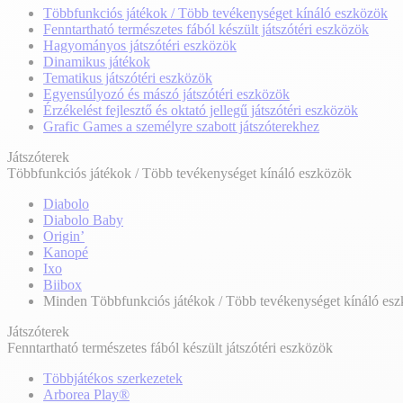
Többfunkciós játékok / Több tevékenységet kínáló eszközök
Fenntartható természetes fából készült játszótéri eszközök
Hagyományos játszótéri eszközök
Dinamikus játékok
Tematikus játszótéri eszközök
Egyensúlyozó és mászó játszótéri eszközök
Érzékelést fejlesztő és oktató jellegű játszótéri eszközök
Grafic Games a személyre szabott játszóterekhez
Játszóterek
Többfunkciós játékok / Több tevékenységet kínáló eszközök
Diabolo
Diabolo Baby
Origin’
Kanopé
Ixo
Biibox
Minden Többfunkciós játékok / Több tevékenységet kínáló es
Játszóterek
Fenntartható természetes fából készült játszótéri eszközök
Többjátékos szerkezetek
Arborea Play®