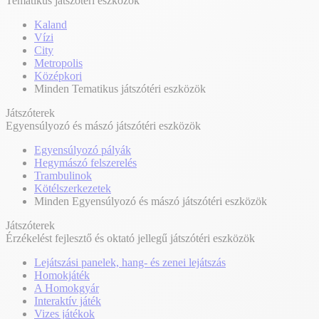
Tematikus játszótéri eszközök
Kaland
Vízi
City
Metropolis
Középkori
Minden Tematikus játszótéri eszközök
Játszóterek
Egyensúlyozó és mászó játszótéri eszközök
Egyensúlyozó pályák
Hegymászó felszerelés
Trambulinok
Kötélszerkezetek
Minden Egyensúlyozó és mászó játszótéri eszközök
Játszóterek
Érzékelést fejlesztő és oktató jellegű játszótéri eszközök
Lejátszási panelek, hang- és zenei lejátszás
Homokjáték
A Homokgyár
Interaktív játék
Vizes játékok