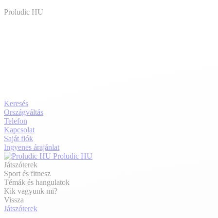
Proludic HU
Keresés
Országváltás
Telefon
Kapcsolat
Saját fiók
Ingyenes árajánlat
Proludic HU
Játszóterek
Sport és fitnesz
Témák és hangulatok
Kik vagyunk mi?
Vissza
Játszóterek