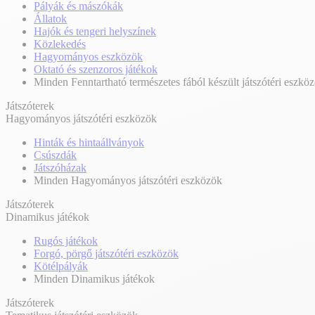
Pályák és mászókák
Állatok
Hajók és tengeri helyszínek
Közlekedés
Hagyományos eszközök
Oktató és szenzoros játékok
Minden Fenntartható természetes fából készült játszótéri eszkö
Játszóterek
Hagyományos játszótéri eszközök
Hinták és hintaállványok
Csúszdák
Játszóházak
Minden Hagyományos játszótéri eszközök
Játszóterek
Dinamikus játékok
Rugós játékok
Forgó, pörgő játszótéri eszközök
Kötélpályák
Minden Dinamikus játékok
Játszóterek