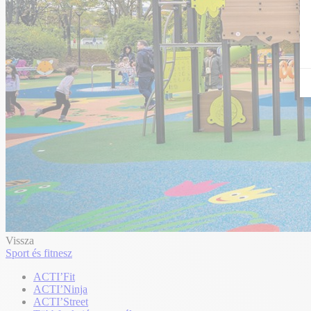
Vissza
Sport és fitnesz
ACTI’Fit
ACTI’Ninja
ACTI’Street