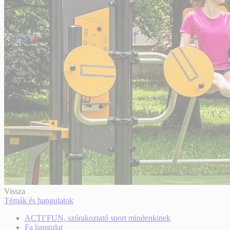
Vissza
Témák és hangulatok
ACTI’FUN, szórakoztató sport mindenkinek
Fa hangulat