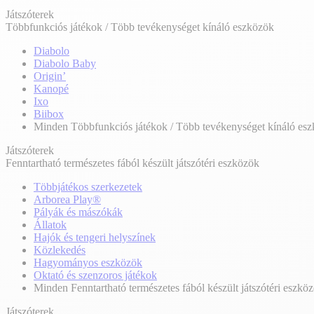
Játszóterek
Többfunkciós játékok / Több tevékenységet kínáló eszközök
Diabolo
Diabolo Baby
Origin’
Kanopé
Ixo
Biibox
Minden Többfunkciós játékok / Több tevékenységet kínáló es
Játszóterek
Fenntartható természetes fából készült játszótéri eszközök
Többjátékos szerkezetek
Arborea Play®
Pályák és mászókák
Állatok
Hajók és tengeri helyszínek
Közlekedés
Hagyományos eszközök
Oktató és szenzoros játékok
Minden Fenntartható természetes fából készült játszótéri eszkö
Játszóterek