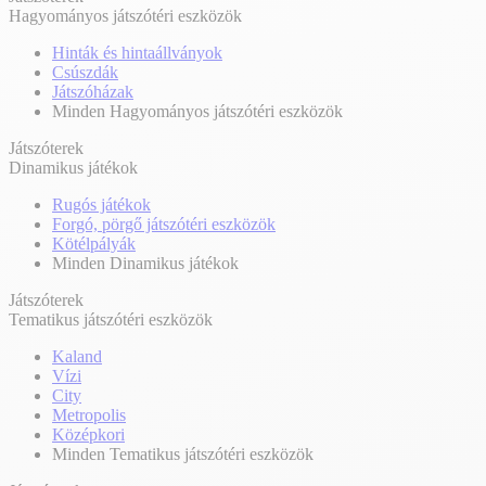
Hagyományos játszótéri eszközök
Hinták és hintaállványok
Csúszdák
Játszóházak
Minden Hagyományos játszótéri eszközök
Játszóterek
Dinamikus játékok
Rugós játékok
Forgó, pörgő játszótéri eszközök
Kötélpályák
Minden Dinamikus játékok
Játszóterek
Tematikus játszótéri eszközök
Kaland
Vízi
City
Metropolis
Középkori
Minden Tematikus játszótéri eszközök