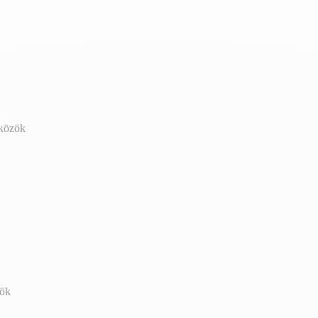
zközök
zök