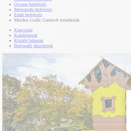
Oceane befejezés
Metropolis befejezni
Etnik befejezés
Minden Grafic Games® termékünk
Kapcsolat
Katalógusok
Köztéri bútorok
Befogadó játszóterek