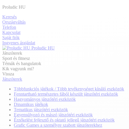
Proludic HU
Keresés
Országváltás
Telefon
Kapcsolat
Saját fiók
Ingyenes árajánlat
Proludic HU
Játszóterek
Sport és fitnesz
Témák és hangulatok
Kik vagyunk mi?
Vissza
Játszóterek
Többfunkciós játékok / Több tevékenységet kínáló eszközök
Fenntartható természetes fából készült játszótéri eszközök
Hagyományos játszótéri eszközök
Dinamikus játékok
Tematikus játszótéri eszközök
Egyensúlyozó és mászó játszótéri eszközök
Érzékelést fejlesztő és oktató jellegű játszótéri eszközök
Grafic Games a személyre szabott játszóterekhez