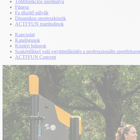
Többfunkciós sportpálya
Fitnesz
Fa díszítő pályák
Dinamikus sporteszközök
ACTI’FUN trambulinok
Kapcsolat
Katalógusok
Köztéri bútorok
Szakértőkkel való együttműködés a professzionális sportfelszer
ACTI'FUN Concept