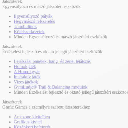
Játszóterek
Egyensúlyozó és mászó játszótéri eszközök
Egyensúlyozó pályák
Hegymászó felszerelés
Trambulinok
Kötélszerkezetek
Minden Egyensúlyozó és mászó játszótéri eszközök
Játszóterek
Érzékelést fejlesztő és oktató jellegű játszótéri eszközök
Lejátszási panelek, hang- és zenei lejátszás
Homokjáték
A Homokgyár
Interaktív játék
Vizes játékok
GymLudic® Trail & Balancing modulok
Minden Érzékelést fejlesztő és oktató jellegű játszótéri eszközö
Játszóterek
Grafic Games a személyre szabott játszóterekhez
Amazone kivitelben
Grafikus kivitel
Középkori befejezés