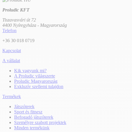
Proludic KFT
Tiszavasvári út 72
4400 Nyíregyháza - Magyarország
Telefon
+36 30 018 0719
Kapcsolat
A vállalat
Kik vagyunk mi?
A Proludic világszerte
Proludic Magyarország
Exkluzív szellemi tulajdon
Termékek
Játszóterek
Sport és fitnesz
Befogadó játszóterek
Személyre szabott projektek
Minden termékünk