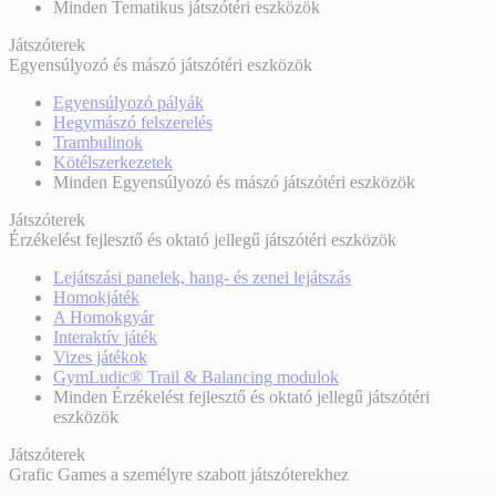
Minden Tematikus játszótéri eszközök
Játszóterek
Egyensúlyozó és mászó játszótéri eszközök
Egyensúlyozó pályák
Hegymászó felszerelés
Trambulinok
Kötélszerkezetek
Minden Egyensúlyozó és mászó játszótéri eszközök
Játszóterek
Érzékelést fejlesztő és oktató jellegű játszótéri eszközök
Lejátszási panelek, hang- és zenei lejátszás
Homokjáték
A Homokgyár
Interaktív játék
Vizes játékok
GymLudic® Trail & Balancing modulok
Minden Érzékelést fejlesztő és oktató jellegű játszótéri
eszközök
Játszóterek
Grafic Games a személyre szabott játszóterekhez