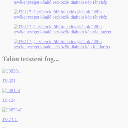
Talán tetszeni fog...
J38301
J38124
J3873-C