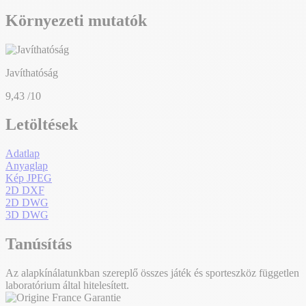
Környezeti mutatók
Javíthatóság
9,43
/10
Letöltések
Adatlap
Anyaglap
Kép JPEG
2D DXF
2D DWG
3D DWG
Tanúsítás
Az alapkínálatunkban szereplő összes játék és sporteszköz független
laboratórium által hitelesített.