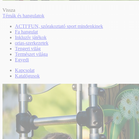
Vissza
Témák és hangulatok
ACTI’FUN, szórakoztató sport mindenkinek
Fa hangulat
Inkluzív játékok
orias-szerkezetek
Tengeri világ
Természet világa
Egyedi
Kapcsolat
Katalógusok