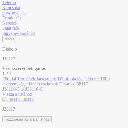
Telefon
Kapcsolat
Országváltás
Érintkezés
Keresés
Saját fiók
Ingyenes árajánlat
Menü
Diabolo
J38117
Érzékszervi befogadás
1
2
3
Főoldal
Termékek
Játszóterek
Többfunkciós játékok / Több
tevékenységet kínáló eszközök
Diabolo
J38117
J38116-C
Vissza a listához
J38118
J38117
Hozzáadás az árajánlathoz