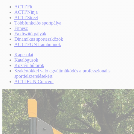
ACTI’Fit
ACTI’Ninja
ACTI’Street
Többfunkciós sportpálya
Fitnesz
Fa díszítő pályák
Dinamikus sporteszközök
ACTI’FUN trambulinok
Kapcsolat
Katalógusok
Köztéri bútorok
Szakértőkkel való együttműködés a professzionális
sportfelszerelésekért
ACTI'FUN Concept