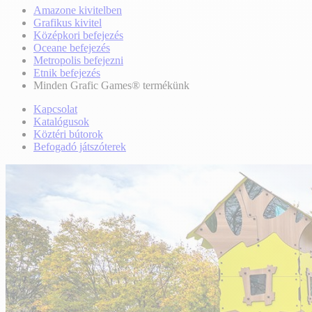
Amazone kivitelben
Grafikus kivitel
Középkori befejezés
Oceane befejezés
Metropolis befejezni
Etnik befejezés
Minden Grafic Games® termékünk
Kapcsolat
Katalógusok
Köztéri bútorok
Befogadó játszóterek