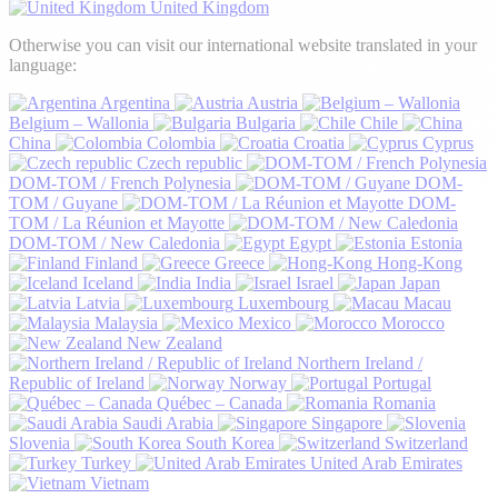
United Kingdom
Otherwise you can visit our international website translated in your
language:
Argentina
Austria
Belgium – Wallonia
Bulgaria
Chile
China
Colombia
Croatia
Cyprus
Czech republic
DOM-TOM / French Polynesia
DOM-
TOM / Guyane
DOM-
TOM / La Réunion et Mayotte
DOM-TOM / New Caledonia
Egypt
Estonia
Finland
Greece
Hong-Kong
Iceland
India
Israel
Japan
Latvia
Luxembourg
Macau
Malaysia
Mexico
Morocco
New Zealand
Northern Ireland /
Republic of Ireland
Norway
Portugal
Québec – Canada
Romania
Saudi Arabia
Singapore
Slovenia
South Korea
Switzerland
Turkey
United Arab Emirates
Vietnam