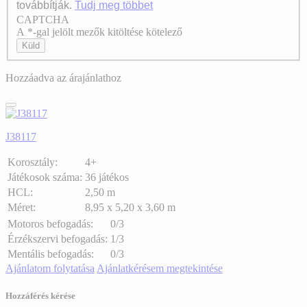
továbbítják.
Tudj meg többet
CAPTCHA
Axeptio consent
A *-gal jelölt mezők kitöltése kötelező
Küld
Hozzáadva az árajánlathoz
J38117
Korosztály:
4+
Játékosok száma:
36 játékos
HCL:
2,50 m
Méret:
8,95 x 5,20 x 3,60 m
Motoros befogadás:
0/3
Érzékszervi befogadás:
1/3
Mentális befogadás:
0/3
Ajánlatom folytatása
Ajánlatkérésem megtekintése
Hozzáférés kérése