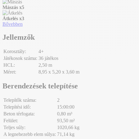
Mászás
x5
Átkelés
x3
Bővebben
Jellemzők
Korosztály:
4+
Játékosok száma:
36 játékos
HCL:
2,50 m
Méret:
8,95 x 5,20 x 3,60 m
Berendezések telepítése
Telepítők száma:
2
Telepítési idő:
15:00:00
Beton térfogata:
0,80 m³
Felület:
93,50 m²
Teljes súly:
1020,66 kg
A legnehezebb elem súlya:
71,14 kg