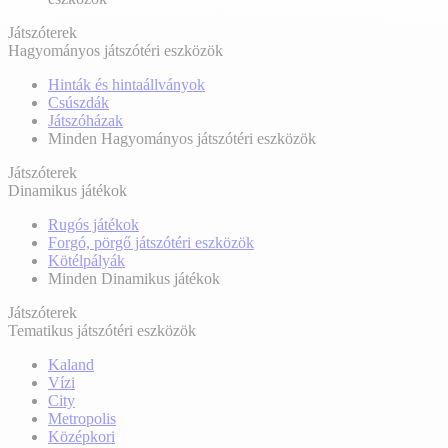
Játszóterek
Hagyományos játszótéri eszközök
Hinták és hintaállványok
Csúszdák
Játszóházak
Minden Hagyományos játszótéri eszközök
Játszóterek
Dinamikus játékok
Rugós játékok
Forgó, pörgő játszótéri eszközök
Kötélpályák
Minden Dinamikus játékok
Játszóterek
Tematikus játszótéri eszközök
Kaland
Vízi
City
Metropolis
Középkori