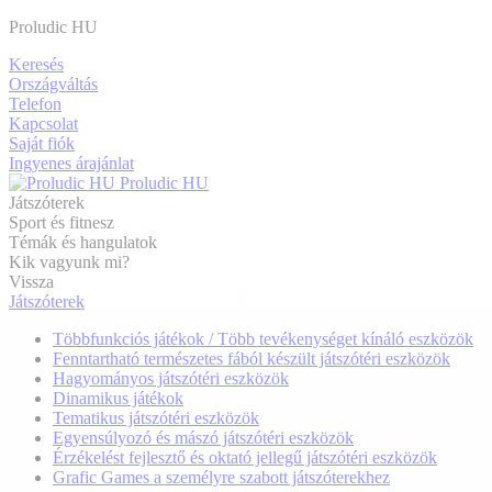
Proludic HU
Keresés
Országváltás
Telefon
Kapcsolat
Saját fiók
Ingyenes árajánlat
Proludic HU
Játszóterek
Sport és fitnesz
Témák és hangulatok
Kik vagyunk mi?
Vissza
Játszóterek
Többfunkciós játékok / Több tevékenységet kínáló eszközök
Fenntartható természetes fából készült játszótéri eszközök
Hagyományos játszótéri eszközök
Dinamikus játékok
Tematikus játszótéri eszközök
Egyensúlyozó és mászó játszótéri eszközök
Érzékelést fejlesztő és oktató jellegű játszótéri eszközök
Grafic Games a személyre szabott játszóterekhez