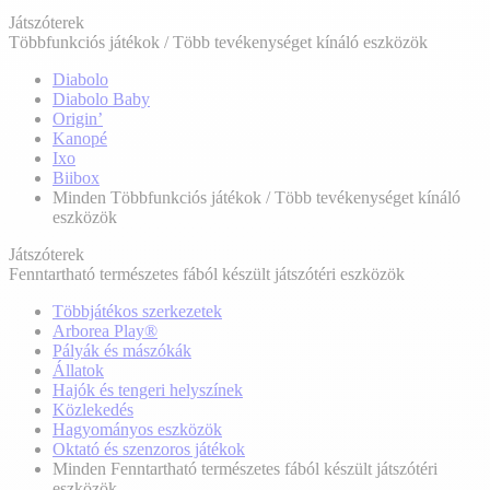
Játszóterek
Többfunkciós játékok / Több tevékenységet kínáló eszközök
Diabolo
Diabolo Baby
Origin’
Kanopé
Ixo
Biibox
Minden Többfunkciós játékok / Több tevékenységet kínáló
eszközök
Játszóterek
Fenntartható természetes fából készült játszótéri eszközök
Többjátékos szerkezetek
Arborea Play®
Pályák és mászókák
Állatok
Hajók és tengeri helyszínek
Közlekedés
Hagyományos eszközök
Oktató és szenzoros játékok
Minden Fenntartható természetes fából készült játszótéri
eszközök