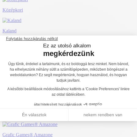
Középkori
Kaland
City
Ice
HDPE
Egyéb színek
Grafic Games® Amazone