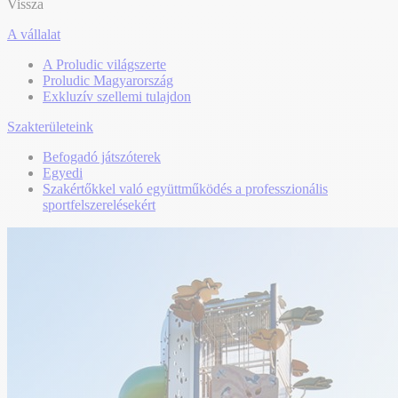
Vissza
A vállalat
A Proludic világszerte
Proludic Magyarország
Exkluzív szellemi tulajdon
Szakterületeink
Befogadó játszóterek
Egyedi
Szakértőkkel való együttműködés a professzionális
sportfelszerelésekért