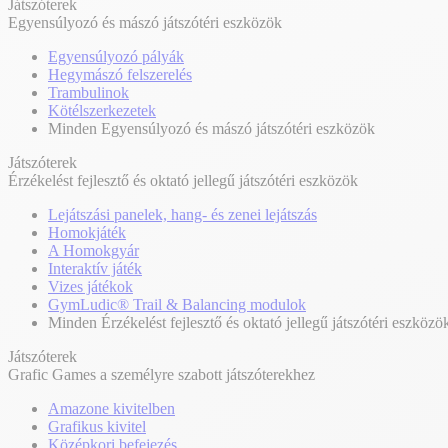
Játszóterek
Egyensúlyozó és mászó játszótéri eszközök
Egyensúlyozó pályák
Hegymászó felszerelés
Trambulinok
Kötélszerkezetek
Minden Egyensúlyozó és mászó játszótéri eszközök
Játszóterek
Érzékelést fejlesztő és oktató jellegű játszótéri eszközök
Lejátszási panelek, hang- és zenei lejátszás
Homokjáték
A Homokgyár
Interaktív játék
Vizes játékok
GymLudic® Trail & Balancing modulok
Minden Érzékelést fejlesztő és oktató jellegű játszótéri eszközö
Játszóterek
Grafic Games a személyre szabott játszóterekhez
Amazone kivitelben
Grafikus kivitel
Középkori befejezés