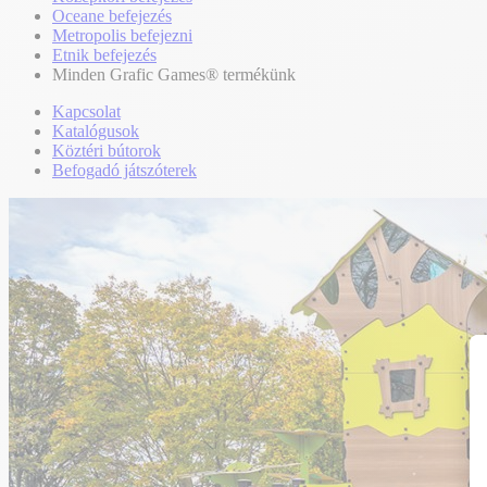
Oceane befejezés
Metropolis befejezni
Etnik befejezés
Minden Grafic Games® termékünk
Kapcsolat
Katalógusok
Köztéri bútorok
Befogadó játszóterek