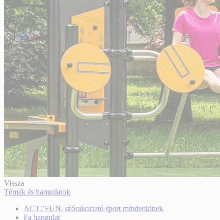
Vissza
Témák és hangulatok
ACTI’FUN, szórakoztató sport mindenkinek
Fa hangulat