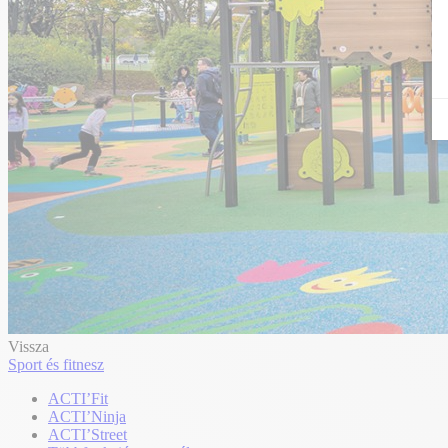
Vissza
Sport és fitnesz
ACTI’Fit
ACTI’Ninja
ACTI’Street