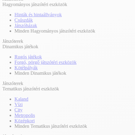
Hagyományos játszótéri eszközök
Hinták és hintaállványok
Csúszdák
Játszóházak
Minden Hagyományos játszótéri eszközök
Játszóterek
Dinamikus játékok
Rugós játékok
Forgó, pörgő játszótéri eszközök
Kötélpályák
Minden Dinamikus játékok
Játszóterek
Tematikus játszótéri eszközök
Kaland
Vízi
City
Metropolis
Középkori
Minden Tematikus játszótéri eszközök