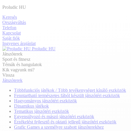
Proludic HU
Keresés
Országváltás
Telefon
Kapcsolat
Saját fiók
Ingyenes árajánlat
Proludic HU
Játszóterek
Sport és fitnesz
Témák és hangulatok
Kik vagyunk mi?
Vissza
Játszóterek
Többfunkciós játékok / Több tevékenységet kínáló eszközök
Fenntartható természetes fából készült játszótéri eszközök
Hagyományos játszótéri eszközök
Dinamikus játékok
Tematikus játszótéri eszközök
Egyensúlyozó és mászó játszótéri eszközök
Érzékelést fejlesztő és oktató jellegű játszótéri eszközök
Grafic Games a személyre szabott játszóterekhez