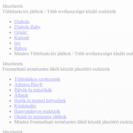
Játszóterek
Többfunkciós játékok / Több tevékenységet kínáló eszközök
Diabolo
Diabolo Baby
Origin’
Kanopé
Ixo
Biibox
Minden Többfunkciós játékok / Több tevékenységet kínáló es
Játszóterek
Fenntartható természetes fából készült játszótéri eszközök
Többjátékos szerkezetek
Arborea Play®
Pályák és mászókák
Állatok
Hajók és tengeri helyszínek
Közlekedés
Hagyományos eszközök
Oktató és szenzoros játékok
Minden Fenntartható természetes fából készült játszótéri eszkö
Játszóterek