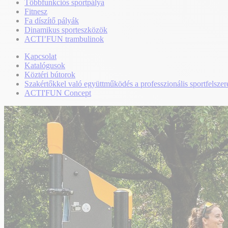
Többfunkciós sportpálya
Fitnesz
Fa díszítő pályák
Dinamikus sporteszközök
ACTI’FUN trambulinok
Kapcsolat
Katalógusok
Köztéri bútorok
Szakértőkkel való együttműködés a professzionális sportfelszer
ACTI'FUN Concept