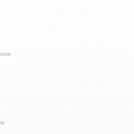
zközök
zök