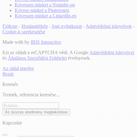
Kövessen minket a Youtube-on
Kövess minket a Pinteresten
Kövessen minket a LinkedIn-en
Fiókom
-
Honlaptérkép
-
Jogi nyilatkozat
-
Adatvédelmi irányelvek
-
Cookie-k szerkesztése
Made with
by
IRIS Interactive
Ezt az oldalt a reCAPTCHA védi. A Google
Adatvédelmi irányelvei
és
Általános Szerződési Feltételei
érvényesek.
Az oldal tetejére
Bezár
Keresés
Termék, referencia keresése...
Az összes eredmény megtekintése
Kapcsolat