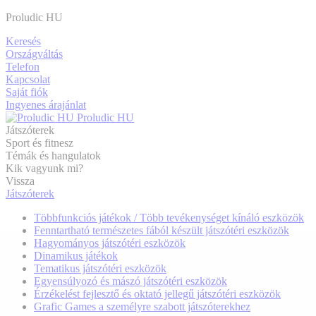
Proludic HU
Keresés
Országváltás
Telefon
Kapcsolat
Saját fiók
Ingyenes árajánlat
Proludic HU
Játszóterek
Sport és fitnesz
Témák és hangulatok
Kik vagyunk mi?
Vissza
Játszóterek
Többfunkciós játékok / Több tevékenységet kínáló eszközök
Fenntartható természetes fából készült játszótéri eszközök
Hagyományos játszótéri eszközök
Dinamikus játékok
Tematikus játszótéri eszközök
Egyensúlyozó és mászó játszótéri eszközök
Érzékelést fejlesztő és oktató jellegű játszótéri eszközök
Grafic Games a személyre szabott játszóterekhez