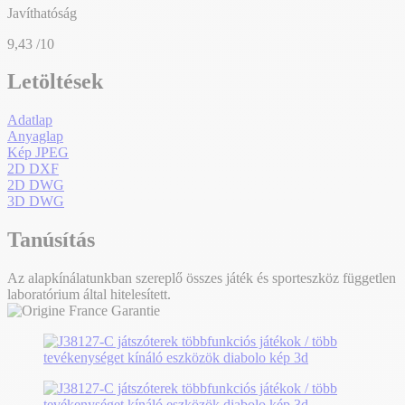
Javíthatóság
9,43
/10
Letöltések
Adatlap
Anyaglap
Kép JPEG
2D DXF
2D DWG
3D DWG
Tanúsítás
Az alapkínálatunkban szereplő összes játék és sporteszköz független
laboratórium által hitelesített.