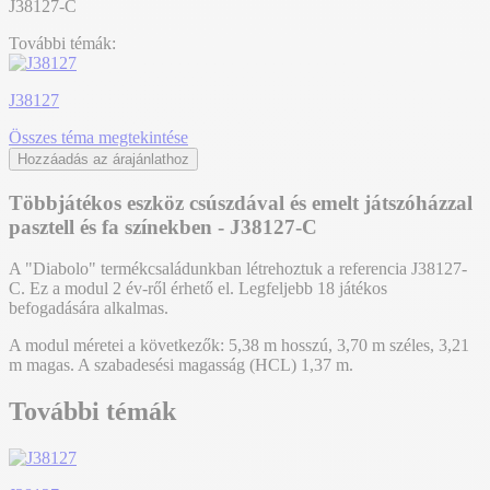
J38127-C
További témák:
J38127
Összes téma megtekintése
Hozzáadás az árajánlathoz
Többjátékos eszköz csúszdával és emelt játszóházzal
pasztell és fa színekben - J38127-C
A "Diabolo" termékcsaládunkban létrehoztuk a referencia J38127-
C. Ez a modul 2 év-ről érhető el. Legfeljebb 18 játékos
befogadására alkalmas.
A modul méretei a következők: 5,38 m hosszú, 3,70 m széles, 3,21
m magas. A szabadesési magasság (HCL) 1,37 m.
További témák