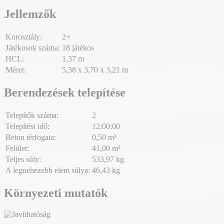
Jellemzők
Korosztály:
2+
Játékosok száma:
18 játékos
HCL:
1,37 m
Méret:
5,38 x 3,70 x 3,21 m
Berendezések telepítése
Telepítők száma:
2
Telepítési idő:
12:00:00
Beton térfogata:
0,50 m³
Felület:
41,00 m²
Teljes súly:
533,97 kg
A legnehezebb elem súlya:
46,43 kg
Környezeti mutatók