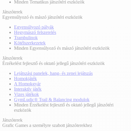
Minden Tematikus játszótéri eszközök
Játszóterek
Egyensúlyozó és mászó játszótéri eszközök
Egyensúlyozó pályák
Hegymászó felszerelés
Trambulinok
Kötélszerkezetek
Minden Egyensúlyozó és mászó játszótéri eszközök
Játszóterek
Érzékelést fejlesztő és oktató jellegű játszótéri eszközök
Lejátszási panelek, hang- és zenei lejátszás
Homokjáték
A Homokgyár
Interaktív játék
Vizes játékok
GymLudic® Trail & Balancing modulok
Minden Érzékelést fejlesztő és oktató jellegű játszótéri
eszközök
Játszóterek
Grafic Games a személyre szabott játszóterekhez