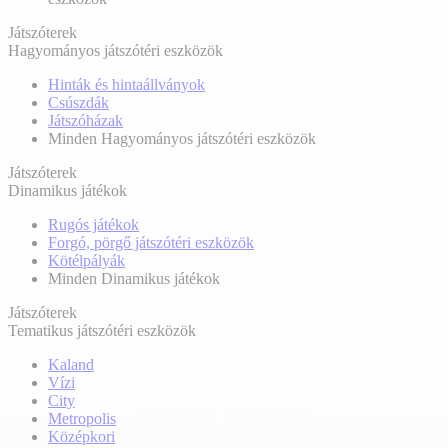
Játszóterek
Hagyományos játszótéri eszközök
Hinták és hintaállványok
Csúszdák
Játszóházak
Minden Hagyományos játszótéri eszközök
Játszóterek
Dinamikus játékok
Rugós játékok
Forgó, pörgő játszótéri eszközök
Kötélpályák
Minden Dinamikus játékok
Játszóterek
Tematikus játszótéri eszközök
Kaland
Vízi
City
Metropolis
Középkori