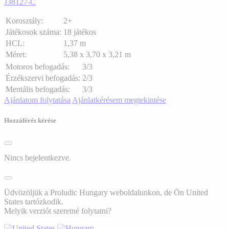
J38127-C
Korosztály:
2+
Játékosok száma:
18 játékos
HCL:
1,37 m
Méret:
5,38 x 3,70 x 3,21 m
Motoros befogadás:
3/3
Érzékszervi befogadás:
2/3
Mentális befogadás:
3/3
Ajánlatom folytatása
Ajánlatkérésem megtekintése
Hozzáférés kérése
Nincs bejelentkezve.
Üdvözöljük a Proludic Hungary weboldalunkon, de Ön United
States tartózkodik.
Melyik verziót szeretné folytatni?