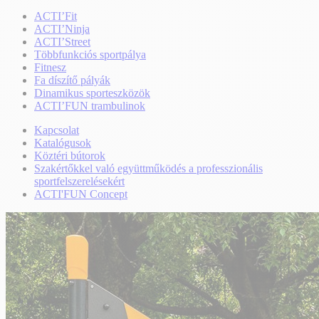
ACTI’Fit
ACTI’Ninja
ACTI’Street
Többfunkciós sportpálya
Fitnesz
Fa díszítő pályák
Dinamikus sporteszközök
ACTI’FUN trambulinok
Kapcsolat
Katalógusok
Köztéri bútorok
Szakértőkkel való együttműködés a professzionális
sportfelszerelésekért
ACTI'FUN Concept