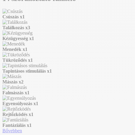
Csúszás
x1
Találkozás
x3
Kézügyesség
x1
Menedék
x1
Tükröződés
x1
Tapintásos stimulálás
x1
Mászás
x2
Falmászás
x1
Egyensúlyozás
x1
Rejtőzködés
x1
Fantáziálás
x1
Bővebben