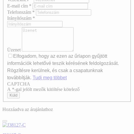
E-mail cím
*
Telefonszám
*
Irányítószám
*
Üzenet
Elfogadom, hogy az ezen az űrlapon gyűjtött
információk lehetővé teszik kérésének feldolgozását.
Rögzítésre kerülnek, és csak a csapatunknak
továbbítják.
Tudj meg többet
CAPTCHA
Axeptio consent
A *-gal jelölt mezők kitöltése kötelező
Küld
Hozzáadva az árajánlathoz