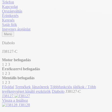
Telefon
Kapcsolat
Országváltás
Érintkezés
Keresés
Saját fiók
Ingyenes árajánlat
Menü
Diabolo
J38127-C
Motor befogadás
1
2
3
Érzékszervi befogadás
1
2
3
Mentális befogadás
1
2
3
Főoldal
Termékek
Játszóterek
Többfunkciós játékok / Több
tevékenységet kínáló eszközök
Diabolo
J38127-C
J38127
Vissza a listához
J38128