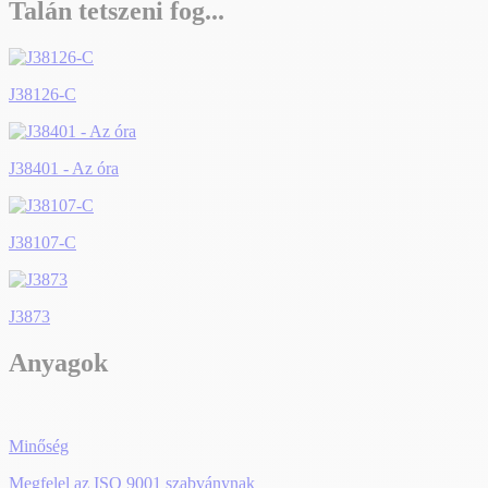
Talán tetszeni fog...
J38126-C
J38401 - Az óra
J38107-C
J3873
Anyagok
Minőség
Megfelel az ISO 9001 szabványnak