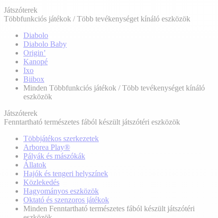
Játszóterek
Többfunkciós játékok / Több tevékenységet kínáló eszközök
Diabolo
Diabolo Baby
Origin’
Kanopé
Ixo
Biibox
Minden Többfunkciós játékok / Több tevékenységet kínáló
eszközök
Játszóterek
Fenntartható természetes fából készült játszótéri eszközök
Többjátékos szerkezetek
Arborea Play®
Pályák és mászókák
Állatok
Hajók és tengeri helyszínek
Közlekedés
Hagyományos eszközök
Oktató és szenzoros játékok
Minden Fenntartható természetes fából készült játszótéri
eszközök