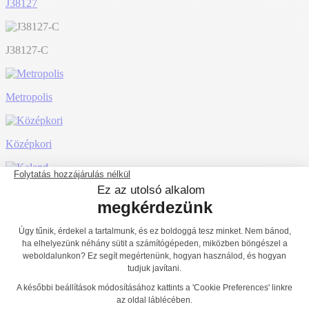
J38127
J38127-C
Metropolis
Középkori
Kaland
City
Ice