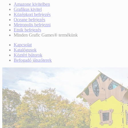
Amazone kivitelben
Grafikus kivitel
Középkori befejezés
Oceane befejezés
Metropolis befejezni
Etnik befejezés
Minden Grafic Games® termékünk
Kapcsolat
Katalógusok
Köztéri bútorok
Befogadó játszóterek