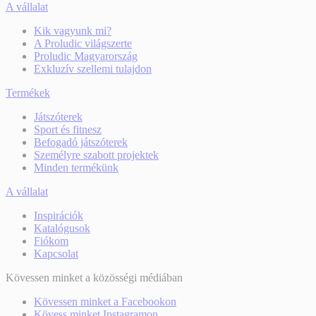
A vállalat
Kik vagyunk mi?
A Proludic világszerte
Proludic Magyarország
Exkluzív szellemi tulajdon
Termékek
Játszóterek
Sport és fitnesz
Befogadó játszóterek
Személyre szabott projektek
Minden termékünk
A vállalat
Inspirációk
Katalógusok
Fiókom
Kapcsolat
Kövessen minket a közösségi médiában
Kövessen minket a Facebookon
Kövess minket Instagramon