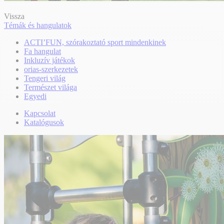
Vissza
Témák és hangulatok
ACTI’FUN, szórakoztató sport mindenkinek
Fa hangulat
Inkluzív játékok
orias-szerkezetek
Tengeri világ
Természet világa
Egyedi
Kapcsolat
Katalógusok