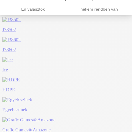
J38402
J38502
J38602
Ice
HDPE
Egyéb színek
Grafic Games® Amazone