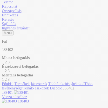
Telefon
Kapcsolat
Országváltás
Érintkezés
Keresés
Saját fiók
Ingyenes árajánlat
Menü
Fal
J38402
Motor befogadás
1
2
3
Érzékszervi befogadás
1
2
3
Mentális befogadás
1
2
3
Főoldal
Termékek
Játszóterek
Többfunkciós játékok / Több
tevékenységet kínáló eszközök
Diabolo
J38402
J38401
Vissza a listához
J38403