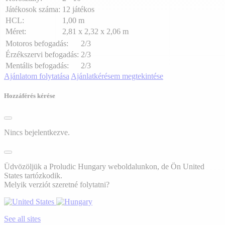
Játékosok száma:
12 játékos
HCL:
1,00 m
Méret:
2,81 x 2,32 x 2,06 m
Motoros befogadás:
2/3
Érzékszervi befogadás:
2/3
Mentális befogadás:
2/3
Ajánlatom folytatása
Ajánlatkérésem megtekintése
Hozzáférés kérése
Nincs bejelentkezve.
Üdvözöljük a Proludic Hungary weboldalunkon, de Ön United
States tartózkodik.
Melyik verziót szeretné folytatni?
See all sites