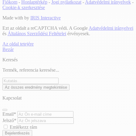
Fiókom
-
Honlaptérkép
-
Jogi nyilatkozat
-
Adatvédelmi irányelvek
-
Cookie-k szerkesztése
Made with
by
IRIS Interactive
Ezt az oldalt a reCAPTCHA védi. A Google
Adatvédelmi irányelvei
és
Általános Szerződési Feltételei
érvényesek.
Az oldal tetejére
Bezár
Keresés
Termék, referencia keresése...
Az összes eredmény megtekintése
Kapcsolat
Email*
Jelszó*
Emlékezz rám
Bejelentkezés