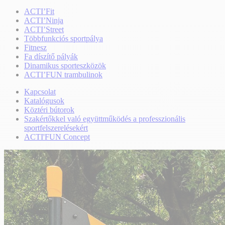
ACTI’Fit
ACTI’Ninja
ACTI’Street
Többfunkciós sportpálya
Fitnesz
Fa díszítő pályák
Dinamikus sporteszközök
ACTI’FUN trambulinok
Kapcsolat
Katalógusok
Köztéri bútorok
Szakértőkkel való együttműködés a professzionális
sportfelszerelésekért
ACTI'FUN Concept