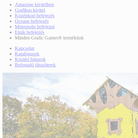
Amazone kivitelben
Grafikus kivitel
Középkori befejezés
Oceane befejezés
Metropolis befejezni
Etnik befejezés
Minden Grafic Games® termékünk
Kapcsolat
Katalógusok
Köztéri bútorok
Befogadó játszóterek