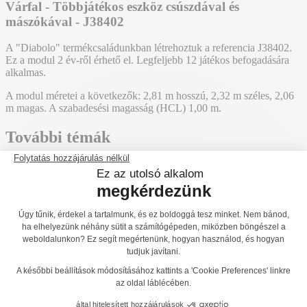
Várfal - Többjátékos eszköz csúszdával és
mászókával - J38402
A "Diabolo" termékcsaládunkban létrehoztuk a referencia J38402.
Ez a modul 2 év-ről érhető el. Legfeljebb 12 játékos befogadására
alkalmas.
A modul méretei a következők: 2,81 m hosszú, 2,32 m széles, 2,06
m magas. A szabadesési magasság (HCL) 1,00 m.
További témák
J3850
J3850-C
J38302