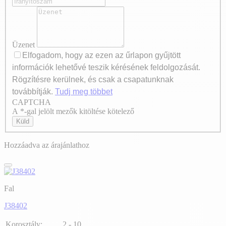
Üzenet
Elfogadom, hogy az ezen az űrlapon gyűjtött
információk lehetővé teszik kérésének feldolgozását.
Rögzítésre kerülnek, és csak a csapatunknak
továbbítják.
Tudj meg többet
CAPTCHA
Axeptio consent
A *-gal jelölt mezők kitöltése kötelező
Küld
Hozzáadva az árajánlathoz
Fal
J38402
Korosztály:
2 - 10