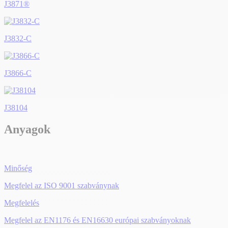
J3871®
J3832-C
J3866-C
J38104
Anyagok
Minőség
Megfelel az ISO 9001 szabványnak
Megfelelés
Megfelel az EN1176 és EN16630 európai szabványoknak