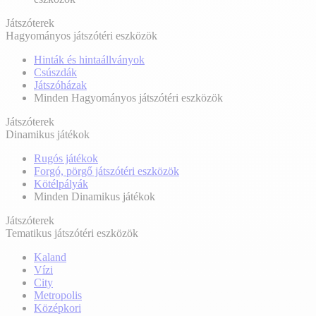
Játszóterek
Hagyományos játszótéri eszközök
Hinták és hintaállványok
Csúszdák
Játszóházak
Minden Hagyományos játszótéri eszközök
Játszóterek
Dinamikus játékok
Rugós játékok
Forgó, pörgő játszótéri eszközök
Kötélpályák
Minden Dinamikus játékok
Játszóterek
Tematikus játszótéri eszközök
Kaland
Vízi
City
Metropolis
Középkori