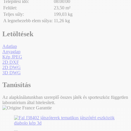
Telepítési idő:
08:00:00
Felület:
23,50 m²
Teljes súly:
199,03 kg
A legnehezebb elem súlya:
11,26 kg
Letöltések
Adatlap
Anyaglap
Kép JPEG
2D DXF
2D DWG
3D DWG
Tanúsítás
Az alapkínálatunkban szereplő összes játék és sporteszköz független
laboratórium által hitelesített.