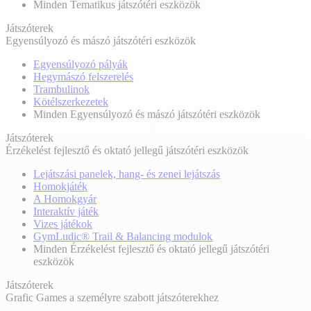
Minden Tematikus játszótéri eszközök
Játszóterek
Egyensúlyozó és mászó játszótéri eszközök
Egyensúlyozó pályák
Hegymászó felszerelés
Trambulinok
Kötélszerkezetek
Minden Egyensúlyozó és mászó játszótéri eszközök
Játszóterek
Érzékelést fejlesztő és oktató jellegű játszótéri eszközök
Lejátszási panelek, hang- és zenei lejátszás
Homokjáték
A Homokgyár
Interaktív játék
Vizes játékok
GymLudic® Trail & Balancing modulok
Minden Érzékelést fejlesztő és oktató jellegű játszótéri
eszközök
Játszóterek
Grafic Games a személyre szabott játszóterekhez