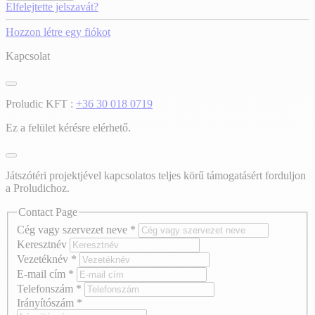
Elfelejtette jelszavát?
Hozzon létre egy fiókot
Kapcsolat
Proludic KFT :
+36 30 018 0719
Ez a felület kérésre elérhető.
Játszótéri projektjével kapcsolatos teljes körű támogatásért forduljon
a Proludichoz.
Contact Page
Cég vagy szervezet neve
*
Keresztnév
Vezetéknév
*
E-mail cím
*
Telefonszám
*
Irányítószám
*