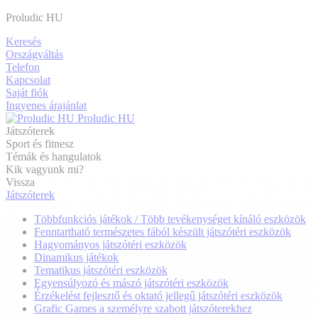
Proludic HU
Keresés
Országváltás
Telefon
Kapcsolat
Saját fiók
Ingyenes árajánlat
Proludic HU
Játszóterek
Sport és fitnesz
Témák és hangulatok
Kik vagyunk mi?
Vissza
Játszóterek
Többfunkciós játékok / Több tevékenységet kínáló eszközök
Fenntartható természetes fából készült játszótéri eszközök
Hagyományos játszótéri eszközök
Dinamikus játékok
Tematikus játszótéri eszközök
Egyensúlyozó és mászó játszótéri eszközök
Érzékelést fejlesztő és oktató jellegű játszótéri eszközök
Grafic Games a személyre szabott játszóterekhez