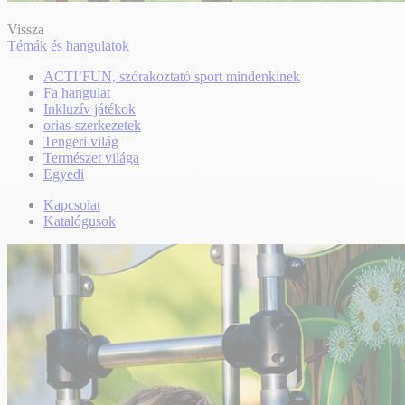
Vissza
Témák és hangulatok
ACTI’FUN, szórakoztató sport mindenkinek
Fa hangulat
Inkluzív játékok
orias-szerkezetek
Tengeri világ
Természet világa
Egyedi
Kapcsolat
Katalógusok