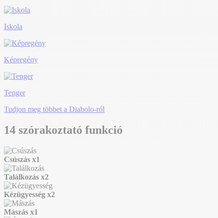
Iskola
Képregény
Tenger
Tudjon meg többet a Diabolo-ról
14 szórakoztató funkció
Csúszás
x1
Találkozás
x2
Kézügyesség
x2
Mászás
x1