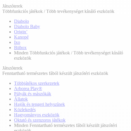
Játszóterek
Többfunkciós játékok / Több tevékenységet kínáló eszközök
Diabolo
Diabolo Baby
Origin’
Kanopé
Ixo
Biibox
Minden Többfunkciós játékok / Több tevékenységet kínáló
eszközök
Játszóterek
Fenntartható természetes fából készült játszótéri eszközök
Többjátékos szerkezetek
Arborea Play®
Pályák és mászókák
Állatok
Hajók és tengeri helyszínek
Közlekedés
Hagyományos eszközök
Oktató és szenzoros játékok
Minden Fenntartható természetes fából készült játszótéri
eszközök