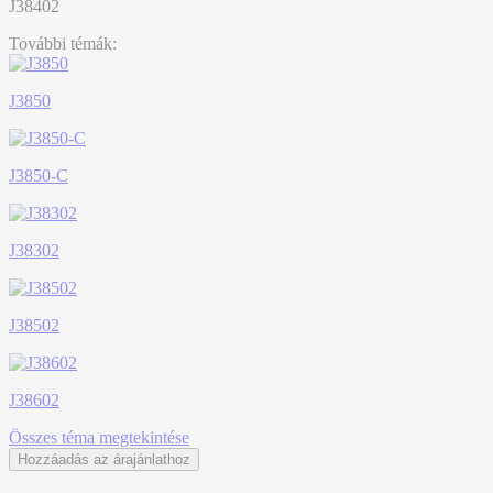
J38402
További témák:
J3850
J3850-C
J38302
J38502
J38602
Összes téma megtekintése
Hozzáadás az árajánlathoz