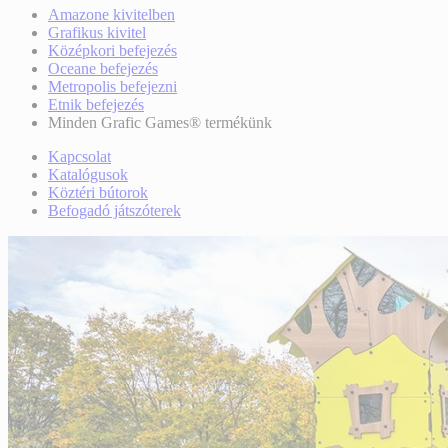
Amazone kivitelben
Grafikus kivitel
Középkori befejezés
Oceane befejezés
Metropolis befejezni
Etnik befejezés
Minden Grafic Games® termékünk
Kapcsolat
Katalógusok
Köztéri bútorok
Befogadó játszóterek