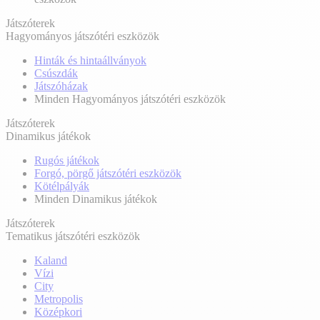
Játszóterek
Hagyományos játszótéri eszközök
Hinták és hintaállványok
Csúszdák
Játszóházak
Minden Hagyományos játszótéri eszközök
Játszóterek
Dinamikus játékok
Rugós játékok
Forgó, pörgő játszótéri eszközök
Kötélpályák
Minden Dinamikus játékok
Játszóterek
Tematikus játszótéri eszközök
Kaland
Vízi
City
Metropolis
Középkori