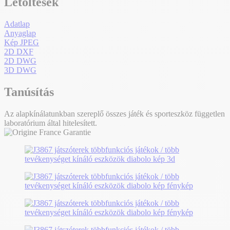
Letöltések
Adatlap
Anyaglap
Kép JPEG
2D DXF
2D DWG
3D DWG
Tanúsítás
Az alapkínálatunkban szereplő összes játék és sporteszköz független
laboratórium által hitelesített.