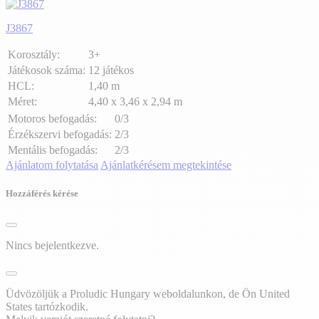
J3867
Korosztály:
3+
Játékosok száma:
12 játékos
HCL:
1,40 m
Méret:
4,40 x 3,46 x 2,94 m
Motoros befogadás:
0/3
Érzékszervi befogadás:
2/3
Mentális befogadás:
2/3
Ajánlatom folytatása
Ajánlatkérésem megtekintése
Hozzáférés kérése
Nincs bejelentkezve.
Üdvözöljük a Proludic Hungary weboldalunkon, de Ön United
States tartózkodik.