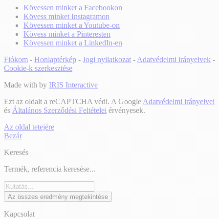
Kövessen minket a Facebookon
Kövess minket Instagramon
Kövessen minket a Youtube-on
Kövess minket a Pinteresten
Kövessen minket a LinkedIn-en
Fiókom
-
Honlaptérkép
-
Jogi nyilatkozat
-
Adatvédelmi irányelvek
-
Cookie-k szerkesztése
Made with
by
IRIS Interactive
Ezt az oldalt a reCAPTCHA védi. A Google
Adatvédelmi irányelvei
és
Általános Szerződési Feltételei
érvényesek.
Az oldal tetejére
Bezár
Keresés
Termék, referencia keresése...
Az összes eredmény megtekintése
Kapcsolat