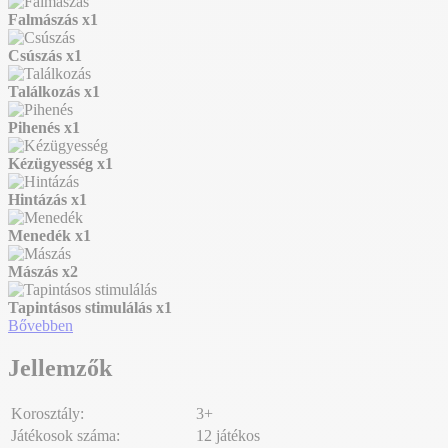
Falmászás
x1
Csúszás
x1
Találkozás
x1
Pihenés
x1
Kézügyesség
x1
Hintázás
x1
Menedék
x1
Mászás
x2
Tapintásos stimulálás
x1
Bővebben
Jellemzők
Korosztály:
3+
Játékosok száma:
12 játékos