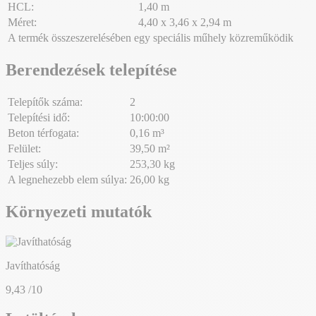
HCL:
1,40 m
Méret:
4,40 x 3,46 x 2,94 m
A termék összeszerelésében egy speciális műhely közreműködik
Berendezések telepítése
Telepítők száma:
2
Telepítési idő:
10:00:00
Beton térfogata:
0,16 m³
Felület:
39,50 m²
Teljes súly:
253,30 kg
A legnehezebb elem súlya:
26,00 kg
Környezeti mutatók
Javíthatóság
9,43
/10