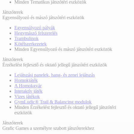
Minden Tematikus játszótéri eszközök
Játszóterek
Egyensúlyozó és mászó játszótéri eszközök
Egyensúlyozó pályák
Hegymászó felszerelés
Trambulinok
Kötélszerkezetek
Minden Egyensúlyozó és mászó játszótéri eszközök
Játszóterek
Érzékelést fejlesztő és oktató jellegű játszótéri eszközök
Lejátszási panelek, hang- és zenei lejátszás
Homokjáték
A Homokgyár
Interaktív játék
Vizes játékok
GymLudic® Trail & Balancing modulok
Minden Érzékelést fejlesztő és oktató jellegű játszótéri
eszközök
Játszóterek
Grafic Games a személyre szabott játszóterekhez