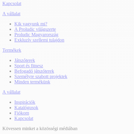
Kapcsolat
A vállalat
Kik vagyunk mi?
A Proludic világszerte
Proludic Magyarország
Exkluzív szellemi tulajdon
Termékek
Játszóterek
Sport és fitnesz
Befogadó játszóterek
Személyre szabott projektek
Minden termékünk
A vállalat
Inspirációk
Katalógusok
Fiókom
Kapcsolat
Kövessen minket a közösségi médiában