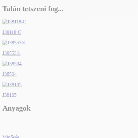
Talán tetszeni fog...
J38118-C
J38553®
J38504
J38105
Anyagok
Minőség