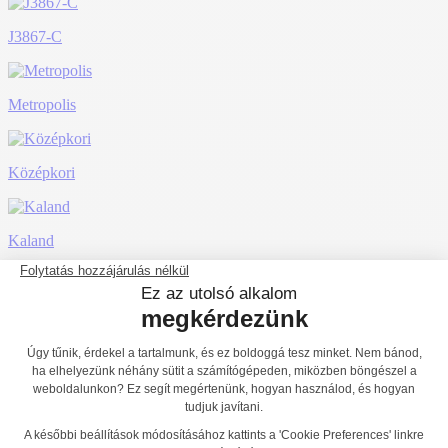
J3867-C
Metropolis
Középkori
Kaland
City
Ice
HDPE