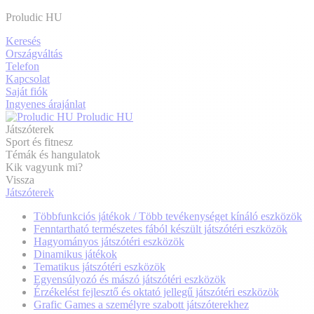
Proludic HU
Keresés
Országváltás
Telefon
Kapcsolat
Saját fiók
Ingyenes árajánlat
Proludic HU
Játszóterek
Sport és fitnesz
Témák és hangulatok
Kik vagyunk mi?
Vissza
Játszóterek
Többfunkciós játékok / Több tevékenységet kínáló eszközök
Fenntartható természetes fából készült játszótéri eszközök
Hagyományos játszótéri eszközök
Dinamikus játékok
Tematikus játszótéri eszközök
Egyensúlyozó és mászó játszótéri eszközök
Érzékelést fejlesztő és oktató jellegű játszótéri eszközök
Grafic Games a személyre szabott játszóterekhez