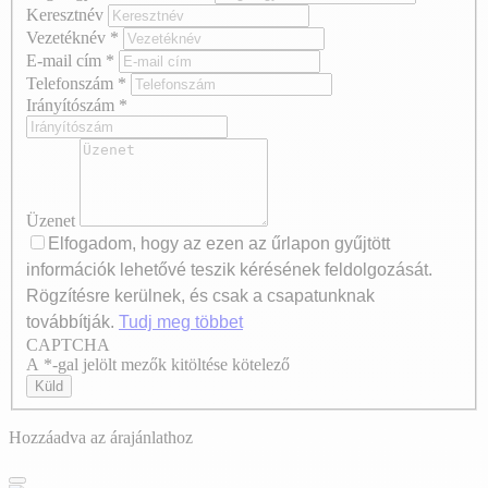
Keresztnév
Vezetéknév
*
E-mail cím
*
Telefonszám
*
Irányítószám
*
Üzenet
Elfogadom, hogy az ezen az űrlapon gyűjtött
információk lehetővé teszik kérésének feldolgozását.
Rögzítésre kerülnek, és csak a csapatunknak
továbbítják.
Tudj meg többet
CAPTCHA
Axeptio consent
A *-gal jelölt mezők kitöltése kötelező
Küld
Hozzáadva az árajánlathoz