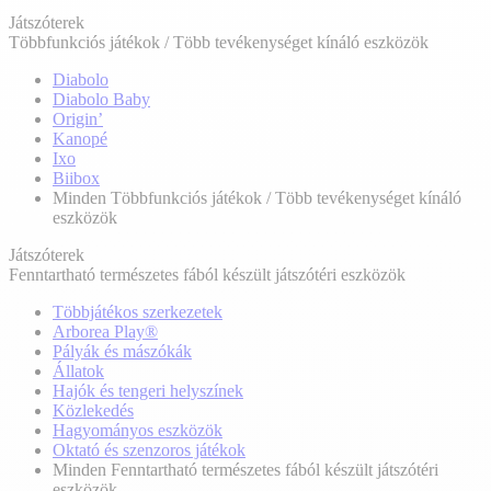
Játszóterek
Többfunkciós játékok / Több tevékenységet kínáló eszközök
Diabolo
Diabolo Baby
Origin’
Kanopé
Ixo
Biibox
Minden Többfunkciós játékok / Több tevékenységet kínáló
eszközök
Játszóterek
Fenntartható természetes fából készült játszótéri eszközök
Többjátékos szerkezetek
Arborea Play®
Pályák és mászókák
Állatok
Hajók és tengeri helyszínek
Közlekedés
Hagyományos eszközök
Oktató és szenzoros játékok
Minden Fenntartható természetes fából készült játszótéri
eszközök