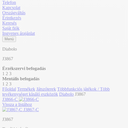
Telefon
Kapcsolat
Országváltás
Érintkezés
Keresés
Saját fiók
Ingyenes árajánlat
Menü
Diabolo
J3867
Érzékszervi befogadás
1
2
3
Mentális befogadás
1
2
3
Főoldal
Termékek
Játszóterek
Többfunkciós játékok / Több
tevékenységet kínáló eszközök
Diabolo
J3867
J3866-C
Vissza a listához
J3867-C
J3867