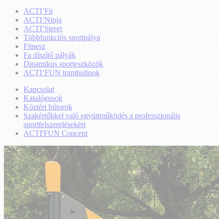
ACTI’Fit
ACTI’Ninja
ACTI’Street
Többfunkciós sportpálya
Fitnesz
Fa díszítő pályák
Dinamikus sporteszközök
ACTI’FUN trambulinok
Kapcsolat
Katalógusok
Köztéri bútorok
Szakértőkkel való együttműködés a professzionális
sportfelszerelésekért
ACTI'FUN Concept