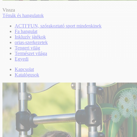
Vissza
Témák és hangulatok
ACTI’FUN, szórakoztató sport mindenkinek
Fa hangulat
Inkluzív játékok
orias-szerkezetek
Tengeri világ
Természet világa
Egyedi
Kapcsolat
Katalógusok