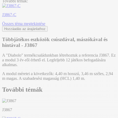
További témák:
J3867-C
Összes téma megtekintése
Hozzáadás az árajánlathoz
Többjátékos eszközök csúszdával, mászókával és
hintával - J3867
A "Diabolo" termékcsaládunkban létrehoztuk a referencia J3867. Ez
a modul 3 év-ről érhető el. Legfeljebb 12 játékos befogadására
alkalmas.
A modul méretei a következők: 4,40 m hosszú, 3,46 m széles, 2,94
m magas. A szabadesési magasság (HCL) 1,40 m.
További témák
J3867