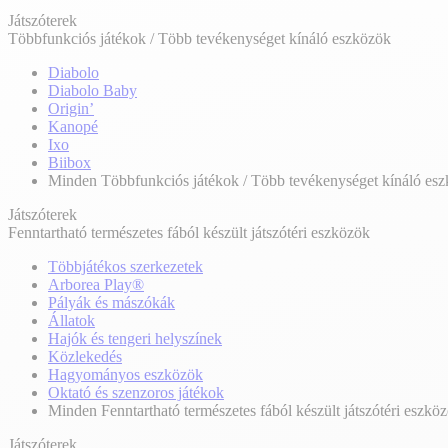
Játszóterek
Többfunkciós játékok / Több tevékenységet kínáló eszközök
Diabolo
Diabolo Baby
Origin’
Kanopé
Ixo
Biibox
Minden Többfunkciós játékok / Több tevékenységet kínáló es
Játszóterek
Fenntartható természetes fából készült játszótéri eszközök
Többjátékos szerkezetek
Arborea Play®
Pályák és mászókák
Állatok
Hajók és tengeri helyszínek
Közlekedés
Hagyományos eszközök
Oktató és szenzoros játékok
Minden Fenntartható természetes fából készült játszótéri eszkö
Játszóterek