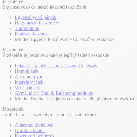
Játszóterek
Egyensúlyozó és mászó játszótéri eszközök
Egyensúlyozó pályák
Hegymászó felszerelés
Trambulinok
Kötélszerkezetek
Minden Egyensúlyozó és mászó játszótéri eszközök
Játszóterek
Érzékelést fejlesztő és oktató jellegű játszótéri eszközök
Lejátszási panelek, hang- és zenei lejátszás
Homokjáték
A Homokgyár
Interaktív játék
Vizes játékok
GymLudic® Trail & Balancing modulok
Minden Érzékelést fejlesztő és oktató jellegű játszótéri eszközö
Játszóterek
Grafic Games a személyre szabott játszóterekhez
Amazone kivitelben
Grafikus kivitel
Középkori befejezés