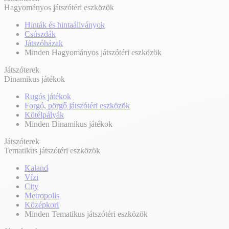
Hagyományos játszótéri eszközök
Hinták és hintaállványok
Csúszdák
Játszóházak
Minden Hagyományos játszótéri eszközök
Játszóterek
Dinamikus játékok
Rugós játékok
Forgó, pörgő játszótéri eszközök
Kötélpályák
Minden Dinamikus játékok
Játszóterek
Tematikus játszótéri eszközök
Kaland
Vízi
City
Metropolis
Középkori
Minden Tematikus játszótéri eszközök