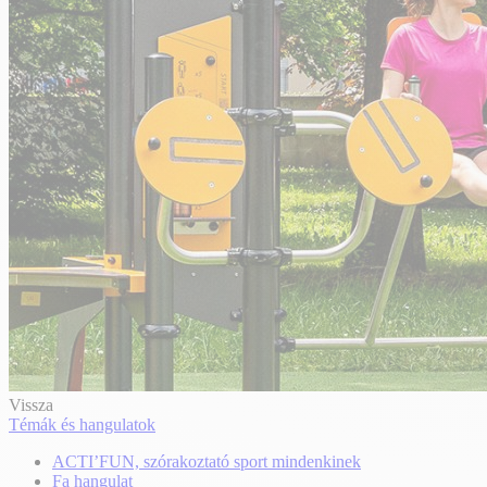
Vissza
Témák és hangulatok
ACTI’FUN, szórakoztató sport mindenkinek
Fa hangulat