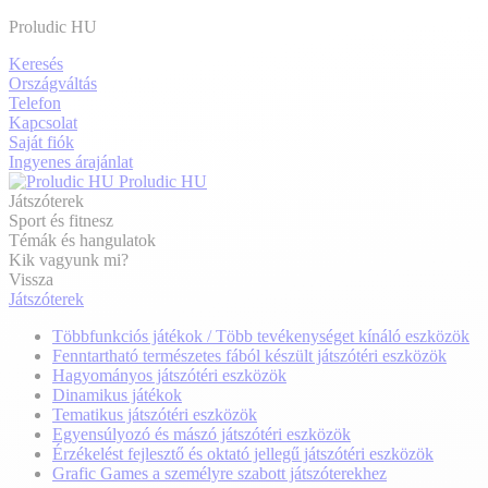
Proludic HU
Keresés
Országváltás
Telefon
Kapcsolat
Saját fiók
Ingyenes árajánlat
Proludic HU
Játszóterek
Sport és fitnesz
Témák és hangulatok
Kik vagyunk mi?
Vissza
Játszóterek
Többfunkciós játékok / Több tevékenységet kínáló eszközök
Fenntartható természetes fából készült játszótéri eszközök
Hagyományos játszótéri eszközök
Dinamikus játékok
Tematikus játszótéri eszközök
Egyensúlyozó és mászó játszótéri eszközök
Érzékelést fejlesztő és oktató jellegű játszótéri eszközök
Grafic Games a személyre szabott játszóterekhez