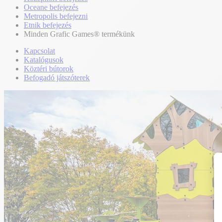
Oceane befejezés
Metropolis befejezni
Etnik befejezés
Minden Grafic Games® termékünk
Kapcsolat
Katalógusok
Köztéri bútorok
Befogadó játszóterek