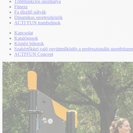
Többfunkciós sportpálya
Fitnesz
Fa díszítő pályák
Dinamikus sporteszközök
ACTI’FUN trambulinok
Kapcsolat
Katalógusok
Köztéri bútorok
Szakértőkkel való együttműködés a professzionális sportfelszer
ACTI'FUN Concept