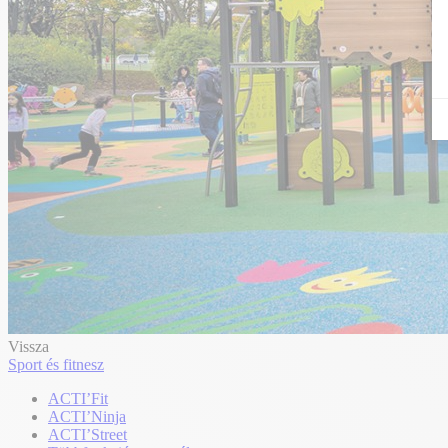
Vissza
Sport és fitnesz
ACTI’Fit
ACTI’Ninja
ACTI’Street