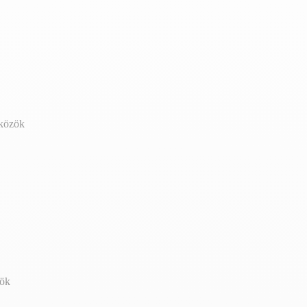
zközök
zök