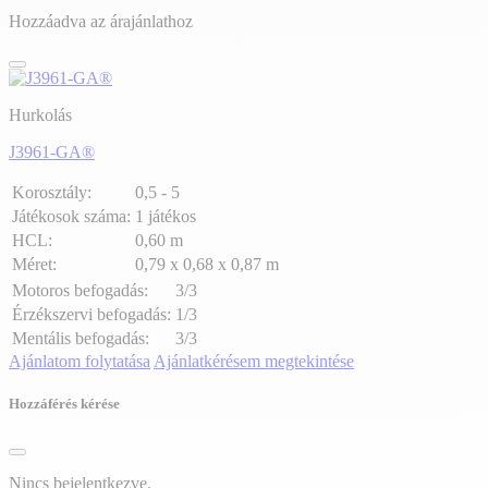
Hozzáadva az árajánlathoz
Hurkolás
J3961-GA®
Korosztály:
0,5 - 5
Játékosok száma:
1 játékos
HCL:
0,60 m
Méret:
0,79 x 0,68 x 0,87 m
Motoros befogadás:
3/3
Érzékszervi befogadás:
1/3
Mentális befogadás:
3/3
Ajánlatom folytatása
Ajánlatkérésem megtekintése
Hozzáférés kérése
Nincs bejelentkezve.