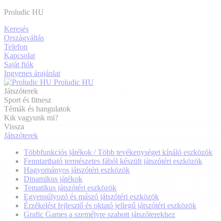
Proludic HU
Keresés
Országváltás
Telefon
Kapcsolat
Saját fiók
Ingyenes árajánlat
Proludic HU
Játszóterek
Sport és fitnesz
Témák és hangulatok
Kik vagyunk mi?
Vissza
Játszóterek
Többfunkciós játékok / Több tevékenységet kínáló eszközök
Fenntartható természetes fából készült játszótéri eszközök
Hagyományos játszótéri eszközök
Dinamikus játékok
Tematikus játszótéri eszközök
Egyensúlyozó és mászó játszótéri eszközök
Érzékelést fejlesztő és oktató jellegű játszótéri eszközök
Grafic Games a személyre szabott játszóterekhez