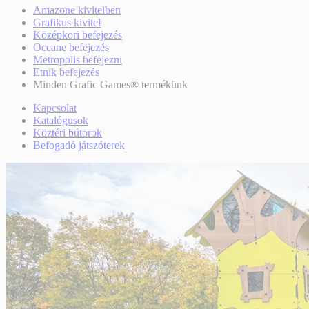
Amazone kivitelben
Grafikus kivitel
Középkori befejezés
Oceane befejezés
Metropolis befejezni
Etnik befejezés
Minden Grafic Games® termékünk
Kapcsolat
Katalógusok
Köztéri bútorok
Befogadó játszóterek