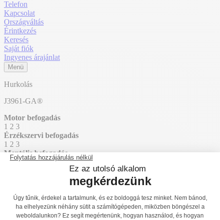
Telefon
Kapcsolat
Országváltás
Érintkezés
Keresés
Saját fiók
Ingyenes árajánlat
Menü
Hurkolás
J3961-GA®
Motor befogadás
1
2
3
Érzékszervi befogadás
1
2
3
Mentális befogadás
1
2
3
Főoldal
Termékek
Játszóterek
Grafic Games a személyre szabott
játszóterekhez
Amazone kivitelben
J3961-GA®
J3836-GA®
Vissza a listához
J450-GA