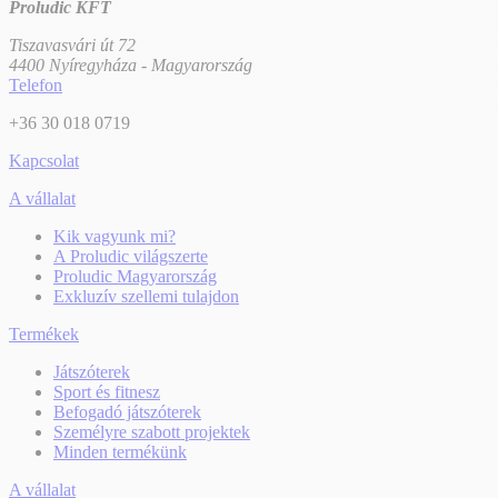
Proludic KFT
Tiszavasvári út 72
4400 Nyíregyháza - Magyarország
Telefon
+36 30 018 0719
Kapcsolat
A vállalat
Kik vagyunk mi?
A Proludic világszerte
Proludic Magyarország
Exkluzív szellemi tulajdon
Termékek
Játszóterek
Sport és fitnesz
Befogadó játszóterek
Személyre szabott projektek
Minden termékünk
A vállalat