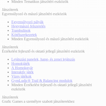
Minden Tematikus játszótéri eszközök
Játszóterek
Egyensúlyozó és mászó játszótéri eszközök
Egyensúlyozó pályák
Hegymászó felszerelés
Trambulinok
Kötélszerkezetek
Minden Egyensúlyozó és mászó játszótéri eszközök
Játszóterek
Érzékelést fejlesztő és oktató jellegű játszótéri eszközök
Lejátszási panelek, hang- és zenei lejátszás
Homokjáték
A Homokgyár
Interaktív játék
Vizes játékok
GymLudic® Trail & Balancing modulok
Minden Érzékelést fejlesztő és oktató jellegű játszótéri
eszközök
Játszóterek
Grafic Games a személyre szabott játszóterekhez