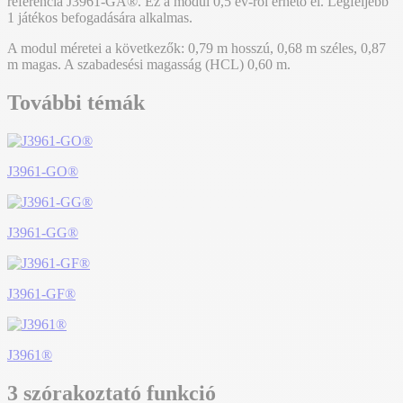
referencia J3961-GA®. Ez a modul 0,5 év-ről érhető el. Legfeljebb
1 játékos befogadására alkalmas.
A modul méretei a következők: 0,79 m hosszú, 0,68 m széles, 0,87
m magas. A szabadesési magasság (HCL) 0,60 m.
További témák
J3961-GO®
J3961-GG®
J3961-GF®
J3961®
3 szórakoztató funkció