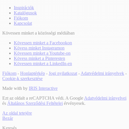
Inspirációk
Katalógusok
Fiókom
Kapcsolat
Kövessen minket a közösségi médiában
Kövessen minket a Facebookon
Kövess minket Instagramon
Kövessen minket a Youtube-on
Kövess minket a Pinteresten
Kövessen minket a LinkedIn-en
Fiókom
-
Honlaptérkép
-
Jogi nyilatkozat
-
Adatvédelmi irányelvek
-
Cookie-k szerkesztése
Made with
by
IRIS Interactive
Ezt az oldalt a reCAPTCHA védi. A Google
Adatvédelmi irányelvei
és
Általános Szerződési Feltételei
érvényesek.
Az oldal tetejére
Bezár
Keresés