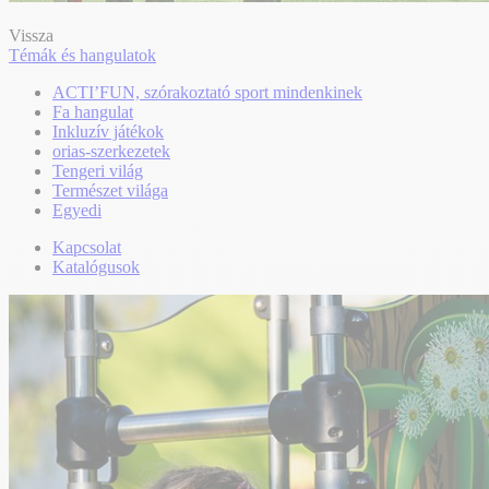
Vissza
Témák és hangulatok
ACTI’FUN, szórakoztató sport mindenkinek
Fa hangulat
Inkluzív játékok
orias-szerkezetek
Tengeri világ
Természet világa
Egyedi
Kapcsolat
Katalógusok