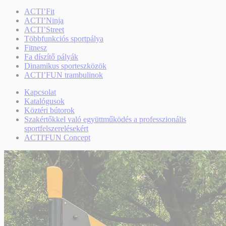
ACTI’Fit
ACTI’Ninja
ACTI’Street
Többfunkciós sportpálya
Fitnesz
Fa díszítő pályák
Dinamikus sporteszközök
ACTI’FUN trambulinok
Kapcsolat
Katalógusok
Köztéri bútorok
Szakértőkkel való együttműködés a professzionális
sportfelszerelésekért
ACTI'FUN Concept