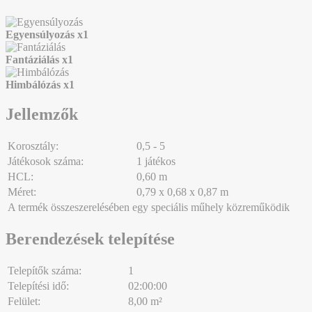
Egyensúlyozás
x1
Fantáziálás
x1
Himbálózás
x1
Jellemzők
Korosztály:
0,5 - 5
Játékosok száma:
1 játékos
HCL:
0,60 m
Méret:
0,79 x 0,68 x 0,87 m
A termék összeszerelésében egy speciális műhely közreműködik
Berendezések telepítése
Telepítők száma:
1
Telepítési idő:
02:00:00
Felület:
8,00 m²