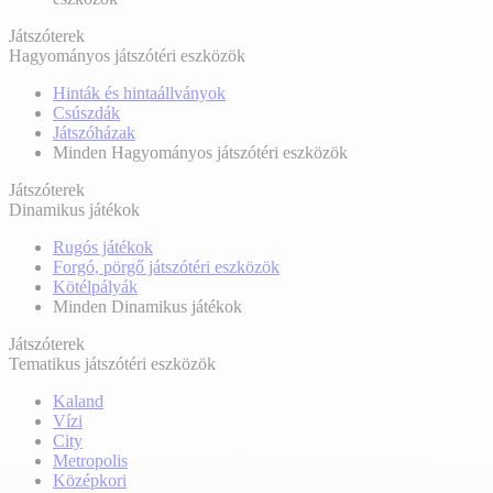
Játszóterek
Hagyományos játszótéri eszközök
Hinták és hintaállványok
Csúszdák
Játszóházak
Minden Hagyományos játszótéri eszközök
Játszóterek
Dinamikus játékok
Rugós játékok
Forgó, pörgő játszótéri eszközök
Kötélpályák
Minden Dinamikus játékok
Játszóterek
Tematikus játszótéri eszközök
Kaland
Vízi
City
Metropolis
Középkori