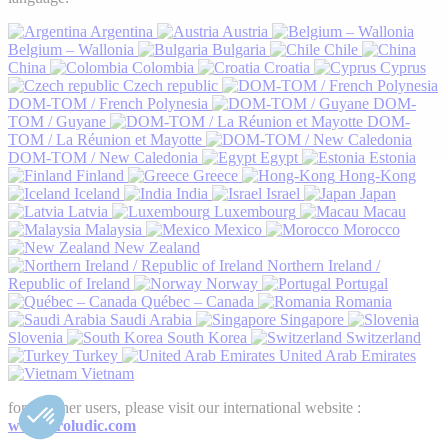
Argentina
Austria
Belgium – Wallonia
Bulgaria
Chile
China
Colombia
Croatia
Cyprus
Czech republic
DOM-TOM / French Polynesia
DOM-
TOM / Guyane
DOM-
TOM / La Réunion et Mayotte
DOM-TOM / New Caledonia
Egypt
Estonia
Finland
Greece
Hong-Kong
Iceland
India
Israel
Japan
Latvia
Luxembourg
Macau
Malaysia
Mexico
Morocco
New Zealand
Northern Ireland /
Republic of Ireland
Norway
Portugal
Québec – Canada
Romania
Saudi Arabia
Singapore
Slovenia
South Korea
Switzerland
Turkey
United Arab Emirates
Vietnam
for all other users, please visit our international website :
www.proludic.com