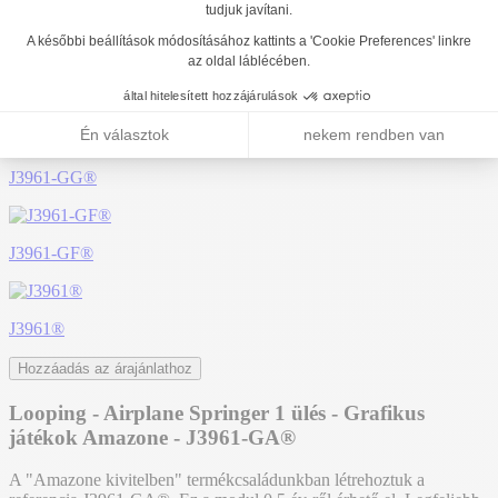
J3961-GA
További témák:
J3961-GO®
J3961-GG®
J3961-GF®
J3961®
Hozzáadás az árajánlathoz
Looping - Airplane Springer 1 ülés - Grafikus
játékok Amazone - J3961-GA®
A "Amazone kivitelben" termékcsaládunkban létrehoztuk a