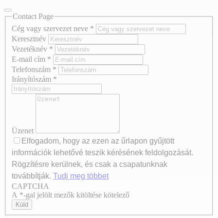
Contact Page
Cég vagy szervezet neve
*
Keresztnév
Vezetéknév
*
E-mail cím
*
Telefonszám
*
Irányítószám
*
Üzenet
Elfogadom, hogy az ezen az űrlapon gyűjtött
információk lehetővé teszik kérésének feldolgozását.
Rögzítésre kerülnek, és csak a csapatunknak
továbbítják.
Tudj meg többet
CAPTCHA
Axeptio consent
A *-gal jelölt mezők kitöltése kötelező
Küld