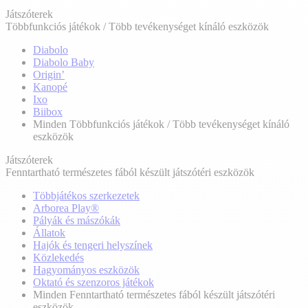
Játszóterek
Többfunkciós játékok / Több tevékenységet kínáló eszközök
Diabolo
Diabolo Baby
Origin’
Kanopé
Ixo
Biibox
Minden Többfunkciós játékok / Több tevékenységet kínáló
eszközök
Játszóterek
Fenntartható természetes fából készült játszótéri eszközök
Többjátékos szerkezetek
Arborea Play®
Pályák és mászókák
Állatok
Hajók és tengeri helyszínek
Közlekedés
Hagyományos eszközök
Oktató és szenzoros játékok
Minden Fenntartható természetes fából készült játszótéri
eszközök