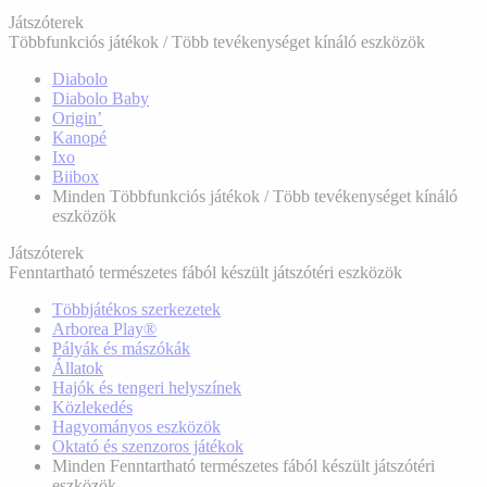
Játszóterek
Többfunkciós játékok / Több tevékenységet kínáló eszközök
Diabolo
Diabolo Baby
Origin’
Kanopé
Ixo
Biibox
Minden Többfunkciós játékok / Több tevékenységet kínáló
eszközök
Játszóterek
Fenntartható természetes fából készült játszótéri eszközök
Többjátékos szerkezetek
Arborea Play®
Pályák és mászókák
Állatok
Hajók és tengeri helyszínek
Közlekedés
Hagyományos eszközök
Oktató és szenzoros játékok
Minden Fenntartható természetes fából készült játszótéri
eszközök