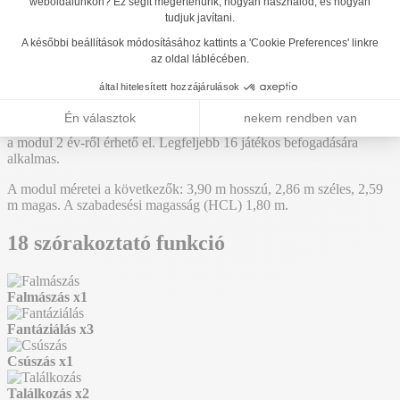
J4061
Hozzáadás az árajánlathoz
Big Tawny Owl - Többjátékos eszköz csúszdával,
játszópanellel és mászó tevékenységekkel - J4061
A "Kaland" termékcsaládunkban létrehoztuk a referencia J4061. Ez
a modul 2 év-ről érhető el. Legfeljebb 16 játékos befogadására
alkalmas.
A modul méretei a következők: 3,90 m hosszú, 2,86 m széles, 2,59
m magas. A szabadesési magasság (HCL) 1,80 m.
18 szórakoztató funkció
Falmászás
x1
Fantáziálás
x3
Csúszás
x1
Találkozás
x2