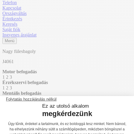
Telefon
Kapcsolat
Országváltás
Érintkezés
Keresés
Saját fiók
Ingyenes árajánlat
Menü
Nagy fülesbagoly
J4061
Motor befogadás
1
2
3
Érzékszervi befogadás
1
2
3
Mentális befogadás
1
2
3
Főoldal
Termékek
Játszóterek
Tematikus játszótéri eszközök
Kaland
J4061
J4051
Vissza a listához
J4071