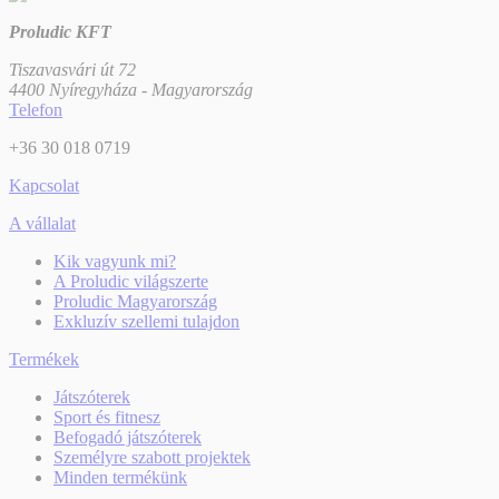
Proludic KFT
Tiszavasvári út 72
4400 Nyíregyháza - Magyarország
Telefon
+36 30 018 0719
Kapcsolat
A vállalat
Kik vagyunk mi?
A Proludic világszerte
Proludic Magyarország
Exkluzív szellemi tulajdon
Termékek
Játszóterek
Sport és fitnesz
Befogadó játszóterek
Személyre szabott projektek
Minden termékünk