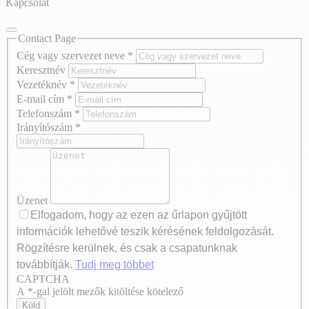
Kapcsolat
Contact Page
Cég vagy szervezet neve
*
Keresztnév
Vezetéknév
*
E-mail cím
*
Telefonszám
*
Irányítószám
*
Üzenet
Elfogadom, hogy az ezen az űrlapon gyűjtött
információk lehetővé teszik kérésének feldolgozását.
Rögzítésre kerülnek, és csak a csapatunknak
továbbítják.
Tudj meg többet
CAPTCHA
Axeptio consent
A *-gal jelölt mezők kitöltése kötelező
Küld