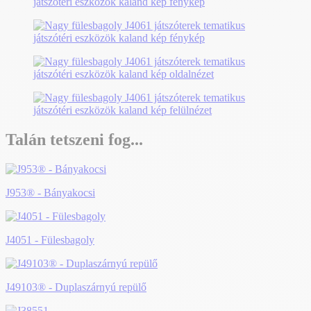
Talán tetszeni fog...
J953® - Bányakocsi
J4051 - Fülesbagoly
J49103® - Duplaszárnyú repülő