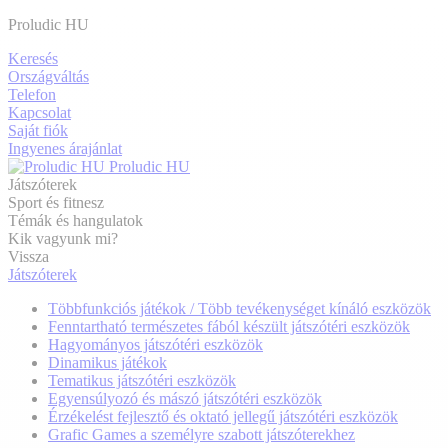
Proludic HU
Keresés
Országváltás
Telefon
Kapcsolat
Saját fiók
Ingyenes árajánlat
Proludic HU
Játszóterek
Sport és fitnesz
Témák és hangulatok
Kik vagyunk mi?
Vissza
Játszóterek
Többfunkciós játékok / Több tevékenységet kínáló eszközök
Fenntartható természetes fából készült játszótéri eszközök
Hagyományos játszótéri eszközök
Dinamikus játékok
Tematikus játszótéri eszközök
Egyensúlyozó és mászó játszótéri eszközök
Érzékelést fejlesztő és oktató jellegű játszótéri eszközök
Grafic Games a személyre szabott játszóterekhez