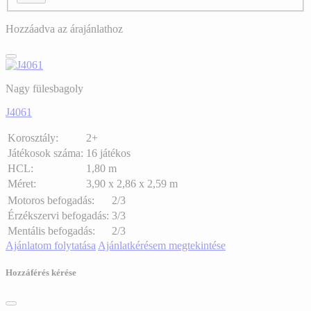
Hozzáadva az árajánlathoz
Nagy fülesbagoly
J4061
Korosztály:
2+
Játékosok száma:
16 játékos
HCL:
1,80 m
Méret:
3,90 x 2,86 x 2,59 m
Motoros befogadás:
2/3
Érzékszervi befogadás:
3/3
Mentális befogadás:
2/3
Ajánlatom folytatása
Ajánlatkérésem megtekintése
Hozzáférés kérése