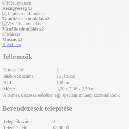
Kézügyesség
x3
Tapintásos stimulálás
x3
Vizuális stimulálás
x2
Mászás
x3
Bővebben
Jellemzők
Korosztály:
2+
Játékosok száma:
16 játékos
HCL:
1,80 m
Méret:
3,90 x 2,86 x 2,59 m
A termék összeszerelésében egy speciális műhely közreműködik
Berendezések telepítése
Telepítők száma:
2
Telepítési idő:
08:00:00