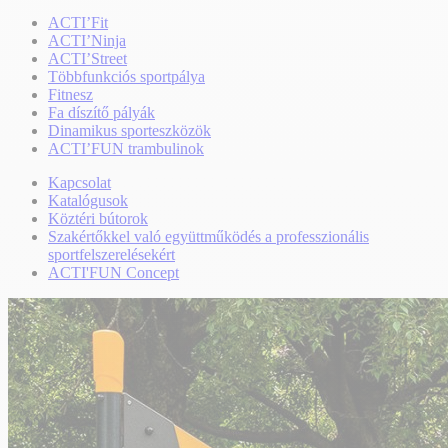
ACTI’Fit
ACTI’Ninja
ACTI’Street
Többfunkciós sportpálya
Fitnesz
Fa díszítő pályák
Dinamikus sporteszközök
ACTI’FUN trambulinok
Kapcsolat
Katalógusok
Köztéri bútorok
Szakértőkkel való együttműködés a professzionális
sportfelszerelésekért
ACTI'FUN Concept