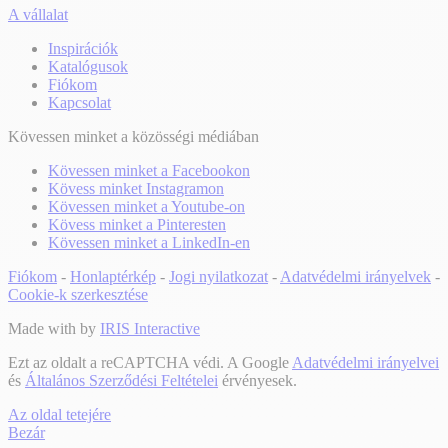
A vállalat
Inspirációk
Katalógusok
Fiókom
Kapcsolat
Kövessen minket a közösségi médiában
Kövessen minket a Facebookon
Kövess minket Instagramon
Kövessen minket a Youtube-on
Kövess minket a Pinteresten
Kövessen minket a LinkedIn-en
Fiókom
-
Honlaptérkép
-
Jogi nyilatkozat
-
Adatvédelmi irányelvek
-
Cookie-k szerkesztése
Made with
by
IRIS Interactive
Ezt az oldalt a reCAPTCHA védi. A Google
Adatvédelmi irányelvei
és
Általános Szerződési Feltételei
érvényesek.
Az oldal tetejére
Bezár