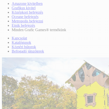
Amazone kivitelben
Grafikus kivitel
Középkori befejezés
Oceane befejezés
Metropolis befejezni
Etnik befejezés
Minden Grafic Games® termékünk
Kapcsolat
Katalógusok
Köztéri bútorok
Befogadó játszóterek