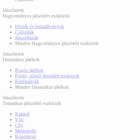
Játszóterek
Hagyományos játszótéri eszközök
Hinták és hintaállványok
Csúszdák
Játszóházak
Minden Hagyományos játszótéri eszközök
Játszóterek
Dinamikus játékok
Rugós játékok
Forgó, pörgő játszótéri eszközök
Kötélpályák
Minden Dinamikus játékok
Játszóterek
Tematikus játszótéri eszközök
Kaland
Vízi
City
Metropolis
Középkori