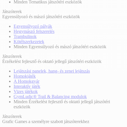
Minden Tematikus játszótéri eszközök
Játszóterek
Egyensúlyozó és mászó játszótéri eszközök
Egyensúlyozó pályák
Hegymászó felszerelés
Trambulinok
Kötélszerkezetek
Minden Egyensúlyozó és mászó játszótéri eszközök
Játszóterek
Érzékelést fejlesztő és oktató jellegű játszótéri eszközök
Lejátszási panelek, hang- és zenei lejátszás
Homokjáték
A Homokgyár
Interaktív játék
Vizes játékok
GymLudic® Trail & Balancing modulok
Minden Érzékelést fejlesztő és oktató jellegű játszótéri
eszközök
Játszóterek
Grafic Games a személyre szabott játszóterekhez