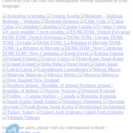
Otherwise you can visit our international website translated in your
language:
Argentina
Austria
Belgium – Wallonia
Bulgaria
Chile
China
Colombia
Croatia
Cyprus
Czech republic
DOM-TOM / French Polynesia
DOM-
TOM / Guyane
DOM-
TOM / La Réunion et Mayotte
DOM-TOM / New Caledonia
Egypt
Estonia
Finland
Greece
Hong-Kong
Iceland
India
Israel
Japan
Latvia
Luxembourg
Macau
Malaysia
Mexico
Morocco
New Zealand
Northern Ireland /
Republic of Ireland
Norway
Portugal
Québec – Canada
Romania
Saudi Arabia
Singapore
Slovenia
South Korea
Switzerland
Turkey
United Arab Emirates
Vietnam
for all other users, please visit our international website :
www.proludic.com