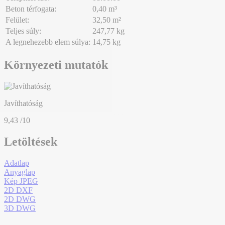
Beton térfogata:
0,40 m³
Felület:
32,50 m²
Teljes súly:
247,77 kg
A legnehezebb elem súlya:
14,75 kg
Környezeti mutatók
Javíthatóság
9,43
/10
Letöltések
Adatlap
Anyaglap
Kép JPEG
2D DXF
2D DWG
3D DWG