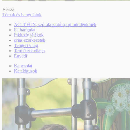
Vissza
Témák és hangulatok
ACTI’FUN, szórakoztató sport mindenkinek
Fa hangulat
Inkluzív játékok
orias-szerkezetek
Tengeri világ
Természet világa
Egyedi
Kapcsolat
Katalógusok