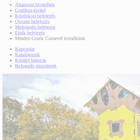
Amazone kivitelben
Grafikus kivitel
Középkori befejezés
Oceane befejezés
Metropolis befejezni
Etnik befejezés
Minden Grafic Games® termékünk
Kapcsolat
Katalógusok
Köztéri bútorok
Befogadó játszóterek