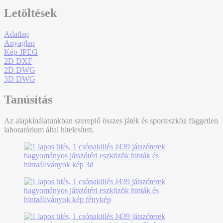
Letöltések
Adatlap
Anyaglap
Kép JPEG
2D DXF
2D DWG
3D DWG
Tanúsítás
Az alapkínálatunkban szereplő összes játék és sporteszköz független
laboratórium által hitelesített.