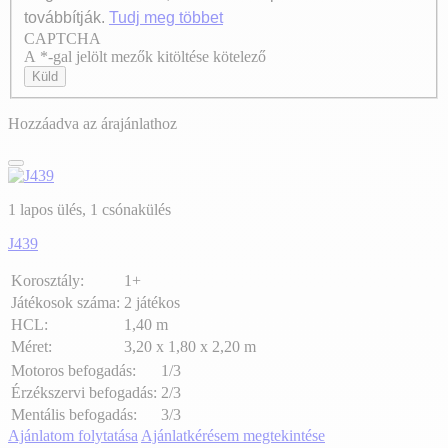
továbbítják.
Tudj meg többet
CAPTCHA
Axeptio consent
A *-gal jelölt mezők kitöltése kötelező
Küld
Hozzáadva az árajánlathoz
1 lapos ülés, 1 csónakülés
J439
Korosztály:
1+
Játékosok száma:
2 játékos
HCL:
1,40 m
Méret:
3,20 x 1,80 x 2,20 m
Motoros befogadás:
1/3
Érzékszervi befogadás:
2/3
Mentális befogadás:
3/3
Ajánlatom folytatása
Ajánlatkérésem megtekintése