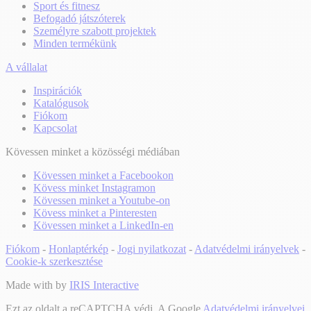
Sport és fitnesz
Befogadó játszóterek
Személyre szabott projektek
Minden termékünk
A vállalat
Inspirációk
Katalógusok
Fiókom
Kapcsolat
Kövessen minket a közösségi médiában
Kövessen minket a Facebookon
Kövess minket Instagramon
Kövessen minket a Youtube-on
Kövess minket a Pinteresten
Kövessen minket a LinkedIn-en
Fiókom
-
Honlaptérkép
-
Jogi nyilatkozat
-
Adatvédelmi irányelvek
-
Cookie-k szerkesztése
Made with
by
IRIS Interactive
Ezt az oldalt a reCAPTCHA védi. A Google
Adatvédelmi irányelvei