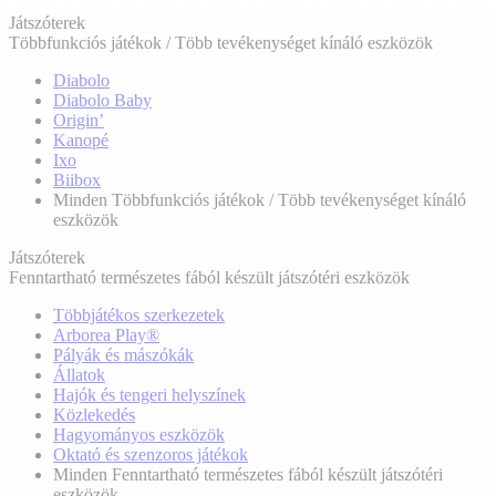
Játszóterek
Többfunkciós játékok / Több tevékenységet kínáló eszközök
Diabolo
Diabolo Baby
Origin’
Kanopé
Ixo
Biibox
Minden Többfunkciós játékok / Több tevékenységet kínáló
eszközök
Játszóterek
Fenntartható természetes fából készült játszótéri eszközök
Többjátékos szerkezetek
Arborea Play®
Pályák és mászókák
Állatok
Hajók és tengeri helyszínek
Közlekedés
Hagyományos eszközök
Oktató és szenzoros játékok
Minden Fenntartható természetes fából készült játszótéri
eszközök