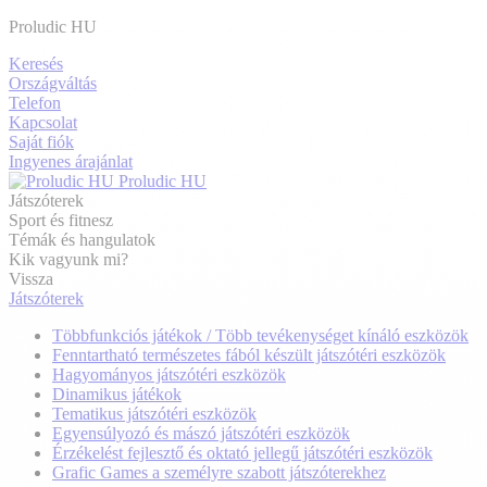
Proludic HU
Keresés
Országváltás
Telefon
Kapcsolat
Saját fiók
Ingyenes árajánlat
Proludic HU
Játszóterek
Sport és fitnesz
Témák és hangulatok
Kik vagyunk mi?
Vissza
Játszóterek
Többfunkciós játékok / Több tevékenységet kínáló eszközök
Fenntartható természetes fából készült játszótéri eszközök
Hagyományos játszótéri eszközök
Dinamikus játékok
Tematikus játszótéri eszközök
Egyensúlyozó és mászó játszótéri eszközök
Érzékelést fejlesztő és oktató jellegű játszótéri eszközök
Grafic Games a személyre szabott játszóterekhez