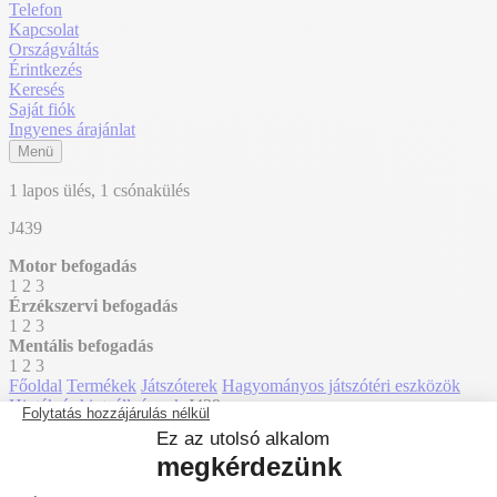
Telefon
Kapcsolat
Országváltás
Érintkezés
Keresés
Saját fiók
Ingyenes árajánlat
Menü
1 lapos ülés, 1 csónakülés
J439
Motor befogadás
1
2
3
Érzékszervi befogadás
1
2
3
Mentális befogadás
1
2
3
Főoldal
Termékek
Játszóterek
Hagyományos játszótéri eszközök
Hinták és hintaállványok
J439
J438
Vissza a listához
J441