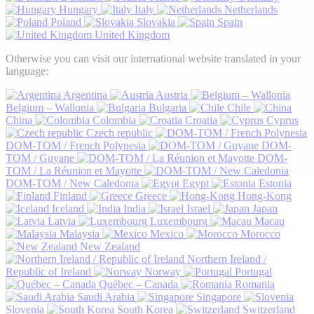
Hungary
Italy
Netherlands
Poland
Slovakia
Spain
United Kingdom
Otherwise you can visit our international website translated in your
language:
Argentina
Austria
Belgium – Wallonia
Bulgaria
Chile
China
Colombia
Croatia
Cyprus
Czech republic
DOM-TOM / French Polynesia
DOM-
TOM / Guyane
DOM-
TOM / La Réunion et Mayotte
DOM-TOM / New Caledonia
Egypt
Estonia
Finland
Greece
Hong-Kong
Iceland
India
Israel
Japan
Latvia
Luxembourg
Macau
Malaysia
Mexico
Morocco
New Zealand
Northern Ireland /
Republic of Ireland
Norway
Portugal
Québec – Canada
Romania
Saudi Arabia
Singapore
Slovenia
South Korea
Switzerland