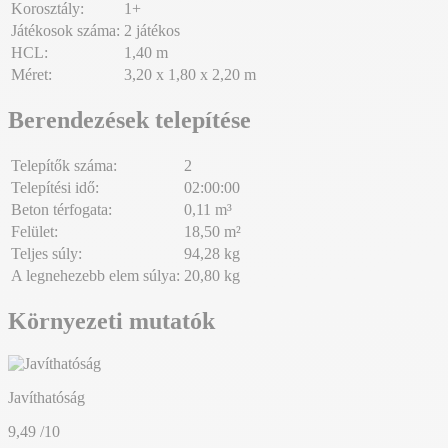
Korosztály:
1+
Játékosok száma:
2 játékos
HCL:
1,40 m
Méret:
3,20 x 1,80 x 2,20 m
Berendezések telepítése
Telepítők száma:
2
Telepítési idő:
02:00:00
Beton térfogata:
0,11 m³
Felület:
18,50 m²
Teljes súly:
94,28 kg
A legnehezebb elem súlya:
20,80 kg
Környezeti mutatók
Javíthatóság
9,49
/10