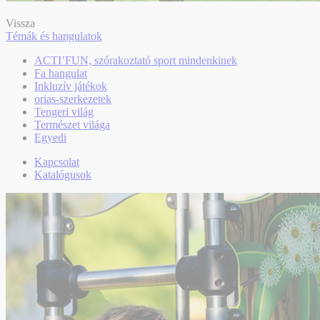
Vissza
Témák és hangulatok
ACTI’FUN, szórakoztató sport mindenkinek
Fa hangulat
Inkluzív játékok
orias-szerkezetek
Tengeri világ
Természet világa
Egyedi
Kapcsolat
Katalógusok