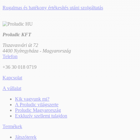
Rugalmas és hatékony értékesítés utáni szolgáltatás
Proludic KFT
Tiszavasvári út 72
4400 Nyíregyháza - Magyarország
Telefon
+36 30 018 0719
Kapcsolat
A vállalat
Kik vagyunk mi?
A Proludic világszerte
Proludic Magyarország
Exkluzív szellemi tulajdon
Termékek
Játszóterek