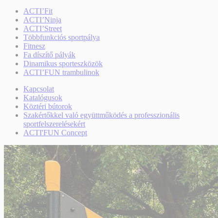
ACTI’Fit
ACTI’Ninja
ACTI’Street
Többfunkciós sportpálya
Fitnesz
Fa díszítő pályák
Dinamikus sporteszközök
ACTI’FUN trambulinok
Kapcsolat
Katalógusok
Köztéri bútorok
Szakértőkkel való együttműködés a professzionális
sportfelszerelésekért
ACTI'FUN Concept