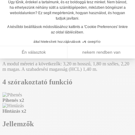
J439
Hozzáadás az árajánlathoz
Hinta szett 1 vízszintes üléssel és 1 csónaküléssel -
J439
A "Hinták és hintaállványok" termékcsaládunkban létrehoztuk a
referencia J439. Ez a modul 1 év-ről érhető el. Legfeljebb 2 játékos
befogadására alkalmas.
A modul méretei a következők: 3,20 m hosszú, 1,80 m széles, 2,20
m magas. A szabadesési magasság (HCL) 1,40 m.
4 szórakoztató funkció
Pihenés
x2
Hintázás
x2
Jellemzők