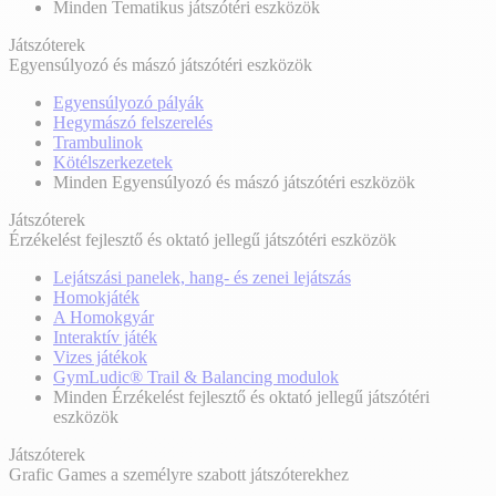
Minden Tematikus játszótéri eszközök
Játszóterek
Egyensúlyozó és mászó játszótéri eszközök
Egyensúlyozó pályák
Hegymászó felszerelés
Trambulinok
Kötélszerkezetek
Minden Egyensúlyozó és mászó játszótéri eszközök
Játszóterek
Érzékelést fejlesztő és oktató jellegű játszótéri eszközök
Lejátszási panelek, hang- és zenei lejátszás
Homokjáték
A Homokgyár
Interaktív játék
Vizes játékok
GymLudic® Trail & Balancing modulok
Minden Érzékelést fejlesztő és oktató jellegű játszótéri
eszközök
Játszóterek
Grafic Games a személyre szabott játszóterekhez