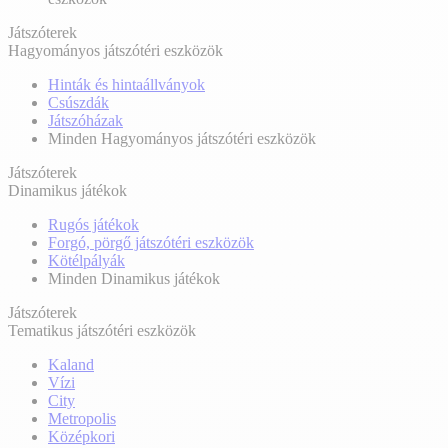
Játszóterek
Hagyományos játszótéri eszközök
Hinták és hintaállványok
Csúszdák
Játszóházak
Minden Hagyományos játszótéri eszközök
Játszóterek
Dinamikus játékok
Rugós játékok
Forgó, pörgő játszótéri eszközök
Kötélpályák
Minden Dinamikus játékok
Játszóterek
Tematikus játszótéri eszközök
Kaland
Vízi
City
Metropolis
Középkori