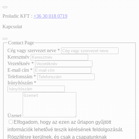
Proludic KFT :
+36 30 018 0719
Kapcsolat
Contact Page
Cég vagy szervezet neve
*
Keresztnév
Vezetéknév
*
E-mail cím
*
Telefonszám
*
Irányítószám
*
Üzenet
Elfogadom, hogy az ezen az űrlapon gyűjtött
információk lehetővé teszik kérésének feldolgozását.
Rögzítésre kerülnek, és csak a csapatunknak