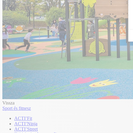
Vissza
Sport és fitnesz
ACTI’Fit
ACTI’Ninja
ACTI’Street