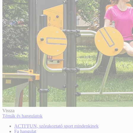
Vissza
Témák és hangulatok
ACTI’FUN, szórakoztató sport mindenkinek
Fa hangulat