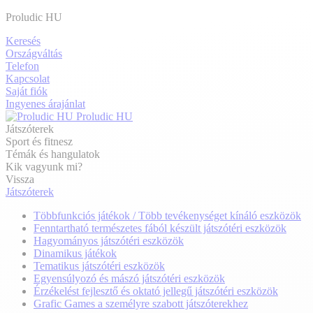
Proludic HU
Keresés
Országváltás
Telefon
Kapcsolat
Saját fiók
Ingyenes árajánlat
Proludic HU
Játszóterek
Sport és fitnesz
Témák és hangulatok
Kik vagyunk mi?
Vissza
Játszóterek
Többfunkciós játékok / Több tevékenységet kínáló eszközök
Fenntartható természetes fából készült játszótéri eszközök
Hagyományos játszótéri eszközök
Dinamikus játékok
Tematikus játszótéri eszközök
Egyensúlyozó és mászó játszótéri eszközök
Érzékelést fejlesztő és oktató jellegű játszótéri eszközök
Grafic Games a személyre szabott játszóterekhez