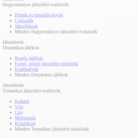
Hagyományos játszótéri eszközök
Hinták és hintaállványok
Csúszdák
Játszóházak
Minden Hagyományos játszótéri eszközök
Játszóterek
Dinamikus játékok
Rugós játékok
Forgó, pörgő játszótéri eszközök
Kötélpályák
Minden Dinamikus játékok
Játszóterek
Tematikus játszótéri eszközök
Kaland
Vízi
City
Metropolis
Középkori
Minden Tematikus játszótéri eszközök