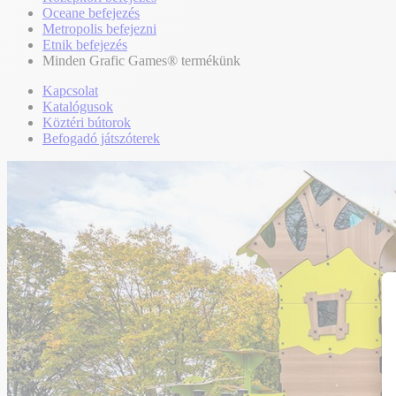
Oceane befejezés
Metropolis befejezni
Etnik befejezés
Minden Grafic Games® termékünk
Kapcsolat
Katalógusok
Köztéri bútorok
Befogadó játszóterek