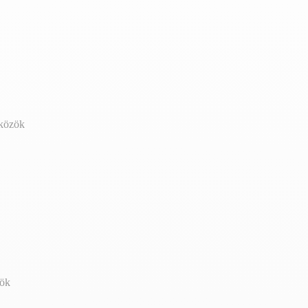
zközök
zök