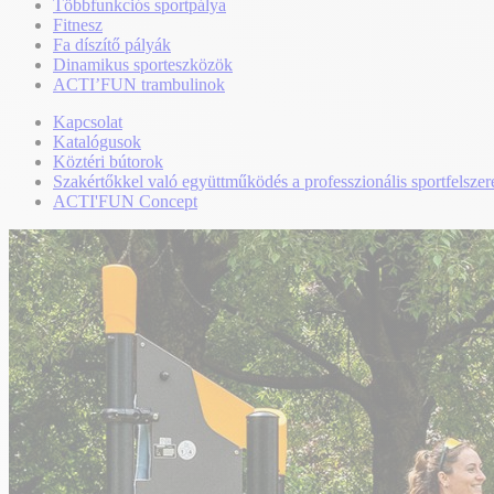
Többfunkciós sportpálya
Fitnesz
Fa díszítő pályák
Dinamikus sporteszközök
ACTI’FUN trambulinok
Kapcsolat
Katalógusok
Köztéri bútorok
Szakértőkkel való együttműködés a professzionális sportfelszer
ACTI'FUN Concept