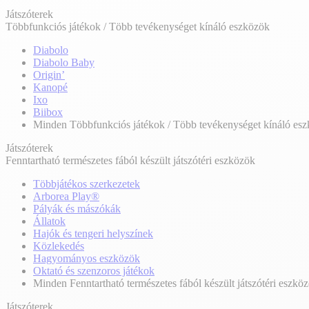
Játszóterek
Többfunkciós játékok / Több tevékenységet kínáló eszközök
Diabolo
Diabolo Baby
Origin’
Kanopé
Ixo
Biibox
Minden Többfunkciós játékok / Több tevékenységet kínáló es
Játszóterek
Fenntartható természetes fából készült játszótéri eszközök
Többjátékos szerkezetek
Arborea Play®
Pályák és mászókák
Állatok
Hajók és tengeri helyszínek
Közlekedés
Hagyományos eszközök
Oktató és szenzoros játékok
Minden Fenntartható természetes fából készült játszótéri eszkö
Játszóterek