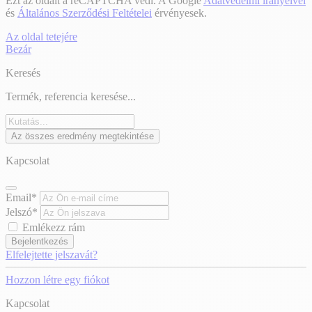
Ezt az oldalt a reCAPTCHA védi. A Google
Adatvédelmi irányelvei
és
Általános Szerződési Feltételei
érvényesek.
Az oldal tetejére
Bezár
Keresés
Termék, referencia keresése...
Az összes eredmény megtekintése
Kapcsolat
Email*
Jelszó*
Emlékezz rám
Bejelentkezés
Elfelejtette jelszavát?
Hozzon létre egy fiókot
Kapcsolat