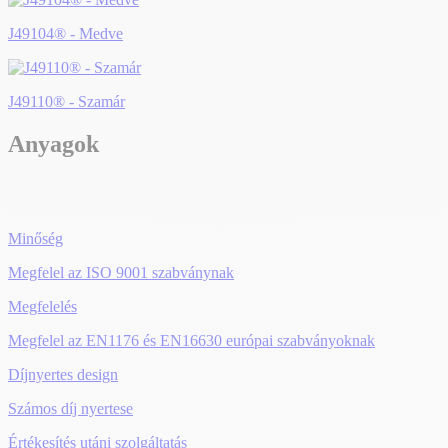
J49104® - Medve
J49110® - Szamár
Anyagok
Minőség
Megfelel az ISO 9001 szabványnak
Megfelelés
Megfelel az EN1176 és EN16630 európai szabványoknak
Díjnyertes design
Számos díj nyertese
Értékesítés utáni szolgáltatás