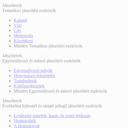
Játszóterek
Tematikus játszótéri eszközök
Kaland
Vízi
City
Metropolis
Középkori
Minden Tematikus játszótéri eszközök
Játszóterek
Egyensúlyozó és mászó játszótéri eszközök
Egyensúlyozó pályák
Hegymászó felszerelés
Trambulinok
Kötélszerkezetek
Minden Egyensúlyozó és mászó játszótéri eszközök
Játszóterek
Érzékelést fejlesztő és oktató jellegű játszótéri eszközök
Lejátszási panelek, hang- és zenei lejátszás
Homokjáték
A Homokgyár