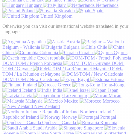
Hungary
Italy
Netherlands
Poland
Slovakia
Spain
United Kingdom
Otherwise you can visit our international website translated in your
language:
Argentina
Austria
Belgium – Wallonia
Bulgaria
Chile
China
Colombia
Croatia
Cyprus
Czech republic
DOM-TOM / French Polynesia
DOM-
TOM / Guyane
DOM-
TOM / La Réunion et Mayotte
DOM-TOM / New Caledonia
Egypt
Estonia
Finland
Greece
Hong-Kong
Iceland
India
Israel
Japan
Latvia
Luxembourg
Macau
Malaysia
Mexico
Morocco
New Zealand
Northern Ireland /
Republic of Ireland
Norway
Portugal
Québec – Canada
Romania
Saudi Arabia
Singapore
Slovenia
South Korea
Switzerland