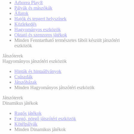
Arborea Play®
Pályák és mászókák
Állatok
Hajók és tengeri helyszínek
Közlekedés
Hagyományos eszközök
Oktató és szenzoros játékok
Minden Fenntartható természetes fából készült játszótéri
eszközök
Játszóterek
Hagyományos játszótéri eszközök
Hinták és hintaállványok
Csúszdák
Játszóházak
Minden Hagyományos játszótéri eszközök
Játszóterek
Dinamikus játékok
Rugós játékok
Forgó, pörgő játszótéri eszközök
Kötélpályák
Minden Dinamikus játékok