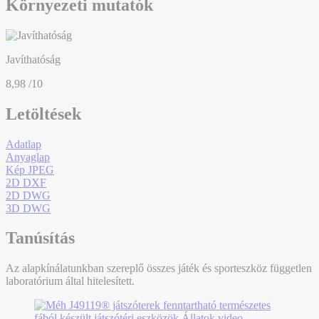
Környezeti mutatók
Javíthatóság
8,98
/10
Letöltések
Adatlap
Anyaglap
Kép JPEG
2D DXF
2D DWG
3D DWG
Tanúsítás
Az alapkínálatunkban szereplő összes játék és sporteszköz független
laboratórium által hitelesített.