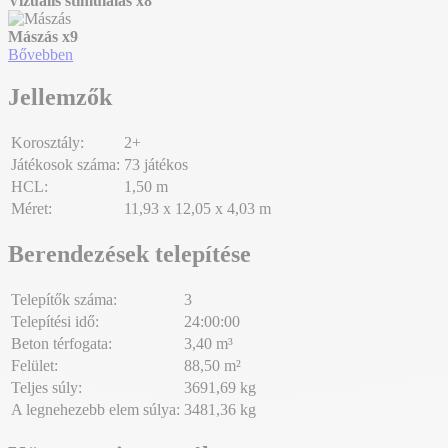
Vizuális stimulálás
x8
Mászás
x9
Bővebben
Jellemzők
Korosztály:
2+
Játékosok száma:
73 játékos
HCL:
1,50 m
Méret:
11,93 x 12,05 x 4,03 m
Berendezések telepítése
Telepítők száma:
3
Telepítési idő:
24:00:00
Beton térfogata:
3,40 m³
Felület:
88,50 m²
Teljes súly:
3691,69 kg
A legnehezebb elem súlya:
3481,36 kg