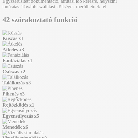
Egyszerűsített dokumentáció, átfutási idő kérésre, helyszíni
tanúsítás. További szállítási költségek merülhetnek fel.
42 szórakoztató funkció
Kúszás
x1
Átkelés
x3
Fantáziálás
x1
Csúszás
x2
Találkozás
x3
Pihenés
x3
Rejtőzködés
x1
Egyensúlyozás
x5
Menedék
x6