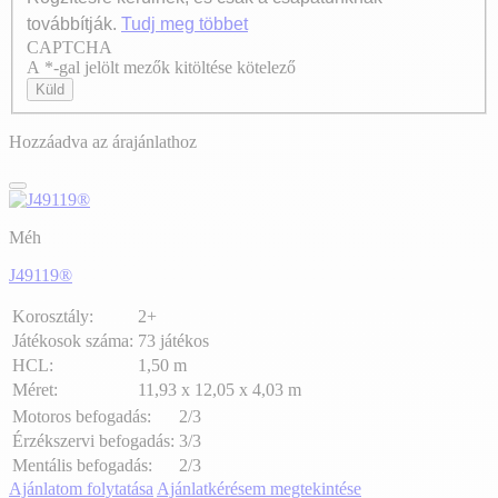
továbbítják.
Tudj meg többet
CAPTCHA
Axeptio consent
A *-gal jelölt mezők kitöltése kötelező
Küld
Hozzáadva az árajánlathoz
Méh
J49119®
Korosztály:
2+
Játékosok száma:
73 játékos
HCL:
1,50 m
Méret:
11,93 x 12,05 x 4,03 m
Motoros befogadás:
2/3
Érzékszervi befogadás:
3/3
Mentális befogadás:
2/3
Ajánlatom folytatása
Ajánlatkérésem megtekintése