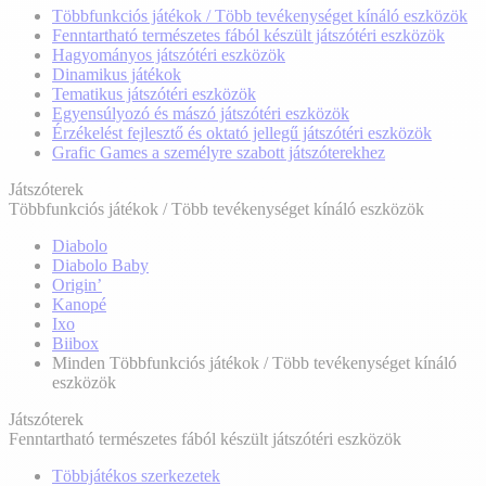
Többfunkciós játékok / Több tevékenységet kínáló eszközök
Fenntartható természetes fából készült játszótéri eszközök
Hagyományos játszótéri eszközök
Dinamikus játékok
Tematikus játszótéri eszközök
Egyensúlyozó és mászó játszótéri eszközök
Érzékelést fejlesztő és oktató jellegű játszótéri eszközök
Grafic Games a személyre szabott játszóterekhez
Játszóterek
Többfunkciós játékok / Több tevékenységet kínáló eszközök
Diabolo
Diabolo Baby
Origin’
Kanopé
Ixo
Biibox
Minden Többfunkciós játékok / Több tevékenységet kínáló
eszközök
Játszóterek
Fenntartható természetes fából készült játszótéri eszközök
Többjátékos szerkezetek