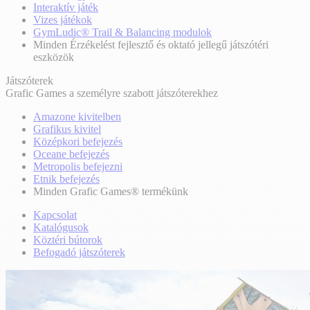
Interaktív játék
Vizes játékok
GymLudic® Trail & Balancing modulok
Minden Érzékelést fejlesztő és oktató jellegű játszótéri
eszközök
Játszóterek
Grafic Games a személyre szabott játszóterekhez
Amazone kivitelben
Grafikus kivitel
Középkori befejezés
Oceane befejezés
Metropolis befejezni
Etnik befejezés
Minden Grafic Games® termékünk
Kapcsolat
Katalógusok
Köztéri bútorok
Befogadó játszóterek