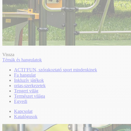
Vissza
Témák és hangulatok
ACTI’FUN, szórakoztató sport mindenkinek
Fa hangulat
Inkluzív játékok
orias-szerkezetek
Tengeri világ
Természet világa
Egyedi
Kapcsolat
Katalógusok