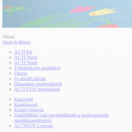
Vissza
Sport és fitnesz
ACTI’Fit
ACTI’Ninja
ACTI’Street
Többfunkciós sportpálya
Fitnesz
Fa díszítő pályák
Dinamikus sporteszközök
ACTI’FUN trambulinok
Kapcsolat
Katalógusok
Köztéri bútorok
Szakértőkkel való együttműködés a professzionális
sportfelszerelésekért
ACTI'FUN Concept