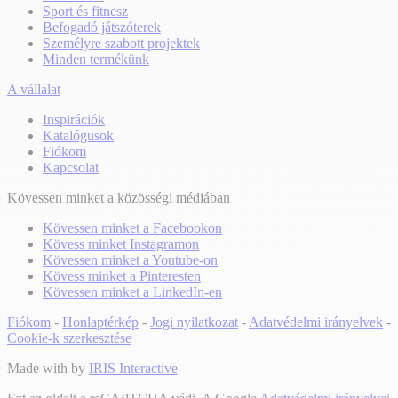
Sport és fitnesz
Befogadó játszóterek
Személyre szabott projektek
Minden termékünk
A vállalat
Inspirációk
Katalógusok
Fiókom
Kapcsolat
Kövessen minket a közösségi médiában
Kövessen minket a Facebookon
Kövess minket Instagramon
Kövessen minket a Youtube-on
Kövess minket a Pinteresten
Kövessen minket a LinkedIn-en
Fiókom
-
Honlaptérkép
-
Jogi nyilatkozat
-
Adatvédelmi irányelvek
-
Cookie-k szerkesztése
Made with
by
IRIS Interactive