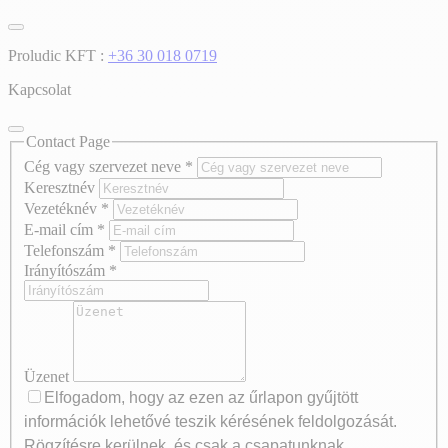
Proludic KFT :
+36 30 018 0719
Kapcsolat
Contact Page
Cég vagy szervezet neve
*
Keresztnév
Vezetéknév
*
E-mail cím
*
Telefonszám
*
Irányítószám
*
Üzenet
Elfogadom, hogy az ezen az űrlapon gyűjtött
információk lehetővé teszik kérésének feldolgozását.
Rögzítésre kerülnek, és csak a csapatunknak