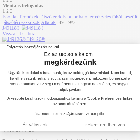
Mentális befogadás
1
2
3
Főoldal
Termékek
Játszóterek
Fenntartható természetes fából készült
játszótéri eszközök
Állatok
J49119®
J49118®
Vissza a listához
J49126®
J49119
Hozzáadás az árajánlathoz
Méhecske - Óriás natúr fa játszótéri eszköz
hálóelemekkel és csúszdával - J49119®
A "Állatok" termékcsaládunkban létrehoztuk a referencia J49119®.
Ez a modul 2 év-ről érhető el. Legfeljebb 73 játékos befogadására
alkalmas.
A modul méretei a következők: 11,93 m hosszú, 12,05 m széles,
4,03 m magas. A szabadesési magasság (HCL) 1,50 m.
Speciális termék