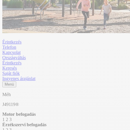
Érintkezés
Telefon
Kapcsolat
Országváltás
Érintkezés
Keresés
Saját fiók
Ingyenes árajánlat
Menü
Méh
J49119®
Motor befogadás
1
2
3
Érzékszervi befogadás
1
2
3