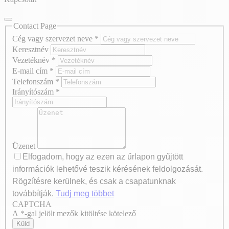
Contact Page
Cég vagy szervezet neve
*
Keresztnév
Vezetéknév
*
E-mail cím
*
Telefonszám
*
Irányítószám
*
Üzenet
Elfogadom, hogy az ezen az űrlapon gyűjtött
információk lehetővé teszik kérésének feldolgozását.
Rögzítésre kerülnek, és csak a csapatunknak
továbbítják.
Tudj meg többet
CAPTCHA
Axeptio consent
A *-gal jelölt mezők kitöltése kötelező
Küld