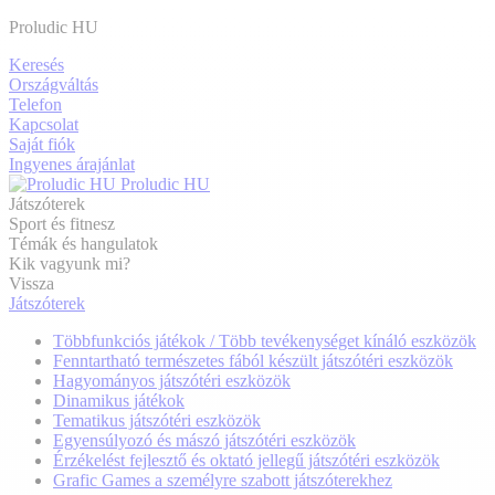
Proludic HU
Keresés
Országváltás
Telefon
Kapcsolat
Saját fiók
Ingyenes árajánlat
Proludic HU
Játszóterek
Sport és fitnesz
Témák és hangulatok
Kik vagyunk mi?
Vissza
Játszóterek
Többfunkciós játékok / Több tevékenységet kínáló eszközök
Fenntartható természetes fából készült játszótéri eszközök
Hagyományos játszótéri eszközök
Dinamikus játékok
Tematikus játszótéri eszközök
Egyensúlyozó és mászó játszótéri eszközök
Érzékelést fejlesztő és oktató jellegű játszótéri eszközök
Grafic Games a személyre szabott játszóterekhez