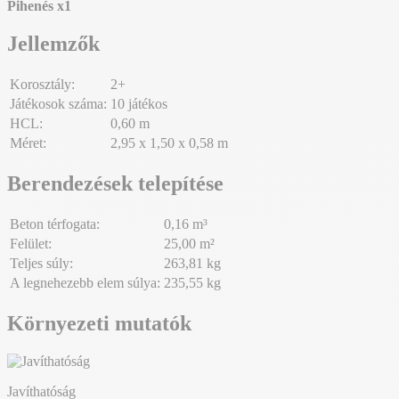
Pihenés
x1
Jellemzők
Korosztály:
2+
Játékosok száma:
10 játékos
HCL:
0,60 m
Méret:
2,95 x 1,50 x 0,58 m
Berendezések telepítése
Beton térfogata:
0,16 m³
Felület:
25,00 m²
Teljes súly:
263,81 kg
A legnehezebb elem súlya:
235,55 kg
Környezeti mutatók
Javíthatóság