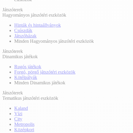
Játszóterek
Hagyományos játszótéri eszközök
Hinták és hintaállványok
Csúszdák
Játszóházak
Minden Hagyományos játszótéri eszközök
Játszóterek
Dinamikus játékok
Rugós játékok
Forgó, pörgő játszótéri eszközök
Kötélpályák
Minden Dinamikus játékok
Játszóterek
Tematikus játszótéri eszközök
Kaland
Vízi
City
Metropolis
Középkori