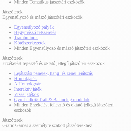
Minden Tematikus játszótéri eszközök
Játszóterek
Egyensúlyozó és mászó játszótéri eszközök
Egyensúlyozó pályák
Hegymászó felszerelés
Trambulinok
Kötélszerkezetek
Minden Egyensúlyozó és mászó játszótéri eszközök
Játszóterek
Érzékelést fejlesztő és oktató jellegű játszótéri eszközök
Lejátszási panelek, hang- és zenei lejátszás
Homokjáték
A Homokgyár
Interaktív játék
Vizes játékok
GymLudic® Trail & Balancing modulok
Minden Érzékelést fejlesztő és oktató jellegű játszótéri
eszközök
Játszóterek
Grafic Games a személyre szabott játszóterekhez