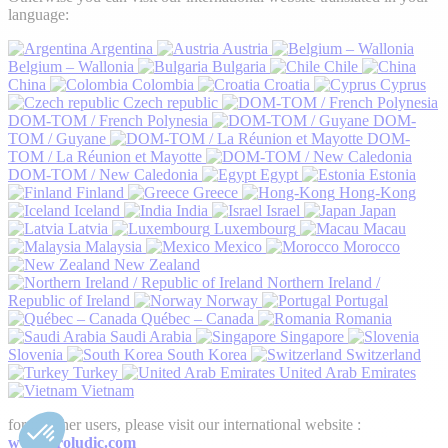
language:
Argentina
Austria
Belgium – Wallonia
Bulgaria
Chile
China
Colombia
Croatia
Cyprus
Czech republic
DOM-TOM / French Polynesia
DOM-
TOM / Guyane
DOM-
TOM / La Réunion et Mayotte
DOM-TOM / New Caledonia
Egypt
Estonia
Finland
Greece
Hong-Kong
Iceland
India
Israel
Japan
Latvia
Luxembourg
Macau
Malaysia
Mexico
Morocco
New Zealand
Northern Ireland /
Republic of Ireland
Norway
Portugal
Québec – Canada
Romania
Saudi Arabia
Singapore
Slovenia
South Korea
Switzerland
Turkey
United Arab Emirates
Vietnam
for all other users, please visit our international website :
www.proludic.com