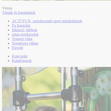
Vissza
Témák és hangulatok
ACTI’FUN, szórakoztató sport mindenkinek
Fa hangulat
Inkluzív játékok
orias-szerkezetek
Tengeri világ
Természet világa
Egyedi
Kapcsolat
Katalógusok