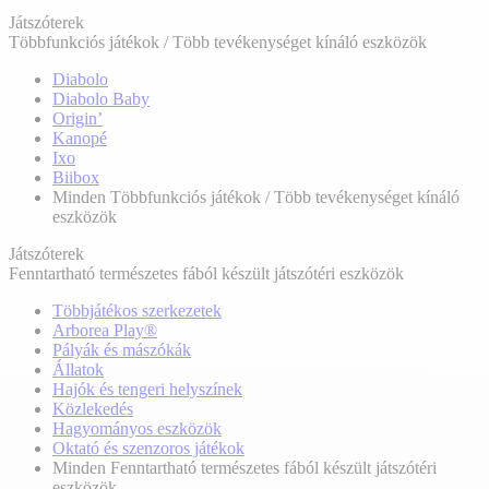
Játszóterek
Többfunkciós játékok / Több tevékenységet kínáló eszközök
Diabolo
Diabolo Baby
Origin’
Kanopé
Ixo
Biibox
Minden Többfunkciós játékok / Több tevékenységet kínáló
eszközök
Játszóterek
Fenntartható természetes fából készült játszótéri eszközök
Többjátékos szerkezetek
Arborea Play®
Pályák és mászókák
Állatok
Hajók és tengeri helyszínek
Közlekedés
Hagyományos eszközök
Oktató és szenzoros játékok
Minden Fenntartható természetes fából készült játszótéri
eszközök