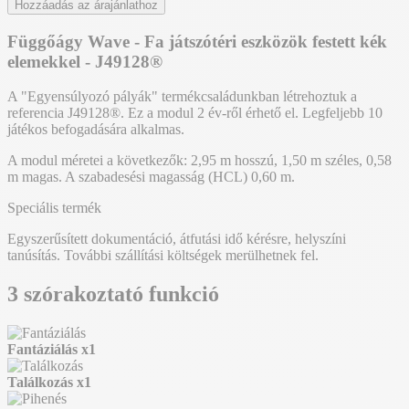
Hozzáadás az árajánlathoz
Függőágy Wave - Fa játszótéri eszközök festett kék
elemekkel - J49128®
A "Egyensúlyozó pályák" termékcsaládunkban létrehoztuk a
referencia J49128®. Ez a modul 2 év-ről érhető el. Legfeljebb 10
játékos befogadására alkalmas.
A modul méretei a következők: 2,95 m hosszú, 1,50 m széles, 0,58
m magas. A szabadesési magasság (HCL) 0,60 m.
Speciális termék
Egyszerűsített dokumentáció, átfutási idő kérésre, helyszíni
tanúsítás. További szállítási költségek merülhetnek fel.
3 szórakoztató funkció
Fantáziálás
x1
Találkozás
x1