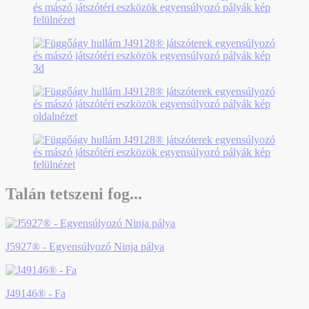
Talán tetszeni fog...
J5927® - Egyensúlyozó Ninja pálya
J49146® - Fa