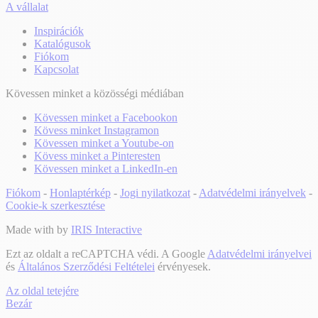
A vállalat
Inspirációk
Katalógusok
Fiókom
Kapcsolat
Kövessen minket a közösségi médiában
Kövessen minket a Facebookon
Kövess minket Instagramon
Kövessen minket a Youtube-on
Kövess minket a Pinteresten
Kövessen minket a LinkedIn-en
Fiókom
-
Honlaptérkép
-
Jogi nyilatkozat
-
Adatvédelmi irányelvek
-
Cookie-k szerkesztése
Made with
by
IRIS Interactive
Ezt az oldalt a reCAPTCHA védi. A Google
Adatvédelmi irányelvei
és
Általános Szerződési Feltételei
érvényesek.
Az oldal tetejére
Bezár