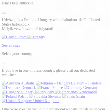
Nincs bejelentkezve.
Üdvözöljük a Proludic Hungary weboldalunkon, de Ön United
States tartózkodik.
Melyik verziót szeretné folytatni?
See all sites
Select your country
If you live in one of these country, please visit our dedicated
websites:
Australia
Belgium – Flanders
Denmark
France
Germany
Hungary
Italy
Netherlands
Poland
Slovakia
Spain
United Kingdom
Otherwise you can visit our international website translated in your