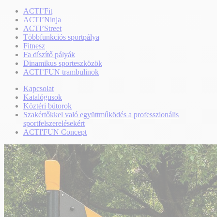
ACTI’Fit
ACTI’Ninja
ACTI’Street
Többfunkciós sportpálya
Fitnesz
Fa díszítő pályák
Dinamikus sporteszközök
ACTI’FUN trambulinok
Kapcsolat
Katalógusok
Köztéri bútorok
Szakértőkkel való együttműködés a professzionális
sportfelszerelésekért
ACTI'FUN Concept