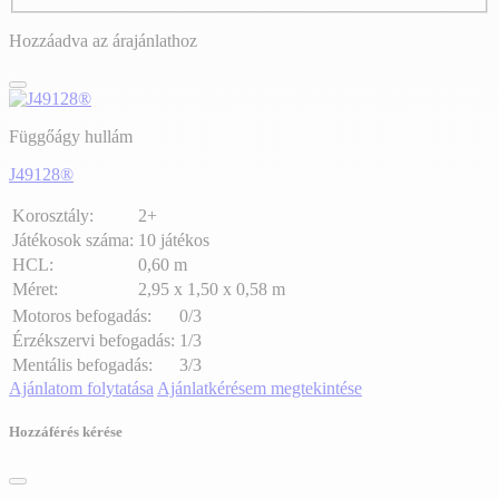
Hozzáadva az árajánlathoz
Függőágy hullám
J49128®
Korosztály:
2+
Játékosok száma:
10 játékos
HCL:
0,60 m
Méret:
2,95 x 1,50 x 0,58 m
Motoros befogadás:
0/3
Érzékszervi befogadás:
1/3
Mentális befogadás:
3/3
Ajánlatom folytatása
Ajánlatkérésem megtekintése
Hozzáférés kérése