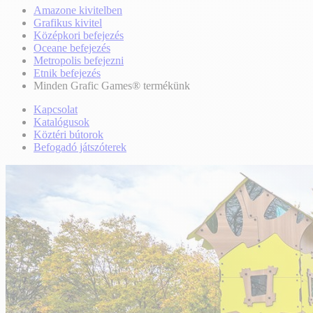
Amazone kivitelben
Grafikus kivitel
Középkori befejezés
Oceane befejezés
Metropolis befejezni
Etnik befejezés
Minden Grafic Games® termékünk
Kapcsolat
Katalógusok
Köztéri bútorok
Befogadó játszóterek