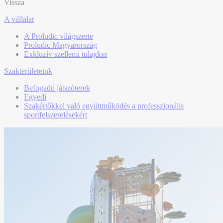
Vissza
A vállalat
A Proludic világszerte
Proludic Magyarország
Exkluzív szellemi tulajdon
Szakterületeink
Befogadó játszóterek
Egyedi
Szakértőkkel való együttműködés a professzionális
sportfelszerelésekért