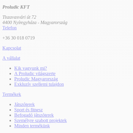
Proludic KFT
Tiszavasvári út 72
4400 Nyíregyháza - Magyarország
Telefon
+36 30 018 0719
Kapcsolat
A vállalat
Kik vagyunk mi?
A Proludic világszerte
Proludic Magyarország
Exkluzív szellemi tulajdon
Termékek
Játszóterek
Sport és fitnesz
Befogadó játszóterek
Személyre szabott projektek
Minden termékünk