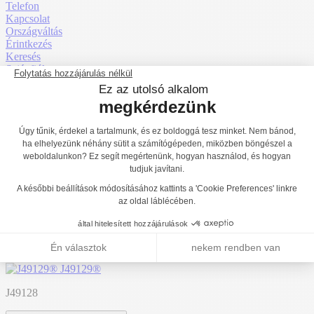
Telefon
Kapcsolat
Országváltás
Érintkezés
Keresés
Saját fiók
Ingyenes árajánlat
Menü
Függőágy hullám
J49128®
Érzékszervi befogadás
1
2
3
Mentális befogadás
1
2
3
Főoldal
Termékek
Játszóterek
Egyensúlyozó és mászó játszótéri
eszközök
Egyensúlyozó pályák
J49128®
J49125®
Vissza a listához
J49129®
J49128