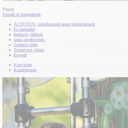
Vissza
Témák és hangulatok
ACTI’FUN, szórakoztató sport mindenkinek
Fa hangulat
Inkluzív játékok
orias-szerkezetek
Tengeri világ
Természet világa
Egyedi
Kapcsolat
Katalógusok