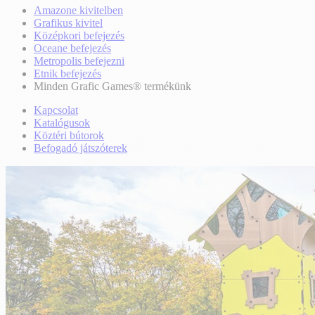
Amazone kivitelben
Grafikus kivitel
Középkori befejezés
Oceane befejezés
Metropolis befejezni
Etnik befejezés
Minden Grafic Games® termékünk
Kapcsolat
Katalógusok
Köztéri bútorok
Befogadó játszóterek