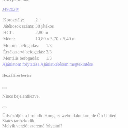
J49202®
Korosztály:
2+
Játékosok száma:
38 játékos
HCL:
2,80 m
Méret:
10,80 x 5,70 x 5,40 m
Motoros befogadás:
1/3
Érzékszervi befogadás:
3/3
Mentális befogadás:
1/3
Ajánlatom folytatása
Ajánlatkérésem megtekintése
Hozzáférés kérése
Nincs bejelentkezve.
Üdvözöljük a Proludic Hungary weboldalunkon, de Ön United
States tartózkodik.
Melyik verziót szeretné folytatni?