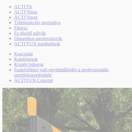
ACTI’Fit
ACTI’Ninja
ACTI’Street
Többfunkciós sportpálya
Fitnesz
Fa díszítő pályák
Dinamikus sporteszközök
ACTI’FUN trambulinok
Kapcsolat
Katalógusok
Köztéri bútorok
Szakértőkkel való együttműködés a professzionális
sportfelszerelésekért
ACTI'FUN Concept