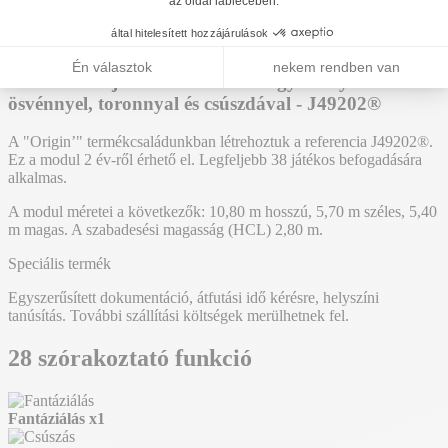
J49202
Hozzáadás az árajánlathoz
Sáncok - Fa játszótéri eszközök egyensúlyozó
ösvénnyel, toronnyal és csúszdával - J49202®
A "Origin’" termékcsaládunkban létrehoztuk a referencia J49202®.
Ez a modul 2 év-ről érhető el. Legfeljebb 38 játékos befogadására
alkalmas.
A modul méretei a következők: 10,80 m hosszú, 5,70 m széles, 5,40
m magas. A szabadesési magasság (HCL) 2,80 m.
Speciális termék
Egyszerűsített dokumentáció, átfutási idő kérésre, helyszíni
tanúsítás. További szállítási költségek merülhetnek fel.
28 szórakoztató funkció
Fantáziálás
x1