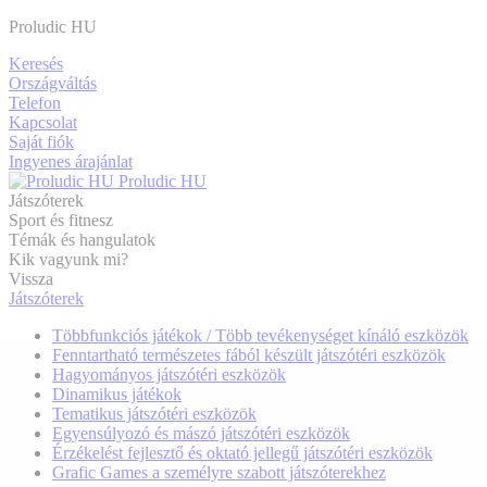
Proludic HU
Keresés
Országváltás
Telefon
Kapcsolat
Saját fiók
Ingyenes árajánlat
Proludic HU
Játszóterek
Sport és fitnesz
Témák és hangulatok
Kik vagyunk mi?
Vissza
Játszóterek
Többfunkciós játékok / Több tevékenységet kínáló eszközök
Fenntartható természetes fából készült játszótéri eszközök
Hagyományos játszótéri eszközök
Dinamikus játékok
Tematikus játszótéri eszközök
Egyensúlyozó és mászó játszótéri eszközök
Érzékelést fejlesztő és oktató jellegű játszótéri eszközök
Grafic Games a személyre szabott játszóterekhez