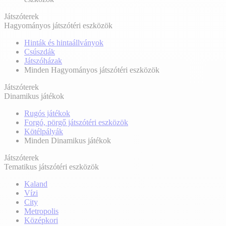
Játszóterek
Hagyományos játszótéri eszközök
Hinták és hintaállványok
Csúszdák
Játszóházak
Minden Hagyományos játszótéri eszközök
Játszóterek
Dinamikus játékok
Rugós játékok
Forgó, pörgő játszótéri eszközök
Kötélpályák
Minden Dinamikus játékok
Játszóterek
Tematikus játszótéri eszközök
Kaland
Vízi
City
Metropolis
Középkori