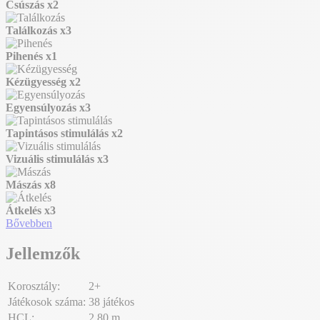
Csúszás
x2
Találkozás
x3
Pihenés
x1
Kézügyesség
x2
Egyensúlyozás
x3
Tapintásos stimulálás
x2
Vizuális stimulálás
x3
Mászás
x8
Átkelés
x3
Bővebben
Jellemzők
Korosztály:
2+
Játékosok száma:
38 játékos
HCL:
2,80 m