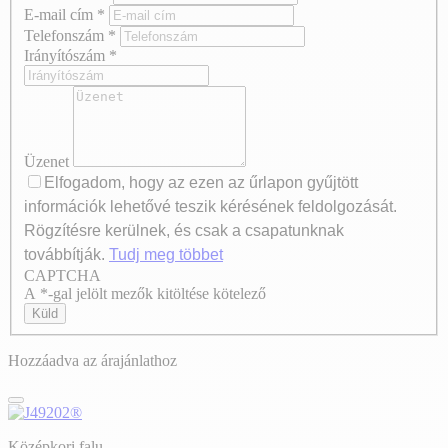
E-mail cím
*
Telefonszám
*
Irányítószám
*
Üzenet
Elfogadom, hogy az ezen az űrlapon gyűjtött
információk lehetővé teszik kérésének feldolgozását.
Rögzítésre kerülnek, és csak a csapatunknak
továbbítják.
Tudj meg többet
CAPTCHA
Axeptio consent
A *-gal jelölt mezők kitöltése kötelező
Küld
Hozzáadva az árajánlathoz
Középkori falu