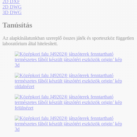
2D DXF
2D DWG
3D DWG
Tanúsítás
Az alapkínálatunkban szereplő összes játék és sporteszköz független
laboratórium által hitelesített.