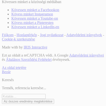
Kövessen minket a közösségi médiában
Kövessen minket a Facebookon
Kövess minket Instagramon
Kövessen minket a Youtube-on
Kövess minket a Pinteresten
Kövessen minket a LinkedIn-en
Fiókom
-
Honlaptérkép
-
Jogi nyilatkozat
-
Adatvédelmi irányelvek
-
Cookie-k szerkesztése
Made with
by
IRIS Interactive
Ezt az oldalt a reCAPTCHA védi. A Google
Adatvédelmi irányelvei
és
Általános Szerződési Feltételei
érvényesek.
Az oldal tetejére
Bezár
Keresés
Termék, referencia keresése...
Az összes eredmény megtekintése