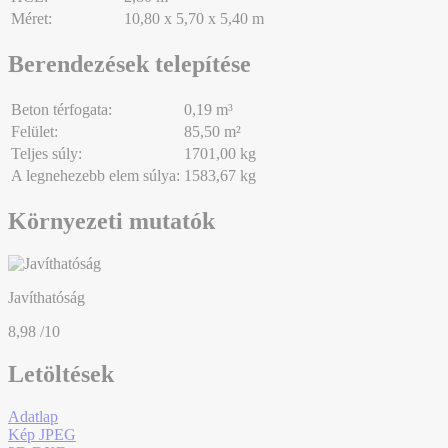
Méret:
10,80 x 5,70 x 5,40 m
Berendezések telepítése
Beton térfogata:
0,19 m³
Felület:
85,50 m²
Teljes súly:
1701,00 kg
A legnehezebb elem súlya:
1583,67 kg
Környezeti mutatók
Javíthatóság
8,98
/10
Letöltések
Adatlap
Kép JPEG