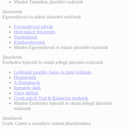
Minden Tematikus játszótéri eszközök
Játszóterek
Egyensúlyozó és mászó játszótéri eszközök
Egyensúlyozó pályák
Hegymászó felszerelés
Trambulinok
Kötélszerkezetek
Minden Egyensúlyozó és mászó játszótéri eszközök
Játszóterek
Érzékelést fejlesztő és oktató jellegű játszótéri eszközök
Lejátszási panelek, hang- és zenei lejátszás
Homokjáték
A Homokgyár
Interaktív játék
Vizes játékok
GymLudic® Trail & Balancing modulok
Minden Érzékelést fejlesztő és oktató jellegű játszótéri
eszközök
Játszóterek
Grafic Games a személyre szabott játszóterekhez