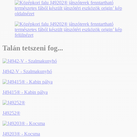
Talán tetszeni fog...
J4942-V - Szalmakunyhó
J49415® - Kabin pálya
J49252®
J49203® - Kocsma