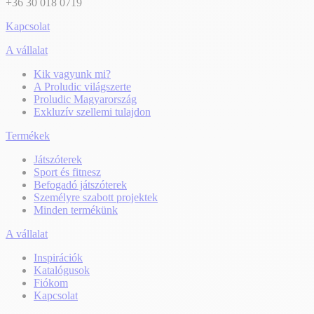
+36 30 018 0719
Kapcsolat
A vállalat
Kik vagyunk mi?
A Proludic világszerte
Proludic Magyarország
Exkluzív szellemi tulajdon
Termékek
Játszóterek
Sport és fitnesz
Befogadó játszóterek
Személyre szabott projektek
Minden termékünk
A vállalat
Inspirációk
Katalógusok
Fiókom
Kapcsolat