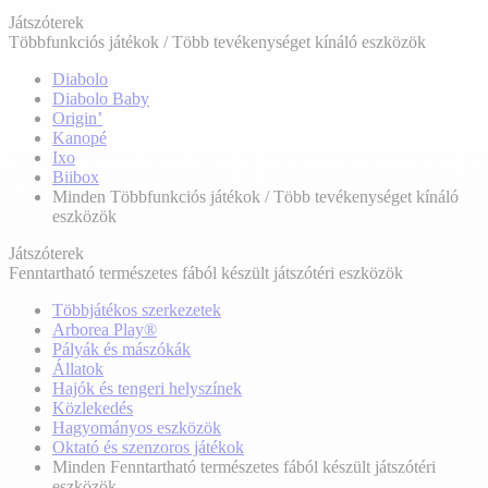
Játszóterek
Többfunkciós játékok / Több tevékenységet kínáló eszközök
Diabolo
Diabolo Baby
Origin’
Kanopé
Ixo
Biibox
Minden Többfunkciós játékok / Több tevékenységet kínáló
eszközök
Játszóterek
Fenntartható természetes fából készült játszótéri eszközök
Többjátékos szerkezetek
Arborea Play®
Pályák és mászókák
Állatok
Hajók és tengeri helyszínek
Közlekedés
Hagyományos eszközök
Oktató és szenzoros játékok
Minden Fenntartható természetes fából készült játszótéri
eszközök