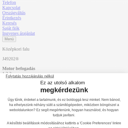
Telefon
Kapcsolat
Országváltás
Érintkezés
Keresés
Saját fiók
Ingyenes árajánlat
Menü
Középkori falu
J49202®
Motor befogadás
1
2
3
Érzékszervi befogadás
1
2
3
Mentális befogadás
1
2
3
Főoldal
Termékek
Játszóterek
Többfunkciós játékok / Több
tevékenységet kínáló eszközök
Origin’
J49202®
J49201®
Vissza a listához
J49203®