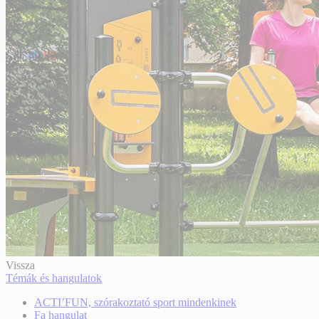
Vissza
Témák és hangulatok
ACTI’FUN, szórakoztató sport mindenkinek
Fa hangulat