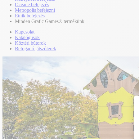
Oceane befejezés
Metropolis befejezni
Etnik befejezés
Minden Grafic Games® termékünk
Kapcsolat
Katalógusok
Köztéri bútorok
Befogadó játszóterek