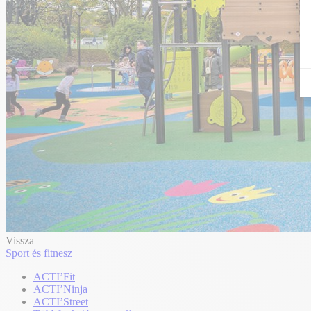
Vissza
Sport és fitnesz
ACTI’Fit
ACTI’Ninja
ACTI’Street