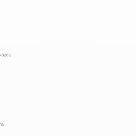
zközök
zök