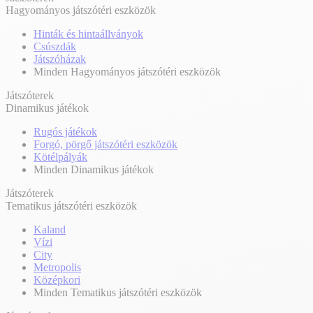
Hagyományos játszótéri eszközök
Hinták és hintaállványok
Csúszdák
Játszóházak
Minden Hagyományos játszótéri eszközök
Játszóterek
Dinamikus játékok
Rugós játékok
Forgó, pörgő játszótéri eszközök
Kötélpályák
Minden Dinamikus játékok
Játszóterek
Tematikus játszótéri eszközök
Kaland
Vízi
City
Metropolis
Középkori
Minden Tematikus játszótéri eszközök