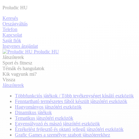
Proludic HU
Keresés
Országváltás
Telefon
Kapcsolat
Saját fiók
Ingyenes árajánlat
Proludic HU
Játszóterek
Sport és fitnesz
Témák és hangulatok
Kik vagyunk mi?
Vissza
Játszóterek
Többfunkciós játékok / Több tevékenységet kínáló eszközök
Fenntartható természetes fából készült játszótéri eszközök
Hagyományos játszótéri eszközök
Dinamikus játékok
Tematikus játszótéri eszközök
Egyensúlyozó és mászó játszótéri eszközök
Érzékelést fejlesztő és oktató jellegű játszótéri eszközök
Grafic Games a személyre szabott játszóterekhez