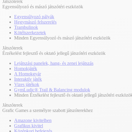
Játszóterek
Egyensúlyozó és mászó játszótéri eszközök
Egyensúlyozó pályák
Hegymászó felszerelés
Trambulinok
Kötélszerkezetek
Minden Egyensúlyozó és mászó játszótéri eszközök
Játszóterek
Érzékelést fejlesztő és oktató jellegű játszótéri eszközök
Lejátszási panelek, hang- és zenei lejátszás
Homokjáték
A Homokgyár
Interaktív játék
Vizes játékok
GymLudic® Trail & Balancing modulok
Minden Érzékelést fejlesztő és oktató jellegű játszótéri eszközö
Játszóterek
Grafic Games a személyre szabott játszóterekhez
Amazone kivitelben
Grafikus kivitel
Középkori befejezés