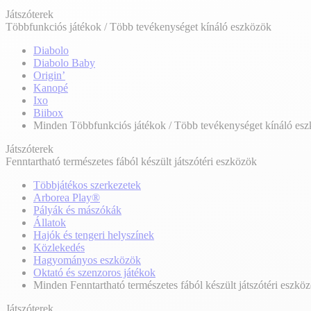
Játszóterek
Többfunkciós játékok / Több tevékenységet kínáló eszközök
Diabolo
Diabolo Baby
Origin’
Kanopé
Ixo
Biibox
Minden Többfunkciós játékok / Több tevékenységet kínáló es
Játszóterek
Fenntartható természetes fából készült játszótéri eszközök
Többjátékos szerkezetek
Arborea Play®
Pályák és mászókák
Állatok
Hajók és tengeri helyszínek
Közlekedés
Hagyományos eszközök
Oktató és szenzoros játékok
Minden Fenntartható természetes fából készült játszótéri eszkö
Játszóterek