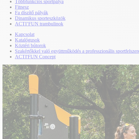
Többfunkciós sportpálya
Fitnesz
Fa díszítő pályák
Dinamikus sporteszközök
ACTI’FUN trambulinok
Kapcsolat
Katalógusok
Köztéri bútorok
Szakértőkkel való együttműködés a professzionális sportfelszer
ACTI'FUN Concept