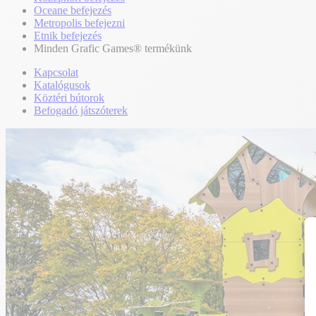
Oceane befejezés
Metropolis befejezni
Etnik befejezés
Minden Grafic Games® termékünk
Kapcsolat
Katalógusok
Köztéri bútorok
Befogadó játszóterek