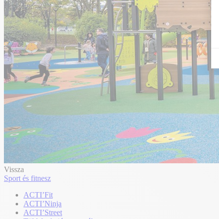
Vissza
Sport és fitnesz
ACTI’Fit
ACTI’Ninja
ACTI’Street