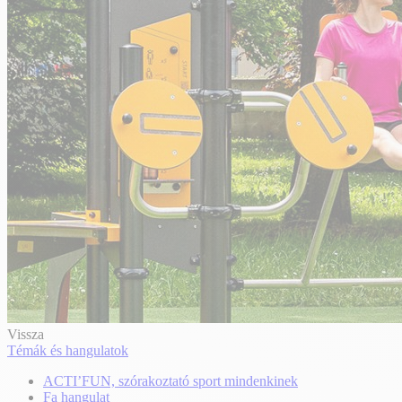
Vissza
Témák és hangulatok
ACTI’FUN, szórakoztató sport mindenkinek
Fa hangulat