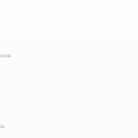
zközök
zök