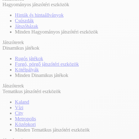
Hagyományos játszótéri eszközök
Hinták és hintaállványok
Csúszdák
Játszóházak
Minden Hagyományos játszótéri eszközök
Játszóterek
Dinamikus játékok
Rugós játékok
Forgó, pörgő játszótéri eszközök
Kötélpályák
Minden Dinamikus játékok
Játszóterek
Tematikus játszótéri eszközök
Kaland
Vízi
City
Metropolis
Középkori
Minden Tematikus játszótéri eszközök