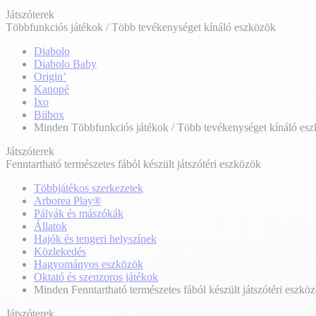
Játszóterek
Többfunkciós játékok / Több tevékenységet kínáló eszközök
Diabolo
Diabolo Baby
Origin’
Kanopé
Ixo
Biibox
Minden Többfunkciós játékok / Több tevékenységet kínáló es
Játszóterek
Fenntartható természetes fából készült játszótéri eszközök
Többjátékos szerkezetek
Arborea Play®
Pályák és mászókák
Állatok
Hajók és tengeri helyszínek
Közlekedés
Hagyományos eszközök
Oktató és szenzoros játékok
Minden Fenntartható természetes fából készült játszótéri eszkö
Játszóterek