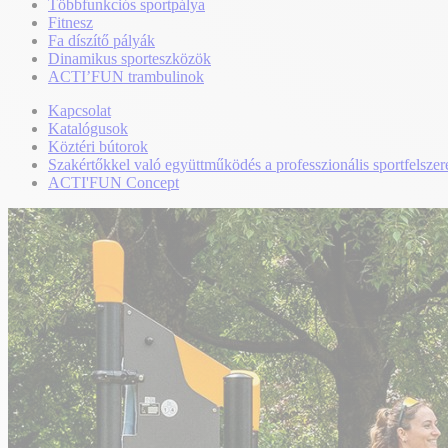
Többfunkciós sportpálya
Fitnesz
Fa díszítő pályák
Dinamikus sporteszközök
ACTI’FUN trambulinok
Kapcsolat
Katalógusok
Köztéri bútorok
Szakértőkkel való együttműködés a professzionális sportfelszer
ACTI'FUN Concept