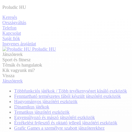
Proludic HU
Keresés
Országváltás
Telefon
Kapcsolat
Saját fiók
Ingyenes árajánlat
Proludic HU
Játszóterek
Sport és fitnesz
Témák és hangulatok
Kik vagyunk mi?
Vissza
Játszóterek
Többfunkciós játékok / Több tevékenységet kínáló eszközök
Fenntartható természetes fából készült játszótéri eszközök
Hagyományos játszótéri eszközök
Dinamikus játékok
Tematikus játszótéri eszközök
Egyensúlyozó és mászó játszótéri eszközök
Érzékelést fejlesztő és oktató jellegű játszótéri eszközök
Grafic Games a személyre szabott játszóterekhez