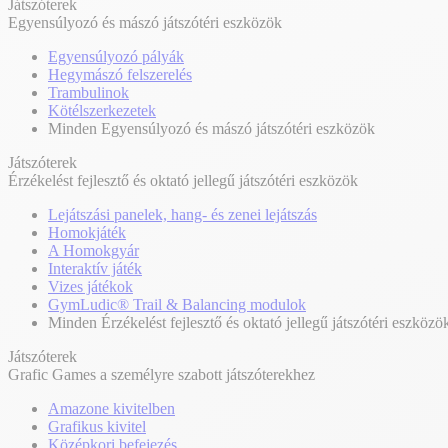
Játszóterek
Egyensúlyozó és mászó játszótéri eszközök
Egyensúlyozó pályák
Hegymászó felszerelés
Trambulinok
Kötélszerkezetek
Minden Egyensúlyozó és mászó játszótéri eszközök
Játszóterek
Érzékelést fejlesztő és oktató jellegű játszótéri eszközök
Lejátszási panelek, hang- és zenei lejátszás
Homokjáték
A Homokgyár
Interaktív játék
Vizes játékok
GymLudic® Trail & Balancing modulok
Minden Érzékelést fejlesztő és oktató jellegű játszótéri eszközö
Játszóterek
Grafic Games a személyre szabott játszóterekhez
Amazone kivitelben
Grafikus kivitel
Középkori befejezés