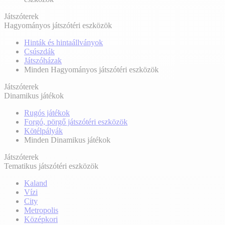
Játszóterek
Hagyományos játszótéri eszközök
Hinták és hintaállványok
Csúszdák
Játszóházak
Minden Hagyományos játszótéri eszközök
Játszóterek
Dinamikus játékok
Rugós játékok
Forgó, pörgő játszótéri eszközök
Kötélpályák
Minden Dinamikus játékok
Játszóterek
Tematikus játszótéri eszközök
Kaland
Vízi
City
Metropolis
Középkori