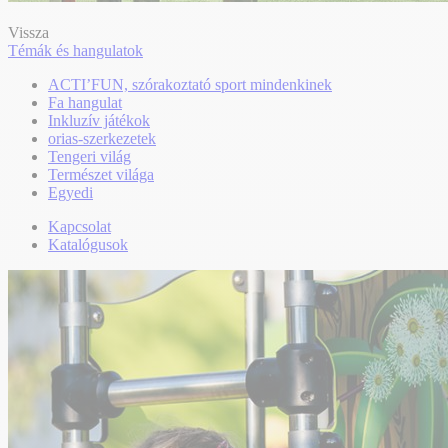
Vissza
Témák és hangulatok
ACTI’FUN, szórakoztató sport mindenkinek
Fa hangulat
Inkluzív játékok
orias-szerkezetek
Tengeri világ
Természet világa
Egyedi
Kapcsolat
Katalógusok