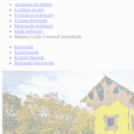
Amazone kivitelben
Grafikus kivitel
Középkori befejezés
Oceane befejezés
Metropolis befejezni
Etnik befejezés
Minden Grafic Games® termékünk
Kapcsolat
Katalógusok
Köztéri bútorok
Befogadó játszóterek