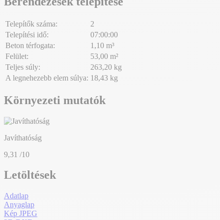
Berendezések telepítése
Telepítők száma:
2
Telepítési idő:
07:00:00
Beton térfogata:
1,10 m³
Felület:
53,00 m²
Teljes súly:
263,20 kg
A legnehezebb elem súlya:
18,43 kg
Környezeti mutatók
Javíthatóság
9,31
/10
Letöltések
Adatlap
Anyaglap
Kép JPEG