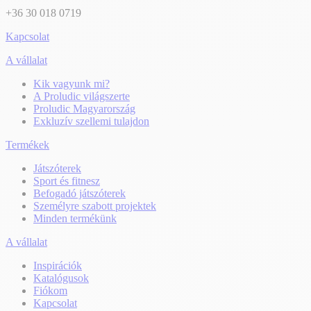
+36 30 018 0719
Kapcsolat
A vállalat
Kik vagyunk mi?
A Proludic világszerte
Proludic Magyarország
Exkluzív szellemi tulajdon
Termékek
Játszóterek
Sport és fitnesz
Befogadó játszóterek
Személyre szabott projektek
Minden termékünk
A vállalat
Inspirációk
Katalógusok
Fiókom
Kapcsolat