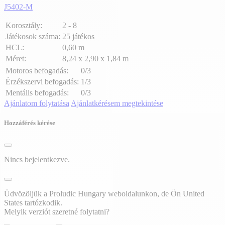
J5402-M
Korosztály:
2 - 8
Játékosok száma:
25 játékos
HCL:
0,60 m
Méret:
8,24 x 2,90 x 1,84 m
Motoros befogadás:
0/3
Érzékszervi befogadás:
1/3
Mentális befogadás:
0/3
Ajánlatom folytatása
Ajánlatkérésem megtekintése
Hozzáférés kérése
Nincs bejelentkezve.
Üdvözöljük a Proludic Hungary weboldalunkon, de Ön United
States tartózkodik.
Melyik verziót szeretné folytatni?