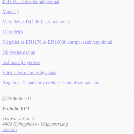
J5910® - Heveder pályavonal
Minőség
Megfelel az ISO 9001 szabványnak
Megfelelés
Megfelel az EN1176 és EN16630 európai szabványoknak
Díjnyertes design
Számos díj nyertese
Értékesítés utáni szolgáltatás
Rugalmas és hatékony értékesítés utáni szolgáltatás
Proludic KFT
Tiszavasvári út 72
4400 Nyíregyháza - Magyarország
Telefon