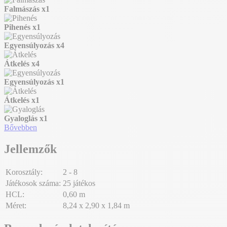
Falmászás
x1
Pihenés
x1
Egyensúlyozás
x4
Átkelés
x4
Egyensúlyozás
x1
Átkelés
x1
Gyaloglás
x1
Bővebben
Jellemzők
Korosztály:
2 - 8
Játékosok száma:
25 játékos
HCL:
0,60 m
Méret:
8,24 x 2,90 x 1,84 m