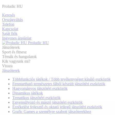
Proludic HU
Keresés
Országváltás
Telefon
Kapcsolat
Saját fiók
Ingyenes árajánlat
Proludic HU
Játszóterek
Sport és fitnesz
Témák és hangulatok
Kik vagyunk mi?
Vissza
Játszóterek
Többfunkciós játékok / Több tevékenységet kínáló eszközök
Fenntartható természetes fából készült játszótéri eszközök
Hagyományos játszótéri eszközök
Dinamikus játékok
Tematikus játszótéri eszközök
Egyensúlyozó és mászó játszótéri eszközök
Érzékelést fejlesztő és oktató jellegű játszótéri eszközök
Grafic Games a személyre szabott játszóterekhez