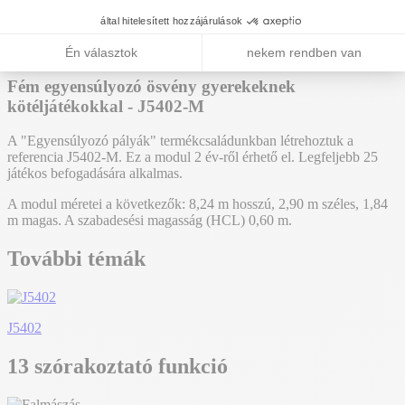
J5402
Hozzáadás az árajánlathoz
Fém egyensúlyozó ösvény gyerekeknek
kötéljátékokkal - J5402-M
A "Egyensúlyozó pályák" termékcsaládunkban létrehoztuk a
referencia J5402-M. Ez a modul 2 év-ről érhető el. Legfeljebb 25
játékos befogadására alkalmas.
A modul méretei a következők: 8,24 m hosszú, 2,90 m széles, 1,84
m magas. A szabadesési magasság (HCL) 0,60 m.
További témák
J5402
13 szórakoztató funkció