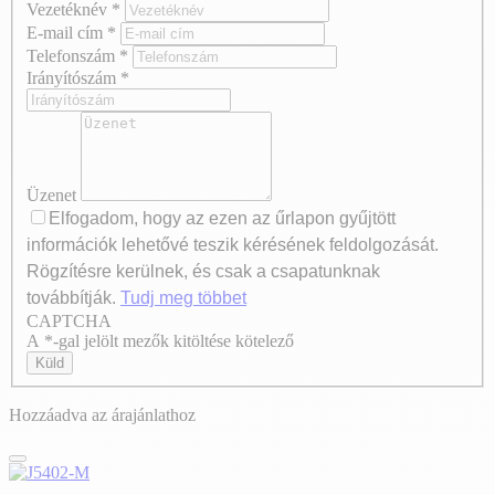
Vezetéknév
*
E-mail cím
*
Telefonszám
*
Irányítószám
*
Üzenet
Elfogadom, hogy az ezen az űrlapon gyűjtött
információk lehetővé teszik kérésének feldolgozását.
Rögzítésre kerülnek, és csak a csapatunknak
továbbítják.
Tudj meg többet
CAPTCHA
Axeptio consent
A *-gal jelölt mezők kitöltése kötelező
Küld
Hozzáadva az árajánlathoz