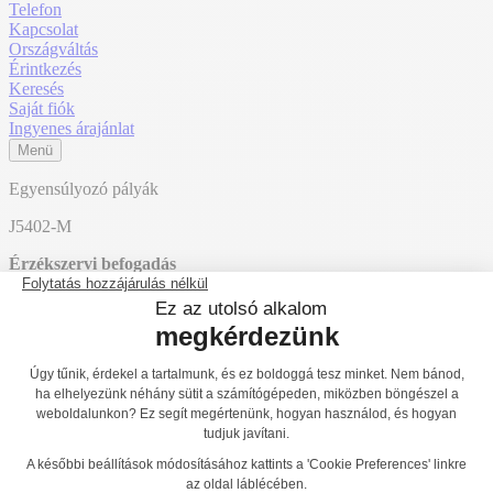
Telefon
Kapcsolat
Országváltás
Érintkezés
Keresés
Saját fiók
Ingyenes árajánlat
Menü
Egyensúlyozó pályák
J5402-M
Érzékszervi befogadás
1
2
3
Főoldal
Termékek
Játszóterek
Egyensúlyozó és mászó játszótéri
eszközök
Egyensúlyozó pályák
J5402-M
J5402
Vissza a listához
J5403
J5402-M
További témák: