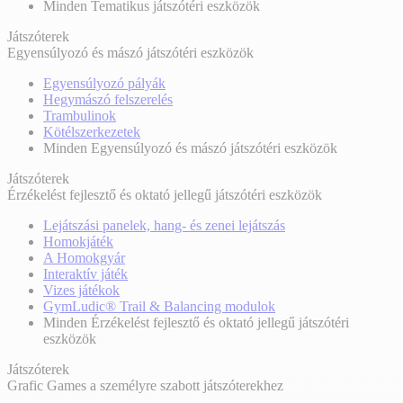
Minden Tematikus játszótéri eszközök
Játszóterek
Egyensúlyozó és mászó játszótéri eszközök
Egyensúlyozó pályák
Hegymászó felszerelés
Trambulinok
Kötélszerkezetek
Minden Egyensúlyozó és mászó játszótéri eszközök
Játszóterek
Érzékelést fejlesztő és oktató jellegű játszótéri eszközök
Lejátszási panelek, hang- és zenei lejátszás
Homokjáték
A Homokgyár
Interaktív játék
Vizes játékok
GymLudic® Trail & Balancing modulok
Minden Érzékelést fejlesztő és oktató jellegű játszótéri
eszközök
Játszóterek
Grafic Games a személyre szabott játszóterekhez