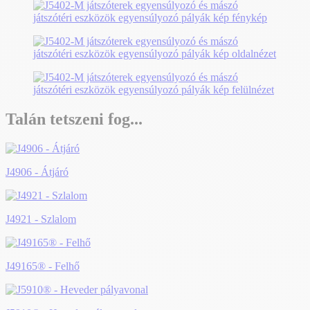
Talán tetszeni fog...
J4906 - Átjáró
J4921 - Szlalom
J49165® - Felhő