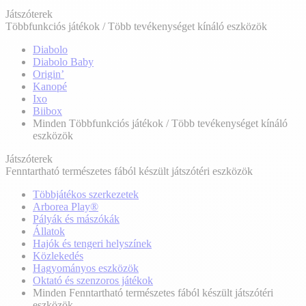
Játszóterek
Többfunkciós játékok / Több tevékenységet kínáló eszközök
Diabolo
Diabolo Baby
Origin’
Kanopé
Ixo
Biibox
Minden Többfunkciós játékok / Több tevékenységet kínáló
eszközök
Játszóterek
Fenntartható természetes fából készült játszótéri eszközök
Többjátékos szerkezetek
Arborea Play®
Pályák és mászókák
Állatok
Hajók és tengeri helyszínek
Közlekedés
Hagyományos eszközök
Oktató és szenzoros játékok
Minden Fenntartható természetes fából készült játszótéri
eszközök