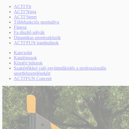
ACTI’Fit
ACTI’Ninja
ACTI’Street
Többfunkciós sportpálya
Fitnesz
Fa díszítő pályák
Dinamikus sporteszközök
ACTI’FUN trambulinok
Kapcsolat
Katalógusok
Köztéri bútorok
Szakértőkkel való együttműködés a professzionális
sportfelszerelésekért
ACTI'FUN Concept