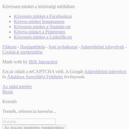
Kövessen minket a közösségi médiában
Kövessen minket a Facebookon
Kövess minket Instagramon
Kövessen minket a Youtube-on
Kövess minket a Pinteresten
Kövessen minket a LinkedIn-en
Fiókom
-
Honlaptérkép
-
Jogi nyilatkozat
-
Adatvédelmi irányelvek
-
Cookie-k szerkesztése
Made with
by
IRIS Interactive
Ezt az oldalt a reCAPTCHA védi. A Google
Adatvédelmi irányelvei
és
Általános Szerződési Feltételei
érvényesek.
Az oldal tetejére
Bezár
Keresés
Termék, referencia keresése...
Az összes eredmény megtekintése