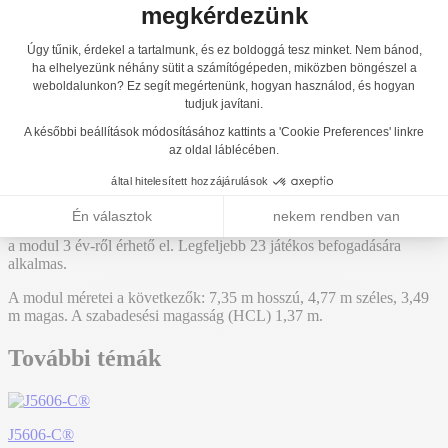
J5606
További témák:
J5606-C®
Hozzáadás az árajánlathoz
Többjátékos eszközök mászó tevékenységekkel,
egyensúlyozó ösvénnyel és csúszdával - J5606
A "Kanopé" termékcsaládunkban létrehoztuk a referencia J5606. Ez
a modul 3 év-ről érhető el. Legfeljebb 23 játékos befogadására
alkalmas.
A modul méretei a következők: 7,35 m hosszú, 4,77 m széles, 3,49
m magas. A szabadesési magasság (HCL) 1,37 m.
További témák
J5606-C®