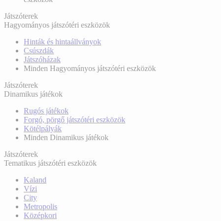
Játszóterek
Hagyományos játszótéri eszközök
Hinták és hintaállványok
Csúszdák
Játszóházak
Minden Hagyományos játszótéri eszközök
Játszóterek
Dinamikus játékok
Rugós játékok
Forgó, pörgő játszótéri eszközök
Kötélpályák
Minden Dinamikus játékok
Játszóterek
Tematikus játszótéri eszközök
Kaland
Vízi
City
Metropolis
Középkori