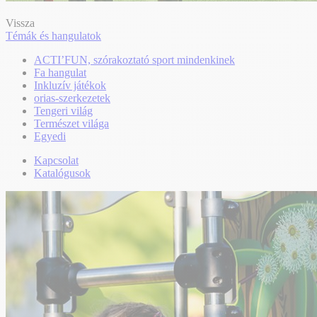
Vissza
Témák és hangulatok
ACTI’FUN, szórakoztató sport mindenkinek
Fa hangulat
Inkluzív játékok
orias-szerkezetek
Tengeri világ
Természet világa
Egyedi
Kapcsolat
Katalógusok