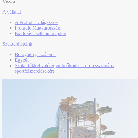
Vissza
A vállalat
A Proludic világszerte
Proludic Magyarország
Exkluzív szellemi tulajdon
Szakterületeink
Befogadó játszóterek
Egyedi
Szakértőkkel való együttműködés a professzionális
sportfelszerelésekért