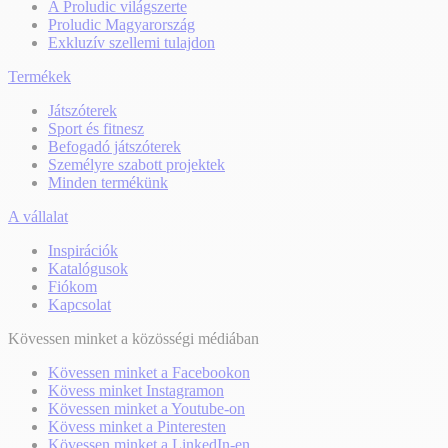
A Proludic világszerte
Proludic Magyarország
Exkluzív szellemi tulajdon
Termékek
Játszóterek
Sport és fitnesz
Befogadó játszóterek
Személyre szabott projektek
Minden termékünk
A vállalat
Inspirációk
Katalógusok
Fiókom
Kapcsolat
Kövessen minket a közösségi médiában
Kövessen minket a Facebookon
Kövess minket Instagramon
Kövessen minket a Youtube-on
Kövess minket a Pinteresten
Kövessen minket a LinkedIn-en