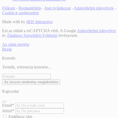
Fiókom
-
Honlaptérkép
-
Jogi nyilatkozat
-
Adatvédelmi irányelvek
-
Cookie-k szerkesztése
Made with
by
IRIS Interactive
Ezt az oldalt a reCAPTCHA védi. A Google
Adatvédelmi irányelvei
és
Általános Szerződési Feltételei
érvényesek.
Az oldal tetejére
Bezár
Keresés
Termék, referencia keresése...
Az összes eredmény megtekintése
Kapcsolat
Email*
Jelszó*
Emlékezz rám