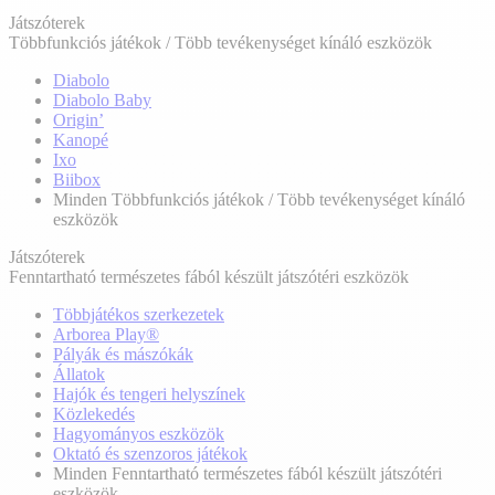
Játszóterek
Többfunkciós játékok / Több tevékenységet kínáló eszközök
Diabolo
Diabolo Baby
Origin’
Kanopé
Ixo
Biibox
Minden Többfunkciós játékok / Több tevékenységet kínáló
eszközök
Játszóterek
Fenntartható természetes fából készült játszótéri eszközök
Többjátékos szerkezetek
Arborea Play®
Pályák és mászókák
Állatok
Hajók és tengeri helyszínek
Közlekedés
Hagyományos eszközök
Oktató és szenzoros játékok
Minden Fenntartható természetes fából készült játszótéri
eszközök