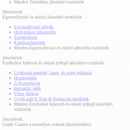
Minden Tematikus játszótéri eszközök
Játszóterek
Egyensúlyozó és mászó játszótéri eszközök
Egyensúlyozó pályák
Hegymászó felszerelés
Trambulinok
Kötélszerkezetek
Minden Egyensúlyozó és mászó játszótéri eszközök
Játszóterek
Érzékelést fejlesztő és oktató jellegű játszótéri eszközök
Lejátszási panelek, hang- és zenei lejátszás
Homokjáték
A Homokgyár
Interaktív játék
Vizes játékok
GymLudic® Trail & Balancing modulok
Minden Érzékelést fejlesztő és oktató jellegű játszótéri
eszközök
Játszóterek
Grafic Games a személyre szabott játszóterekhez