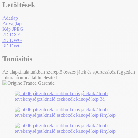
Letöltések
Adatlap
Anyaglap
Kép JPEG
2D DXF
2D DWG
3D DWG
Tanúsítás
Az alapkínálatunkban szereplő összes játék és sporteszköz független
laboratórium által hitelesített.