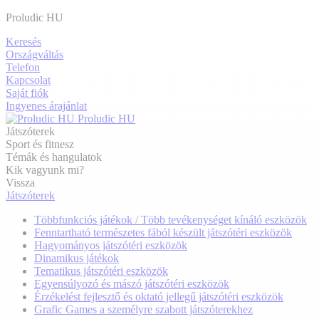
Proludic HU
Keresés
Országváltás
Telefon
Kapcsolat
Saját fiók
Ingyenes árajánlat
Proludic HU
Játszóterek
Sport és fitnesz
Témák és hangulatok
Kik vagyunk mi?
Vissza
Játszóterek
Többfunkciós játékok / Több tevékenységet kínáló eszközök
Fenntartható természetes fából készült játszótéri eszközök
Hagyományos játszótéri eszközök
Dinamikus játékok
Tematikus játszótéri eszközök
Egyensúlyozó és mászó játszótéri eszközök
Érzékelést fejlesztő és oktató jellegű játszótéri eszközök
Grafic Games a személyre szabott játszóterekhez