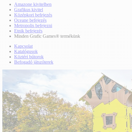
Amazone kivitelben
Grafikus kivitel
Középkori befejezés
Oceane befejezés
Metropolis befejezni
Etnik befejezés
Minden Grafic Games® termékünk
Kapcsolat
Katalógusok
Köztéri bútorok
Befogadó játszóterek