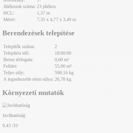
Játékosok száma:
23 játékos
HCL:
1,37 m
Méret:
7,35 x 4,77 x 3,49 m
Berendezések telepítése
Telepítők száma:
2
Telepítési idő:
18:00:00
Beton térfogata:
0,60 m³
Felület:
55,00 m²
Teljes súly:
598,16 kg
A legnehezebb elem súlya:
26,78 kg
Környezeti mutatók
Javíthatóság
9,43
/10