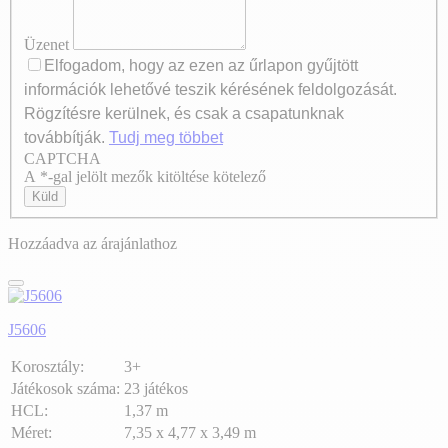
Üzenet
Elfogadom, hogy az ezen az űrlapon gyűjtött
információk lehetővé teszik kérésének feldolgozását.
Rögzítésre kerülnek, és csak a csapatunknak
továbbítják.
Tudj meg többet
CAPTCHA
Axeptio consent
A *-gal jelölt mezők kitöltése kötelező
Küld
Hozzáadva az árajánlathoz
J5606
Korosztály:
3+
Játékosok száma:
23 játékos
HCL:
1,37 m
Méret:
7,35 x 4,77 x 3,49 m