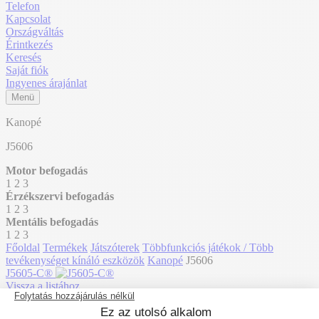
Telefon
Kapcsolat
Országváltás
Érintkezés
Keresés
Saját fiók
Ingyenes árajánlat
Menü
Kanopé
J5606
Motor befogadás
1
2
3
Érzékszervi befogadás
1
2
3
Mentális befogadás
1
2
3
Főoldal
Termékek
Játszóterek
Többfunkciós játékok / Több
tevékenységet kínáló eszközök
Kanopé
J5606
J5605-C®
Vissza a listához
J5606-C®