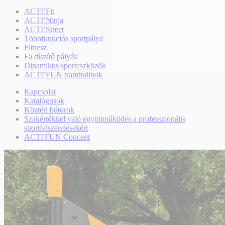
ACTI’Fit
ACTI’Ninja
ACTI’Street
Többfunkciós sportpálya
Fitnesz
Fa díszítő pályák
Dinamikus sporteszközök
ACTI’FUN trambulinok
Kapcsolat
Katalógusok
Köztéri bútorok
Szakértőkkel való együttműködés a professzionális
sportfelszerelésekért
ACTI'FUN Concept