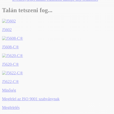
Talán tetszeni fog...
J5602
J5608-C®
J5620-C®
J5622-C®
Minőség
Megfelel az ISO 9001 szabványnak
Megfelelés