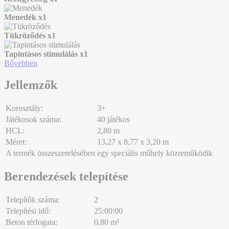
Menedék
x1
Tükröződés
x1
Tapintásos stimulálás
x1
Bővebben
Jellemzők
Korosztály:
3+
Játékosok száma:
40 játékos
HCL:
2,80 m
Méret:
13,27 x 8,77 x 3,20 m
A termék összeszerelésében egy speciális műhely közreműködik
Berendezések telepítése
Telepítők száma:
2
Telepítési idő:
25:00:00
Beton térfogata:
0,80 m³