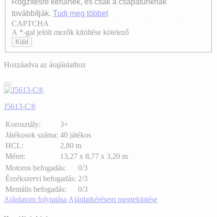
Rögzítésre kerülnek, és csak a csapatunknak
továbbítják.
Tudj meg többet
CAPTCHA
Axeptio consent
A *-gal jelölt mezők kitöltése kötelező
Küld
Hozzáadva az árajánlathoz
J5613-C®
Korosztály:
3+
Játékosok száma:
40 játékos
HCL:
2,80 m
Méret:
13,27 x 8,77 x 3,20 m
Motoros befogadás:
0/3
Érzékszervi befogadás:
2/3
Mentális befogadás:
0/3
Ajánlatom folytatása
Ajánlatkérésem megtekintése