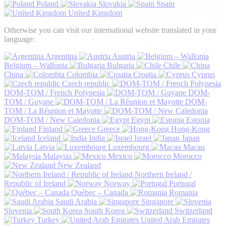
Poland
Slovakia
Spain
United Kingdom
Otherwise you can visit our international website translated in your
language:
Argentina
Austria
Belgium – Wallonia
Bulgaria
Chile
China
Colombia
Croatia
Cyprus
Czech republic
DOM-TOM / French Polynesia
DOM-
TOM / Guyane
DOM-
TOM / La Réunion et Mayotte
DOM-TOM / New Caledonia
Egypt
Estonia
Finland
Greece
Hong-Kong
Iceland
India
Israel
Japan
Latvia
Luxembourg
Macau
Malaysia
Mexico
Morocco
New Zealand
Northern Ireland /
Republic of Ireland
Norway
Portugal
Québec – Canada
Romania
Saudi Arabia
Singapore
Slovenia
South Korea
Switzerland
Turkey
United Arab Emirates