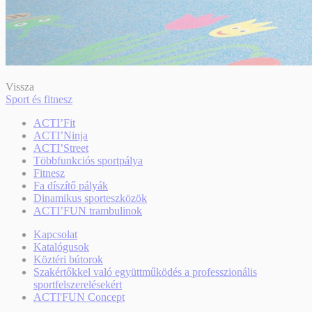
Vissza
Sport és fitnesz
ACTI’Fit
ACTI’Ninja
ACTI’Street
Többfunkciós sportpálya
Fitnesz
Fa díszítő pályák
Dinamikus sporteszközök
ACTI’FUN trambulinok
Kapcsolat
Katalógusok
Köztéri bútorok
Szakértőkkel való együttműködés a professzionális
sportfelszerelésekért
ACTI'FUN Concept