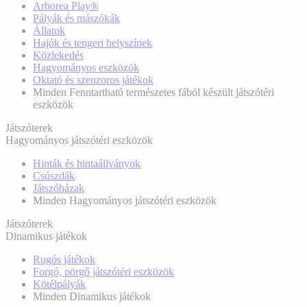
Arborea Play®
Pályák és mászókák
Állatok
Hajók és tengeri helyszínek
Közlekedés
Hagyományos eszközök
Oktató és szenzoros játékok
Minden Fenntartható természetes fából készült játszótéri
eszközök
Játszóterek
Hagyományos játszótéri eszközök
Hinták és hintaállványok
Csúszdák
Játszóházak
Minden Hagyományos játszótéri eszközök
Játszóterek
Dinamikus játékok
Rugós játékok
Forgó, pörgő játszótéri eszközök
Kötélpályák
Minden Dinamikus játékok