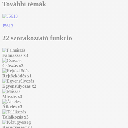
További témák
J5613
22 szórakoztató funkció
Falmászás
x3
Csúszás
x3
Rejtőzködés
x1
Egyensúlyozás
x2
Mászás
x3
Átkelés
x3
Találkozás
x3
Kézügyesség
x1