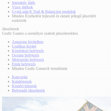
Interaktív játék
Vizes játékok
GymLudic® Trail & Balancing modulok
Minden Érzékelést fejlesztő és oktató jellegű játszótéri
eszközök
Játszóterek
Grafic Games a személyre szabott játszóterekhez
Amazone kivitelben
Grafikus kivitel
Középkori befejezés
Oceane befejezés
Metropolis befejezni
Etnik befejezés
Minden Grafic Games® termékünk
Kapcsolat
Katalógusok
Köztéri bútorok
Befogadó játszóterek