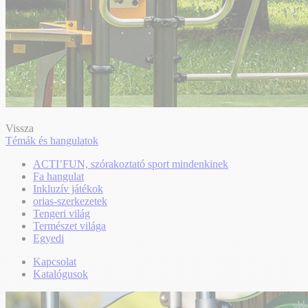
Vissza
Témák és hangulatok
ACTI’FUN, szórakoztató sport mindenkinek
Fa hangulat
Inkluzív játékok
orias-szerkezetek
Tengeri világ
Természet világa
Egyedi
Kapcsolat
Katalógusok