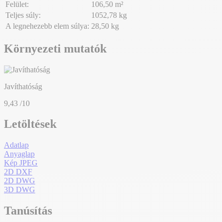
Felület:
106,50 m²
Teljes súly:
1052,78 kg
A legnehezebb elem súlya:
28,50 kg
Környezeti mutatók
Javíthatóság
9,43
/10
Letöltések
Adatlap
Anyaglap
Kép JPEG
2D DXF
2D DWG
3D DWG
Tanúsítás