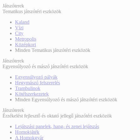
Játszóterek
Tematikus játszótéri eszközök
Kaland
Vízi
City
Metropolis
Középkori
Minden Tematikus játszótéri eszközök
Játszóterek
Egyensúlyozó és mászó játszótéri eszközök
Egyensúlyozó pályák
Hegymászó felszerelés
Trambulinok
Kötélszerkezetek
Minden Egyensúlyozó és mászó játszótéri eszközök
Játszóterek
Érzékelést fejlesztő és oktató jellegű játszótéri eszközök
Lejátszási panelek, hang- és zenei lejátszás
Homokjáték
A Homokgyár