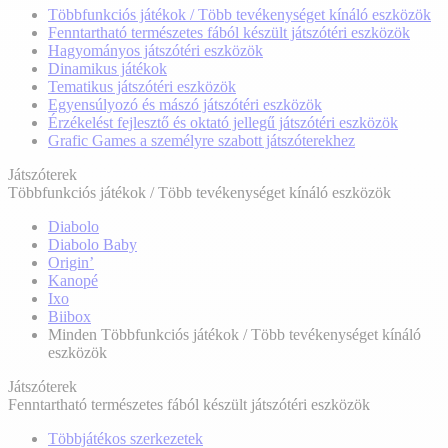
Többfunkciós játékok / Több tevékenységet kínáló eszközök
Fenntartható természetes fából készült játszótéri eszközök
Hagyományos játszótéri eszközök
Dinamikus játékok
Tematikus játszótéri eszközök
Egyensúlyozó és mászó játszótéri eszközök
Érzékelést fejlesztő és oktató jellegű játszótéri eszközök
Grafic Games a személyre szabott játszóterekhez
Játszóterek
Többfunkciós játékok / Több tevékenységet kínáló eszközök
Diabolo
Diabolo Baby
Origin’
Kanopé
Ixo
Biibox
Minden Többfunkciós játékok / Több tevékenységet kínáló
eszközök
Játszóterek
Fenntartható természetes fából készült játszótéri eszközök
Többjátékos szerkezetek