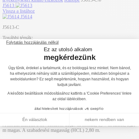
J5613
Vissza a listához
J5614
J5613-C
További témák:
J5613
Hozzáadás az árajánlathoz
Többjátékos eszköz csúszdákkal, emelt játszóházzal
és egyensúlyozó pályával fahatású színben - J5613-
C®
A "Kanopé" termékcsaládunkban létrehoztuk a referencia J5613-
C®. Ez a modul 3 év-ről érhető el. Legfeljebb 40 játékos
befogadására alkalmas.
A modul méretei a következők: 13,27 m hosszú, 8,77 m széles, 3,20
m magas. A szabadesési magasság (HCL) 2,80 m.