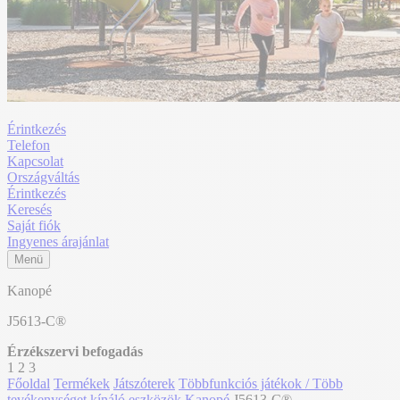
Érintkezés
Telefon
Kapcsolat
Országváltás
Érintkezés
Keresés
Saját fiók
Ingyenes árajánlat
Menü
Kanopé
J5613-C®
Érzékszervi befogadás
1
2
3
Főoldal
Termékek
Játszóterek
Többfunkciós játékok / Több
tevékenységet kínáló eszközök
Kanopé
J5613-C®