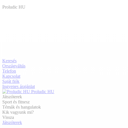
Proludic HU
Keresés
Országváltás
Telefon
Kapcsolat
Saját fiók
Ingyenes árajánlat
Proludic HU
Játszóterek
Sport és fitnesz
Témák és hangulatok
Kik vagyunk mi?
Vissza
Játszóterek