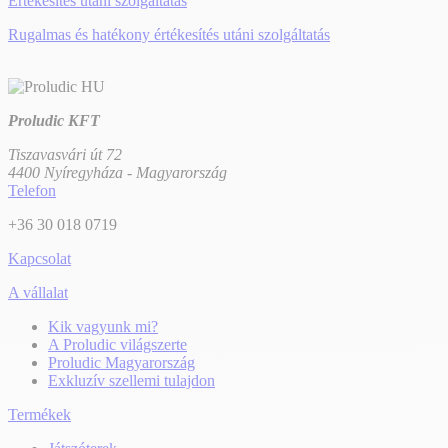
Értékesítés utáni szolgáltatás
Rugalmas és hatékony értékesítés utáni szolgáltatás
Proludic KFT
Tiszavasvári út 72
4400 Nyíregyháza - Magyarország
Telefon
+36 30 018 0719
Kapcsolat
A vállalat
Kik vagyunk mi?
A Proludic világszerte
Proludic Magyarország
Exkluzív szellemi tulajdon
Termékek