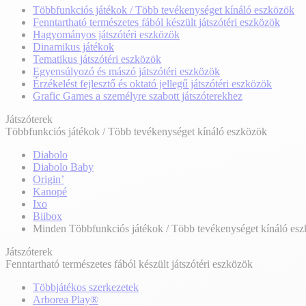
Többfunkciós játékok / Több tevékenységet kínáló eszközök
Fenntartható természetes fából készült játszótéri eszközök
Hagyományos játszótéri eszközök
Dinamikus játékok
Tematikus játszótéri eszközök
Egyensúlyozó és mászó játszótéri eszközök
Érzékelést fejlesztő és oktató jellegű játszótéri eszközök
Grafic Games a személyre szabott játszóterekhez
Játszóterek
Többfunkciós játékok / Több tevékenységet kínáló eszközök
Diabolo
Diabolo Baby
Origin’
Kanopé
Ixo
Biibox
Minden Többfunkciós játékok / Több tevékenységet kínáló es
Játszóterek
Fenntartható természetes fából készült játszótéri eszközök
Többjátékos szerkezetek
Arborea Play®