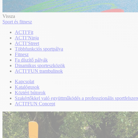
Vissza
Sport és fitnesz
ACTI’Fit
ACTI’Ninja
ACTI’Street
Többfunkciós sportpálya
Fitnesz
Fa díszítő pályák
Dinamikus sporteszközök
ACTI’FUN trambulinok
Kapcsolat
Katalógusok
Köztéri bútorok
Szakértőkkel való együttműködés a professzionális sportfelszer
ACTI'FUN Concept