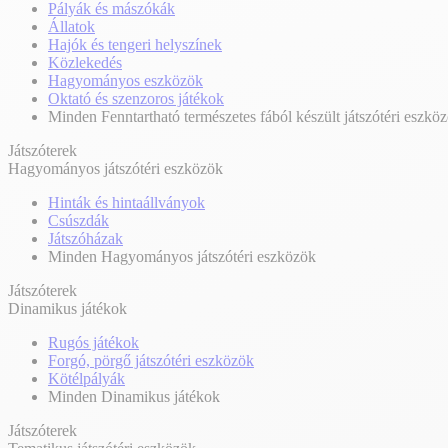
Pályák és mászókák
Állatok
Hajók és tengeri helyszínek
Közlekedés
Hagyományos eszközök
Oktató és szenzoros játékok
Minden Fenntartható természetes fából készült játszótéri eszkö
Játszóterek
Hagyományos játszótéri eszközök
Hinták és hintaállványok
Csúszdák
Játszóházak
Minden Hagyományos játszótéri eszközök
Játszóterek
Dinamikus játékok
Rugós játékok
Forgó, pörgő játszótéri eszközök
Kötélpályák
Minden Dinamikus játékok
Játszóterek