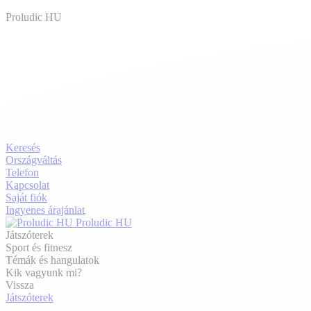
Proludic HU
Keresés
Országváltás
Telefon
Kapcsolat
Saját fiók
Ingyenes árajánlat
Proludic HU
Játszóterek
Sport és fitnesz
Témák és hangulatok
Kik vagyunk mi?
Vissza
Játszóterek