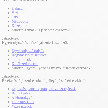
Tematikus játszótéri eszközök
Kaland
Vízi
City
Metropolis
Középkori
Minden Tematikus játszótéri eszközök
Játszóterek
Egyensúlyozó és mászó játszótéri eszközök
Egyensúlyozó pályák
Hegymászó felszerelés
Trambulinok
Kötélszerkezetek
Minden Egyensúlyozó és mászó játszótéri eszközök
Játszóterek
Érzékelést fejlesztő és oktató jellegű játszótéri eszközök
Lejátszási panelek, hang- és zenei lejátszás
Homokjáték
A Homokgyár
Interaktív játék
Vizes játékok