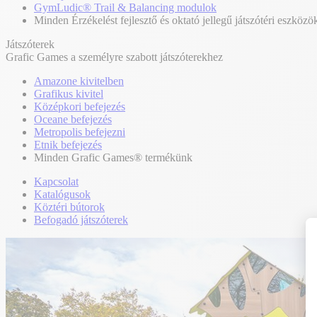
GymLudic® Trail & Balancing modulok
Minden Érzékelést fejlesztő és oktató jellegű játszótéri eszközö
Játszóterek
Grafic Games a személyre szabott játszóterekhez
Amazone kivitelben
Grafikus kivitel
Középkori befejezés
Oceane befejezés
Metropolis befejezni
Etnik befejezés
Minden Grafic Games® termékünk
Kapcsolat
Katalógusok
Köztéri bútorok
Befogadó játszóterek