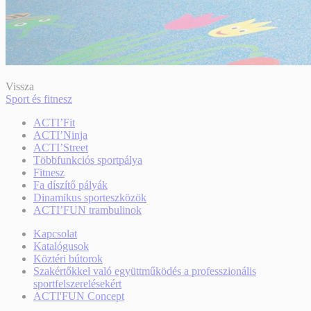
Vissza
Sport és fitnesz
ACTI’Fit
ACTI’Ninja
ACTI’Street
Többfunkciós sportpálya
Fitnesz
Fa díszítő pályák
Dinamikus sporteszközök
ACTI’FUN trambulinok
Kapcsolat
Katalógusok
Köztéri bútorok
Szakértőkkel való együttműködés a professzionális
sportfelszerelésekért
ACTI'FUN Concept