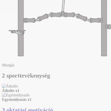
Mozgás
2 sporttevékenység
Átkelés
x1
Egyensúlyozás
x1
3 oktatási motiváció