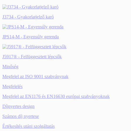
J3734 - Gyakorlatjelző karó
JPS14-M - Egyensúly gerenda
J5917® - Felfüggesztett lépcsők
Minőség
Megfelel az ISO 9001 szabványnak
Megfelelés
Megfelel az EN1176 és EN16630 európai szabványoknak
Díjnyertes design
Számos díj nyertese
Értékesítés utáni szolgáltatás