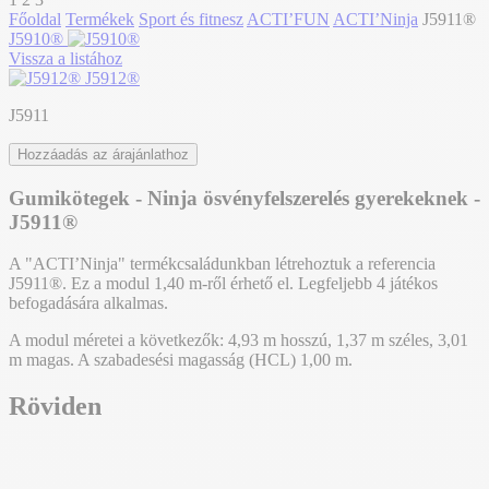
Főoldal
Termékek
Sport és fitnesz
ACTI’FUN
ACTI’Ninja
J5911®
J5910®
Vissza a listához
J5912®
J5911
Hozzáadás az árajánlathoz
Gumikötegek - Ninja ösvényfelszerelés gyerekeknek -
J5911®
A "ACTI’Ninja" termékcsaládunkban létrehoztuk a referencia
J5911®. Ez a modul 1,40 m-ről érhető el. Legfeljebb 4 játékos
befogadására alkalmas.
A modul méretei a következők: 4,93 m hosszú, 1,37 m széles, 3,01
m magas. A szabadesési magasság (HCL) 1,00 m.
Röviden