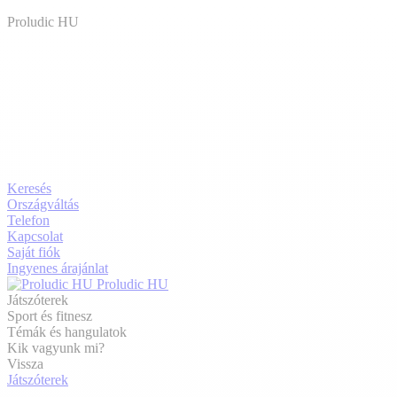
Proludic HU
Keresés
Országváltás
Telefon
Kapcsolat
Saját fiók
Ingyenes árajánlat
Proludic HU
Játszóterek
Sport és fitnesz
Témák és hangulatok
Kik vagyunk mi?
Vissza
Játszóterek