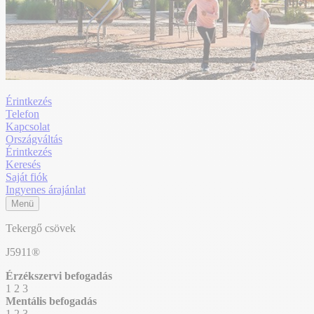
Érintkezés
Telefon
Kapcsolat
Országváltás
Érintkezés
Keresés
Saját fiók
Ingyenes árajánlat
Menü
Tekergő csövek
J5911®
Érzékszervi befogadás
1
2
3
Mentális befogadás
1
2
3