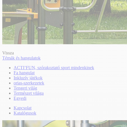
Vissza
Témák és hangulatok
ACTI’FUN, szórakoztató sport mindenkinek
Fa hangulat
Inkluzív játékok
orias-szerkezetek
Tengeri világ
Természet világa
Egyedi
Kapcsolat
Katalógusok