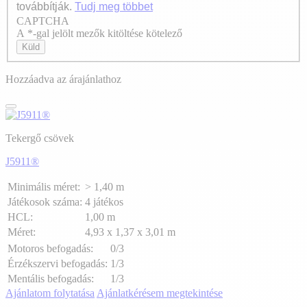
továbbítják.
Tudj meg többet
CAPTCHA
Axeptio consent
A *-gal jelölt mezők kitöltése kötelező
Küld
Hozzáadva az árajánlathoz
Tekergő csövek
J5911®
Minimális méret:
> 1,40 m
Játékosok száma:
4 játékos
HCL:
1,00 m
Méret:
4,93 x 1,37 x 3,01 m
Motoros befogadás:
0/3
Érzékszervi befogadás:
1/3
Mentális befogadás:
1/3
Ajánlatom folytatása
Ajánlatkérésem megtekintése