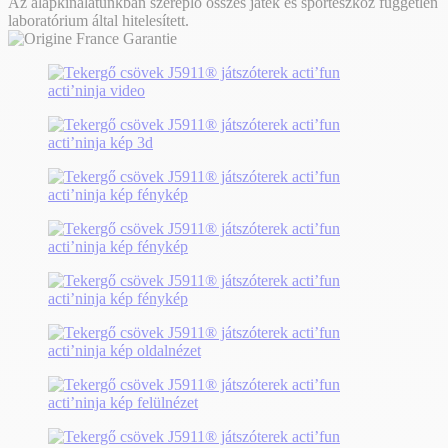
Az alapkínálatunkban szereplő összes játék és sporteszköz független
laboratórium által hitelesített.