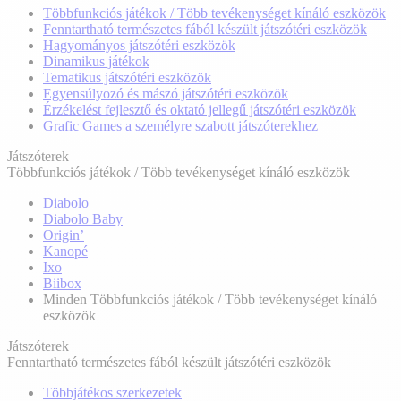
Többfunkciós játékok / Több tevékenységet kínáló eszközök
Fenntartható természetes fából készült játszótéri eszközök
Hagyományos játszótéri eszközök
Dinamikus játékok
Tematikus játszótéri eszközök
Egyensúlyozó és mászó játszótéri eszközök
Érzékelést fejlesztő és oktató jellegű játszótéri eszközök
Grafic Games a személyre szabott játszóterekhez
Játszóterek
Többfunkciós játékok / Több tevékenységet kínáló eszközök
Diabolo
Diabolo Baby
Origin’
Kanopé
Ixo
Biibox
Minden Többfunkciós játékok / Több tevékenységet kínáló
eszközök
Játszóterek
Fenntartható természetes fából készült játszótéri eszközök
Többjátékos szerkezetek