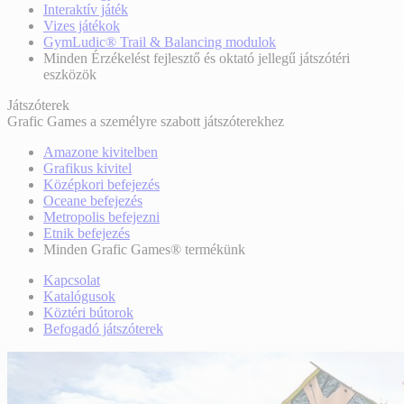
Interaktív játék
Vizes játékok
GymLudic® Trail & Balancing modulok
Minden Érzékelést fejlesztő és oktató jellegű játszótéri
eszközök
Játszóterek
Grafic Games a személyre szabott játszóterekhez
Amazone kivitelben
Grafikus kivitel
Középkori befejezés
Oceane befejezés
Metropolis befejezni
Etnik befejezés
Minden Grafic Games® termékünk
Kapcsolat
Katalógusok
Köztéri bútorok
Befogadó játszóterek