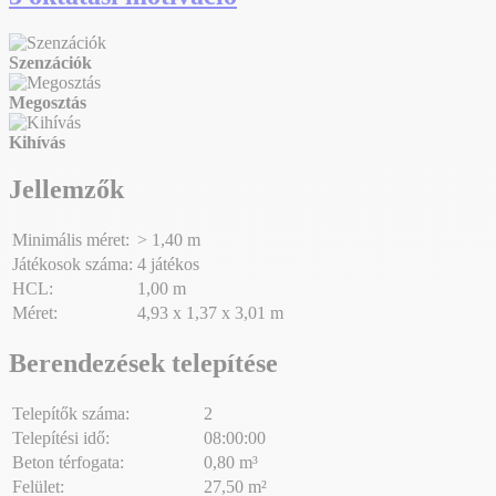
Szenzációk
Megosztás
Kihívás
Jellemzők
Minimális méret:
> 1,40 m
Játékosok száma:
4 játékos
HCL:
1,00 m
Méret:
4,93 x 1,37 x 3,01 m
Berendezések telepítése
Telepítők száma:
2
Telepítési idő:
08:00:00
Beton térfogata:
0,80 m³
Felület:
27,50 m²