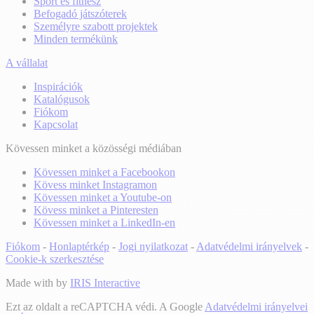
Sport és fitnesz
Befogadó játszóterek
Személyre szabott projektek
Minden termékünk
A vállalat
Inspirációk
Katalógusok
Fiókom
Kapcsolat
Kövessen minket a közösségi médiában
Kövessen minket a Facebookon
Kövess minket Instagramon
Kövessen minket a Youtube-on
Kövess minket a Pinteresten
Kövessen minket a LinkedIn-en
Fiókom
-
Honlaptérkép
-
Jogi nyilatkozat
-
Adatvédelmi irányelvek
-
Cookie-k szerkesztése
Made with
by
IRIS Interactive
Ezt az oldalt a reCAPTCHA védi. A Google
Adatvédelmi irányelvei