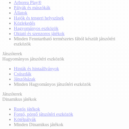
Arborea Play®
Pályák és mászókák
Állatok
Hajók és tengeri helyszínek
Közlekedés
Hagyományos eszközök
Oktató és szenzoros játékok
Minden Fenntartható természetes fából készült játszótéri
eszközök
Játszóterek
Hagyományos játszótéri eszközök
Hinták és hintaállványok
Csúszdák
Játszóházak
Minden Hagyományos játszótéri eszközök
Játszóterek
Dinamikus játékok
Rugós játékok
Forgó, pörgő játszótéri eszközök
Kötélpályák
Minden Dinamikus játékok