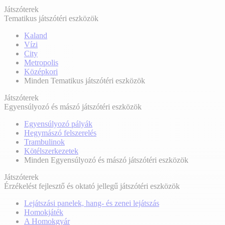
Játszóterek
Tematikus játszótéri eszközök
Kaland
Vízi
City
Metropolis
Középkori
Minden Tematikus játszótéri eszközök
Játszóterek
Egyensúlyozó és mászó játszótéri eszközök
Egyensúlyozó pályák
Hegymászó felszerelés
Trambulinok
Kötélszerkezetek
Minden Egyensúlyozó és mászó játszótéri eszközök
Játszóterek
Érzékelést fejlesztő és oktató jellegű játszótéri eszközök
Lejátszási panelek, hang- és zenei lejátszás
Homokjáték
A Homokgyár