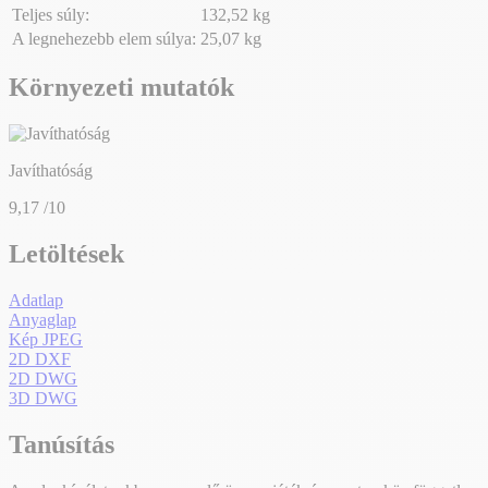
Teljes súly:
132,52 kg
A legnehezebb elem súlya:
25,07 kg
Környezeti mutatók
Javíthatóság
9,17
/10
Letöltések
Adatlap
Anyaglap
Kép JPEG
2D DXF
2D DWG
3D DWG
Tanúsítás