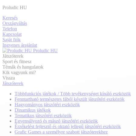
Proludic HU
Keresés
Országváltás
Telefon
Kapcsolat
Saját fiók
Ingyenes árajánlat
Proludic HU
Játszóterek
Sport és fitnesz
Témák és hangulatok
Kik vagyunk mi?
Vissza
Játszóterek
Többfunkciós játékok / Több tevékenységet kínáló eszközök
Fenntartható természetes fából készült játszótéri eszközök
Hagyományos játszótéri eszközök
Dinamikus játékok
Tematikus játszótéri eszközök
Egyensúlyozó és mászó játszótéri eszközök
Érzékelést fejlesztő és oktató jellegű játszótéri eszközök
Grafic Games a személyre szabott játszóterekhez