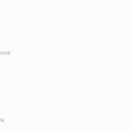
zközök
zök