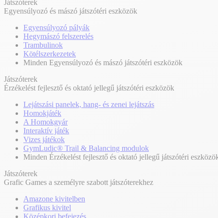
Játszóterek
Egyensúlyozó és mászó játszótéri eszközök
Egyensúlyozó pályák
Hegymászó felszerelés
Trambulinok
Kötélszerkezetek
Minden Egyensúlyozó és mászó játszótéri eszközök
Játszóterek
Érzékelést fejlesztő és oktató jellegű játszótéri eszközök
Lejátszási panelek, hang- és zenei lejátszás
Homokjáték
A Homokgyár
Interaktív játék
Vizes játékok
GymLudic® Trail & Balancing modulok
Minden Érzékelést fejlesztő és oktató jellegű játszótéri eszközö
Játszóterek
Grafic Games a személyre szabott játszóterekhez
Amazone kivitelben
Grafikus kivitel
Középkori befejezés