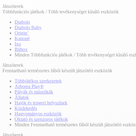
Játszóterek
Többfunkciós játékok / Több tevékenységet kínáló eszközök
Diabolo
Diabolo Baby
Origin’
Kanopé
Ixo
Biibox
Minden Többfunkciós játékok / Több tevékenységet kínáló es
Játszóterek
Fenntartható természetes fából készült játszótéri eszközök
Többjátékos szerkezetek
Arborea Play®
Pályák és mászókák
Állatok
Hajók és tengeri helyszínek
Közlekedés
Hagyományos eszközök
Oktató és szenzoros játékok
Minden Fenntartható természetes fából készült játszótéri eszkö
Játszóterek