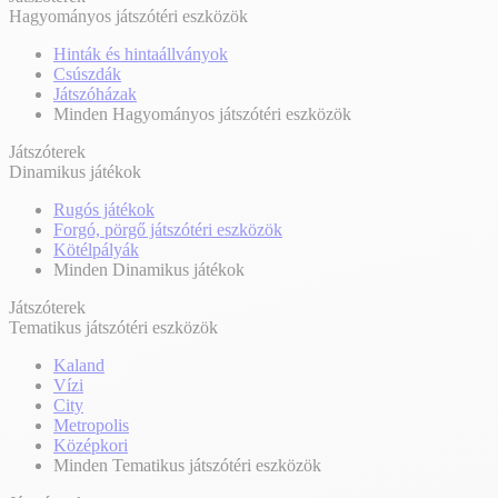
Hagyományos játszótéri eszközök
Hinták és hintaállványok
Csúszdák
Játszóházak
Minden Hagyományos játszótéri eszközök
Játszóterek
Dinamikus játékok
Rugós játékok
Forgó, pörgő játszótéri eszközök
Kötélpályák
Minden Dinamikus játékok
Játszóterek
Tematikus játszótéri eszközök
Kaland
Vízi
City
Metropolis
Középkori
Minden Tematikus játszótéri eszközök