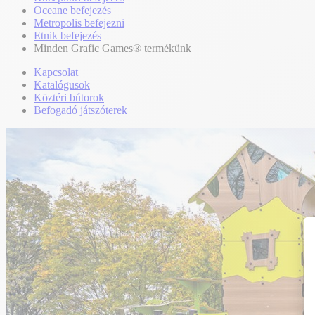
Oceane befejezés
Metropolis befejezni
Etnik befejezés
Minden Grafic Games® termékünk
Kapcsolat
Katalógusok
Köztéri bútorok
Befogadó játszóterek