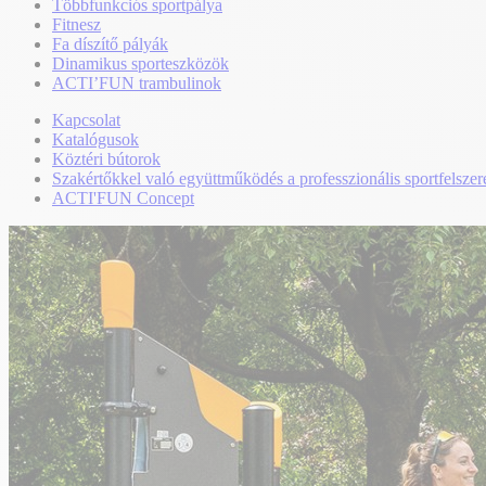
Többfunkciós sportpálya
Fitnesz
Fa díszítő pályák
Dinamikus sporteszközök
ACTI’FUN trambulinok
Kapcsolat
Katalógusok
Köztéri bútorok
Szakértőkkel való együttműködés a professzionális sportfelszer
ACTI'FUN Concept