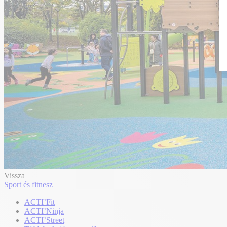
Vissza
Sport és fitnesz
ACTI’Fit
ACTI’Ninja
ACTI’Street