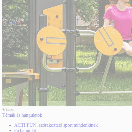
Vissza
Témák és hangulatok
ACTI’FUN, szórakoztató sport mindenkinek
Fa hangulat