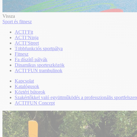
Vissza
Sport és fitnesz
ACTI’Fit
ACTI’Ninja
ACTI’Street
Többfunkciós sportpálya
Fitnesz
Fa díszítő pályák
Dinamikus sporteszközök
ACTI’FUN trambulinok
Kapcsolat
Katalógusok
Köztéri bútorok
Szakértőkkel való együttműködés a professzionális sportfelszer
ACTI'FUN Concept