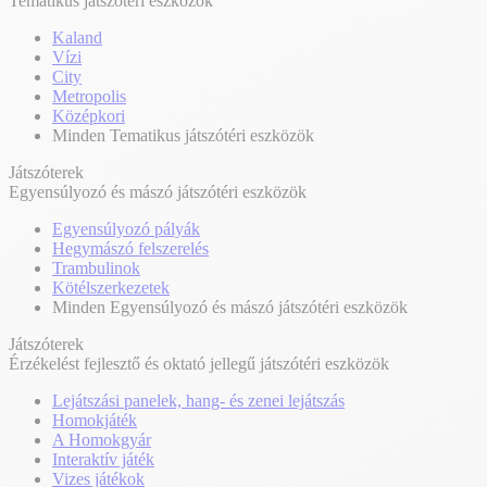
Tematikus játszótéri eszközök
Kaland
Vízi
City
Metropolis
Középkori
Minden Tematikus játszótéri eszközök
Játszóterek
Egyensúlyozó és mászó játszótéri eszközök
Egyensúlyozó pályák
Hegymászó felszerelés
Trambulinok
Kötélszerkezetek
Minden Egyensúlyozó és mászó játszótéri eszközök
Játszóterek
Érzékelést fejlesztő és oktató jellegű játszótéri eszközök
Lejátszási panelek, hang- és zenei lejátszás
Homokjáték
A Homokgyár
Interaktív játék
Vizes játékok