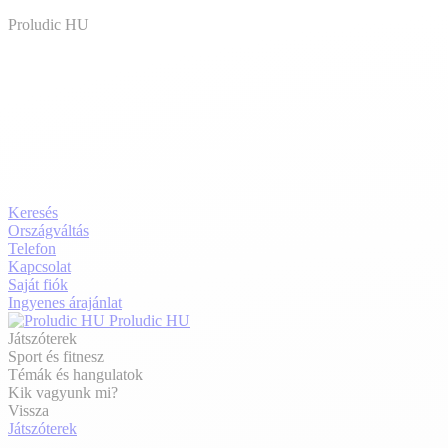
Proludic HU
Keresés
Országváltás
Telefon
Kapcsolat
Saját fiók
Ingyenes árajánlat
Proludic HU
Játszóterek
Sport és fitnesz
Témák és hangulatok
Kik vagyunk mi?
Vissza
Játszóterek