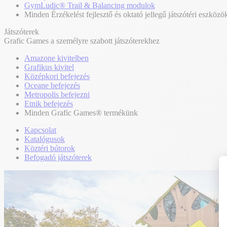
GymLudic® Trail & Balancing modulok
Minden Érzékelést fejlesztő és oktató jellegű játszótéri eszközö
Játszóterek
Grafic Games a személyre szabott játszóterekhez
Amazone kivitelben
Grafikus kivitel
Középkori befejezés
Oceane befejezés
Metropolis befejezni
Etnik befejezés
Minden Grafic Games® termékünk
Kapcsolat
Katalógusok
Köztéri bútorok
Befogadó játszóterek