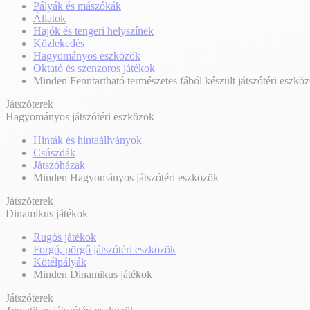
Pályák és mászókák
Állatok
Hajók és tengeri helyszínek
Közlekedés
Hagyományos eszközök
Oktató és szenzoros játékok
Minden Fenntartható természetes fából készült játszótéri eszkö
Játszóterek
Hagyományos játszótéri eszközök
Hinták és hintaállványok
Csúszdák
Játszóházak
Minden Hagyományos játszótéri eszközök
Játszóterek
Dinamikus játékok
Rugós játékok
Forgó, pörgő játszótéri eszközök
Kötélpályák
Minden Dinamikus játékok
Játszóterek