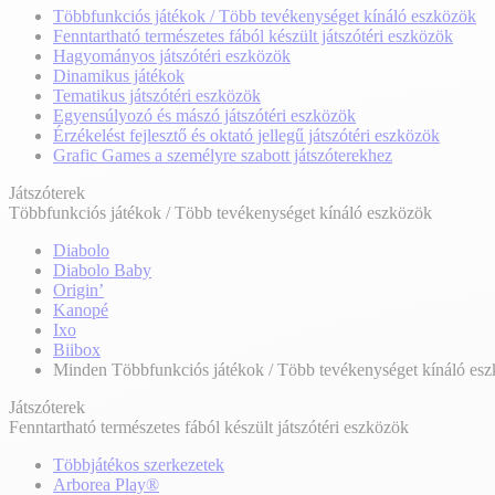
Többfunkciós játékok / Több tevékenységet kínáló eszközök
Fenntartható természetes fából készült játszótéri eszközök
Hagyományos játszótéri eszközök
Dinamikus játékok
Tematikus játszótéri eszközök
Egyensúlyozó és mászó játszótéri eszközök
Érzékelést fejlesztő és oktató jellegű játszótéri eszközök
Grafic Games a személyre szabott játszóterekhez
Játszóterek
Többfunkciós játékok / Több tevékenységet kínáló eszközök
Diabolo
Diabolo Baby
Origin’
Kanopé
Ixo
Biibox
Minden Többfunkciós játékok / Több tevékenységet kínáló es
Játszóterek
Fenntartható természetes fából készült játszótéri eszközök
Többjátékos szerkezetek
Arborea Play®