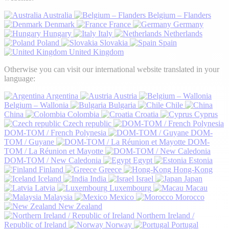
Australia
Belgium – Flanders
Denmark
France
Germany
Hungary
Italy
Netherlands
Poland
Slovakia
Spain
United Kingdom
Otherwise you can visit our international website translated in your
language:
Argentina
Austria
Belgium – Wallonia
Bulgaria
Chile
China
Colombia
Croatia
Cyprus
Czech republic
DOM-TOM / French Polynesia
DOM-
TOM / Guyane
DOM-
TOM / La Réunion et Mayotte
DOM-TOM / New Caledonia
Egypt
Estonia
Finland
Greece
Hong-Kong
Iceland
India
Israel
Japan
Latvia
Luxembourg
Macau
Malaysia
Mexico
Morocco
New Zealand
Northern Ireland /
Republic of Ireland
Norway
Portugal