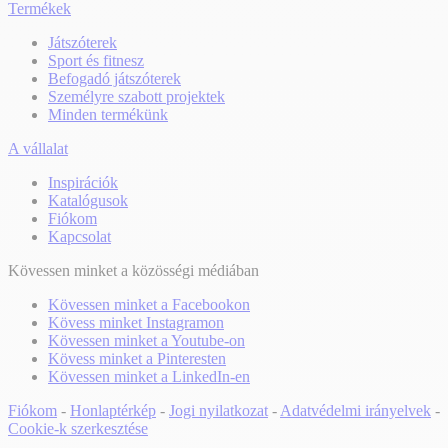
Termékek
Játszóterek
Sport és fitnesz
Befogadó játszóterek
Személyre szabott projektek
Minden termékünk
A vállalat
Inspirációk
Katalógusok
Fiókom
Kapcsolat
Kövessen minket a közösségi médiában
Kövessen minket a Facebookon
Kövess minket Instagramon
Kövessen minket a Youtube-on
Kövess minket a Pinteresten
Kövessen minket a LinkedIn-en
Fiókom
-
Honlaptérkép
-
Jogi nyilatkozat
-
Adatvédelmi irányelvek
-
Cookie-k szerkesztése