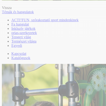
Vissza
Témák és hangulatok
ACTI’FUN, szórakoztató sport mindenkinek
Fa hangulat
Inkluzív játékok
orias-szerkezetek
Tengeri világ
Természet világa
Egyedi
Kapcsolat
Katalógusok