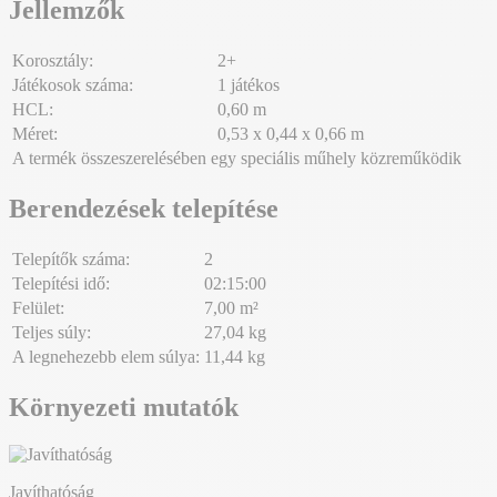
Jellemzők
Korosztály:
2+
Játékosok száma:
1 játékos
HCL:
0,60 m
Méret:
0,53 x 0,44 x 0,66 m
A termék összeszerelésében egy speciális műhely közreműködik
Berendezések telepítése
Telepítők száma:
2
Telepítési idő:
02:15:00
Felület:
7,00 m²
Teljes súly:
27,04 kg
A legnehezebb elem súlya:
11,44 kg
Környezeti mutatók
Javíthatóság