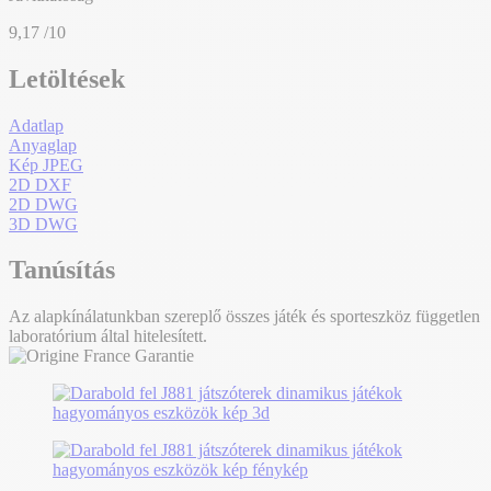
9,17
/10
Letöltések
Adatlap
Anyaglap
Kép JPEG
2D DXF
2D DWG
3D DWG
Tanúsítás
Az alapkínálatunkban szereplő összes játék és sporteszköz független
laboratórium által hitelesített.