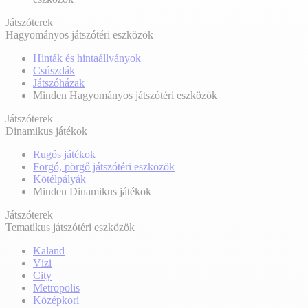
Játszóterek
Hagyományos játszótéri eszközök
Hinták és hintaállványok
Csúszdák
Játszóházak
Minden Hagyományos játszótéri eszközök
Játszóterek
Dinamikus játékok
Rugós játékok
Forgó, pörgő játszótéri eszközök
Kötélpályák
Minden Dinamikus játékok
Játszóterek
Tematikus játszótéri eszközök
Kaland
Vízi
City
Metropolis
Középkori