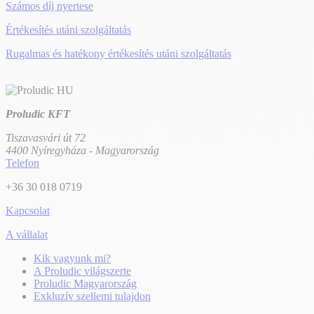
Számos díj nyertese
Értékesítés utáni szolgáltatás
Rugalmas és hatékony értékesítés utáni szolgáltatás
Proludic KFT
Tiszavasvári út 72
4400 Nyíregyháza - Magyarország
Telefon
+36 30 018 0719
Kapcsolat
A vállalat
Kik vagyunk mi?
A Proludic világszerte
Proludic Magyarország
Exkluzív szellemi tulajdon