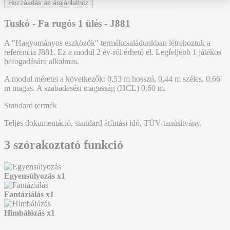
Hozzáadás az árajánlathoz
Tuskó - Fa rugós 1 ülés - J881
A "Hagyományos eszközök" termékcsaládunkban létrehoztuk a
referencia J881. Ez a modul 2 év-ről érhető el. Legfeljebb 1 játékos
befogadására alkalmas.
A modul méretei a következők: 0,53 m hosszú, 0,44 m széles, 0,66
m magas. A szabadesési magasság (HCL) 0,60 m.
Standard termék
Teljes dokumentáció, standard átfutási idő, TÜV-tanúsítvány.
3 szórakoztató funkció
Egyensúlyozás
x1
Fantáziálás
x1
Himbálózás
x1