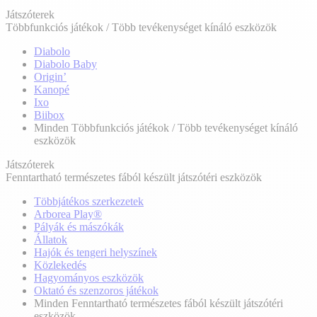
Játszóterek
Többfunkciós játékok / Több tevékenységet kínáló eszközök
Diabolo
Diabolo Baby
Origin’
Kanopé
Ixo
Biibox
Minden Többfunkciós játékok / Több tevékenységet kínáló
eszközök
Játszóterek
Fenntartható természetes fából készült játszótéri eszközök
Többjátékos szerkezetek
Arborea Play®
Pályák és mászókák
Állatok
Hajók és tengeri helyszínek
Közlekedés
Hagyományos eszközök
Oktató és szenzoros játékok
Minden Fenntartható természetes fából készült játszótéri
eszközök