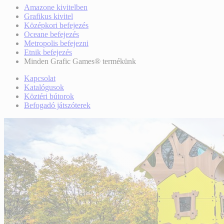
Amazone kivitelben
Grafikus kivitel
Középkori befejezés
Oceane befejezés
Metropolis befejezni
Etnik befejezés
Minden Grafic Games® termékünk
Kapcsolat
Katalógusok
Köztéri bútorok
Befogadó játszóterek