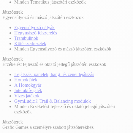
Minden Tematikus játszótéri eszközök
Játszóterek
Egyensúlyozó és mászó játszótéri eszközök
Egyensúlyozó pályák
Hegymászó felszerelés
Trambulinok
Kötélszerkezetek
Minden Egyensúlyozó és mászó játszótéri eszközök
Játszóterek
Érzékelést fejlesztő és oktató jellegű játszótéri eszközök
Lejátszási panelek, hang- és zenei lejátszás
Homokjáték
A Homokgyár
Interaktív játék
Vizes játékok
GymLudic® Trail & Balancing modulok
Minden Érzékelést fejlesztő és oktató jellegű játszótéri
eszközök
Játszóterek
Grafic Games a személyre szabott játszóterekhez