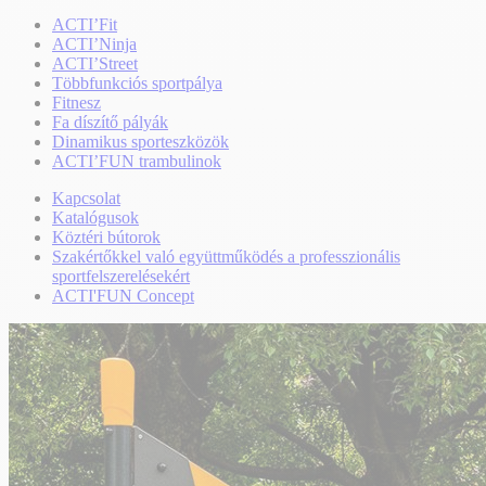
ACTI’Fit
ACTI’Ninja
ACTI’Street
Többfunkciós sportpálya
Fitnesz
Fa díszítő pályák
Dinamikus sporteszközök
ACTI’FUN trambulinok
Kapcsolat
Katalógusok
Köztéri bútorok
Szakértőkkel való együttműködés a professzionális
sportfelszerelésekért
ACTI'FUN Concept