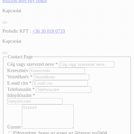
Hozzon létre egy fiókot
Kapcsolat
Proludic KFT :
+36 30 018 0719
Kapcsolat
Contact Page
Cég vagy szervezet neve
*
Keresztnév
Vezetéknév
*
E-mail cím
*
Telefonszám
*
Irányítószám
*
Üzenet
Elfogadom, hogy az ezen az űrlapon gyűjtött