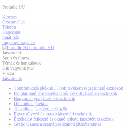
Proludic HU
Keresés
Országváltás
Telefon
Kapcsolat
Saját fiók
Ingyenes árajánlat
Proludic HU
Játszóterek
Sport és fitnesz
Témák és hangulatok
Kik vagyunk mi?
Vissza
Játszóterek
Többfunkciós játékok / Több tevékenységet kínáló eszközök
Fenntartható természetes fából készült játszótéri eszközök
Hagyományos játszótéri eszközök
Dinamikus játékok
Tematikus játszótéri eszközök
Egyensúlyozó és mászó játszótéri eszközök
Érzékelést fejlesztő és oktató jellegű játszótéri eszközök
Grafic Games a személyre szabott játszóterekhez