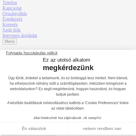
Telefon
Kapcsolat
Országváltás
Érintkezés
Keresés
Saját fiók
Ingyenes árajánlat
Menü
Darabold fel
J881
Érzékszervi befogadás
1
2
3
Mentális befogadás
1
2
3
Főoldal
Termékek
Játszóterek
Fenntartható természetes fából készült
játszótéri eszközök
Hagyományos eszközök
J881
J880
Vissza a listához
J882®
J881