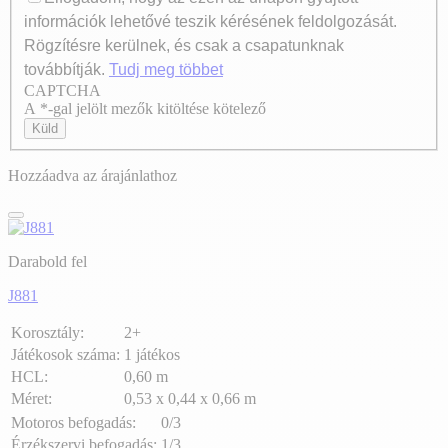
információk lehetővé teszik kérésének feldolgozását.
Rögzítésre kerülnek, és csak a csapatunknak
továbbítják.
Tudj meg többet
CAPTCHA
Axeptio consent
A *-gal jelölt mezők kitöltése kötelező
Küld
Hozzáadva az árajánlathoz
Darabold fel
J881
Korosztály:
2+
Játékosok száma:
1 játékos
HCL:
0,60 m
Méret:
0,53 x 0,44 x 0,66 m
Motoros befogadás:
0/3
Érzékszervi befogadás:
1/3