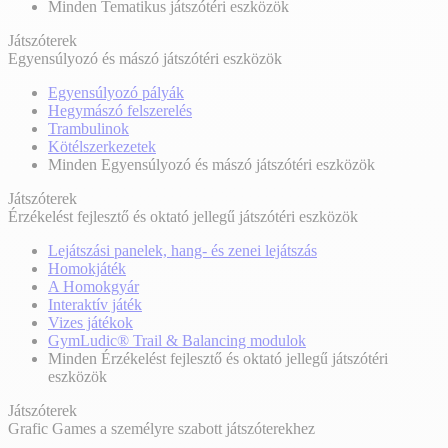
Minden Tematikus játszótéri eszközök
Játszóterek
Egyensúlyozó és mászó játszótéri eszközök
Egyensúlyozó pályák
Hegymászó felszerelés
Trambulinok
Kötélszerkezetek
Minden Egyensúlyozó és mászó játszótéri eszközök
Játszóterek
Érzékelést fejlesztő és oktató jellegű játszótéri eszközök
Lejátszási panelek, hang- és zenei lejátszás
Homokjáték
A Homokgyár
Interaktív játék
Vizes játékok
GymLudic® Trail & Balancing modulok
Minden Érzékelést fejlesztő és oktató jellegű játszótéri
eszközök
Játszóterek
Grafic Games a személyre szabott játszóterekhez