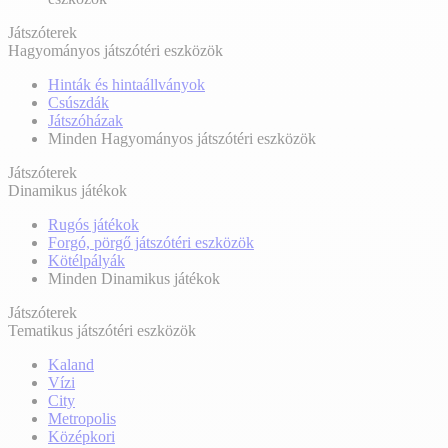
Játszóterek
Hagyományos játszótéri eszközök
Hinták és hintaállványok
Csúszdák
Játszóházak
Minden Hagyományos játszótéri eszközök
Játszóterek
Dinamikus játékok
Rugós játékok
Forgó, pörgő játszótéri eszközök
Kötélpályák
Minden Dinamikus játékok
Játszóterek
Tematikus játszótéri eszközök
Kaland
Vízi
City
Metropolis
Középkori