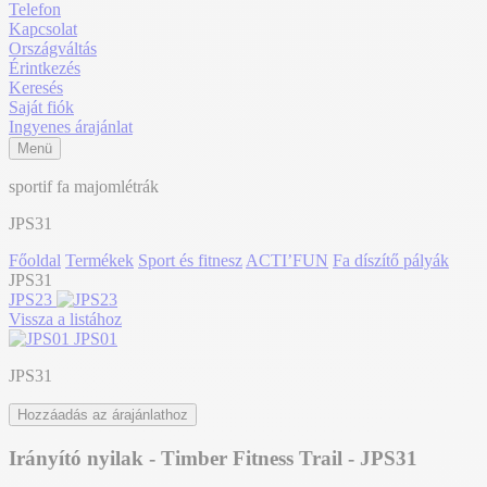
Telefon
Kapcsolat
Országváltás
Érintkezés
Keresés
Saját fiók
Ingyenes árajánlat
Menü
sportif fa majomlétrák
JPS31
Főoldal
Termékek
Sport és fitnesz
ACTI’FUN
Fa díszítő pályák
JPS31
JPS23
Vissza a listához
JPS01
JPS31
Hozzáadás az árajánlathoz
Irányító nyilak - Timber Fitness Trail - JPS31