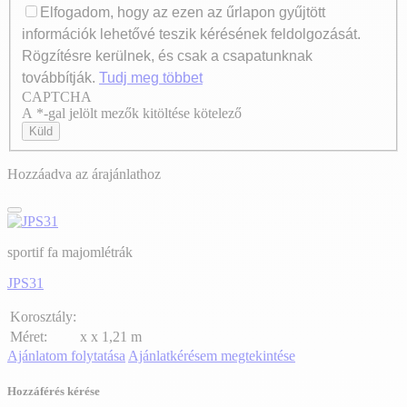
Elfogadom, hogy az ezen az űrlapon gyűjtött
információk lehetővé teszik kérésének feldolgozását.
Rögzítésre kerülnek, és csak a csapatunknak
továbbítják.
Tudj meg többet
CAPTCHA
Axeptio consent
A *-gal jelölt mezők kitöltése kötelező
Küld
Hozzáadva az árajánlathoz
sportif fa majomlétrák
JPS31
Korosztály:
Méret:
x x 1,21 m
Ajánlatom folytatása
Ajánlatkérésem megtekintése
Hozzáférés kérése