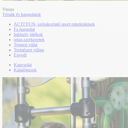
Vissza
Témák és hangulatok
ACTI’FUN, szórakoztató sport mindenkinek
Fa hangulat
Inkluzív játékok
orias-szerkezetek
Tengeri világ
Természet világa
Egyedi
Kapcsolat
Katalógusok