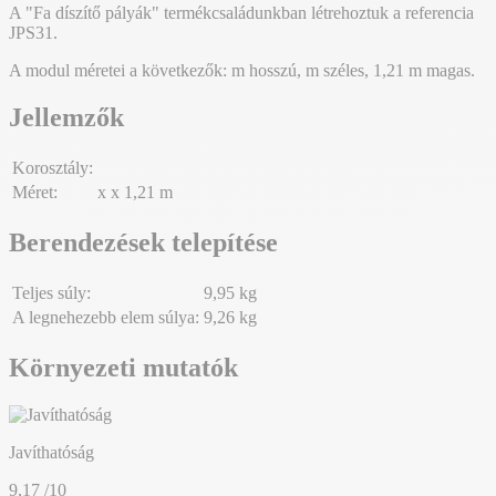
A "Fa díszítő pályák" termékcsaládunkban létrehoztuk a referencia
JPS31.
A modul méretei a következők: m hosszú, m széles, 1,21 m magas.
Jellemzők
Korosztály:
Méret:
x x 1,21 m
Berendezések telepítése
Teljes súly:
9,95 kg
A legnehezebb elem súlya:
9,26 kg
Környezeti mutatók
Javíthatóság
9,17
/10