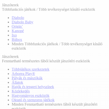
Játszóterek
Többfunkciós játékok / Több tevékenységet kínáló eszközök
Diabolo
Diabolo Baby
Origin’
Kanopé
Ixo
Biibox
Minden Többfunkciós játékok / Több tevékenységet kínáló
eszközök
Játszóterek
Fenntartható természetes fából készült játszótéri eszközök
Többjátékos szerkezetek
Arborea Play®
Pályák és mászókák
Állatok
Hajók és tengeri helyszínek
Közlekedés
Hagyományos eszközök
Oktató és szenzoros játékok
Minden Fenntartható természetes fából készült játszótéri
eszközök