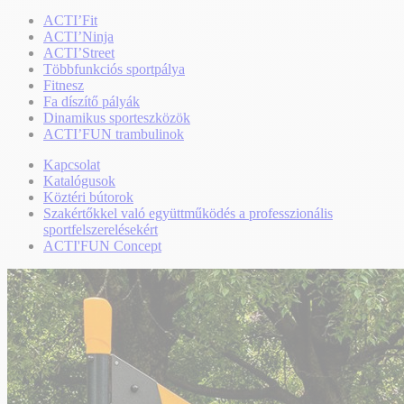
ACTI’Fit
ACTI’Ninja
ACTI’Street
Többfunkciós sportpálya
Fitnesz
Fa díszítő pályák
Dinamikus sporteszközök
ACTI’FUN trambulinok
Kapcsolat
Katalógusok
Köztéri bútorok
Szakértőkkel való együttműködés a professzionális
sportfelszerelésekért
ACTI'FUN Concept