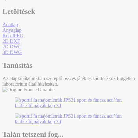
Letöltések
Adatlap
Anyaglap
Kép JPEG
2D DXF
2D DWG
3D DWG
Tanúsítás
Az alapkínálatunkban szereplő összes játék és sporteszköz független
laboratórium által hitelesített.
Talán tetszeni fog...