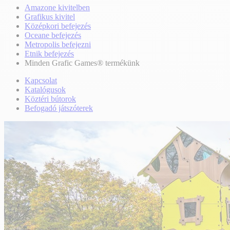
Amazone kivitelben
Grafikus kivitel
Középkori befejezés
Oceane befejezés
Metropolis befejezni
Etnik befejezés
Minden Grafic Games® termékünk
Kapcsolat
Katalógusok
Köztéri bútorok
Befogadó játszóterek