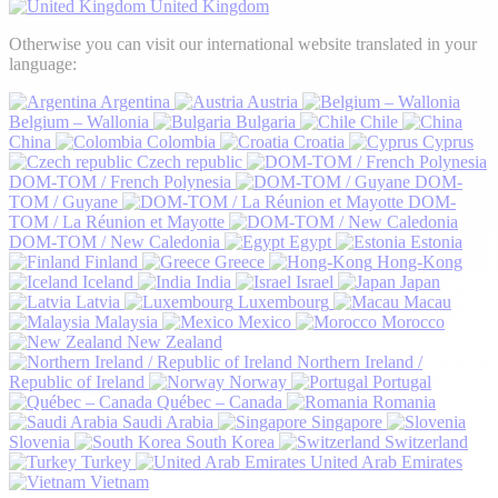
United Kingdom
Otherwise you can visit our international website translated in your
language:
Argentina
Austria
Belgium – Wallonia
Bulgaria
Chile
China
Colombia
Croatia
Cyprus
Czech republic
DOM-TOM / French Polynesia
DOM-
TOM / Guyane
DOM-
TOM / La Réunion et Mayotte
DOM-TOM / New Caledonia
Egypt
Estonia
Finland
Greece
Hong-Kong
Iceland
India
Israel
Japan
Latvia
Luxembourg
Macau
Malaysia
Mexico
Morocco
New Zealand
Northern Ireland /
Republic of Ireland
Norway
Portugal
Québec – Canada
Romania
Saudi Arabia
Singapore
Slovenia
South Korea
Switzerland
Turkey
United Arab Emirates
Vietnam