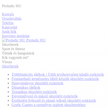
Proludic HU
Keresés
Országváltás
Telefon
Kapcsolat
Saját fiók
Ingyenes árajánlat
Proludic HU
Játszóterek
Sport és fitnesz
Témák és hangulatok
Kik vagyunk mi?
Vissza
Játszóterek
Többfunkciós játékok / Több tevékenységet kínáló eszközök
Fenntartható természetes fából készült játszótéri eszközök
Hagyományos játszótéri eszközök
Dinamikus játékok
Tematikus játszótéri eszközök
Egyensúlyozó és mászó játszótéri eszközök
Érzékelést fejlesztő és oktató jellegű játszótéri eszközök
Grafic Games a személyre szabott játszóterekhez