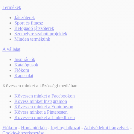
Termékek
Játszóterek
Sport és fitnesz
Befogadó játszóterek
Személyre szabott projektek
Minden termékünk
A vállalat
Inspirációk
Katalógusok
Fiókom
Kapcsolat
Kövessen minket a közösségi médiában
Kövessen minket a Facebookon
Kövess minket Instagramon
Kövessen minket a Youtube-on
Kövess minket a Pinteresten
Kövessen minket a LinkedIn-en
Fiókom
-
Honlaptérkép
-
Jogi nyilatkozat
-
Adatvédelmi irányelvek
-
Cookie-k szerkesztése