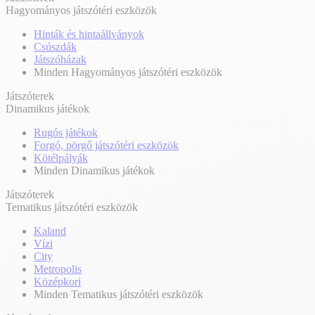
Hagyományos játszótéri eszközök
Hinták és hintaállványok
Csúszdák
Játszóházak
Minden Hagyományos játszótéri eszközök
Játszóterek
Dinamikus játékok
Rugós játékok
Forgó, pörgő játszótéri eszközök
Kötélpályák
Minden Dinamikus játékok
Játszóterek
Tematikus játszótéri eszközök
Kaland
Vízi
City
Metropolis
Középkori
Minden Tematikus játszótéri eszközök