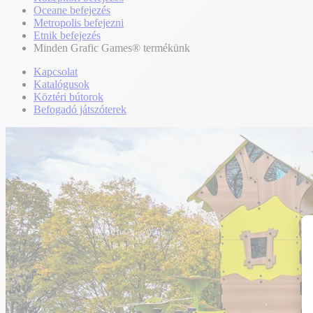
Oceane befejezés
Metropolis befejezni
Etnik befejezés
Minden Grafic Games® termékünk
Kapcsolat
Katalógusok
Köztéri bútorok
Befogadó játszóterek