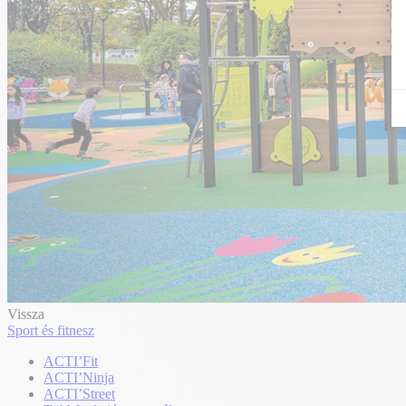
Vissza
Sport és fitnesz
ACTI’Fit
ACTI’Ninja
ACTI’Street