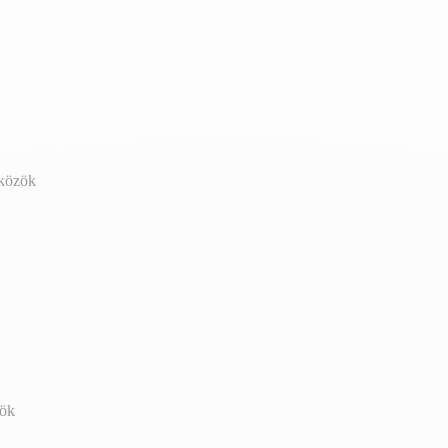
zközök
zök