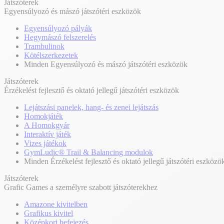
Játszóterek
Egyensúlyozó és mászó játszótéri eszközök
Egyensúlyozó pályák
Hegymászó felszerelés
Trambulinok
Kötélszerkezetek
Minden Egyensúlyozó és mászó játszótéri eszközök
Játszóterek
Érzékelést fejlesztő és oktató jellegű játszótéri eszközök
Lejátszási panelek, hang- és zenei lejátszás
Homokjáték
A Homokgyár
Interaktív játék
Vizes játékok
GymLudic® Trail & Balancing modulok
Minden Érzékelést fejlesztő és oktató jellegű játszótéri eszközö
Játszóterek
Grafic Games a személyre szabott játszóterekhez
Amazone kivitelben
Grafikus kivitel
Középkori befejezés