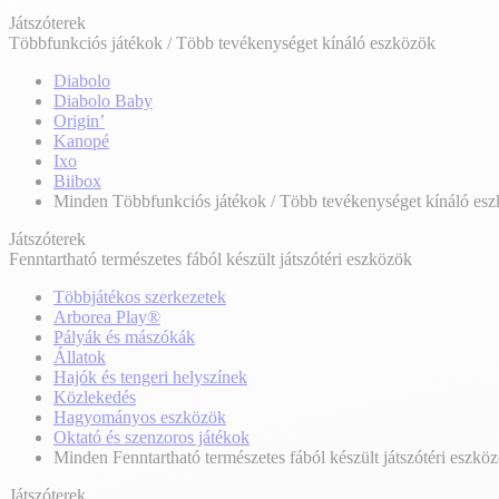
Játszóterek
Többfunkciós játékok / Több tevékenységet kínáló eszközök
Diabolo
Diabolo Baby
Origin’
Kanopé
Ixo
Biibox
Minden Többfunkciós játékok / Több tevékenységet kínáló es
Játszóterek
Fenntartható természetes fából készült játszótéri eszközök
Többjátékos szerkezetek
Arborea Play®
Pályák és mászókák
Állatok
Hajók és tengeri helyszínek
Közlekedés
Hagyományos eszközök
Oktató és szenzoros játékok
Minden Fenntartható természetes fából készült játszótéri eszkö
Játszóterek