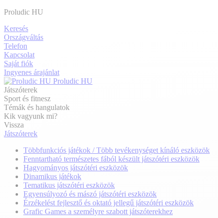
Proludic HU
Keresés
Országváltás
Telefon
Kapcsolat
Saját fiók
Ingyenes árajánlat
Proludic HU
Játszóterek
Sport és fitnesz
Témák és hangulatok
Kik vagyunk mi?
Vissza
Játszóterek
Többfunkciós játékok / Több tevékenységet kínáló eszközök
Fenntartható természetes fából készült játszótéri eszközök
Hagyományos játszótéri eszközök
Dinamikus játékok
Tematikus játszótéri eszközök
Egyensúlyozó és mászó játszótéri eszközök
Érzékelést fejlesztő és oktató jellegű játszótéri eszközök
Grafic Games a személyre szabott játszóterekhez