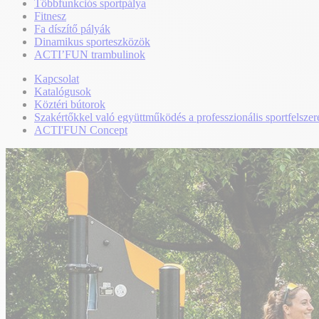
Többfunkciós sportpálya
Fitnesz
Fa díszítő pályák
Dinamikus sporteszközök
ACTI’FUN trambulinok
Kapcsolat
Katalógusok
Köztéri bútorok
Szakértőkkel való együttműködés a professzionális sportfelszer
ACTI'FUN Concept