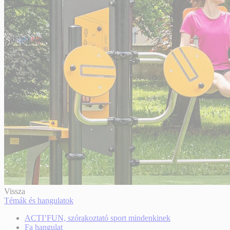
Vissza
Témák és hangulatok
ACTI’FUN, szórakoztató sport mindenkinek
Fa hangulat