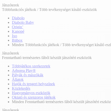
Játszóterek
Többfunkciós játékok / Több tevékenységet kínáló eszközök
Diabolo
Diabolo Baby
Origin’
Kanopé
Ixo
Biibox
Minden Többfunkciós játékok / Több tevékenységet kínáló es
Játszóterek
Fenntartható természetes fából készült játszótéri eszközök
Többjátékos szerkezetek
Arborea Play®
Pályák és mászókák
Állatok
Hajók és tengeri helyszínek
Közlekedés
Hagyományos eszközök
Oktató és szenzoros játékok
Minden Fenntartható természetes fából készült játszótéri eszkö
Játszóterek