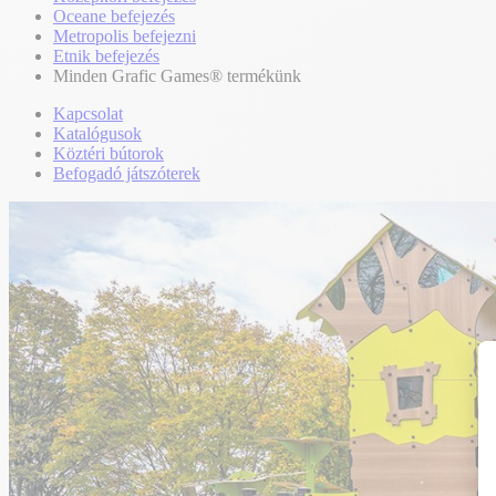
Oceane befejezés
Metropolis befejezni
Etnik befejezés
Minden Grafic Games® termékünk
Kapcsolat
Katalógusok
Köztéri bútorok
Befogadó játszóterek