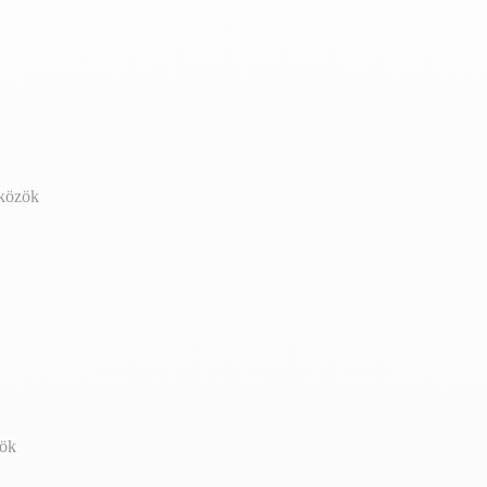
zközök
zök