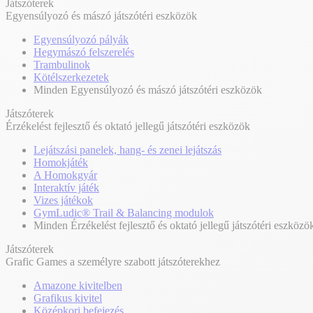
Játszóterek
Egyensúlyozó és mászó játszótéri eszközök
Egyensúlyozó pályák
Hegymászó felszerelés
Trambulinok
Kötélszerkezetek
Minden Egyensúlyozó és mászó játszótéri eszközök
Játszóterek
Érzékelést fejlesztő és oktató jellegű játszótéri eszközök
Lejátszási panelek, hang- és zenei lejátszás
Homokjáték
A Homokgyár
Interaktív játék
Vizes játékok
GymLudic® Trail & Balancing modulok
Minden Érzékelést fejlesztő és oktató jellegű játszótéri eszközö
Játszóterek
Grafic Games a személyre szabott játszóterekhez
Amazone kivitelben
Grafikus kivitel
Középkori befejezés