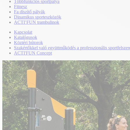
Többfunkciós sportpálya
Fitnesz
Fa díszítő pályák
Dinamikus sporteszközök
ACTI’FUN trambulinok
Kapcsolat
Katalógusok
Köztéri bútorok
Szakértőkkel való együttműködés a professzionális sportfelszer
ACTI'FUN Concept