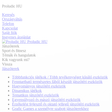
Proludic HU
Keresés
Országváltás
Telefon
Kapcsolat
Saját fiók
Ingyenes árajánlat
Proludic HU
Játszóterek
Sport és fitnesz
Témák és hangulatok
Kik vagyunk mi?
Vissza
Játszóterek
Többfunkciós játékok / Több tevékenységet kínáló eszközök
Fenntartható természetes fából készült játszótéri eszközök
Hagyományos játszótéri eszközök
Dinamikus játékok
Tematikus játszótéri eszközök
Egyensúlyozó és mászó játszótéri eszközök
Érzékelést fejlesztő és oktató jellegű játszótéri eszközök
Grafic Games a személyre szabott játszóterekhez