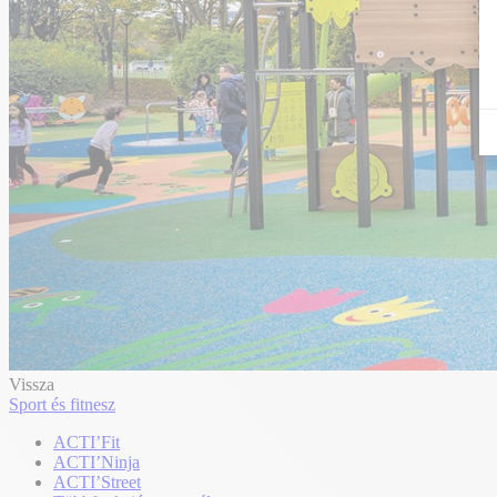
Vissza
Sport és fitnesz
ACTI’Fit
ACTI’Ninja
ACTI’Street