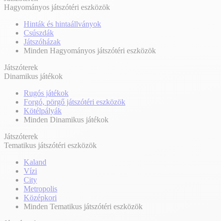
Hagyományos játszótéri eszközök
Hinták és hintaállványok
Csúszdák
Játszóházak
Minden Hagyományos játszótéri eszközök
Játszóterek
Dinamikus játékok
Rugós játékok
Forgó, pörgő játszótéri eszközök
Kötélpályák
Minden Dinamikus játékok
Játszóterek
Tematikus játszótéri eszközök
Kaland
Vízi
City
Metropolis
Középkori
Minden Tematikus játszótéri eszközök