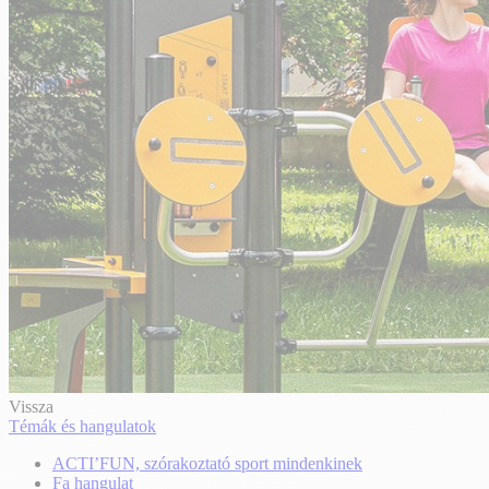
Vissza
Témák és hangulatok
ACTI’FUN, szórakoztató sport mindenkinek
Fa hangulat