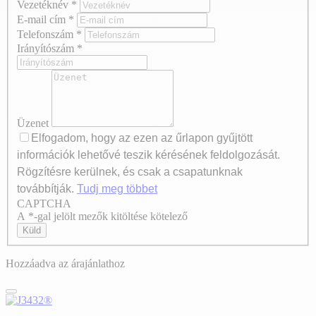
Vezetéknév
*
E-mail cím
*
Telefonszám
*
Irányítószám
*
Üzenet
Elfogadom, hogy az ezen az űrlapon gyűjtött
információk lehetővé teszik kérésének feldolgozását.
Rögzítésre kerülnek, és csak a csapatunknak
továbbítják.
Tudj meg többet
CAPTCHA
Axeptio consent
A *-gal jelölt mezők kitöltése kötelező
Küld
Hozzáadva az árajánlathoz