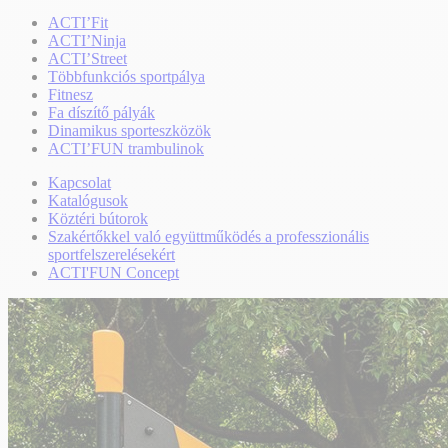
ACTI’Fit
ACTI’Ninja
ACTI’Street
Többfunkciós sportpálya
Fitnesz
Fa díszítő pályák
Dinamikus sporteszközök
ACTI’FUN trambulinok
Kapcsolat
Katalógusok
Köztéri bútorok
Szakértőkkel való együttműködés a professzionális
sportfelszerelésekért
ACTI'FUN Concept