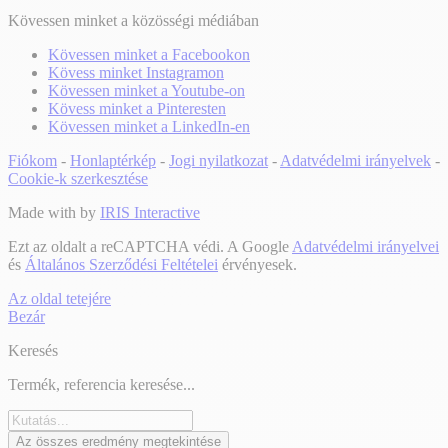
Kövessen minket a közösségi médiában
Kövessen minket a Facebookon
Kövess minket Instagramon
Kövessen minket a Youtube-on
Kövess minket a Pinteresten
Kövessen minket a LinkedIn-en
Fiókom
-
Honlaptérkép
-
Jogi nyilatkozat
-
Adatvédelmi irányelvek
-
Cookie-k szerkesztése
Made with
by
IRIS Interactive
Ezt az oldalt a reCAPTCHA védi. A Google
Adatvédelmi irányelvei
és
Általános Szerződési Feltételei
érvényesek.
Az oldal tetejére
Bezár
Keresés
Termék, referencia keresése...
Az összes eredmény megtekintése