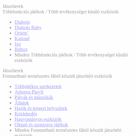
Játszóterek
Többfunkciós játékok / Több tevékenységet kínáló eszközök
Diabolo
Diabolo Baby
Origin’
Kanopé
Ixo
Biibox
Minden Többfunkciós játékok / Több tevékenységet kínáló
eszközök
Játszóterek
Fenntartható természetes fából készült játszótéri eszközök
Többjátékos szerkezetek
Arborea Play®
Pályák és mászókák
Állatok
Hajók és tengeri helyszínek
Közlekedés
Hagyományos eszközök
Oktató és szenzoros játékok
Minden Fenntartható természetes fából készült játszótéri
eszközök