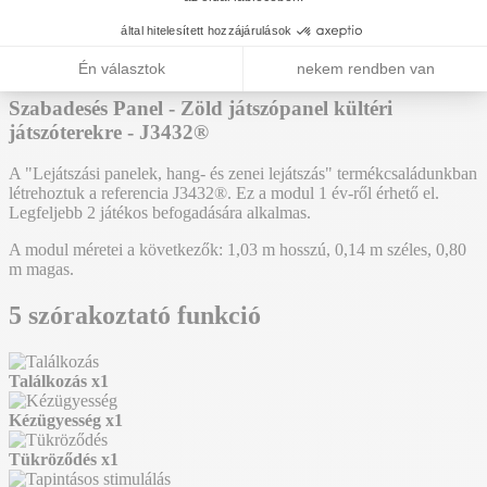
J3432
Hozzáadás az árajánlathoz
Szabadesés Panel - Zöld játszópanel kültéri
játszóterekre - J3432®
A "Lejátszási panelek, hang- és zenei lejátszás" termékcsaládunkban
létrehoztuk a referencia J3432®. Ez a modul 1 év-ről érhető el.
Legfeljebb 2 játékos befogadására alkalmas.
A modul méretei a következők: 1,03 m hosszú, 0,14 m széles, 0,80
m magas.
5 szórakoztató funkció
Találkozás
x1
Kézügyesség
x1
Tükröződés
x1