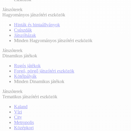
Játszóterek
Hagyományos játszótéri eszközök
Hinták és hintaállványok
Csúszdák
Játszóházak
Minden Hagyományos játszótéri eszközök
Játszóterek
Dinamikus játékok
Rugós játékok
Forgó, pörgő játszótéri eszközök
Kötélpályák
Minden Dinamikus játékok
Játszóterek
Tematikus játszótéri eszközök
Kaland
Vízi
City
Metropolis
Középkori