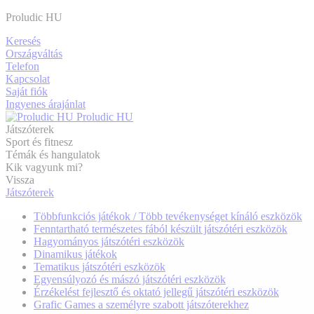
Proludic HU
Keresés
Országváltás
Telefon
Kapcsolat
Saját fiók
Ingyenes árajánlat
Proludic HU
Játszóterek
Sport és fitnesz
Témák és hangulatok
Kik vagyunk mi?
Vissza
Játszóterek
Többfunkciós játékok / Több tevékenységet kínáló eszközök
Fenntartható természetes fából készült játszótéri eszközök
Hagyományos játszótéri eszközök
Dinamikus játékok
Tematikus játszótéri eszközök
Egyensúlyozó és mászó játszótéri eszközök
Érzékelést fejlesztő és oktató jellegű játszótéri eszközök
Grafic Games a személyre szabott játszóterekhez