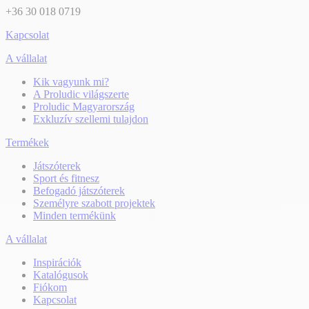
+36 30 018 0719
Kapcsolat
A vállalat
Kik vagyunk mi?
A Proludic világszerte
Proludic Magyarország
Exkluzív szellemi tulajdon
Termékek
Játszóterek
Sport és fitnesz
Befogadó játszóterek
Személyre szabott projektek
Minden termékünk
A vállalat
Inspirációk
Katalógusok
Fiókom
Kapcsolat