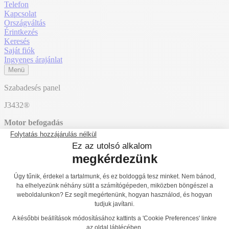
Telefon
Kapcsolat
Országváltás
Érintkezés
Keresés
Saját fiók
Ingyenes árajánlat
Menü
Szabadesés panel
J3432®
Motor befogadás
1
2
3
Érzékszervi befogadás
1
2
3
Mentális befogadás
1
2
3
Főoldal
Termékek
Játszóterek
Érzékelést fejlesztő és oktató jellegű
játszótéri eszközök
Lejátszási panelek, hang- és zenei lejátszás
J3432®
J3431
Vissza a listához
J3433®