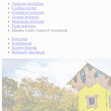
Amazone kivitelben
Grafikus kivitel
Középkori befejezés
Oceane befejezés
Metropolis befejezni
Etnik befejezés
Minden Grafic Games® termékünk
Kapcsolat
Katalógusok
Köztéri bútorok
Befogadó játszóterek