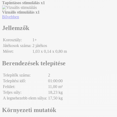
Tapintásos stimulálás
x1
Vizuális stimulálás
x1
Bővebben
Jellemzők
Korosztály:
1+
Játékosok száma:
2 játékos
Méret:
1,03 x 0,14 x 0,80 m
Berendezések telepítése
Telepítők száma:
2
Telepítési idő:
01:00:00
Felület:
11,00 m²
Teljes súly:
18,23 kg
A legnehezebb elem súlya:
17,50 kg
Környezeti mutatók