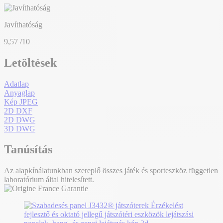
Javíthatóság
9,57
/10
Letöltések
Adatlap
Anyaglap
Kép JPEG
2D DXF
2D DWG
3D DWG
Tanúsítás
Az alapkínálatunkban szereplő összes játék és sporteszköz független
laboratórium által hitelesített.