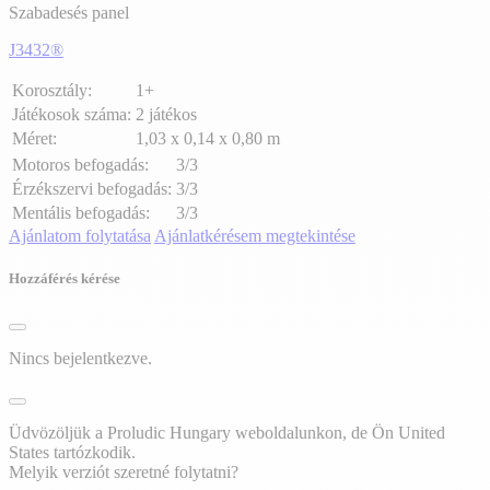
Szabadesés panel
J3432®
Korosztály:
1+
Játékosok száma:
2 játékos
Méret:
1,03 x 0,14 x 0,80 m
Motoros befogadás:
3/3
Érzékszervi befogadás:
3/3
Mentális befogadás:
3/3
Ajánlatom folytatása
Ajánlatkérésem megtekintése
Hozzáférés kérése
Nincs bejelentkezve.
Üdvözöljük a Proludic Hungary weboldalunkon, de Ön United
States tartózkodik.
Melyik verziót szeretné folytatni?