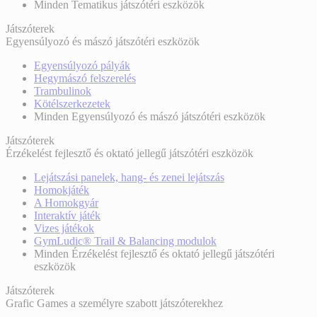
Minden Tematikus játszótéri eszközök
Játszóterek
Egyensúlyozó és mászó játszótéri eszközök
Egyensúlyozó pályák
Hegymászó felszerelés
Trambulinok
Kötélszerkezetek
Minden Egyensúlyozó és mászó játszótéri eszközök
Játszóterek
Érzékelést fejlesztő és oktató jellegű játszótéri eszközök
Lejátszási panelek, hang- és zenei lejátszás
Homokjáték
A Homokgyár
Interaktív játék
Vizes játékok
GymLudic® Trail & Balancing modulok
Minden Érzékelést fejlesztő és oktató jellegű játszótéri
eszközök
Játszóterek
Grafic Games a személyre szabott játszóterekhez