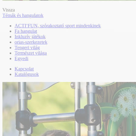
Vissza
Témák és hangulatok
ACTI’FUN, szórakoztató sport mindenkinek
Fa hangulat
Inkluzív játékok
orias-szerkezetek
Tengeri világ
Természet világa
Egyedi
Kapcsolat
Katalógusok