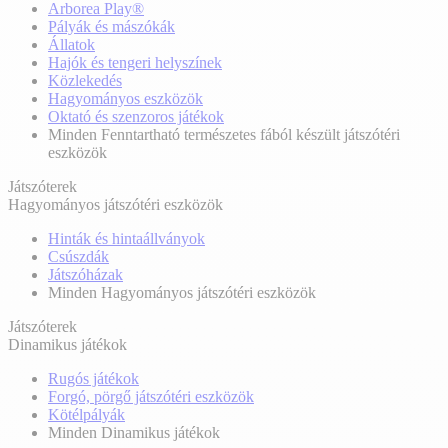
Arborea Play®
Pályák és mászókák
Állatok
Hajók és tengeri helyszínek
Közlekedés
Hagyományos eszközök
Oktató és szenzoros játékok
Minden Fenntartható természetes fából készült játszótéri
eszközök
Játszóterek
Hagyományos játszótéri eszközök
Hinták és hintaállványok
Csúszdák
Játszóházak
Minden Hagyományos játszótéri eszközök
Játszóterek
Dinamikus játékok
Rugós játékok
Forgó, pörgő játszótéri eszközök
Kötélpályák
Minden Dinamikus játékok