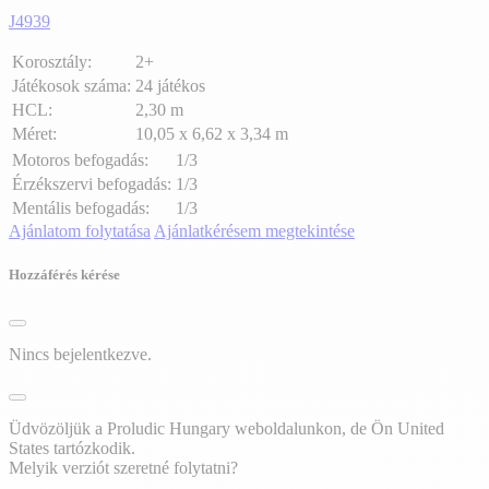
J4939
Korosztály:
2+
Játékosok száma:
24 játékos
HCL:
2,30 m
Méret:
10,05 x 6,62 x 3,34 m
Motoros befogadás:
1/3
Érzékszervi befogadás:
1/3
Mentális befogadás:
1/3
Ajánlatom folytatása
Ajánlatkérésem megtekintése
Hozzáférés kérése
Nincs bejelentkezve.
Üdvözöljük a Proludic Hungary weboldalunkon, de Ön United
States tartózkodik.
Melyik verziót szeretné folytatni?