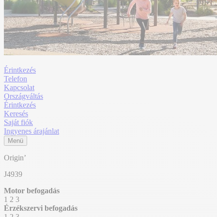
Érintkezés
Telefon
Kapcsolat
Országváltás
Érintkezés
Keresés
Saját fiók
Ingyenes árajánlat
Menü
Origin’
J4939
Motor befogadás
1
2
3
Érzékszervi befogadás
1
2
3