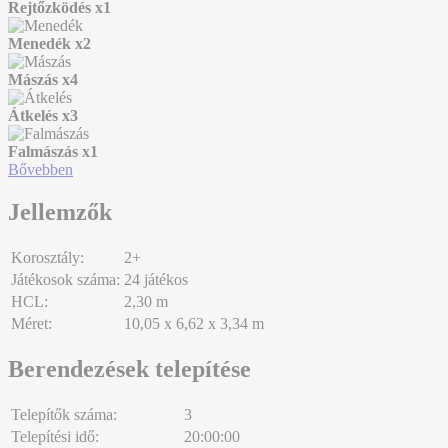
Rejtőzködés
x1
Menedék
x2
Mászás
x4
Átkelés
x3
Falmászás
x1
Bővebben
Jellemzők
Korosztály:
2+
Játékosok száma:
24 játékos
HCL:
2,30 m
Méret:
10,05 x 6,62 x 3,34 m
Berendezések telepítése
Telepítők száma:
3
Telepítési idő:
20:00:00