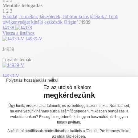
Mentális befogadás
1
2
3
Főoldal
Termékek
Játszóterek
Többfunkciós játékok / Több
tevékenységet kínáló eszközök
Origin’
J4939
J4938
Vissza a listához
J4939-V
J4939
További témák:
J4939-V
Hozzáadás az árajánlathoz
Fából készült többjátékos eszközök csúszdákkal,
mászófalakkal és alagúttal - J4939
A "Origin’" termékcsaládunkban létrehoztuk a referencia J4939. Ez
a modul 2 év-ről érhető el. Legfeljebb 24 játékos befogadására
alkalmas.