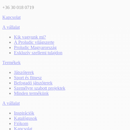
+36 30 018 0719
Kapcsolat
A vállalat
Kik vagyunk mi?
A Proludic világszerte
Proludic Magyarország
Exkluzív szellemi tulajdon
Termékek
Játszóterek
Sport és fitnesz
Befogadó játszóterek
Személyre szabott projektek
Minden termékünk
A vállalat
Inspirációk
Katalógusok
Fiókom
Kapcsolat