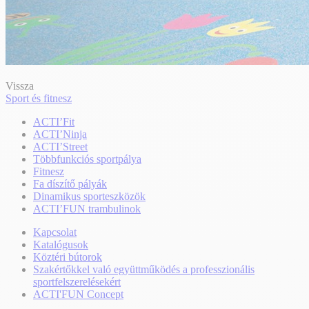
Vissza
Sport és fitnesz
ACTI’Fit
ACTI’Ninja
ACTI’Street
Többfunkciós sportpálya
Fitnesz
Fa díszítő pályák
Dinamikus sporteszközök
ACTI’FUN trambulinok
Kapcsolat
Katalógusok
Köztéri bútorok
Szakértőkkel való együttműködés a professzionális
sportfelszerelésekért
ACTI'FUN Concept