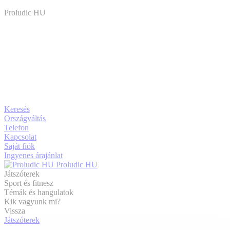
Proludic HU
Keresés
Országváltás
Telefon
Kapcsolat
Saját fiók
Ingyenes árajánlat
Proludic HU
Játszóterek
Sport és fitnesz
Témák és hangulatok
Kik vagyunk mi?
Vissza
Játszóterek