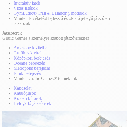
Interaktív játék
Vizes játékok
GymLudic® Trail & Balancing modulok
Minden Érzékelést fejlesztő és oktató jellegű játszótéri
eszközök
Játszóterek
Grafic Games a személyre szabott játszóterekhez
Amazone kivitelben
Grafikus kivitel
Középkori befejezés
Oceane befejezés
Metropolis befejezni
Etnik befejezés
Minden Grafic Games® termékünk
Kapcsolat
Katalógusok
Köztéri bútorok
Befogadó játszóterek