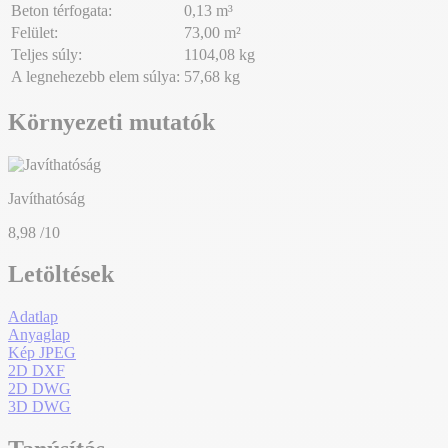
Beton térfogata:
0,13 m³
Felület:
73,00 m²
Teljes súly:
1104,08 kg
A legnehezebb elem súlya:
57,68 kg
Környezeti mutatók
Javíthatóság
8,98
/10
Letöltések
Adatlap
Anyaglap
Kép JPEG
2D DXF
2D DWG
3D DWG