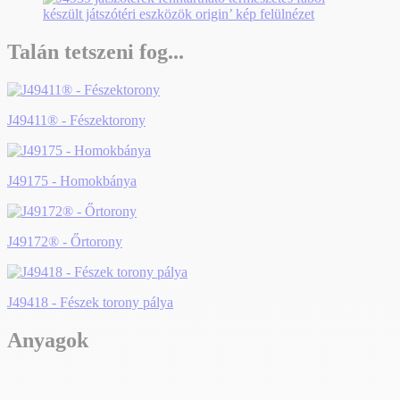
Talán tetszeni fog...
J49411® - Fészektorony
J49175 - Homokbánya
J49172® - Őrtorony
J49418 - Fészek torony pálya
Anyagok