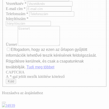
Vezetéknév
*
E-mail cím
*
Telefonszám
*
Irányítószám
*
Üzenet
Elfogadom, hogy az ezen az űrlapon gyűjtött
információk lehetővé teszik kérésének feldolgozását.
Rögzítésre kerülnek, és csak a csapatunknak
továbbítják.
Tudj meg többet
CAPTCHA
Axeptio consent
A *-gal jelölt mezők kitöltése kötelező
Küld
Hozzáadva az árajánlathoz