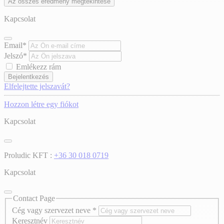
Az összes eredmény megtekintése
Kapcsolat
Email*
Jelszó*
Emlékezz rám
Bejelentkezés
Elfelejtette jelszavát?
Hozzon létre egy fiókot
Kapcsolat
Proludic KFT :
+36 30 018 0719
Kapcsolat
Contact Page
Cég vagy szervezet neve
*
Keresztnév