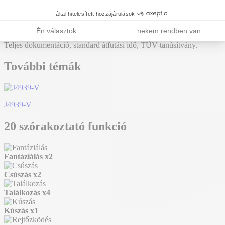
A modul méretei a következők: 10,05 m hosszú, 6,62 m széles, 3,34
m magas. A szabadesési magasság (HCL) 2,30 m.
Standard termék
Teljes dokumentáció, standard átfutási idő, TÜV-tanúsítvány.
További témák
J4939-V
20 szórakoztató funkció
Fantáziálás
x2
Csúszás
x2
Találkozás
x4
Kúszás
x1