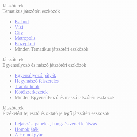
Játszóterek
Tematikus játszótéri eszközök
Kaland
Vízi
City
Metropolis
Középkori
Minden Tematikus játszótéri eszközök
Játszóterek
Egyensúlyozó és mászó játszótéri eszközök
Egyensúlyozó pályák
Hegymászó felszerelés
Trambulinok
Kötélszerkezetek
Minden Egyensúlyozó és mászó játszótéri eszközök
Játszóterek
Érzékelést fejlesztő és oktató jellegű játszótéri eszközök
Lejátszási panelek, hang- és zenei lejátszás
Homokjáték
A Homokgyár