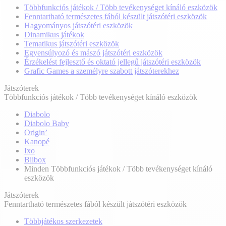
Többfunkciós játékok / Több tevékenységet kínáló eszközök
Fenntartható természetes fából készült játszótéri eszközök
Hagyományos játszótéri eszközök
Dinamikus játékok
Tematikus játszótéri eszközök
Egyensúlyozó és mászó játszótéri eszközök
Érzékelést fejlesztő és oktató jellegű játszótéri eszközök
Grafic Games a személyre szabott játszóterekhez
Játszóterek
Többfunkciós játékok / Több tevékenységet kínáló eszközök
Diabolo
Diabolo Baby
Origin’
Kanopé
Ixo
Biibox
Minden Többfunkciós játékok / Több tevékenységet kínáló
eszközök
Játszóterek
Fenntartható természetes fából készült játszótéri eszközök
Többjátékos szerkezetek