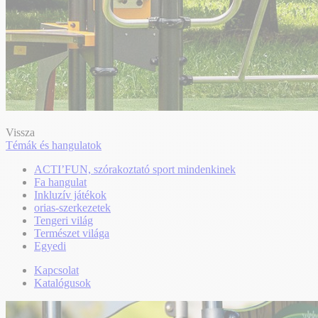
Vissza
Témák és hangulatok
ACTI’FUN, szórakoztató sport mindenkinek
Fa hangulat
Inkluzív játékok
orias-szerkezetek
Tengeri világ
Természet világa
Egyedi
Kapcsolat
Katalógusok