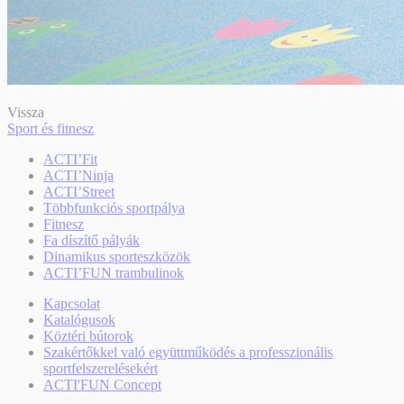
Vissza
Sport és fitnesz
ACTI’Fit
ACTI’Ninja
ACTI’Street
Többfunkciós sportpálya
Fitnesz
Fa díszítő pályák
Dinamikus sporteszközök
ACTI’FUN trambulinok
Kapcsolat
Katalógusok
Köztéri bútorok
Szakértőkkel való együttműködés a professzionális
sportfelszerelésekért
ACTI'FUN Concept