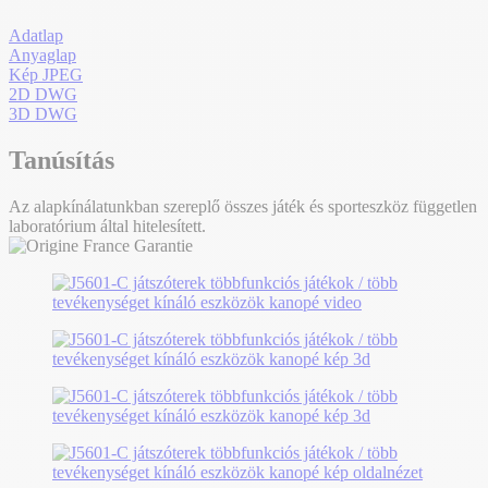
Adatlap
Anyaglap
Kép JPEG
2D DWG
3D DWG
Tanúsítás
Az alapkínálatunkban szereplő összes játék és sporteszköz független
laboratórium által hitelesített.