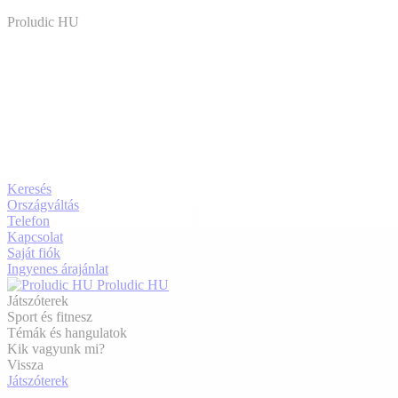
Proludic HU
Keresés
Országváltás
Telefon
Kapcsolat
Saját fiók
Ingyenes árajánlat
Proludic HU
Játszóterek
Sport és fitnesz
Témák és hangulatok
Kik vagyunk mi?
Vissza
Játszóterek