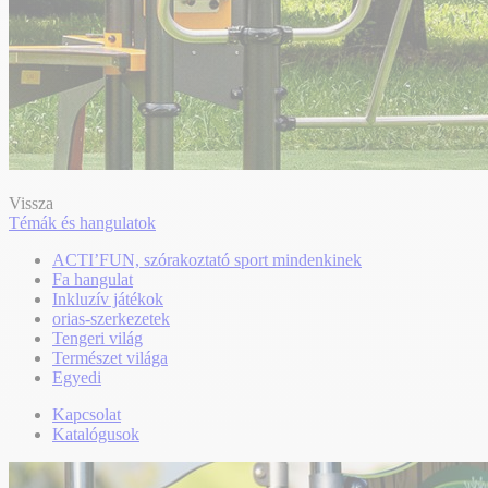
Vissza
Témák és hangulatok
ACTI’FUN, szórakoztató sport mindenkinek
Fa hangulat
Inkluzív játékok
orias-szerkezetek
Tengeri világ
Természet világa
Egyedi
Kapcsolat
Katalógusok