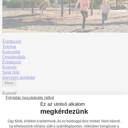
Érintkezés
Telefon
Kapcsolat
Országváltás
Érintkezés
Keresés
Saját fiók
Ingyenes árajánlat
Menü
Kanopé
J5601-C
Érzékszervi befogadás
1
2
3
Főoldal
Termékek
Játszóterek
Többfunkciós játékok / Több
tevékenységet kínáló eszközök
Kanopé
J5601-C