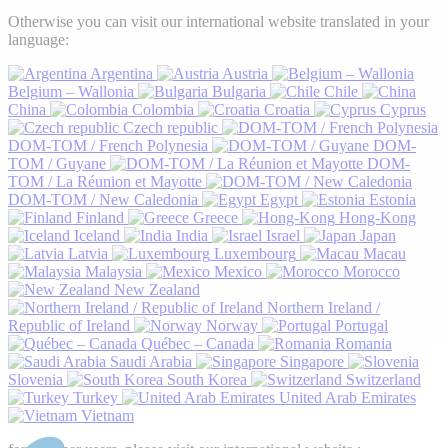
Otherwise you can visit our international website translated in your
language:
Argentina
Austria
Belgium – Wallonia
Bulgaria
Chile
China
Colombia
Croatia
Cyprus
Czech republic
DOM-TOM / French Polynesia
DOM-
TOM / Guyane
DOM-
TOM / La Réunion et Mayotte
DOM-TOM / New Caledonia
Egypt
Estonia
Finland
Greece
Hong-Kong
Iceland
India
Israel
Japan
Latvia
Luxembourg
Macau
Malaysia
Mexico
Morocco
New Zealand
Northern Ireland /
Republic of Ireland
Norway
Portugal
Québec – Canada
Romania
Saudi Arabia
Singapore
Slovenia
South Korea
Switzerland
Turkey
United Arab Emirates
Vietnam