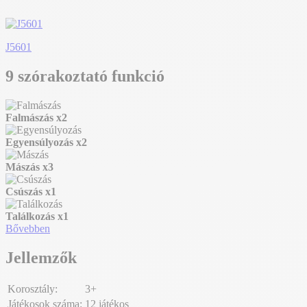
J5601
9 szórakoztató funkció
Falmászás
x2
Egyensúlyozás
x2
Mászás
x3
Csúszás
x1
Találkozás
x1
Bővebben
Jellemzők
Korosztály:
3+
Játékosok száma:
12 játékos