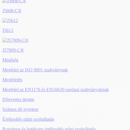
J5608-C®
J5612
J57009-C®
Minőség
Megfelel az ISO 9001 szabványnak
Megfelelés
Megfelel az EN1176 és EN16630 európai szabványoknak
Díjnyertes design
Számos díj nyertese
Értékesítés utáni szolgáltatás
Rugalmas és hatékony értékesítés utáni szolgáltatás