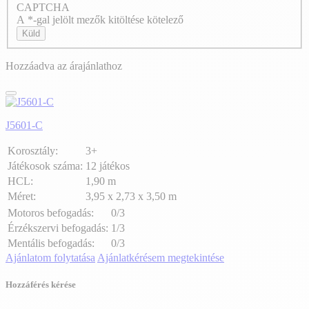
CAPTCHA
Axeptio consent
A *-gal jelölt mezők kitöltése kötelező
Küld
Hozzáadva az árajánlathoz
J5601-C
Korosztály:
3+
Játékosok száma:
12 játékos
HCL:
1,90 m
Méret:
3,95 x 2,73 x 3,50 m
Motoros befogadás:
0/3
Érzékszervi befogadás:
1/3
Mentális befogadás:
0/3
Ajánlatom folytatása
Ajánlatkérésem megtekintése
Hozzáférés kérése