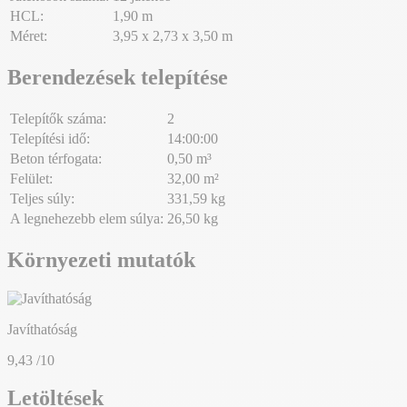
HCL:
1,90 m
Méret:
3,95 x 2,73 x 3,50 m
Berendezések telepítése
Telepítők száma:
2
Telepítési idő:
14:00:00
Beton térfogata:
0,50 m³
Felület:
32,00 m²
Teljes súly:
331,59 kg
A legnehezebb elem súlya:
26,50 kg
Környezeti mutatók
Javíthatóság
9,43
/10
Letöltések