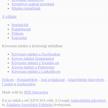
Személyre szabott projektek
Minden termékünk
A vállalat
Inspirációk
Katalógusok
Fiókom
Kapcsolat
Kövessen minket a közösségi médiában
Kövessen minket a Facebookon
Kövess minket Instagramon
Kövessen minket a Youtube-on
Kövess minket a Pinteresten
Kövessen minket a LinkedIn-en
Fiókom
-
Honlaptérkép
-
Jogi nyilatkozat
-
Adatvédelmi irányelvek
-
Cookie-k szerkesztése
Made with
by
IRIS Interactive
Ezt az oldalt a reCAPTCHA védi. A Google
Adatvédelmi irányelvei
és
Általános Szerződési Feltételei
érvényesek.