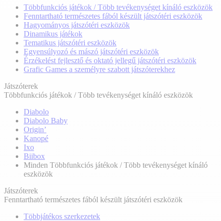
Többfunkciós játékok / Több tevékenységet kínáló eszközök
Fenntartható természetes fából készült játszótéri eszközök
Hagyományos játszótéri eszközök
Dinamikus játékok
Tematikus játszótéri eszközök
Egyensúlyozó és mászó játszótéri eszközök
Érzékelést fejlesztő és oktató jellegű játszótéri eszközök
Grafic Games a személyre szabott játszóterekhez
Játszóterek
Többfunkciós játékok / Több tevékenységet kínáló eszközök
Diabolo
Diabolo Baby
Origin’
Kanopé
Ixo
Biibox
Minden Többfunkciós játékok / Több tevékenységet kínáló
eszközök
Játszóterek
Fenntartható természetes fából készült játszótéri eszközök
Többjátékos szerkezetek