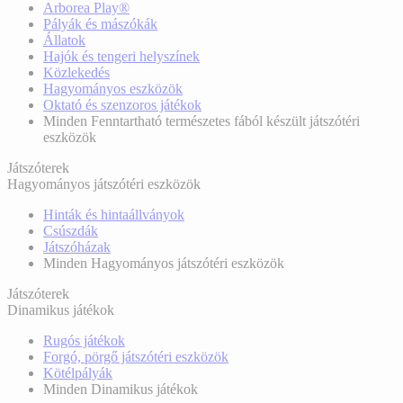
Arborea Play®
Pályák és mászókák
Állatok
Hajók és tengeri helyszínek
Közlekedés
Hagyományos eszközök
Oktató és szenzoros játékok
Minden Fenntartható természetes fából készült játszótéri
eszközök
Játszóterek
Hagyományos játszótéri eszközök
Hinták és hintaállványok
Csúszdák
Játszóházak
Minden Hagyományos játszótéri eszközök
Játszóterek
Dinamikus játékok
Rugós játékok
Forgó, pörgő játszótéri eszközök
Kötélpályák
Minden Dinamikus játékok