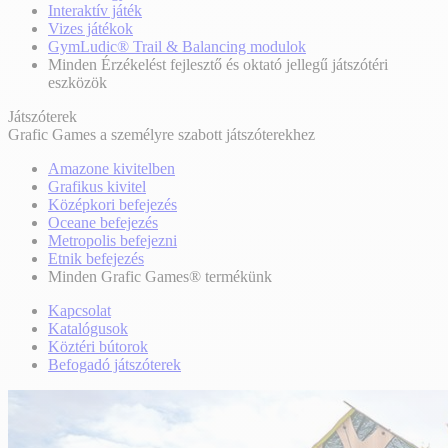
Interaktív játék
Vizes játékok
GymLudic® Trail & Balancing modulok
Minden Érzékelést fejlesztő és oktató jellegű játszótéri
eszközök
Játszóterek
Grafic Games a személyre szabott játszóterekhez
Amazone kivitelben
Grafikus kivitel
Középkori befejezés
Oceane befejezés
Metropolis befejezni
Etnik befejezés
Minden Grafic Games® termékünk
Kapcsolat
Katalógusok
Köztéri bútorok
Befogadó játszóterek