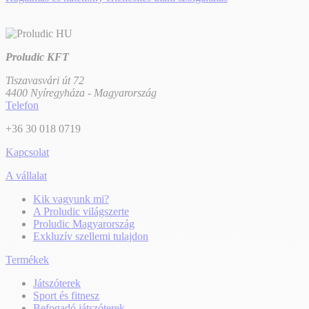
Proludic KFT
Tiszavasvári út 72
4400 Nyíregyháza - Magyarország
Telefon
+36 30 018 0719
Kapcsolat
A vállalat
Kik vagyunk mi?
A Proludic világszerte
Proludic Magyarország
Exkluzív szellemi tulajdon
Termékek
Játszóterek
Sport és fitnesz
Befogadó játszóterek