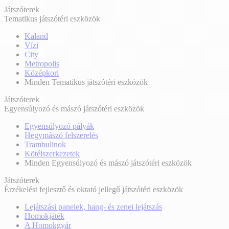
Játszóterek
Tematikus játszótéri eszközök
Kaland
Vízi
City
Metropolis
Középkori
Minden Tematikus játszótéri eszközök
Játszóterek
Egyensúlyozó és mászó játszótéri eszközök
Egyensúlyozó pályák
Hegymászó felszerelés
Trambulinok
Kötélszerkezetek
Minden Egyensúlyozó és mászó játszótéri eszközök
Játszóterek
Érzékelést fejlesztő és oktató jellegű játszótéri eszközök
Lejátszási panelek, hang- és zenei lejátszás
Homokjáték
A Homokgyár