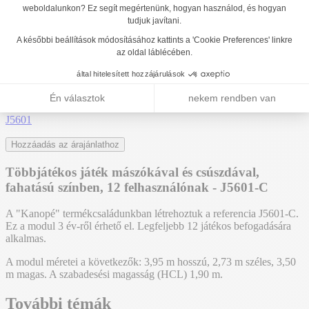
J5601
Vissza a listához
J56010®
J5601-C
További témák:
J5601
Hozzáadás az árajánlathoz
Többjátékos játék mászókával és csúszdával,
fahatású színben, 12 felhasználónak - J5601-C
A "Kanopé" termékcsaládunkban létrehoztuk a referencia J5601-C.
Ez a modul 3 év-ről érhető el. Legfeljebb 12 játékos befogadására
alkalmas.
A modul méretei a következők: 3,95 m hosszú, 2,73 m széles, 3,50
m magas. A szabadesési magasság (HCL) 1,90 m.
További témák