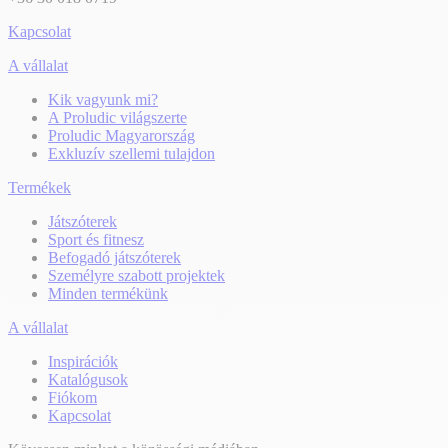
Kapcsolat
A vállalat
Kik vagyunk mi?
A Proludic világszerte
Proludic Magyarország
Exkluzív szellemi tulajdon
Termékek
Játszóterek
Sport és fitnesz
Befogadó játszóterek
Személyre szabott projektek
Minden termékünk
A vállalat
Inspirációk
Katalógusok
Fiókom
Kapcsolat