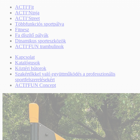
ACTI’Fit
ACTI’Ninja
ACTI’Street
Többfunkciós sportpálya
Fitnesz
Fa díszítő pályák
Dinamikus sporteszközök
ACTI’FUN trambulinok
Kapcsolat
Katalógusok
Köztéri bútorok
Szakértőkkel való együttműködés a professzionális
sportfelszerelésekért
ACTI'FUN Concept