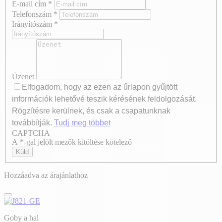
E-mail cím
*
Telefonszám
*
Irányítószám
*
Üzenet
Elfogadom, hogy az ezen az űrlapon gyűjtött
információk lehetővé teszik kérésének feldolgozását.
Rögzítésre kerülnek, és csak a csapatunknak
továbbítják.
Tudj meg többet
CAPTCHA
Axeptio consent
A *-gal jelölt mezők kitöltése kötelező
Küld
Hozzáadva az árajánlathoz
Goby a hal