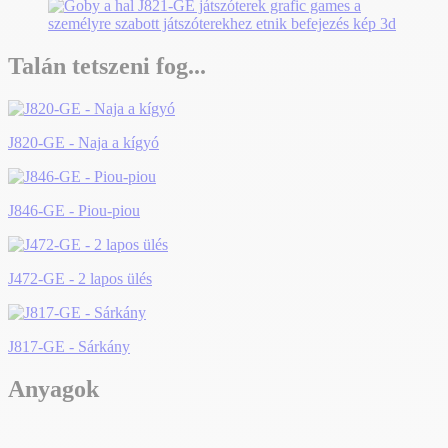
Talán tetszeni fog...
J820-GE - Naja a kígyó
J846-GE - Piou-piou
J472-GE - 2 lapos ülés
J817-GE - Sárkány
Anyagok