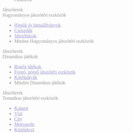
Játszóterek
Hagyományos játszótéri eszközök
Hinták és hintaállványok
Csúszdák
Játszóházak
Minden Hagyományos játszótéri eszközök
Játszóterek
Dinamikus játékok
Rugós játékok
Forgó, pörgő játszótéri eszközök
Kötélpályák
Minden Dinamikus játékok
Játszóterek
Tematikus játszótéri eszközök
Kaland
Vízi
City
Metropolis
Középkori