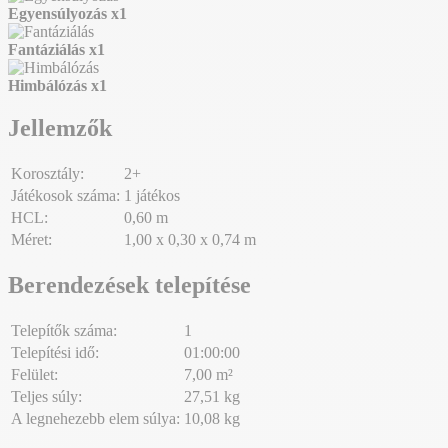
Egyensúlyozás
x1
Fantáziálás
x1
Himbálózás
x1
Jellemzők
Korosztály:
2+
Játékosok száma:
1 játékos
HCL:
0,60 m
Méret:
1,00 x 0,30 x 0,74 m
Berendezések telepítése
Telepítők száma:
1
Telepítési idő:
01:00:00
Felület:
7,00 m²
Teljes súly:
27,51 kg
A legnehezebb elem súlya:
10,08 kg