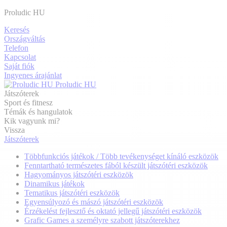
Proludic HU
Keresés
Országváltás
Telefon
Kapcsolat
Saját fiók
Ingyenes árajánlat
Proludic HU
Játszóterek
Sport és fitnesz
Témák és hangulatok
Kik vagyunk mi?
Vissza
Játszóterek
Többfunkciós játékok / Több tevékenységet kínáló eszközök
Fenntartható természetes fából készült játszótéri eszközök
Hagyományos játszótéri eszközök
Dinamikus játékok
Tematikus játszótéri eszközök
Egyensúlyozó és mászó játszótéri eszközök
Érzékelést fejlesztő és oktató jellegű játszótéri eszközök
Grafic Games a személyre szabott játszóterekhez