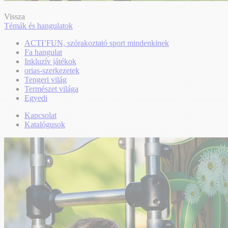
Vissza
Témák és hangulatok
ACTI’FUN, szórakoztató sport mindenkinek
Fa hangulat
Inkluzív játékok
orias-szerkezetek
Tengeri világ
Természet világa
Egyedi
Kapcsolat
Katalógusok