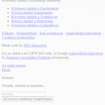
Kövessen minket a közösségi médiában
Kövessen minket a Facebookon
Kövess minket Instagramon
Kövessen minket a Youtube-on
Kövess minket a Pinteresten
Kövessen minket a LinkedIn-en
Fiókom
-
Honlaptérkép
-
Jogi nyilatkozat
-
Adatvédelmi irányelvek
-
Cookie-k szerkesztése
Made with
by
IRIS Interactive
Ezt az oldalt a reCAPTCHA védi. A Google
Adatvédelmi irányelvei
és
Általános Szerződési Feltételei
érvényesek.
Az oldal tetejére
Bezár
Keresés
Termék, referencia keresése...
Az összes eredmény megtekintése