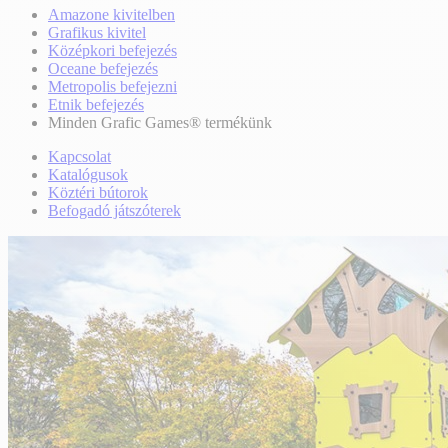
Amazone kivitelben
Grafikus kivitel
Középkori befejezés
Oceane befejezés
Metropolis befejezni
Etnik befejezés
Minden Grafic Games® termékünk
Kapcsolat
Katalógusok
Köztéri bútorok
Befogadó játszóterek