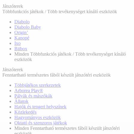
Játszóterek
Többfunkciós játékok / Több tevékenységet kínáló eszközök
Diabolo
Diabolo Baby
Origin’
Kanopé
Ixo
Biibox
Minden Többfunkciós játékok / Több tevékenységet kínáló
eszközök
Játszóterek
Fenntartható természetes fából készült játszótéri eszközök
Többjátékos szerkezetek
Arborea Play®
Pályák és mászókák
Állatok
Hajók és tengeri helyszínek
Közlekedés
Hagyományos eszközök
Oktató és szenzoros játékok
Minden Fenntartható természetes fából készült játszótéri
eszközök