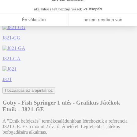
További témák:
J821-GO
J821-GG
J821-GA
J821
Hozzáadás az árajánlathoz
Goby - Fish Springer 1 ülés - Grafikus Játékok
Etnik - J821-GE
A "Etnik befejezés" termékcsaládunkban létrehoztuk a referencia
J821-GE. Ez a modul 2 év-ről érhető el. Legfeljebb 1 játékos
befogadására alkalmas.