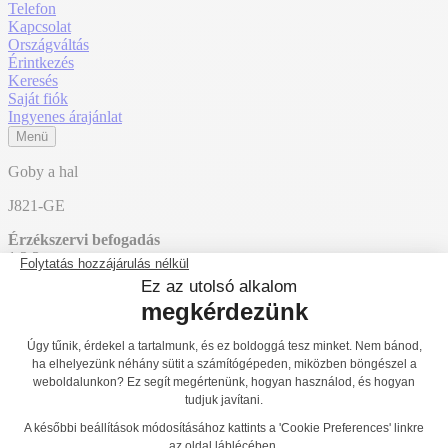
Telefon
Kapcsolat
Országváltás
Érintkezés
Keresés
Saját fiók
Ingyenes árajánlat
Menü
Goby a hal
J821-GE
Érzékszervi befogadás
1
2
3
Mentális befogadás
1
2
3
Főoldal
Termékek
Játszóterek
Grafic Games a személyre szabott
játszóterekhez
Etnik befejezés
J821-GE
J820-GE
Vissza a listához
J834-GE®
J821-GE