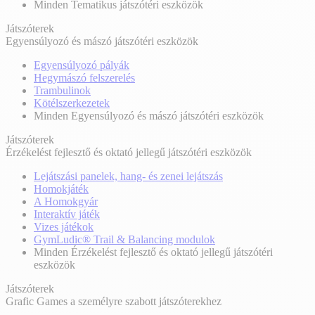
Minden Tematikus játszótéri eszközök
Játszóterek
Egyensúlyozó és mászó játszótéri eszközök
Egyensúlyozó pályák
Hegymászó felszerelés
Trambulinok
Kötélszerkezetek
Minden Egyensúlyozó és mászó játszótéri eszközök
Játszóterek
Érzékelést fejlesztő és oktató jellegű játszótéri eszközök
Lejátszási panelek, hang- és zenei lejátszás
Homokjáték
A Homokgyár
Interaktív játék
Vizes játékok
GymLudic® Trail & Balancing modulok
Minden Érzékelést fejlesztő és oktató jellegű játszótéri
eszközök
Játszóterek
Grafic Games a személyre szabott játszóterekhez