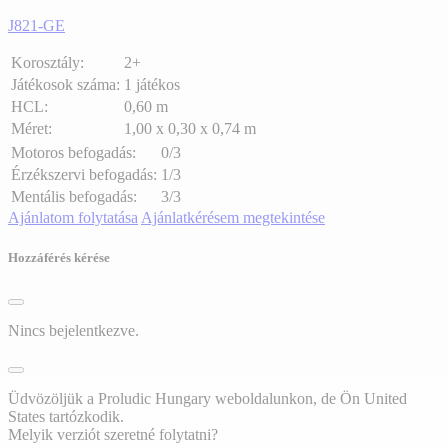
J821-GE
Korosztály:
2+
Játékosok száma:
1 játékos
HCL:
0,60 m
Méret:
1,00 x 0,30 x 0,74 m
Motoros befogadás:
0/3
Érzékszervi befogadás:
1/3
Mentális befogadás:
3/3
Ajánlatom folytatása
Ajánlatkérésem megtekintése
Hozzáférés kérése
Nincs bejelentkezve.
Üdvözöljük a Proludic Hungary weboldalunkon, de Ön United
States tartózkodik.
Melyik verziót szeretné folytatni?